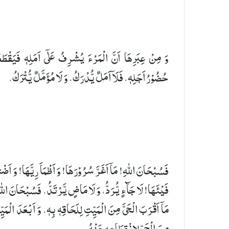
وَ مِنْ عِبَرِهَا اَنَّ الْمَرْءَ یُشْرِفُ عَلٰۤی اَمَلِهٖ فَيَقْطَع
حُضُوْرُ اَجَلِهٖ، فَلَاۤ اَمَلٌ یُّدْرَكُ، وَ لَا مُؤَمَّلٌ یُّتْرَكُ.
فَسُبْحَانَ اللهِ! مَاۤ اَغَرَّ سُرُوْرَهَا! وَ اَظْمَاَ رِیَّهَا! وَ اَضْ
فَیْئَهَا! لَا جَآءٍ یُّرَدُّ، وَ لَا مَاضٍ یَّرْتَدُّ. فَسُبْحَانَ الل
مَاۤ اَقْرَبَ الْحَیَّ مِنَ الْمَیِّتِ لِلَحَاقِهٖ بِهٖ، وَ اَبْعَدَ الْمَیّ
مِنَ الْحَیِّ لِانْقِطَاعِهٖ عَنْهُ.