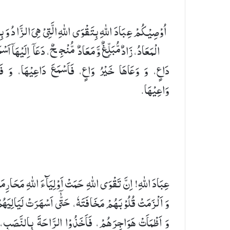
اُوْصِیْكُمْ عِبَادَ اللهِ بِتَقْوَی اللهِ الَّتِیْ هِیَ الزَّادُ وَ بِ
الْمَعَادُ، زَادٌ مُّبَلِّغٌ وَّ مَعَادٌ مُّنْجِحٌ، دَعَاۤ اِلَیْهَاۤ اَسْم
دَاعٍ، وَ وَعَاهَا خَیْرُ وَاعٍ، فَاَسْمَعَ دَاعِیْهَا، وَ فَا
وَاعِیْهَا.
عِبَادَ اللهِ! اِنَّ تَقْوَی اللهِ حَمَتْ اَوْلِیَآءَ اللهِ مَحَارِمَ
وَ اَلْزَمَتْ قُلُوْبَهُمْ مَخَافَتَهٗ، حَتّٰۤی اَسْهَرَتْ لَیَالِیَهُ
وَ اَظْمَاَتْ هَوَاجِرَهُمْ، فَاَخَذُوْا الرَّاحَةَ بِالنَّصَبِ،