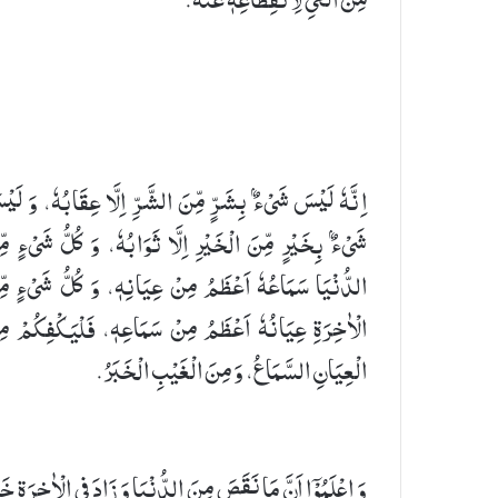
اِنَّهٗ لَیْسَ شَیْءٌۢ بِشَرٍّ مِّنَ الشَّرِّ اِلَّا عِقَابُهٗ، وَ لَی
شَیْءٌۢ بِخَیْرٍ مِّنَ الْخَیْرِ اِلَّا ثَوَابُهٗ، وَ كُلُّ شَیْءٍ مِ
الدُّنْیَا سَمَاعُهٗ اَعْظَمُ مِنْ عِیَانِهٖ، وَ كُلُّ شَیْءٍ مّ
الْاٰخِرَةِ عِیَانُهٗ اَعْظَمُ مِنْ سَمَاعِهٖ، فَلْیَكْفِكُمْ مِ
الْعِیَانِ السَّمَاعُ، وَ مِنَ الْغَیْبِ الْخَبَرُ.
وَ اعْلَمُوْۤا اَنَّ مَا نَقَصَ مِنَ الدُّنْیَا وَ زَادَ فِی الْاٰخِرَةِ خَی