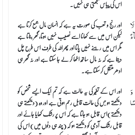
اس کی پیاس بجھتی ہی نہیں۔
اور رنج و تعب کی صورت یہ ہے کہ انسان مال جمع کرتا ہے
لَا
لیکن اس میں سے کھانا اسے نصیب نہیں ہوتا، گھر بناتا ہے
ٓءً
مگر اس میں رہنے نہیں پاتا اور پھر اللہ کی طرف اس طرح چل
دیتا ہے کہ نہ مال ساتھ اٹھا کر لے جا سکتا ہے اور نہ گھر ہی
ادھر منتقل کر سکتا ہے۔
اور اس کے تغیّر کی یہ حالت ہے کہ تم ایک ایسے شخص کو
وَ
دیکھتے ہو جس کی حالت قابل رحم ہوتی ہے اور وہ (دیکھتے ہی
سًا
دیکھتے)اس قابل ہو جاتا ہے کہ اس پر رشک کھایا جائے اور
قابل رشک آدمی کو دیکھتے ہو کہ (چند ہی دنوں میں) اس کی