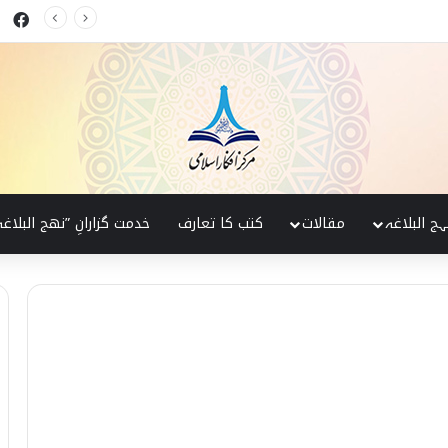
ok
کی پہچان
ہج البلاغہ
مقالات
کتب کا تعارف
خدمت گزارانِ ”نھج البلاغہ