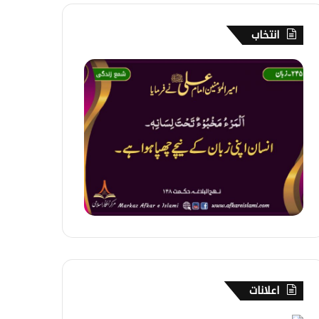
انتخاب
2
4
5
۔
ز
ب
ا
ن
اعلانات