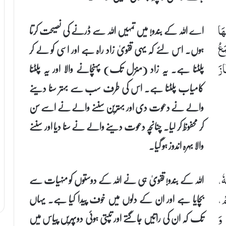
اے اللہ کے بندو! میں تمہیں اللہ سے ڈرنے کی نصیحت کرتا
هَا
ہوں۔ اس لئے کہ یہی تقویٰ زاد راہ ہے اور اسی کو لے کر
َعُ
پلٹنا ہے۔ یہ زاد (منزل تک) پہنچانے والا اور یہ پلٹنا
زَ
کامیاب پلٹنا ہے۔ اس کی طرف سب سے بہتر سنا دینے
والے نے دعوت دی اور بہترین سننے والے نے اسے سن
کر محفوظ کر لیا۔ چنانچہ دعوت دینے والے نے سنا دیا اور سننے
والا بہرہ اندوز ہو گیا۔
اللہ کے بندو! تقویٰ ہی نے اللہ کے دوستوں کو منہیات سے
هٗ،
بچایا ہے اور ان کے دلوں میں خوف پیدا کیا ہے۔ یہاں
مْ،
تک کہ ان کی راتیں جاگتے اور تپتی ہوئی دوپہریں پیاس میں
 وَ