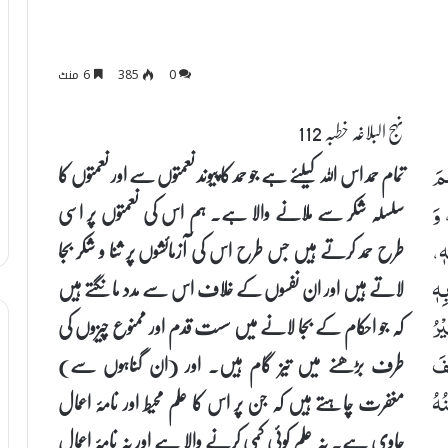
0
385
6 منٹ
نہج البلاغہ خطبہ 112
تمام حمد اس اللہ کیلئے ہے جو حمد کا پیوند نعمتوں سے اور نعمتوں کا
مَ
سلسلہ شکر سے ملانے والا ہے۔ ہم اس کی نعمتوں پر اسی
 وَ
طرح حمد کرتے ہیں جس طرح اس کی آزمائشوں پر ثنا و شکر بجا
هٖ،
لاتے ہیں اور ان نفسوں کے خلاف اس سے مدد مانگتے ہیں
ِهٖ
کہ جو احکام کے بجا لانے میں سست قدم اور ممنوع چیزوں کی
ْرُ
طرف بڑھنے میں تیز گام ہیں۔ اور (ان گناہوں سے)
َفَ
مغفرت چاہتے ہیں کہ جن پر اس کا علم محیط اور نامۂ اعمال
ُهُ
حاوی ہے۔ نہ علم کوئی کمی کرنے والا ہے اور نہ نامۂ اعمال