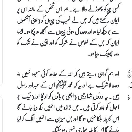
کسی چیز کو چھوڑنے والا ہے۔ ہم اس شخص کے مانند اس پر
ایمان رکھتے ہیں کہ جس نے غیب کی چیزوں کو (اپنی آنکھوں
سے) دیکھ لیا ہو اور وعدہ کی ہوئی چیزوں سے آگاہ ہو چکا ہو۔ ایسا
ایمان کہ جس کے خلوص نے شرک کو اور یقین نے شک کو
دور پھینک دیا ہو۔
اور ہم گواہی دیتے ہیں کہ اللہ کے علاوہ کوئی معبود نہیں جو
نَّ
وحدہٗ لاشریک ہے اور یہ کہ محمد ﷺ اس کے عبد اور رسول
لَ،
ہیں۔ یہ دونوں شہادتیں (اچھی) باتوں کو اونچا اور (نیک )
 وَ
اعمال کو بلند کرتی ہیں۔ جس ترازو میں انہیں رکھ دیا جائے گا
اس کا پلہ ہلکا نہیں ہو گا اور جس میزان سے انہیں الگ کر لیا
جائے گا اس کا پلہ بھاری نہیں ہو سکتا۔