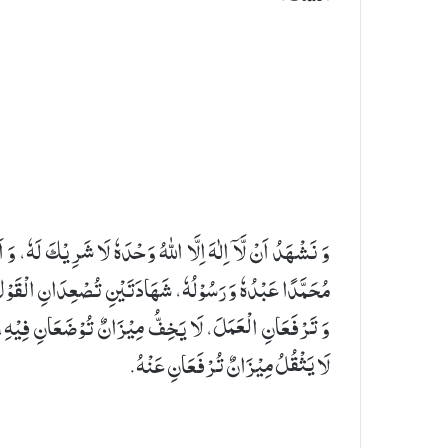
وَ نَشْهَدُ اَنْ لَّاۤ اِلٰهَ اِلَّا اللهُ وَحْدَهٗ لَا شَرِیْكَ لَهٗ، وَ اَ
مُحَمَّدًا عَبْدُهٗ وَ رَسُوْلُهٗ، شَهَادَتَیْنِ تُصْعِدَانِ الْقَوْ
وَ تَرْفَعَانِ الْعَمَلَ، لَا یَخِفُّ مِیْزَانٌ تُوْضَعَانِ فِیْهِ،
لَا یَثْقُلُ مِیْزَانٌ تُرْفَعَانِ عَنْهُ.