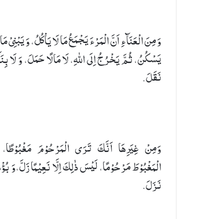
وَ مِنَ الْعَنَآءِ اَنَّ الْمَرْءَ یَجْمَعُ مَا لَا یَاْكُلُ، وَ یَبْنِیْ مَا 
یَسْكُنُ، ثُمَّ یَخْرُجُ اِلَی اللهِ، لَا مَالًا حَمَلَ، وَ لَا بِنَا
نَقَلَ.
وَمِنْ غِیَرِهَا اَنَّكَ تَرَی الْمَرْحُوْمَ مَغْبُوْطًا، 
الْمَغْبُوْطَ مَرْحُوْمًا، لَیْسَ ذٰلِكَ اِلَّا نَعِیْمًا زَلَّ،وَ بُؤْ
نَزَلَ.