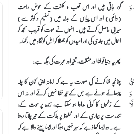
گزر جاتی ہیں اور اس تعب و کلفت کے عوض راحت
 وَ
(دائمی) اور اس پیاس کے بدلہ میں (تسنیم و کوثر سے)
سیرابی حاصل کرتے ہیں۔ انہوں نے موت کو قریب سمجھ کر
اعمال میں جلدی کی اور امیدوں کو جھٹلا کر اجل کو نگاہ میں رکھا۔
پھر یہ دنیا تو فنا اور مشقت، تغیر اور عبرت کی جگہ ہے:
چنانچہ فنا کرنے کی صورت یہ ہے کہ زمانہ اپنی کمان کا چلہ
ِئُ
چڑھائے ہوئے ہے جس کے تیر خطا نہیں کرتے اور نہ اس
 وَ
کے زخموں کا کوئی مداوا ہو سکتا ہے، زندہ پر موت کے،
َا
تندرست پر بیماری کے اور محفوظ پر ہلاکت کے تیر چلاتا رہتا
ہے۔ وہ ایسا کھاؤ ہے کہ سیر نہیں ہوتا اور ایسا پینے والا ہے کہ