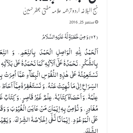
نہج البلاغہ اردو ترجمہ علامہ مفتی جعفر حسینؒ
ستمبر 25, 2016
(۱۱٢) وَ مِنْ خُطْبَةٍ لَّهٗ عَلَیْهِ السَّلَامُ
اَلْحَمْدُ لِلّٰهِ الْوَاصِلِ الْحَمْدَ بِالنِّعَمِ، وَ النِّعَ
بِالشُّكْرِ، نَحْمَدُهٗ عَلٰۤی اٰلَآئِهٖ كَمَا نَحْمَدُهٗ عَلٰی بَلَآئِهٖ،
نَسْتَعِیْنُهٗ عَلٰی هٰذِهِ النُّفُوْسِ الْبِطَآءِ عَمَّا اُمِرَتْ بِ
السِّرَاعِ اِلٰی مَا نُهِیَتْ عَنْهُ، وَ نَسْتَغْفِرُهٗ مِمَّاۤ اَحَاطَ ب
عِلْمُهٗ، وَ اَحْصَاهُ كِتَابُهٗ، عِلْمٌ غَیْرُ قَاصِرٍ، وَ كِتَابٌ غَی
مُغَادِرٍ، وَ نُؤْمِنُ بِهٖ اِیْمَانَ مَنْ عَایَنَ الْغُیُوْبَ وَ وَق
عَلَی الْمَوْعُوْدِ، اِیْمَانًا نَّفٰۤی اِخْلَاصُهٗ الشِّرْكَ، وَیَقِیْن
الشَّكَ.