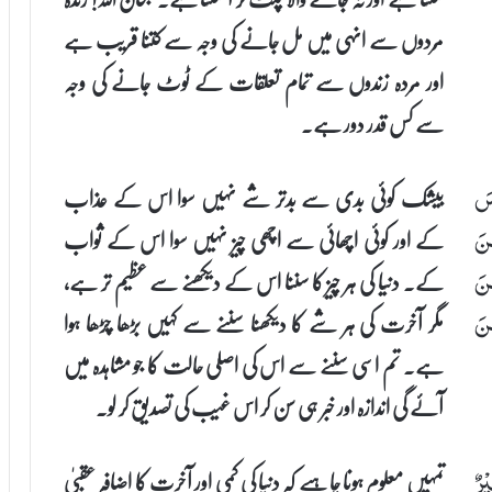
مُردوں سے انہی میں مل جانے کی وجہ سے کتنا قریب ہے
اور مُردہ زندوں سے تمام تعلقات کے ٹوٹ جانے کی وجہ
سے کس قدر دور ہے۔
بیشک کوئی بدی سے بدتر شے نہیں سوا اس کے عذاب
ْسَ
کے اور کوئی اچھائی سے اچھی چیز نہیں سوا اس کے ثواب
ّنَ
کے۔ دنیا کی ہر چیز کا سننا اس کے دیکھنے سے عظیم تر ہے،
ِنَ
مگر آخرت کی ہر شے کا دیکھنا سننے سے کہیں بڑھا چڑھا ہوا
نَ
ہے۔ تم اسی سننے سے اس کی اصلی حالت کا جو مشاہدہ میں
آئے گی اندازہ اور خبر ہی سن کر اس غیب کی تصدیق کر لو۔
تمہیں معلوم ہونا چاہیے کہ دنیا کی کمی اور آخرت کا اضافہ عقبیٰ
ْرٌ