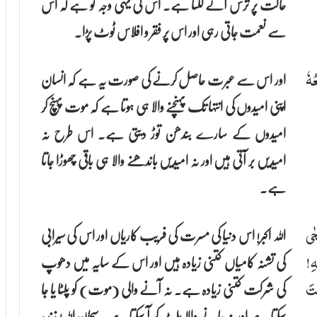
حالت پر ترس آنے لگتا ہے۔ اس کی یہی وجہ تو ہے کہ اس
سے نعمت جاتی رہی اور اس پر فقر و افلاس ٹوٹ پڑا۔
اور اس سے عبرت حاصل کرنے کی صورت یہ ہے کہ انسان
ُهٗ
اپنی امیدوں کی انتہا تک پہنچنے والا ہی ہوتا ہے کہ موت پہنچ کر
امیدوں کے سارے بندھن توڑ دیتی ہے۔ اس طرح نہ
امیدیں بر آتی ہیں اور نہ امیدیں باندھنے والا ہی باقی چھوڑا جاتا
ہے۔
اللہ اکبر! اس دنیا کی مسرت کی فریب کاریاں اور اس کی سیرابی
حٰی
کی تشنہ کامیاں کتنی زیادہ ہیں اور اس کے سایہ میں دھوپ
هِ!
کی شرکت کتنی زیادہ ہے۔ نہ آنے والی (موت) کو پلٹا یا جا
ِتَ
سکتا ہے اور نہ جانے والا پلٹ کر آ سکتا ہے۔ سبحان اللہ! زندہ