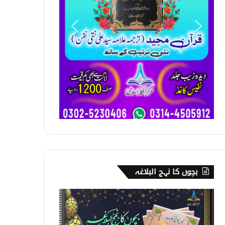
بچوں کا نہج البلاغہ