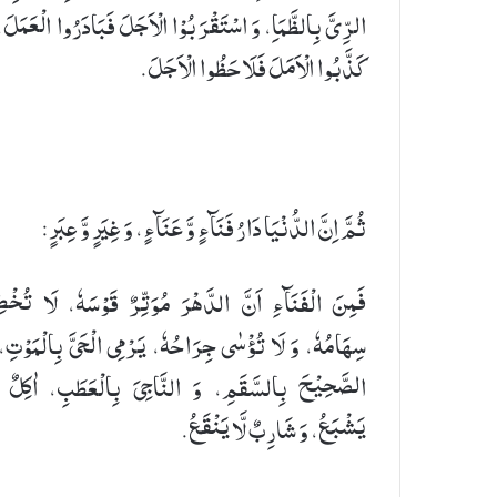
الرِّیَّ بِالظَّمَاِ، وَ اسْتَقْرَبُوْا الْاَجَلَ فَبَادَرُوا الْعَمَلَ،
كَذَّبُوا الْاَمَلَ فَلَاحَظُوا الْاَجَلَ.
ثُمَّ اِنَّ الدُّنْیَا دَارُ فَنَآءٍ وَّ عَنَآءٍ، وَ غِیَرٍ وَّ عِبَرٍ:
فَمِنَ الْفَنَآءِ اَنَّ الدَّهْرَ مُوَتِّرٌ قَوْسَهٗ، لَا تُخْط
سِهَامُهٗ، وَ لَا تُؤْسٰی جِرَاحُهٗ، یَرْمِی الْحَیَّ بِالْمَوْتِ،
الصَّحِیْحَ بِالسَّقَمِ، وَ النَّاجِیَ بِالْعَطَبِ، اٰكِلٌ لّ
یَشْبَعُ، وَ شَارِبٌ لَّا یَنْقَعُ.