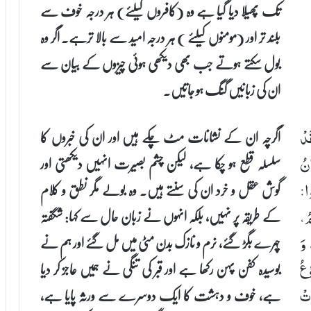
تک پھیلا دیا گیا ہے وہ (کافروں کیلئے) ہر درجہ خوف سے
بلند تر اور (مومنوں کیلئے ) ہر درجہ امید سے بالا ترہے۔ اگر وہ
بول سکتے ہوتے جب بھی دیکھی ہوئی چیزوں کے بیان سے
ان کی زبانیں گنگ ہو جاتیں۔
اگرچہ ان کے نشانات مٹ چکے ہیں اور ان کی خبروں کا
َدْ
سلسلہ قطع ہو چکا ہے، لیکن چشم بصیرت انہیں دیکھتی اور
انُ
گوش عقل و خرد ان کی سنتے ہیں۔ وہ بولے مگر نطق و کلام
ْا:
کے طریقہ پر نہیں، بلکہ انہوں نے زبان حال سے کہا: شگفتہ
مُ،
چہرے بگڑ گئے، نرم و نازک بدن مٹی میں مل گئے اور ہم نے
 وَ
بوسیدہ کفن پہن رکھا ہے اور قبر کی تنگی نے ہمیں عاجز کر دیا
عُ
ہے، خوف و دہشت کا ایک دوسرے سے ورثہ پایا ہے،
تْ