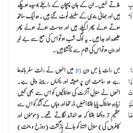
ملاتے نہیں۔ ان کے جان پہچان کے رابطے بوسیدہ ہوچکے
بِ
ہیں اور بھائی بندی کے سلسلے ٹوٹ گئے ہیں۔ وہ ایک ساتھ
لَا
ہوتے ہوئے پھر اکیلے ہیں اور دوست ہوتے ہوئے پھر
علیحدہ اور جدا ہیں۔ یہ لوگ شب ہو تو اس کی صبح سے بے خبر
اور دن ہو تو اس کی شام سے ناآشنا ہیں۔
جس رات یا جس دن
میں انہوں نے رخت سفر باندھا
ا،
[۲]
ہے وہ ساعت ان پر ہمیشہ اور یکساں رہنے والی ہے۔
وْا
انہوں نے منزلِ آخرت کی ہولناکیوں کو اس سے بھی کہیں
َتْ
زیادہ ہولناک پایا جتنا انہیں ڈر تھا اور وہاں کے آثار کو اس سے
َوْ
عظیم تر دیکھا جتنا کہ وہ اندازہ لگاتے تھے۔ (مومنوں اور
مَا
کافروں کی) منزل انتہا کو جائے بازگشت (دوزخ و جنت)