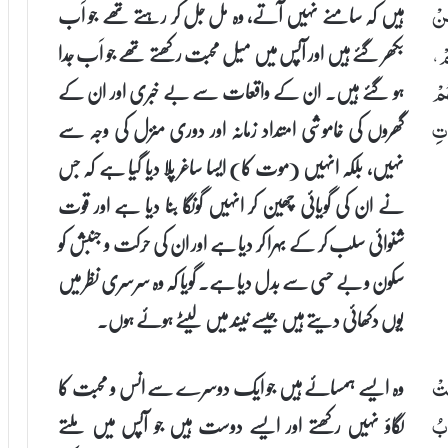
ہیں کہ سامنے نہیں آتے، وہ مل جل کر رہتے تھے جو اَب
َنْ
بکھر گئے ہیں اور آپس میں میل محبت رکھتے تھے جو اَب جدا
مْ،
ہو گئے ہیں۔ ان کے واقعات سے بے خبری اور ان کے
ُمْ
گھروں کی خاموشی امتداد زمانہ اور دوری منزل کی وجہ سے
تِ
نہیں، بلکہ انہیں (موت کا) ایسا ساغر پلا دیا گیا ہے کہ جس
نے ان کی گویائی چھین کر انہیں گونگا بنا دیا ہے اور قوت
شنوائی سلب کر کے بہرا کر دیا ہے اور ان کی حرکت و جنبش کو
سکون و بے حسی سے بدل دیا ہے۔ گویا کہ وہ سرسری نظر میں
یوں دکھائی دیتے ہیں جیسے نیند میں لیٹے ہوئے ہوں۔
وہ ایسے ہمسائے ہیں جو ایک دوسرے سے انس و محبت کا
َتْ
لگاؤ نہیں رکھتے اور ایسے دوست ہیں جو آپس میں ملتے
بُ