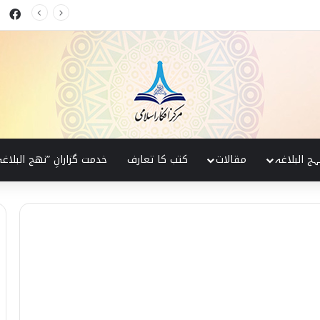
ok
 البلاغہ کی روشنی میں
ہج البلاغہ
مقالات
کتب کا تعارف
خدمت گزارانِ ”نھج البلاغہ