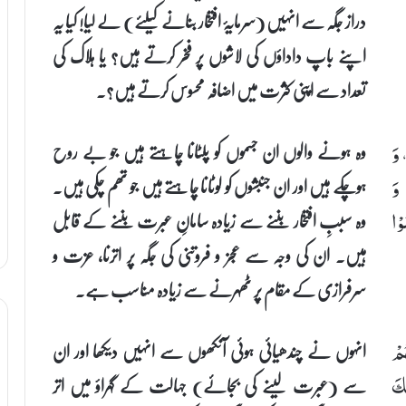
دراز جگہ سے انہیں (سرمایۂ افتخار بنانے کیلئے) لے لیا! کیا یہ
اپنے باپ داداؤں کی لاشوں پر فخر کرتے ہیں؟ یا ہلاک کی
تعداد سے اپنی کثرت میں اضافہ محسوس کرتے ہیں؟۔
وہ ہونے والوں ان جسموں کو پلٹانا چاہتے ہیں جو بے روح
 وَ
ہوچکے ہیں اور ان جنبشوں کو لوٹانا چاہتے ہیں جو تھم چکی ہیں۔
 وَ
وہ سببِ افتخار بننے سے زیادہ سامانِ عبرت بننے کے قابل
وْا
ہیں۔ ان کی وجہ سے عجز و فروتنی کی جگہ پر اترنا، عزت و
سرفرازی کے مقام پر ٹھہرنے سے زیادہ مناسب ہے۔
انہوں نے چندھیائی ہوئی آنکھوں سے انہیں دیکھا اور ان
ُمْ
سے (عبرت لینے کی بجائے) جہالت کے گہراؤ میں اتر
ْكَ