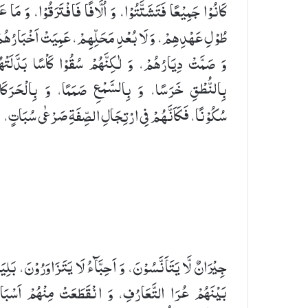
كَانُوْا جَمِیْعًا فَتَشَتَّتُوْا، وَ اُلَّافًا فَافْتَرَقُوْا، وَ مَا ع
طُوْلِ عَهْدِهِمْ، وَ لَا بُعْدِ مَحَلِّهِمْ، عَمِیَتْ اَخْبَارُهُ
وَ صَمَّتْ دِیَارُهُمْ، وَ لٰكِنَّهُمْ سُقُوْا كَاْسًا بَدَّلَتْه
بِالنُّطْقِ خَرَسًا، وَ بِالسَّمْعِ صَمَمًا، وَ بِالْحَرَكَا
سُكُوْنًا، فَكَاَنَّهُمْ فِی ارْتِجَالِ الصِّفَةِ صَرْعٰی سُبَاتٍ،
جِیْرَانٌ لَّا یَتَاَنَّسُوْنَ، وَ اَحِبَّآءُ لَا یَتَزَاوَرُوْنَ، بَلِی
بَیْنَهُمْ عُرَا التَّعَارُفِ، وَ انْقَطَعَتْ مِنْهُمْ اَسْبَا