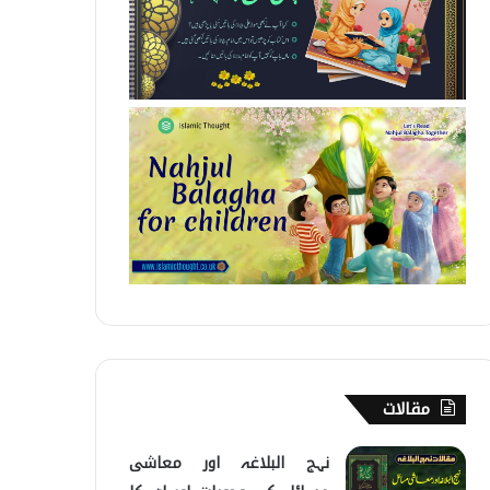
مقالات
نہج البلاغہ اور معاشی