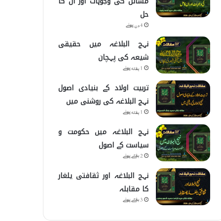
مسائل کی وجوہات اور ان کا
حل
4 دن پہلے
نہج البلاغہ میں حقیقی
شیعہ کی پہچان
1 ہفتہ پہلے
تربیت اولاد کے بنیادی اصول
نہج البلاغہ کی روشنی میں
1 ہفتہ پہلے
نہج البلاغہ میں حکومت و
سیاست کے اصول
2 ہفتے پہلے
نہج البلاغہ اور ثقافتی یلغار
کا مقابلہ
3 ہفتے پہلے