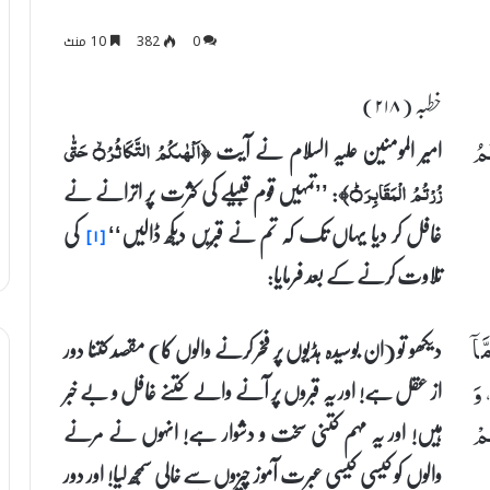
0
382
10 منٹ
خطبہ (۲۱۸)
امیر المومنین علیہ السلام نے آیت
َتّٰی زُرْتُمُ
﴿اَلْهٰىكُمُ التَّكَاثُرُۙ۝ حَتّٰی
: ’’تمہیں قوم قبیلے کی کثرت پر اترانے نے
زُرْتُمُ الْمَقَابِرَؕ۝﴾
غافل کر دیا یہاں تک کہ تم نے قبریں دیکھ ڈالیں‘‘
کی
[۱]
تلاوت کرنے کے بعد فرمایا:
دیکھو تو (ان بوسیدہ ہڈیوں پر فخر کرنے والوں کا) مقصد کتنا دور
َاۤ
از عقل ہے! اور یہ قبروں پر آنے والے کتنے غافل و بے خبر
 وَ
ہیں! اور یہ مہم کتنی سخت و دشوار ہے! انہوں نے مرنے
ِمْ
والوں کو کیسی کیسی عبرت آموز چیزوں سے خالی سمجھ لیا! اور دور