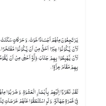
یَرْتَجِعُوْنَ مِنْهُمْ اَجْسَادًا خَوَتْ، وَ حَرَكَاتٍ سَكَنَتْ،
لَاَنْ یَّكُوْنُوْا عِبَرًا اَحَقُّ مِنْ اَنْ یَّكُوْنُوْا مُفْتَخَرًا،
لَاَنْ یَّهْبِطُوْا بِهِمْ جَنَابَ ذِلَّةٍ اَحْجٰی مِنْ اَنْ یَّقُوْمُ
بِهِمْ مَقَامَ عِزَّةٍ!.
لَقَدْ نَظَرُوْۤا اِلَیْهِمْ بِاَبْصَارِ الْعَشْوَةِ، وَ ضَرَبُوْا مِنْه
فِیْ غَمْرَةِ جَهَالَةٍ، وَ لَوِ اسْتَنْطَقُوْا عَنْهُمْ عَرَصَاتِ تِل