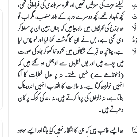
کیلئے عزت کی منزلیں تھیں اور فخر و سر بلندی کی فراوانی تھی،
تِ
کچھ تاجدار تھے، کچھ دوسرے درجہ کے بلند منصب، مگر اب تو
َتْ
وہ برزخ کی گہرائیوں میں راہ پیما ہیں کہ جہاں زمین ان پر مسلط کر
َّا
دی گئی ہے، جس نے ان کا گوشت کھا لیا اور لہو چوس لیا
ْدُ
ہے، چنانچہ وہ قبر کے شگافوں میں نشو و نما کھو کر جماد کی صورت
َا
میں پڑے ہیں اور یوں نظروں سے اوجھل ہو گئے ہیں کہ
(ڈھونڈھے سے) نہیں ملتے۔ نہ پُر ہول خطرات کا آنا
انہیں خوفزدہ کرتا ہے، نہ حالات کا انقلاب انہیں اندوہناک
بناتا ہے، نہ زلزلوں کی پروا کرتے ہیں، نہ رعد کی کڑک پر کان
دھرتے ہیں۔
وہ ایسے غائب ہیں کہ جن کا انتظار نہیں کیا جاتا اور ایسے موجود
مَا