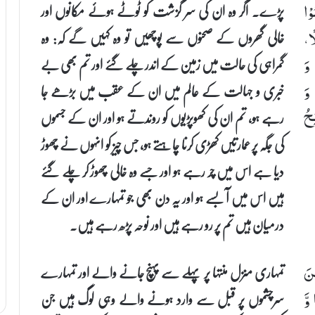
پڑے۔ اگر وہ ان کی سر گزشت کو ٹوٹے ہوئے مکانوں اور
وْا
خالی گھروں کے صحنوں سے پوچھیں تو وہ کہیں گے کہ: وہ
ًا،
گمراہی کی حالت میں زمین کے اندر چلے گئے اور تم بھی بے
 وَ
خبری و جہالت کے عالم میں ان کے عقب میں بڑھے جا
 وَ
رہے ہو، تم ان کی کھوپڑیوں کو روندتے ہو اور ان کے جسموں
ِحُ
کی جگہ پر عمارتیں کھڑی کرنا چاہتے ہو، جس چیز کو انہوں نے چھوڑ
دیا ہے اس میں چر رہے ہو اور جسے وہ خالی چھوڑ کر چلے گئے
ہیں اس میں آ بسے ہو اور یہ دن بھی جو تمہارے اور ان کے
درمیان ہیں تم پر رو رہے ہیں اور نوحہ پڑھ رہے ہیں۔
تمہاری منزل منتہا پر پہلے سے پہنچ جانے والے اور تمہارے
ْنَ
سرچشموں پر قبل سے وارد ہونے والے وہی لوگ ہیں جن
وَّ