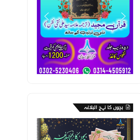
بچوں کا نہج البلاغہ