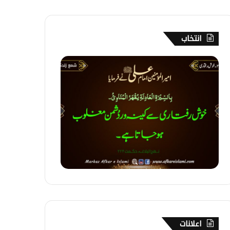
انتخاب
2
9
2
۔
خ
و
ش
ر
ف
ت
ا
ر
اعلانات
ی