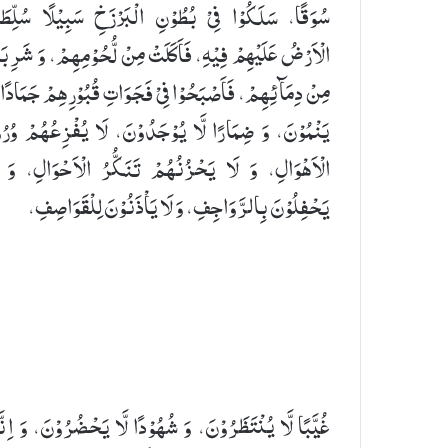
سُوَقًا، سَلَكُوْا فِیْ بُطُوْنِ الْبَرْزَخِ سَبِیْلًا سُلِّطَ
الْاَرْضُ عَلَیْهِمْ فِیْهِ، فَاَكَلَتْ مِنْ لُّحُوْمِهِمْ، وَ شَرِب
مِنْ دِمَآئِهِمْ، فَاَصْبَحُوْا فِیْ فَجَوَاتِ قُبُوْرِهِمْ جَمَادًا ل
یَنْمُوْنَ، وَ ضِمَارًا لَّا یُوْجَدُوْنَ، لَا یُفْزِعُهُمْ وُرُو
الْاَهْوَالِ، وَ لَا یَحْزُنُهُمْ تَنَكُّرُ الْاَحْوَالِ، وَ ل
یَحْفِلُوْنَ بِالرَّوَاجِفِ، وَ لَا یَاْذَنُوْنَ لِلْقَوَاصِفِ،
غُیَّبًا لَّا یُنْتَظَرُوْنَ، وَ شُهُوْدًا لَّا یَحْضُرُوْنَ، وَ اِنَّ