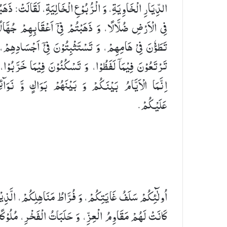
الدِّیَارِ الْخَاوِیَةِ، وَ الْرُّبُوْعِ الْخَالِیَةِ، لَقَالَتْ: ذَهَبُ
فِی الْاَرْضِ ضُلَّالًا، وَ ذَهَبْتُمْ فِیْۤ اَعْقَابِهِمْ جُهَّال
تَطَؤٗنَ فِیْ هَامِهِمْ، وَ تَسْتَثْبِتُوْنَ فِیْۤ اَجْسَادِهِمْ،
تَرْتَعُوْنَ فِیْمَاۤ لَفَظُوْا، وَ تَسْكُنُوْنَ فِیْمَا خَرَّبُوْا،
اِنَّمَا الْاَیَّامُ بَیْنَكُمْ وَ بَیْنَهُمْ بَوَاكٍ وَّ نَوَاۗئ
عَلَیْكُمْ.
اُولٰٓئِكُمْ سَلَفُ غَایَتِكُمْ، وَ فُرَّاطُ مَنَاهِلِكُمْ، الَّذِی
كَانَتْ لَهُمْ مَقَاوِمُ الْعِزِّ، وَ حَلَبَاتُ الْفَخْرِ، مُلُوْكًا 