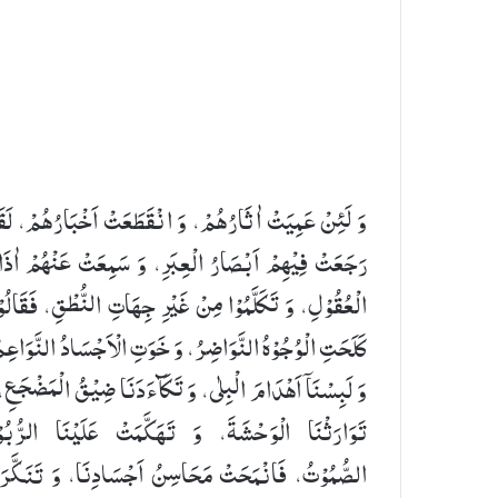
وَ لَئِنْ عَمِیَتْ اٰثَارُهُمْ، وَ انْقَطَعَتْ اَخْبَارُهُمْ، لَق
رَجَعَتْ فِیْهِمْ اَبْصَارُ الْعِبَرِ، وَ سَمِعَتْ عَنْهُمْ اٰذَ
الْعُقُوْلِ، وَ تَكَلَّمُوْا مِنْ غَیْرِ جِهَاتِ النُّطْقِ، فَقَالُو
كَلَحَتِ الْوُجُوْهُ النَّوَاضِرُ، وَ خَوَتِ الْاَجْسَادُ النَّوَاعِ
وَ لَبِسْنَاۤ اَهْدَامَ الْبِلٰی، وَ تَكَآءَدَنَا ضِیْقُ الْمَضْجَعِ،
تَوَارَثْنَا الْوَحْشَةَ، وَ تَهَكَّمَتْ عَلَیْنَا الرُّبُوْ
الصُّمُوْتُ، فَانْمَحَتْ مَحَاسِنُ اَجْسَادِنَا، وَ تَنَكَّرَ