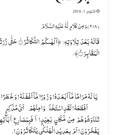
اکتوبر 1, 2016
(٢۱٨) وَ مِنْ كَلَامٍ لَّهٗ عَلَیْهِ السَّلَامُ
قَالَهٗ بَعْدَ تِلَاوَتِهٖ: ﴿اَلْهٰىكُمُ التَّكَاثُرُۙ۝ ح
الْمَقَابِرَؕ۝﴾.
یَا لَهٗ مَرَامًا مَّاۤ اَبْعَدَهٗ! وَ زَوْرًا مَّاۤ اَغْفَلَهٗ! وَ خَطَرًا مّ
اَفْظَعَهٗ! لَقَدِ اسْتَخْلَوْا مِنْهُمْ اَیَّ مُدَّكِرٍ،
تَنَاوَشُوْهُمْ مِنْ مَّكَانٍۭ بَعِیْدٍ! اَ فَبِمَصَارِعِ اٰبَآئِه
یَفْخَرُوْنَ! اَمْ بِعَدِیْدِ الْهَلْكٰی یَتَكَاثَرُوْنَ!.