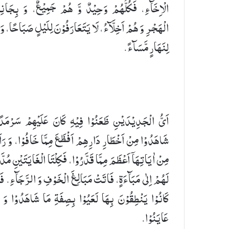
الْاِخَآءِ، فَكُلُّهُمْ وَحِیْدٌ وَّ هُمْ جَمِیْعٌ، وَ بِجَانِ
الْهَجْرِ وَ هُمْ اَخِلَّآءُ، لَا یَتَعَارَفُوْنَ لِلَیْلٍ صَبَاحًا، وَ 
لِنَهَارٍ مَّسَآءً.
اَیُّ الْجَدِیْدَیْنِ ظَعَنُوْا فِیْهِ كَانَ عَلَیْهِمْ سَرْمَدً
شَاهَدُوْا مِنْ اَخْطَارِ دَارِهِمْ اَفْظَعَ مِمَّا خَافُوْا، وَ رَاَ
مِنْ اٰیَاتِهَاۤ اَعْظَمَ مِمَّا قَدَّرُوْا، فَكِلْتَا الْغَایَتَیْنِ مُدّ
لَهُمْ اِلٰی مَبَآءَةٍ، فَاتَتْ مَبَالِغَ الْخَوْفِ وَ الرَّجَآءِ. فَل
كَانُوْا یَنْطِقُوْنَ بِهَا لَعَیُوْا بِصِفَةِ مَا شَاهَدُوْا وَ 
عَایَنُوْا.