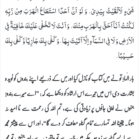
شَیْ‏ءٍ لَاَلْقَیْتُ بِیَدِیْ، وَ لَوْ اَنَّ اَحَدًا اسْتَطَاعَ الْهَرَبَ مِنْ رَّبِّهٖ
لَكُنْتُ اَنَاۤ اَحَقَّ بِالْهَرَبِ مِنْكَ، وَ اَنْتَ لَا تَخْفٰى عَلَیْكَ خَافِیَةٌ فِی
الْاَرْضِ وَ لَا فِی السَّمَآءِ اِلَّاۤ اَتَیْتَ بِهَا، وَ كَفٰى بِكَ جَازِیًا وَّ كَفٰى بِكَ
حَسِیْبًا.
بار الٰہا! تو نے جس کتاب کو نازل کیا اور جس کے ذریعے اپنے بندوں کو نوید و
بشارت دی اس میں تیرے اس ارشاد کو دیکھا ہے کہ: ”اے میرے بندو!
جنہوں نے اپنی جانوں پر زیادتی کی ہے، تم اللہ کی رحمت سے نا امید نہ
ہونا۔ یقینا اللہ تمہارے تمام گناہ معاف کر دے گا“، اور اس سے پیشتر مجھ
سے ایسے گناہ سرزد ہو چکے ہیں جن سے تو واقف ہے، اور جنہیں تو مجھ