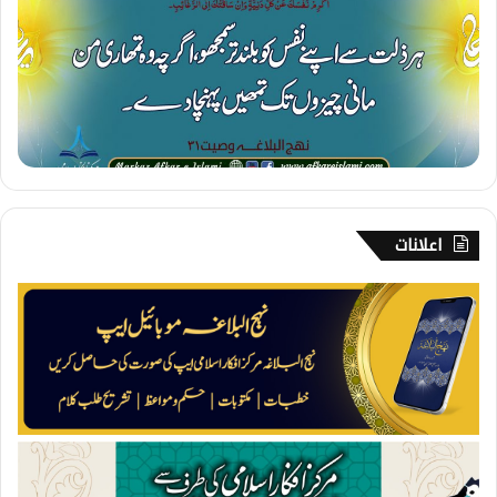
ع
ز
ت
ن
ف
س
اعلانات