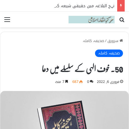
نہج البلاغہ میں حقیقی شیعہ کی پہچان
Search for
می
سرورق
/
صحیفہ کاملہ
صحیفہ کاملہ
50۔ خوف الہی کے سلسلے میں دعا
فروری 6, 2022
0
687
7 منٹ