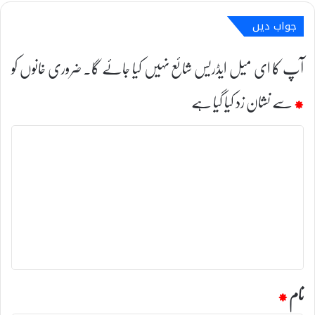
جواب دیں
آپ کا ای میل ایڈریس شائع نہیں کیا جائے گا۔
ضروری خانوں کو
*
سے نشان زد کیا گیا ہے
ت
ب
ص
ر
ہ
*
نام
*