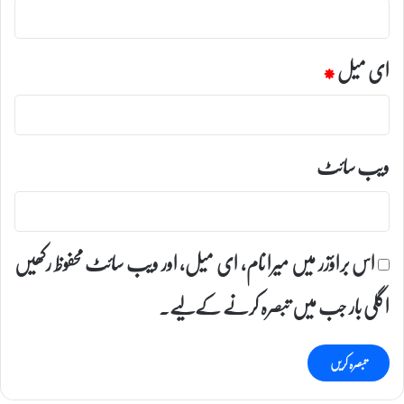
ای میل
*
ویب‌ سائٹ
اس براؤزر میں میرا نام، ای میل، اور ویب سائٹ محفوظ رکھیں
اگلی بار جب میں تبصرہ کرنے کےلیے۔