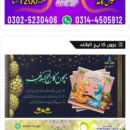
بچوں کا نہج البلاغہ