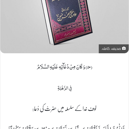
صحیفہ کاملہ
(۵۰) وَ كَانَ مِنْ دُعَآئِهٖ عَلَیْهِ السَّلَامُ
فِی الرَّهْبَةِ
خوف خدا کے سلسلہ میں حضرتؑ کی دُعا: