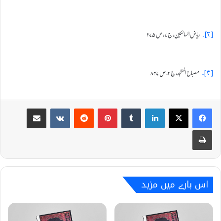
ریاض السالکین، ج ۷، ص ۳۷۵
[۲]۔
مصباح المتہجد، ج ۲، ص ۸۴۷
[۳]۔
Share via Email
VKontakte
Reddit
Pinterest
Tumblr
LinkedIn
Print
اس بارے میں مزید