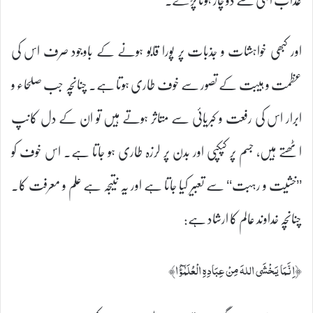
اور کبھی خواہشات و جذبات پر پورا قابو ہونے کے باوجود صرف اس کی
عظمت و ہیبت کے تصور سے خوف طاری ہوتا ہے۔ چنانچہ جب صلحاء و
ابرار اس کی رفعت و کبریائی سے متاثر ہوتے ہیں تو ان کے دل کانپ
اٹھتے ہیں، جسم پر کپکپی اور بدن پر لرزہ طاری ہو جاتا ہے۔ اس خوف کو
’’خشیت و رہبت‘‘ سے تعبیر کیا جاتا ہے اور یہ نتیجہ ہے علم و معرفت کا۔
چنانچہ خداوند عالم کا ارشاد ہے:
﴿اِنَّمَا يَخْشَى اللہَ مِنْ عِبَادِہِ الْعُلَمٰۗؤُا﴾