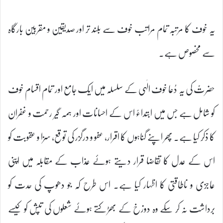
یہ خوف کا مرتبہ تمام مراتب خوف سے بلند تر اور صدیقین و مقربین بارگاہ
سے مخصوص ہے۔
حضرتؑ کی یہ دُعا خوف الٰہی کے سلسلہ میں ایک جامع اور تمام اقسام خوف
کو شامل ہے جس میں ابتداءً اس کے احسانات اور ہمہ گیر رحمت و غفران
کا ذکر کیا ہے۔ پھر اپنے گناہوں کا اقرار، عفو و درگزر کی توقع، سزا و عقوبت کو
اس کے عدل کا تقاضا قرار دیتے ہوئے عذاب کے مقابلہ میں اپنی
عاجزی و ناطاقتی کا اظہار کیا ہے۔ اس طرح کہ جو دھوپ کی حدت کو
برداشت نہ کر سکے وہ دوزخ کے بھڑکتے ہوئے شعلوں کی تپش کو کیسے