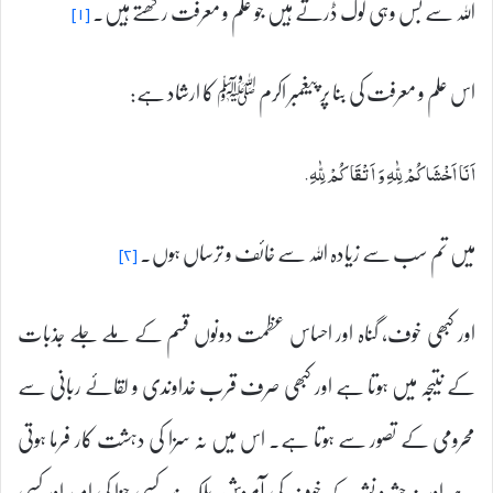
اللہ سے بس وہی لوگ ڈرتے ہیں جو علم و معرفت رکھتے ہیں۔
[۱]
اس علم و معرفت کی بنا پر پیغمبر اکرم ﷺ کا ارشاد ہے:
اَنَا اَخْشَاكُمْ لِلّٰهِ وَ اَتْقَاكُمْ لِلّٰهِ.
میں تم سب سے زیادہ اللہ سے خائف و ترساں ہوں۔
[۲]
اور کبھی خوف، گناہ اور احساس عظمت دونوں قسم کے ملے جلے جذبات
کے نتیجہ میں ہوتا ہے اور کبھی صرف قرب خداوندی و لقائے ربانی سے
محرومی کے تصور سے ہوتا ہے۔ اس میں نہ سزا کی دہشت کار فرما ہوتی
ہے اور نہ حشر و نشر کے خوف کی آمیزش، بلکہ بندہ کسی جزا کی امید اور کسی