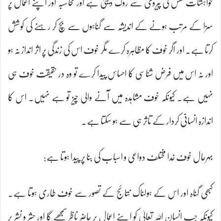
خواہشات نفس کی پیروی سے روک دیتی ہے اور محاسبہ اور اپنے اعمال پر
سزا کے مرتب ہونے کے اندیشہ سے گناہوں سے بچ کر رہنے کی کوشش
کرتا ہے۔ اور اگر خوف کا مظاہرہ کرے مگر خوف اس کی زندگی پر اثر انداز نہ ہو
اور نہ اس میں فرض شناسی کا احساس پیدا کرے تو وہ در حقیقت خوف ہی
نہیں ہے۔ کیونکہ خوف مشاہدہ میں آنے والی چیز تو ہے نہیں۔ اس کا
اندازہ انسانی کردار کے تاثر ہی سے ہو سکتا ہے۔
بہرحال خوف خدا مختلف دواعی و اسباب کی بنا پر پیدا ہوتا ہے:
کبھی گناہ اور اس کے ہولناک نتائج کے تصور سے خوف طاری ہوتا ہے۔
کیونکہ جب انسان اللہ تعالیٰ کو اپنے اعمال پر حاضر ناظر سمجھے گا اور حشر و نشر پر