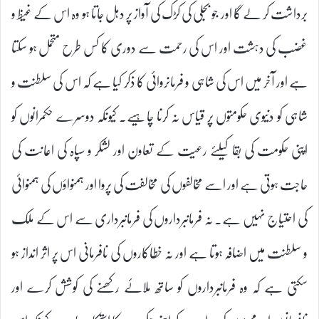
برداشت کر لے گا اور جو بجلی کی کڑک کی آواز پر دہل جاتا ہو وہ اس کے غیظ و
غضب کی دہشت اور اس کی رحمت سے دوری کا کس طرح متحمل ہو سکتا
ہے اور آخر میں اس کی شاہی و فرمانروائی کا ذکر کیا ہے کہ اس کی سلطنت و
شاہی کو دنیوی حکومتوں پر قیاس نہ کرنا چاہیے۔ کیونکہ دوسرے حکمرانوں کو
اپنی حکومت کی بقا کیلئے رعیت کے تعاون اور لشکر و سپاہ کی اعانت کی
حاجت ہوتی ہے اور اسے مخالفوں کی مخالفت کی پروا اور ہمنواؤں کی ہمنوائی
کی احتیاج نہیں ہے۔ نہ فرمانبرداروں کی فرمانبرداری سے اس کے ملک
و سلطنت میں اضافہ ہوتا ہے اور نہ خطاکاروں کی نافرمانی اس پر اثر انداز ہو
سکتی ہے کہ وہ فرمانبرداروں کو ساتھ ملائے رکھنے کی کوشش کرے اور