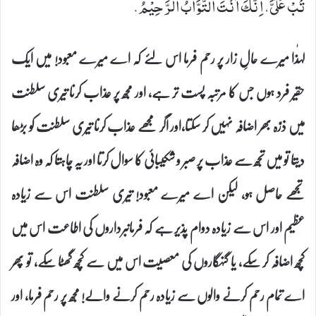
تُبْ عَلَیَّ، اِنَّكَ اَنْتَ التَّوَّابُ الرَّحِیْمُ.
لہٰذا میرے حالِ زار پر رحم فرما اس لئے کہ اے میرے معبود! میں ایک
حقیر فرد ہوں جس کا مرتبہ پست تر ہے، اور مجھ پر عذاب کرنا تیری سلطنت
میں ذرّہ بھر اضافہ نہیں کر سکتا،اور اگر مجھے عذاب کرنا تیری سلطنت کو بڑھا
دیتا تو میں تجھ سے عذاب پر صبر و شکیبائی کا سوال کرتا اور یہ چاہتا کہ وہ اضافہ
تجھے حاصل ہو، لیکن اے میرے معبود! تیری سلطنت اس سے زیادہ
عظیم اور اس سے زیادہ دوام پذیر ہے کہ فرمانبرداروں کی اطاعت اس میں
کچھ اضافہ کر سکے، یا گنہگاروں کی معصیت اس میں سے کچھ گھٹا سکے، تو پھر
اے تمام رحم کرنے والوں سے زیادہ رحم کرنے والے! مجھ پر رحم فرما، اور