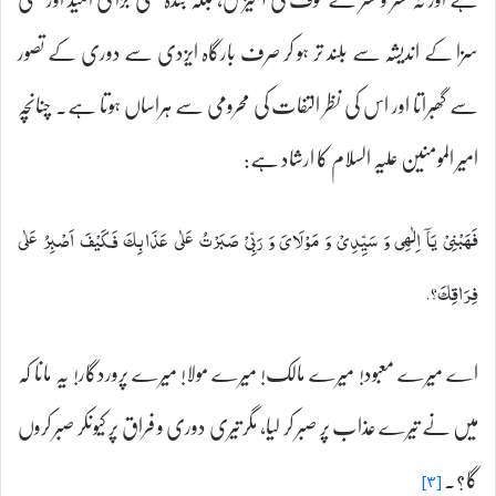
سزا کے اندیشہ سے بلند تر ہو کر صرف بارگاہ ایزدی سے دوری کے تصور
سے گھبراتا اور اس کی نظر التفات کی محرومی سے ہراساں ہوتا ہے۔ چنانچہ
امیر المومنین علیہ السلام کا ارشاد ہے:
فَهَبْنِیْ يَاۤ اِلٰهِی وَ سَيِّدِیْ وَ مَوْلَایَ وَ رَبِّیْ صَبَرْتُ عَلٰى عَذَابِكَ فَكَيْفَ اَصْبِرُ عَلٰى
فِرَاقِكَ؟.
اے میرے معبود! میرے مالک! میرے مولا! میرے پروردگار! یہ مانا کہ
میں نے تیرے عذاب پر صبر کر لیا، مگر تیری دوری و فراق پر کیونکر صبر کروں
گا؟۔
[۳]