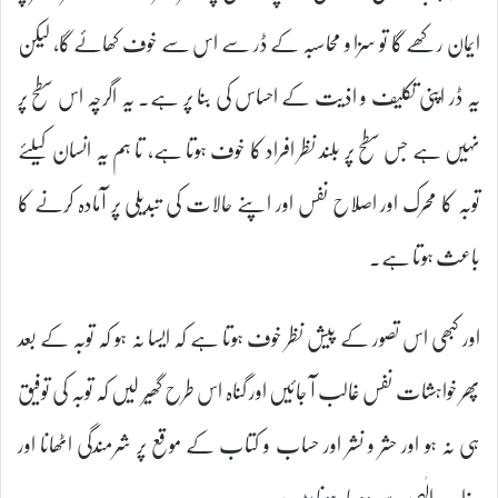
ایمان رکھے گا تو سزا و محاسبہ کے ڈر سے اس سے خوف کھائے گا، لیکن
یہ ڈر اپنی تکلیف و اذیت کے احساس کی بنا پر ہے۔ یہ اگرچہ اس سطح پر
نہیں ہے جس سطح پر بلند نظر افراد کا خوف ہوتا ہے، تا ہم یہ انسان کیلئے
توبہ کا محرک اور اصلاح نفس اور اپنے حالات کی تبدیلی پر آمادہ کرنے کا
باعث ہوتا ہے۔
اور کبھی اس تصور کے پیش نظر خوف ہوتا ہے کہ ایسا نہ ہو کہ توبہ کے بعد
پھر خواہشات نفس غالب آ جائیں اور گناہ اس طرح گھیر لیں کہ توبہ کی توفیق
ہی نہ ہو اور حشر و نشر اور حساب و کتاب کے موقع پر شرمندگی اٹھانا اور
عذاب الٰہی سے دو چار ہونا پڑے۔