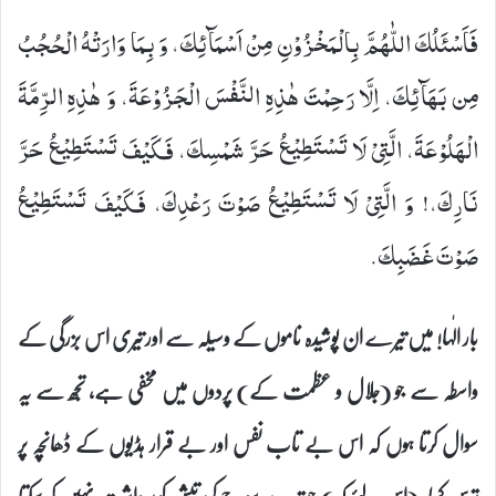
فَاَسْئَلُكَ- اللّٰهُمَّ- بِالْمَخْزُوْنِ مِنْ اَسْمَآئِكَ، وَ بِمَا وَارَتْهُ الْحُجُبُ
مِن بَهَآئِكَ، اِلَّا رَحِمْتَ هٰذِهِ النَّفْسَ الْجَزُوْعَةَ، وَ هٰذِهِ الرِّمَّةَ
الْهَلُوْعَةَ، الَّتِیْ لَا تَسْتَطِیْعُ حَرَّ شَمْسِكَ، فَكَیْفَ تَسْتَطِیْعُ حَرَّ
نَارِكَ،! وَ الَّتِیْ لَا تَسْتَطِیْعُ صَوْتَ رَعْدِكَ، فَكَیْفَ تَسْتَطِیْعُ
صَوْتَ غَضَبِكَ.
بار الٰہا! میں تیرے ان پوشیدہ ناموں کے وسیلہ سے اور تیری اس بزرگی کے
واسطہ سے جو (جلال و عظمت کے) پردوں میں مخفی ہے، تجھ سے یہ
سوال کرتا ہوں کہ اس بے تاب نفس اور بے قرار ہڈیوں کے ڈھانچہ پر