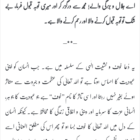
اے جلال و بزرگی والے! مجھ سے درگزر کر اور میری توبہ قبول فرما، بے
شک تو توبہ قبول کرنے والا اور رحم کرنے والا ہے۔
–٭٭–
یہ دُعا خوف و خشیت الٰہی کے سلسلہ میں ہے۔ جب انسان کو اپنی
عبودیت کا احساس ہوتا ہے تو اللہ تعالیٰ کی عظمت و جبروت سے متاثر
ہوئے بغیر نہیں رہتا اور اسی تاثر کا نام ’’خوف‘‘ ہے جو عبودیت کا جو ہر،
انسانی عزت کا سرمایہ اور دینی و اخلاقی زندگی کا محافظ ہے۔ کیونکہ انسان
کے دل میں اللہ تعالیٰ کا خوف بسا ہو تو پھر اس کی مطلق العنانی اسے