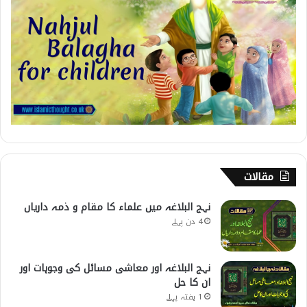
مقالات
نہج البلاغہ میں علماء کا مقام و ذمہ داریاں
4 دن پہلے
نہج البلاغہ اور معاشی مسائل کی وجوہات اور
ان کا حل
1 ہفتہ پہلے