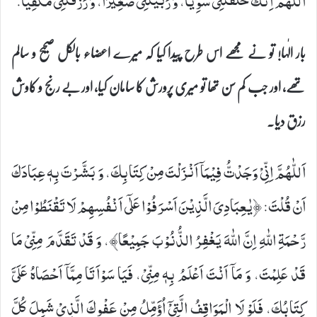
اَللّٰهُمَّ اِنَّكَ خَلَقْتَنِیْ سَوِیًّا، وَ رَبَّیْتَنِیْ صَغِیْرًا، وَ رَزَقْتَنِیْ مَكْفِیًّا.
بار الٰہا! تو نے مجھے اس طرح پیدا کیا کہ میرے اعضاء بالکل صحیح و سالم
تھے، اور جب کم سن تھا تو میری پرورش کا سامان کیا، اور بے رنج و کاوش
رزق دیا۔
اَللّٰهُمَّ اِنِّیْ وَجَدْتُّ فِیْمَاۤ اَنْزَلْتَ مِنْ كِتَابِكَ، وَ بَشَّرْتَ بِهٖ عِبَادَكَ
اَنْ قُلْتَ: ﴿یٰعِبَادِیَ الَّذِیْنَ اَسْرَفُوْا عَلٰۤی اَنْفُسِهِمْ لَا تَقْنَطُوْا مِنْ
رَّحْمَةِ اللّٰهِ اِنَّ اللّٰهَ یَغْفِرُ الذُّنُوْبَ جَمِیْعًا﴾، وَ قَدْ تَقَدَّمَ مِنِّیْ مَا
قَدْ عَلِمْتَ، وَ مَاۤ اَنْتَ اَعْلَمُ بِهٖ مِنِّیْ، فَیَا سَوْاَتَا مِمَّاۤ اَحْصَاهُ عَلَیَّ
كِتَابُكَ، فَلَوْ لَا الْمَوَاقِفُ الَّتِیْۤ اُؤَمِّلُ مِنْ عَفْوِكَ الَّذِیْ شَمِلَ كُلَّ