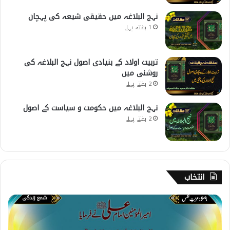
نہج البلاغہ میں حقیقی شیعہ کی پہچان
1 ہفتہ پہلے
تربیت اولاد کے بنیادی اصول نہج البلاغہ کی
روشنی میں
2 ہفتے پہلے
نہج البلاغہ میں حکومت و سیاست کے اصول
2 ہفتے پہلے
انتخاب
6
9
۔