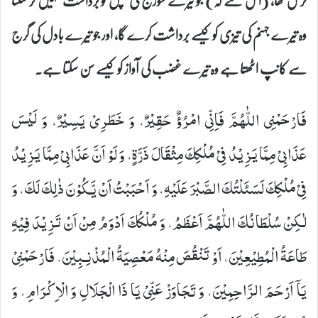
ترس کھا، (اس لئے کہ) جو تیرے سورج کی تپش کو برداشت نہیں کر سکتا
وہ تیرے جہنم کی تیزی کو کیسے برداشت کرے گا، اور جو تیرے بادل کی گرج
سے کانپ اٹھتا ہے وہ تیرے غضب کی آواز کو کیسے سن سکتا ہے۔
فَارْحَمْنِی- اللّٰهُمَّ- فَاِنِّی امْرُؤٌ حَقِیْرٌ، وَ خَطَرِیْ یَسِیْرٌ، وَ لَیْسَ
عَذَابِیْ مِمَّا یَزِیْدُ فِیْ مُلْكِكَ مِثْقَالَ ذَرَّةٍ، وَ لَوْ اَنَّ عَذَابِیْ مِمَّا یَزِیْدُ
فِیْ مُلْكِكَ لَسَئَلْتُكَ الصَّبْرَ عَلَیْهِ، وَ اَحْبَبْتُ اَنْ یَّكُوْنَ ذٰلِكَ لَكَ، وَ
لٰكِنْ سُلْطَانُكَ- اللّٰهُمَّ- اَعْظَمُ، وَ مُلْكُكَ اَدْوَمُ مِنْ اَنْ تَزِیْدَ فِیْهِ
طَاعَةُ الْمُطِیْعِیْنَ، اَوْ تَنْقُصَ مِنْهُ مَعْصِیَةُ الْمُذْنِـبِیْنَ. فَارْحَمْنِیْ
یَاۤ اَرْحَمَ الرَّاحِمِیْنَ، وَ تَجَاوَزْ عَنِّیْ یَا ذَا الْجَلَالِ وَ الْاِكْرَامِ، وَ