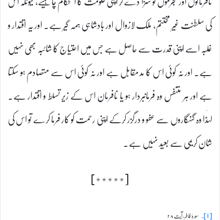
نافرمانوں اور مجرموں کو سزا دے کر اپنی حکومت کا استحکام چاہیے، کیونکہ اس
کی سلطنت غیر مختتم، ملک لازوال اور بادشاہی ہمہ گیر ہے۔ اور یہ اقتدار و
غلبہ اسے اپنی قدرت سے حاصل ہے جس میں احتیاج کا شائبہ بھی نہیں
ہے۔ اور نہ کوئی اس کا مد مقابل ہے اور نہ کوئی اس سے متصادم ہو سکتا
ہے اور ہر متنفس وہ فرمانبردار ہو یا نافرمان اس کے زیر تسلط و اقتدار ہے۔
لہٰذا وہ گنہگاروں سے عفو و درگزر کرکے اپنی رحمت کو کار فرما کرے تو اس کی
شان کریمی سے بعید نہیں ہے۔
[٭٭٭٭٭]
سورۂ فاطر، آیت ۲۸
[۱]۔