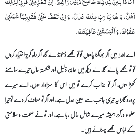
اَنَا ذَا بَیْنَ یَدَیْكَ خَاضِعٌ ذَلِیْلٌ رَّاغِمٌ، اِنْ تُعَذِّبْنِیْ فَاِنِّیْ لِذٰلِكَ
اَهْلٌ، وَ هُوَ- یَا رَبِّ- مِنْكَ عَدْلٌ، وَ اِنْ تَعْفُ عَنِّیْ فَقَدِیْمًا شَمَلَنِیْ
عَفْوُكَ، وَ اَلْبَسْتَنِیْ عَافِیَتَكَ.
اے اللہ! میں اگر بھاگنا چاہوں تو تو مجھے ڈھونڈ لے گا، اگر راہ گریز اختیار کروں
تو تو مجھے پا لے گا، لے دیکھ میں عاجز، ذلیل اور شکستہ حال تیرے سامنے
کھڑا ہوں، اگر تو عذاب کرے تو میں اس کا سزاوار ہوں، اے میرے
پروردگار! یہ تیری جانب سے عین عدل ہے، اور اگر تو معاف کر دے تو تیرا
عفو و درگزر ہمیشہ میرے شامل حال رہا ہے، اور تو نے صحت و سلامتی
کے لباس مجھے پہنائے ہیں۔