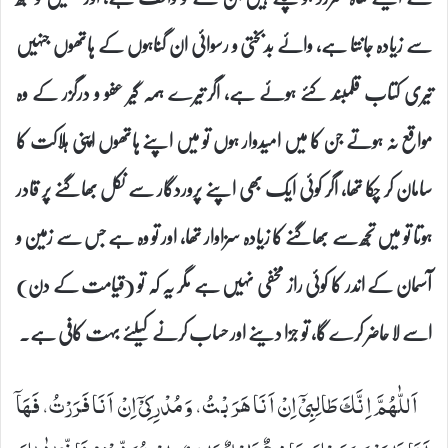
سے زیادہ جانتا ہے، وائے بدبختی و رسوائی ان گناہوں کے ہاتھوں جنہیں
تیری کتاب قلمبند کئے ہوئے ہے، اگر تیرے ہمہ گیر عفو و درگزر کے وہ
مواقع نہ ہوتے جن کا میں امیدوار ہوں تو میں اپنے ہاتھوں اپنی ہلاکت کا
سامان کر چکا تھا، اگر کوئی ایک بھی اپنے پروردگار سے نکل بھاگنے پر قادر
ہوتا تو میں تجھ سے بھاگنے کا زیادہ سزاوار تھا، اور تو وہ ہے جس سے زمین و
آسمان کے اندر کا کوئی راز مخفی نہیں ہے مگر یہ کہ تو (قیامت کے دن)
اسے لا حاضر کرے گا، تو جزا دینے اور حساب کرنے کیلئے بہت کافی ہے۔
اَللّٰهُمَّ اِنَّكَ طَالِبِیْۤ اِنْ اَنَا هَرَبْتُ، وَ مُدْرِكِیْۤ اِنْ اَنَا فَرَرْتُ، فَهَاۤ