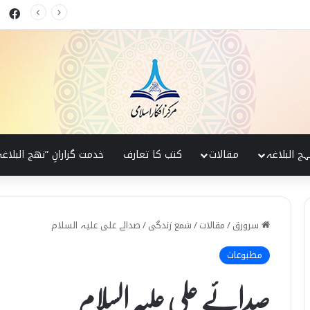
ok
ی وجوہات اور ان کا حل
ہج البلاغہ
مقالات
کتب کا تعارف
خدمت گزارانِ ”نھج البلاغہ
سرورق
/
مقالات
/
شمع زندگی
/
صدائے علی علیہ السلام
مطبوعات
صدائے علی علیہ السلام