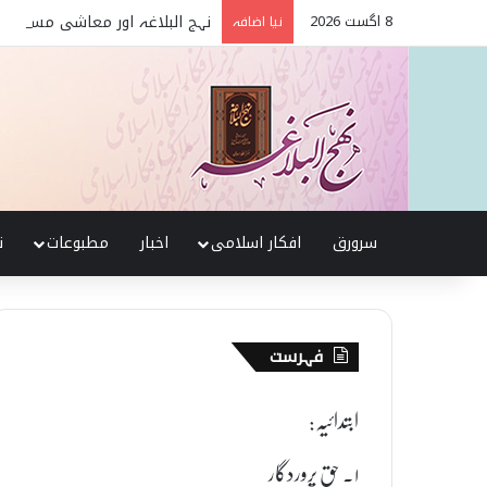
8 اگست 2026
نہج البلاغہ اور معاشی مسائل ک
نیا اضافہ
سرورق
افکار اسلامی
اخبار
مطبوعات
ن
فہرست
ابتدائیہ:
۱۔ حقِ پروردگار