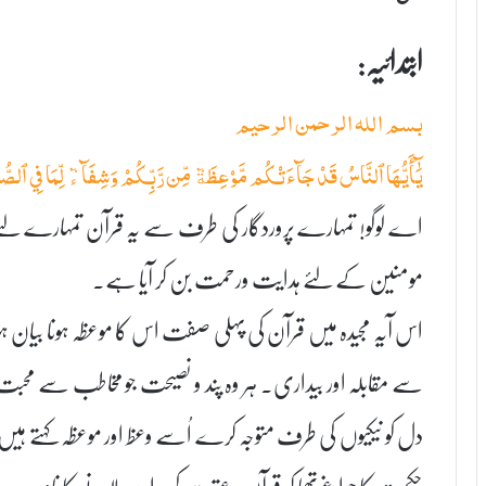
ابتدائیہ:
بسم اللہ الرحمن الرحیم
يَٰٓأَيُّهَا ٱلنَّاسُ قَدۡ جَآءَتۡكُم مَّوۡعِظَةٞ مِّن رَّبِّكُمۡ وَشِفَآءٞ لِّمَا فِي
اے لوگو! تمہارے پروردگار کی طرف سے یہ قرآن تمہارے لئے م
مومنین کے لئے ہدایت ورحمت بن کر آیا ہے۔
اس آیہ مجیدہ میں قرآن کی پہلی صفت اس کا موعظہ ہونا بیان ہوا 
سے مقابلہ اور بیداری۔ ہر وہ پند و نصیحت جو مخاطب سے م
دل کو نیکیوں کی طرف متوجہ کرے اُسے وعظ اور موعظہ کہتے ہیں
حکمت کا چراغ تھما کر قرآن و عترت کی راہ پر چلانے کا نام ہے