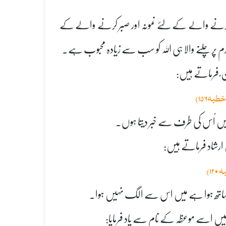
باع کرنے والے کے لئے نمونہ اور صبر کرنے والے کے
پر چلنے والا ہی اللہ کو سب سے زیادہ محبوب ہے۔
 ؑ فرماتے ہیں:
طبہ۱۵۶)
ہیں اُس کی طرف سے خبر دیتا ہوں۔
نؑ ارشاد فرماتے ہیں:
۱۲)
 ساتھ ہوا ہے میں اس سے الگ نہیں ہوا۔
میں اسے موعظہ کے نام سے یاد فرمایا: