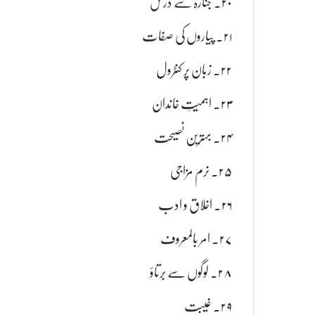
۲۰۔ جنازہ سے درس
۲۱۔ پیاروں کی صفات
۲۲۔ زبان پر کنٹرول
۲۳۔ اہمیتِ خاندان
۲۴۔ بہترین نصیحت
۲۵۔ نرم مزاجی
۲۶۔ اخلاق و ادب
۲۷۔ امر بالمعروف
۲۸۔ لوگوں سے برتاؤ
۲۹۔ غیبت