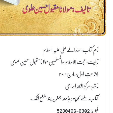
نامِ کتاب: صدائے علی علیہ السلام
تالیف: حجت الاسلام والمسلمین مولانا مقبول حسین علوی
اشاعتِ اول: مارچ ۲۰۱۶
ناشر: مرکزِ افکارِ اسلامی
کتاب ملنے کا پتہ: جامعہ جعفریہ جنڈ ضلع اٹک
فون: 0302-5230406