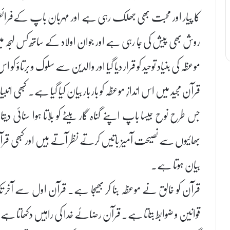
کا پیار اور محبت بھی جھلک رہی ہے اور مہربان باپ کےفرائض 
روش بھی پیش کی جا رہی ہے اور جوان اولاد کے ساتھ کس لہجہ م
موعظہ کی بنیاد توحید کو قرار دیا گیا اور والدین سے سلوک و برتاؤ کو اس
قرآن مجید میں اس اندازِ موعظہ کو بار بار بیان کیا گیا ہے۔ کبھی ا
جس طرح نوح جیسا باپ اپنے گناہ گار بیٹے کو بلاتا ہوا سنائی
بھائیوں سے نصیحت آمیز باتیں کرتے نظر آتے ہیں اور کبھی قرآن
بیان ہوتا ہے۔
قرآن کو خالق نے موعظہ بنا کر بھیجا ہے۔ قرآن اول سے آخر
قوانین و ضوابط بتاتا ہے۔ قرآن رضائے خدا کی راہیں دکھاتا ہے