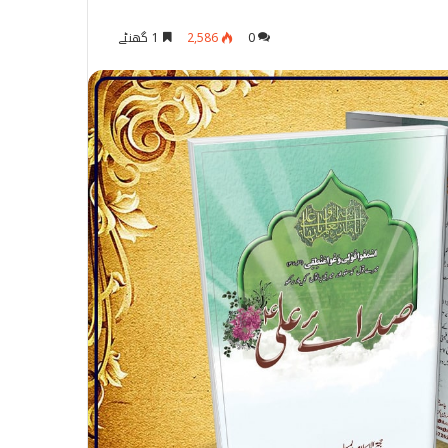
0
2,586
1 گھنٹے