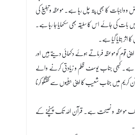
و واجبات کا بھی پتہ چل رہا ہے۔ موعظہ وتبلیغ کی
یں بات کی جائے اس کا سلیقہ بھی سکھایا جا رہا ہے۔
 کا اثر بتایا گیا ہے۔
نبیا اپنی قوم کو موعظہ فرماتے ہوئے دکھائی دیتے ہیں اور
 دیتا ہے۔ کبھی جناب یوسف ظلم و زیادتی کرنے والے
 کریم میں جناب شعیب کا اپنی بیٹیوں سے گفتگو کرنا
 تک موعظہ و نصیحت ہے۔ قرآن اللہ تک پہنچنے کے
۔