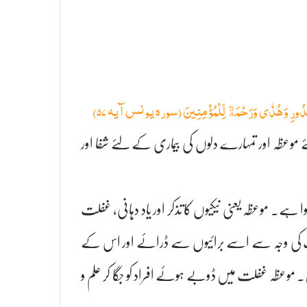
 ٱلصُّدُورِ وَهُدٗى وَرَحۡمَةٞ لِّلۡمُؤۡمِنِينَ (سورہ یونس آیہ ۵۷)
وعظہ اور تمہارے دلوں کی بیماری کے لئے شفا اور
ہے۔ موعظہ یعنی نیکیوں کا تذکر اور یاد دہانی، غفلت
حبت کی وجہ سے اسے برائیوں سے ڈرائے اور اس کے
۔ موعظہ غفلت میں ڈوبے ہوئے افراد کو جگا کر علم و
۔