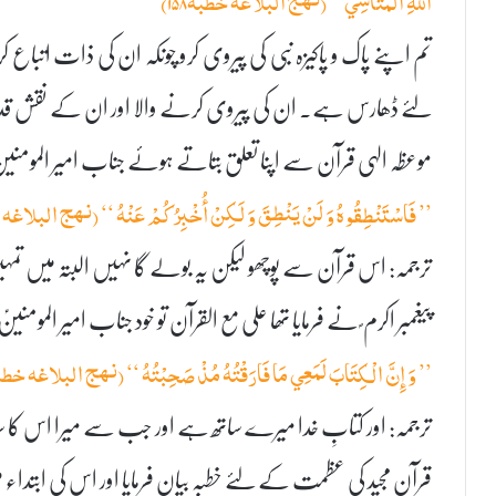
اللَّهِ الْمُتَأَسِّي ‘‘ (نہج البلاغہ خطبہ۱۵۸)
تم اپنے پاک و پاکیزہ نبی کی پیروی کرو چونکہ ان کی ذات ات
لئے ڈھارس ہے۔ ان کی پیروی کرنے والا اور ان کے نقش قدم 
موعظہ الہی قرآن سے اپنا تعلق بتاتے ہوئے جناب امیر المومنین
’’ فَاسْتَنْطِقُوهُ وَ لَنْ يَنْطِقَ وَ لَكِنْ أُخْبِرُكُمْ عَنْهُ ‘‘ (نہج البلاغہ خ
ترجمہ: اس قرآن سے پوچھو لیکن یہ بولے گا نہیں البتہ میں تم
پیغمبر اکرم ؐ نے فرمایا تھا علی مع القرآن تو خود جناب امیر المومنی
’’ وَ إِنَّ الْكِتَابَ لَمَعِي مَا فَارَقْتُهُ مُذْ صَحِبْتُهُ ‘‘ (نہج البلاغہ خطبہ ۰
ترجمہ: اور کتابِ خدا میرے ساتھ ہے اور جب سے میرا اس کا
قرآن مجید کی عظمت کے لئے خطبہ بیان فرمایا اور اس کی ابتداء 