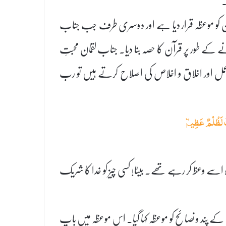
قرآن کو موعظہ قرار دیا ہے اور دوسری طرف جب جناب
نے کے طور پر قرآن کا حصہ بنا دیا۔ جناب لقمان محبتِ
 اور اخلاق و اخلاص کی اصلاح کرتے ہیں تو رب
ۡكَ لَظُلۡمٌ عَظِيمٞ
سے وعظ کر رہے تھے۔ بیٹا! کسی چیز کو خدا کا شریک
ے پند و نصائح کو موعظہ کہا گیا۔ اس موعظہ میں باپ