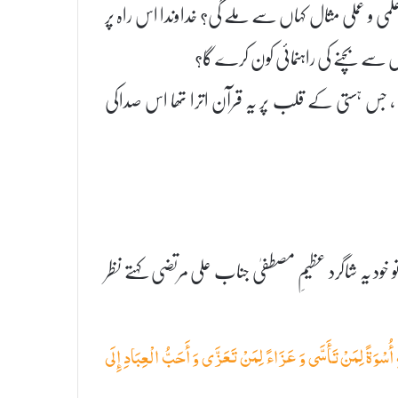
لمی و عملی مثال کہاں سے ملے گی؟ خداوندا اس راہ پر
ں سے بچنے کی راہنمائی کون کرے گا؟
 جس ہستی کے قلب پر یہ قرآن اترا تھا اس صداکی
خود یہ شاگرد عظیمِ مصطفیٰ جناب علی مرتضی کہتے نظر
وَةً لِمَنْ تَأَسَّى وَ عَزَاءً لِمَنْ تَعَزَّى وَ أَحَبُّ الْعِبَادِ إِلَى