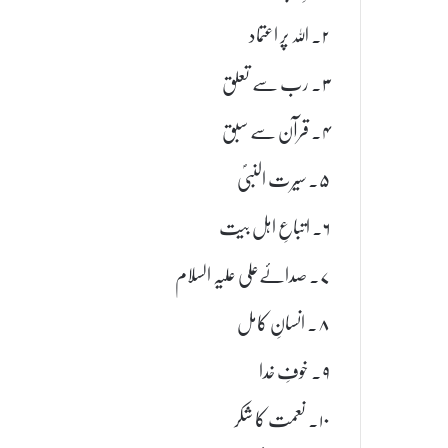
۲۔ اللہ پر اعتماد
۳۔ رب سے تعلق
۴۔ قرآن سے سبق
۵۔ سیرت النبیؐ
۶۔ اتباعِ اہل بیت
۷۔ صدائےعلی علیہ السلام
۸۔ انسانِ کامل
۹۔ خوفِ خدا
۱۰۔ نعمت کا شکر