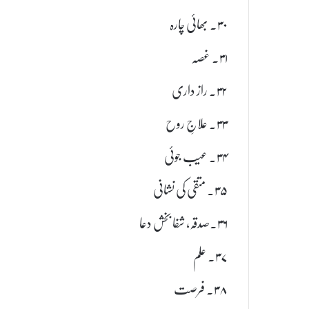
۳۰۔ بھائی چارہ
۳۱۔ غصہ
۳۲۔ راز داری
۳۳۔ علاجِ روح
۳۴۔ عیب جوئی
۳۵۔ متقی کی نشانی
۳۶۔صدقہ، شفا بخش دعا
۳۷۔ علم
۳۸۔ فرصت