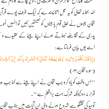
اللہ سبحانہ تعالی کو یہ عمل اتنا پسند ہے کہ ایک طرف پورے 
لقمان جیسوں نے اپنی قوم یا بیٹوں کو نصیحتیں کیں تو انہیں نمو
پدری کے تقاضے نبھاتے ہوئے اپنے بیٹے کے عقیدے و عمل
اسے یوں بیان فرما تا ہے:
وَإِذۡ قَالَ لُقۡمَٰنُ لِٱبۡنِهِۦ وَهُوَ يَعِظُهُۥ يَٰبُنَيَّ لَا تُشۡرِكۡ بِٱللَّهِۖ إِنَّ ٱلشِّر
(سورہ لقمان:۱۳)
’’اس وقت کو یاد کرو جب لقمان نے اپنے بیٹے سے کہا جب وہ ا
قرار نہ دو کیونکہ شرک بہت بڑاظلم ہے‘‘۔
توحید کی گفتگو سے شروع ہونے والی ان آیات میں جناب لقمان ک