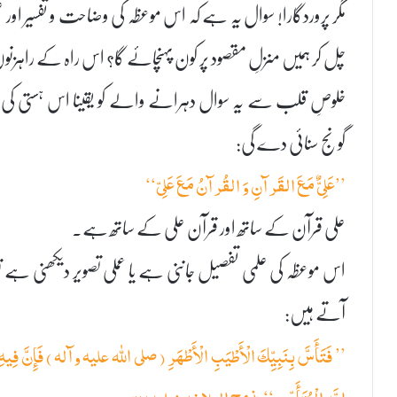
مگر پروردگارا! سوال یہ ہے کہ اس موعظہ کی وضاحت و تفسیر اور ع
چل کر ہمیں منزلِ مقصود پر کون پہنچائے گا؟ اس راہ کے راہزنو
خلوصِ قلب سے یہ سوال دہرانے والے کو یقینا اس ہستی کی ،
گونج سنائی دے گی:
’’عَلِیٌّ مَعَ القَرآنِ وَ القُرآنُ مَعَ عَلِیّ‘‘
علی قرآن کے ساتھ اور قرآن علی کے ساتھ ہے۔
اس موعظہ کی علمی تفصیل جاننی ہے یا عملی تصویر دیکھنی ہے تو 
آتے ہیں:
’’ فَتَأَسَّ بِنَبِيِّكَ الْأَطْيَبِ الْأَطْهَرِ ( صلى الله عليه وآله ) فَإِنَّ فِيهِ أُسْ