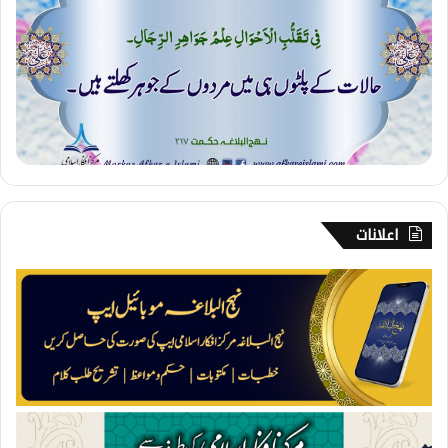
۔
م
ر
د
ا
ن
گ
ی
اعلانات