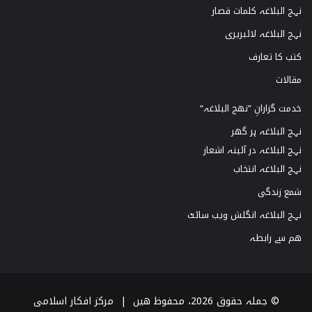
نہج البلاغہ کلمات قصار
نہج البلاغہ لائبریری
کتب کا تعارف
مقالات
خدمت گزارانِ ”نھج البلاغہ“
نہج البلاغہ ہر گھر
نہج البلاغہ در آئینہ اشعار
نہج البلاغہ انتخاب
شمع زندگی
نہج البلاغہ انگلش ویب سائٹ
ھم سے رابطہ
© جملہ حقوق 2026، محفوظ ھیں |
مرکز افکار اسلامی