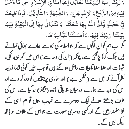
وَ لٰكِنَّاۤ اِنَّمَاۤ اَصْبَحْنَا نُقَاتِلُ اِخْوَانَنَا فِی الْاِسْلَامِ عَلٰی مَا دَخَلَ
فِیْهِ مِنَ الزَّیْغِ وَ الْاِعْوِجَاجِ، وَ الشُّبْهَةِ وَ التَّاْوِیْلِ، فَاِذَا طَمِعْنَا
فِیْ خَصْلَةٍ یَّلُمُّ اللهُ بِهَا شَعَثَنَا، وَ نَتَدَانٰی بِهَاۤ اِلَی الْبَقِیَّةِ فِیْمَا
بَیْنَنَا، رَغِبْنَا فِیْهَا، وَ اَمْسَكْنَا عَمَّا سِوَاهَا.
مگر اب ہم کو ان لوگوں سے کہ جو اسلام کی رُو سے ہمارے بھائی کہلاتے
ہیں جنگ کرنا پڑ گئی ہے، چونکہ ( ان کی وجہ سے) اس میں گمراہی، کجی،
شبہات اور غلط سلط تاویلات داخل ہو گئے ہیں تو جب ہمیں کوئی ایسا ذریعہ
نظر آئے کہ جس سے (ممکن ہے) اللہ ہماری پریشانیوں کو دور کر دے اور
اس کی وجہ سے ہمارے درمیان جو باقی ماندہ (لگاؤ) رہ گیا ہے، اس کی
طرف بڑھتے ہوئے ایک دوسرے سے قریب ہوں تو ہم اسی کے
خواہشمند رہیں گے اور کسی دوسری صورت سے جو اس کے خلاف ہو ہاتھ
روک لیں گے۔