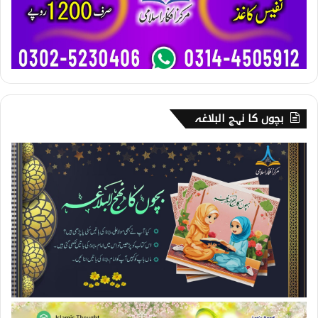
بچوں کا نہج البلاغہ