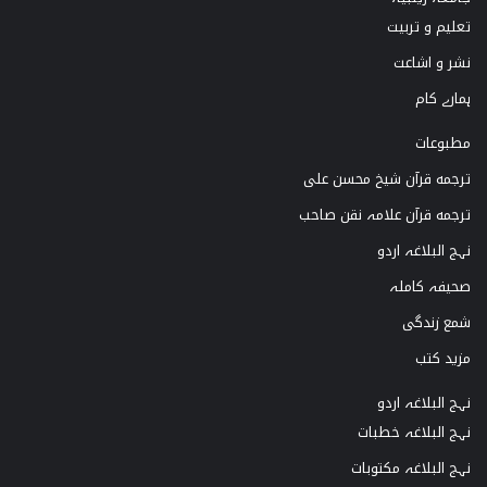
تعلیم و تربیت
r
e
o
نشر و اشاعت
a
k
ہمارے کام
m
مطبوعات
ترجمه قرآن شیخ محسن علی
ترجمه قرآن علامہ نقن صاحب
نہج البلاغہ اردو
صحیفہ کاملہ
شمع زندگی
مزید کتب
نہج البلاغہ اردو
نہج البلاغہ خطبات
نہج البلاغہ مکتوبات