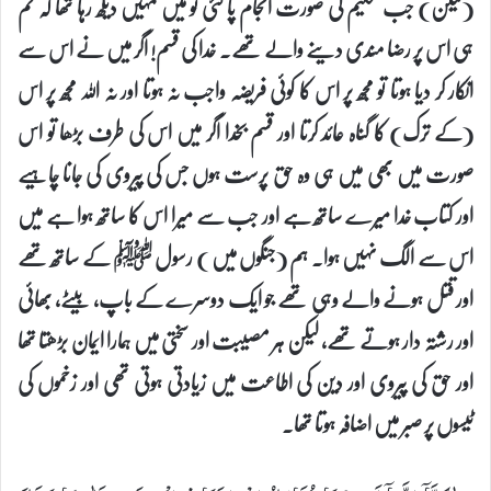
(لیکن) جب تحکیم کی صورت انجام پا گئی تو میں تمہیں دیکھ رہا تھا کہ تم
ہی اس پر رضا مندی دینے والے تھے۔ خدا کی قسم! اگر میں نے اس سے
انکار کر دیا ہوتا تو مجھ پر اس کا کوئی فریضہ واجب نہ ہوتا اور نہ اللہ مجھ پر اس
(کے ترک) کا گناہ عائد کرتا اور قسم بخدا اگر میں اس کی طرف بڑھا تو اس
صورت میں بھی میں ہی وہ حق پرست ہوں جس کی پیروی کی جانا چاہیے
اور کتاب خدا میرے ساتھ ہے اور جب سے میرا اس کا ساتھ ہوا ہے میں
اس سے الگ نہیں ہوا۔ ہم (جنگوں میں ) رسول ﷺ کے ساتھ تھے
اور قتل ہونے والے وہی تھے جو ایک دوسرے کے باپ، بیٹے، بھائی
اور رشتہ دار ہوتے تھے، لیکن ہر مصیبت اور سختی میں ہمارا ایمان بڑھتا تھا
اور حق کی پیروی اور دین کی اطاعت میں زیادتی ہوتی تھی اور زخموں کی
ٹیسوں پر صبر میں اضافہ ہوتا تھا۔