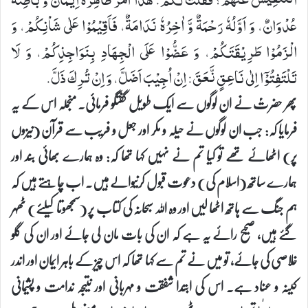
عُدْوَانٌ، وَ اَوَّلُهٗ رَحْمَةٌ وَّ اٰخِرُهٗ نَدَامَةٌ، فَاَقِیْمُوْا عَلٰی شَاْنِكُمْ، وَ
الْزَمُوْا طَرِیْقَتَكُمْ، وَ عَضُّوْا عَلَی الْجِهَادِ بِنَوَاجِذِكُمْ، وَ لَا
تَلْتَفِتُوْۤا اِلٰی نَاعِقٍ نَّعَقَ: اِنْ اُجِیْبَ اَضَلَّ، وَ اِنْ تُرِكَ ذَلَّ.
پھر حضرتؑ نے ان لوگوں سے ایک طویل گفتگو فرمائی۔ منجملہ اس کے یہ
فرمایا کہ: جب ان لوگوں نے حیلہ و مکر اور جعل و فریب سے قرآن (نیزوں
پر) اٹھائے تھے تو کیا تم نے نہیں کہا تھا کہ: وہ ہمارے بھائی بند اور
ہمارے ساتھ (اسلام کی) دعوت قبول کرنیوالے ہیں۔ اب چاہتے ہیں کہ
ہم جنگ سے ہاتھ اٹھا لیں اور وہ اللہ سبحانہ کی کتاب پر (سمجھوتا کیلئے) ٹھہر
گئے ہیں، صحیح رائے یہ ہے کہ ان کی بات مان لی جائے اور ان کی گلو
خلاصی کی جائے، تو میں نے تم سے کہا تھا کہ اس چیز کے باہر ایمان اور اندر
کینہ و عناد ہے۔ اس کی ابتدا شفقت و مہربانی اور نتیجہ ندامت و پشیمانی