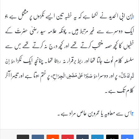
۱؂
ابن ابی الحدید نے لکھا ہے کہ یہ خطبہ تین ایسے ٹکڑوں پر مشتمل ہے جو
ایک دوسرے سے غیر مرتبط ہیں۔ چونکہ علامہ سیّد رضیؒ حضرتؑ کے
خطبوں کا کچھ حصہ منتخب کرتے تھے اور کچھ درج نہ کرتے تھے جس سے
سلسلہ کلام ٹوٹ جاتا تھا اور ربط برقرار نہ رہتا تھا۔ چنانچہ ایک ٹکڑا
«وَ اِنْ
پر اور دوسرا
پر ختم ہوتا ہے اور تیسرا آخر
تُرِكَ ذَلَّ»
«وَ صَبْرًا عَلٰی مَضَضِ الْجِرَاحِ»
کلام تک ہے۔
۲؂
اس سے معاویہ یا عمرو بن عاص مراد ہے۔
Share via Email
VKontakte
Reddit
Pinterest
Tumblr
LinkedIn