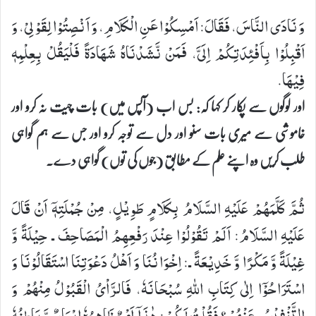
وَ نَادَی النَّاسَ، فَقَالَ: اَمْسِكُوْا عَنِ الْكَلَامِ، وَ اَنْصِتُوْا لِقَوْلِیْ، وَ
اَقْبِلُوْا بِاَفْئِدَتِكُمْ اِلَیَّ، فَمَنْ نَّشَدْنَاهُ شَهَادَةً فَلْیَقُلْ بِعِلْمِهٖ
فِیْهَا.
اور لوگوں سے پکار کر کہا کہ: بس اب (آپس میں) بات چیت نہ کرو اور
خاموشی سے میری بات سنو اور دل سے توجہ کرو اور جس سے ہم گواہی
طلب کریں وہ اپنے علم کے مطابق (جوں کی توں) گواہی دے۔
ثُمَّ كَلَّمَهُمْ عَلَیْهِ السَّلَامُ بِكَلَامٍ طَوِیْلٍ، مِنْ جُمْلَتِهٖۤ اَنْ قَالَ
عَلَیْهِ السَّلَامُ: اَلَمْ تَقُوْلُوْا عِنْدَ رَفْعِهِمُ الْمَصَاحِفَ ـ حِیْلَةً وَّ
غِیْلَةً وَّ مَكْرًا وَّ خَدِیْعَةً ـ: اِخْوَانُنَا وَ اَهْلُ دَعْوَتِنَا اسْتَقَالُوْنَا وَ
اسْتَرَاحُوْۤا اِلٰی كِتَابِ اللهِ سُبْحَانَهٗ، فَالرَّاْیُ الْقَبُوْلُ مِنْهُمْ وَ
التَّنْفِیْسُ عَنْهُمْ؟ فَقُلْتُ لَكُمْ: هٰذَاۤ اَمْرٌ ظَاهِرُهٗ اِیْمَانٌ وَّ بَاطِنُهٗ