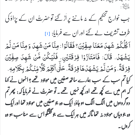
ؑ:
جب خوارج تحکیم کے نہ ماننے پر اَڑ گئے تو حضرتؑ ان کے پڑاؤ کی
طرف تشریف لے گئے اور ان سے فرمایا:
[۱]
اَ كُلُّكُمْ شَهِدَ مَعَنَا صِفِّیْنَ؟ فَقَالُوْا: مِنَّا مَنْ شَهِدَ وَ مِنَّا مَنْ لَّمْ
یَشْهَدْ. قَالَ: فَامْتَازُوْا فِرْقَتَیْنِ، فَلْیَكُنْ مَّنْ شَهِدَ صِفِّیْنَ
فِرْقَةً، وَ مَنْ لَّمْ یَشْهَدْهَا فِرْقَةً، حَتّٰۤی اُكَلِّمَ كُلًّا مِّنْكُمْ بِكَلَامِهٖ.
کیا تم سب کے سب ہمارے ساتھ صفین میں موجود تھے؟ انہوں نے کہا
کہ ہم میں سے کچھ تھے اور کچھ نہیں تھے۔ تو حضرتؑ نے فرمایا کہ: پھر تم
دو گروہوں میں الگ الگ ہو جاؤ: ایک وہ جو صفین میں موجود تھا اور ایک
وہ جو وہاں موجود نہ تھا تاکہ میں ہر ایک سے جو گفتگو اس سے مناسب ہو وہ
کروں۔