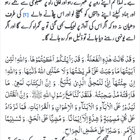
ہے۔ لہٰذا تم اپنے رویہ پر ٹھہرے رہو اور اپنی راہ پر مضبوطی سے جمے رہو
اور جہاد کیلئے اپنے دانتوں کو بھینچ لو اور اس چلّانے والے
کی طرف
[۲]
دھیان نہ دو کہ اگر اس کی آواز پر لبیک کہی گئی تو یہ گمراہ کرے گا اور اگر
اسے یونہی رہنے دیا جائے تو ذلیل ہو کر رہ جائے گا۔
وَ قَدْ كَانَتْ هٰذِهِ الْفَعْلَةُ، وَ قَدْ رَاَیْتُكُمْ اَعْطَیْتُمُوْهَا، وَاللهِ! لَئِنْ
اَبَیْتُهَا مَا وَجَبَتْ عَلَیَّ فَرِیْضَتُهَا وَ لَا حَمَّلَنِی اللهُ ذَنْۢبَهَا، وَ وَاللهِ!
اِنْ جِئْتُهَاۤ اِنِّیْ لَلْمُحِقُّ الَّذِیْ یُتَّبَعُ، وَ اِنَّ الْكِتَابَ لَمَعِیْ، مَا
فَارَقْتُهٗ مُذْ صَحِبْتُهٗ. فَلَقَدْ كُنَّا مَعَ رَسُوْلِ اللهِ ﷺ، وَ اِنَّ الْقَتْلَ
لَیَدُوْرُ عَلَی الْاٰبَآءِ وَ الْاَبْنَآءِ وَ الْاِخْوَانِ وَ الْقَرَابَاتِ، فَمَا نَزْدَادُ
عَلٰی كُلِّ مُصِیْبَةٍ وَّ شِدَّةٍ اِلَّاۤ اِیْمَانًا، وَ مُضِیًّا عَلَی الْحَقِّ، وَ تَسْلِیْمًا
لِّلْاَمْرِ، وَ صَبْرًا عَلٰی مَضَضِ الْجِرَاحِ.