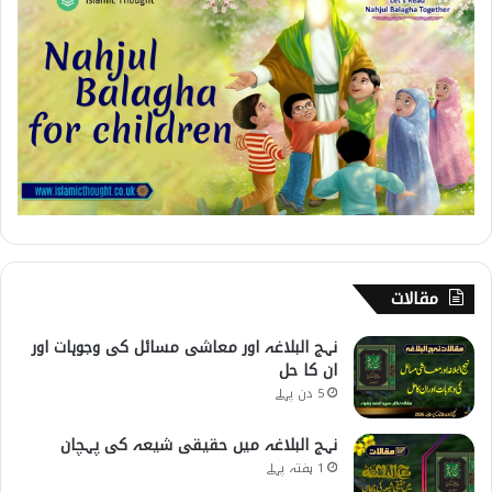
مقالات
نہج البلاغہ اور معاشی مسائل کی وجوہات اور
ان کا حل
5 دن پہلے
نہج البلاغہ میں حقیقی شیعہ کی پہچان
1 ہفتہ پہلے