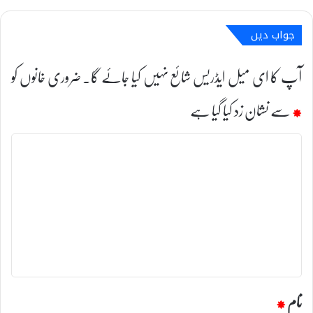
جواب دیں
آپ کا ای میل ایڈریس شائع نہیں کیا جائے گا۔
ضروری خانوں کو
*
سے نشان زد کیا گیا ہے
ت
ب
ص
ر
ہ
*
نام
*