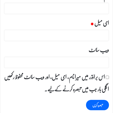
ای میل
*
ویب‌ سائٹ
اس براؤزر میں میرا نام، ای میل، اور ویب سائٹ محفوظ رکھیں
اگلی بار جب میں تبصرہ کرنے کےلیے۔