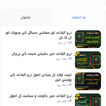
نیا اضافہ
مقبول
نہج البلاغہ اور معاشی مسائل کی وجوہات اور
ان کا حل
5 دن پہلے
نہج البلاغہ میں حقیقی شیعہ کی پہچان
1 ہفتہ پہلے
تربیت اولاد کے بنیادی اصول نہج البلاغہ کی
روشنی میں
2 ہفتے پہلے
نہج البلاغہ میں حکومت و سیاست کے اصول
2 ہفتے پہلے