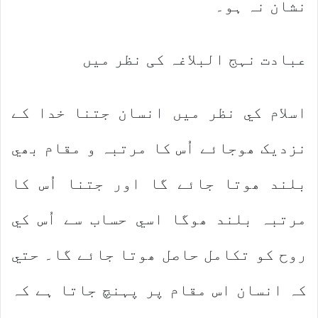
نشان نہ ہو۔
عبادت نہج البلاغہ کی نظر میں
اسلام کي نظر ميں انسان جتنا خدا کے
نزديک ھوجائے اُس کا مرتبہ و مقام بھي
بلند ھوتا جائے گا اور جتنا اُس کا
مرتبہ بلند ھوگا اسي حساب سے اُس کي
روح کو تکامل حاصل ھوتا جائے گا۔ حتي
کہ انسان اس مقام پر پہنچ جاتا ہے کہ