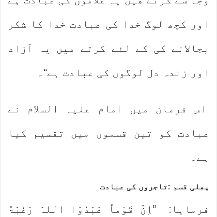
اور کچھ لوگ خدا کی عبادت خدا کا شکر
بجالانے کی کے لئے کرتے ھیں یہ آزاد
اور زندہ دل لوگوں کی عبادت ہے“۔
اس فرمان میں امام علیہ السلام نے
عبادت کو تین قسموں میں تقسیم کیا
ہے۔
پھلی قسم :تاجروں کی عبادت
فرمایا: ”اِنَّ قَوْماً عَبَدُوْا اللہَ رَغْبَۃً