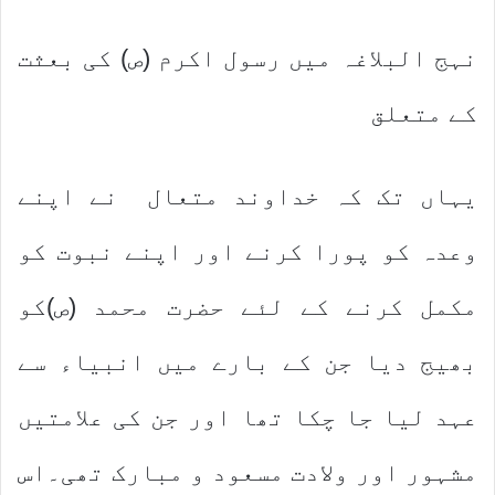
نہج البلاغہ میں رسول اکرم (ص) کی بعثت
کے متعلق
یہاں تک کہ خداوند متعال نے اپنے
وعدہ کو پورا کرنے اور اپنے نبوت کو
مکمل کرنے کے لئے حضرت محمد (ص)کو
بھیج دیا جن کے بارے میں انبیاء سے
عہد لیا جا چکا تھا اور جن کی علامتیں
مشہور اور ولادت مسعود و مبارک تھی۔اس