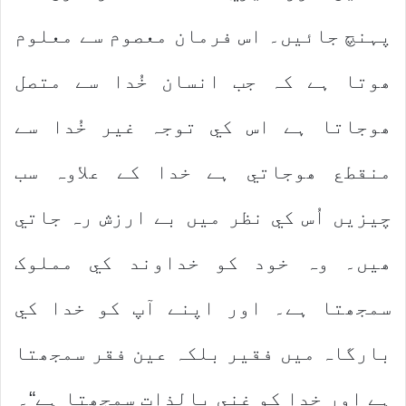
پہنچ جائيں۔ اس فرمان معصوم سے معلوم
ھوتا ہے کہ جب انسان خُدا سے متصل
ھوجاتا ہے اس کي توجہ غير خُدا سے
منقطع ھوجاتي ہے خدا کے علاوہ سب
چيزيں اُس کي نظر ميں بے ارزش رہ جاتي
ھيں۔ وہ خود کو خداوند کي مملوک
سمجھتا ہے۔ اور اپنے آپ کو خدا کي
بارگاہ ميں فقير بلکہ عين فقر سمجھتا
ہے اور خدا کو غني بالذات سمجھتا ہے“۔