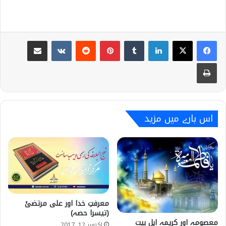
Share via Email
VKontakte
Reddit
Pinterest
Tumblr
LinkedIn
Print
اس بارے میں مزید
معرفتِ خدا اور علی مرتضیٰؑ
(تیسرا حصہ)
معصومہ اور کریمہ اہل بیت
اکتوبر 12, 2017