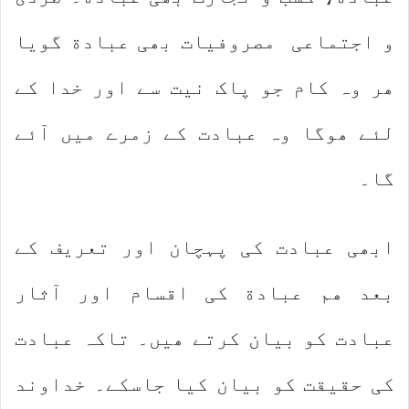
و اجتماعی مصروفیات بھی عبادة گویا
ھر وہ کام جو پاک نیت سے اور خدا کے
لئے ھوگا وہ عبادت کے زمرے میں آئے
گا۔
ابھی عبادت کی پہچان اور تعریف کے
بعد ھم عبادة کی اقسام اور آثار
عبادت کو بیان کرتے ھیں۔ تاکہ عبادت
کی حقیقت کو بیان کیا جاسکے۔ خداوند