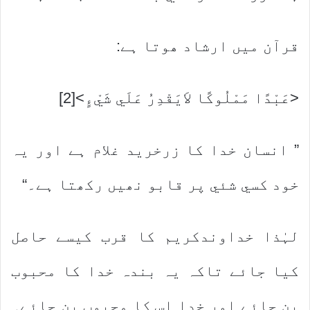
قرآن ميں ارشاد ھوتا ہے:
<عَبْدًا مَمْلُوکًا لاَيَقْدِرُ عَلَي شَيْءٍ>[2]
” انسان خدا کا زرخريد غلام ہے اور يہ
خود کسي شئي پر قابو نھيں رکھتا ہے۔“
لہٰذا خداوندکريم کا قرب کيسے حاصل
کيا جائے تاکہ يہ بندہ خدا کا محبوب
بن جائے اور خدا اس کا محبوب بن جائے۔