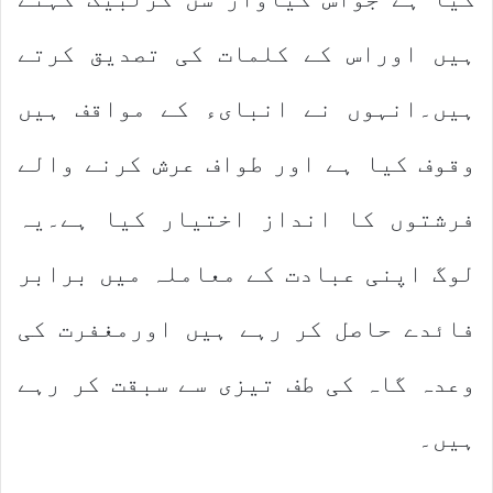
ہیں اوراس کے کلمات کی تصدیق کرتے
ہیں۔انہوں نے انبایء کے مواقف ہیں
وقوف کیا ہے اور طواف عرش کرنے والے
فرشتوں کا انداز اختیار کیا ہے۔یہ
لوگ اپنی عبادت کے معاملہ میں برابر
فائدے حاصل کر رہے ہیں اورمغفرت کی
وعدہ گاہ کی طف تیزی سے سبقت کر رہے
ہیں۔