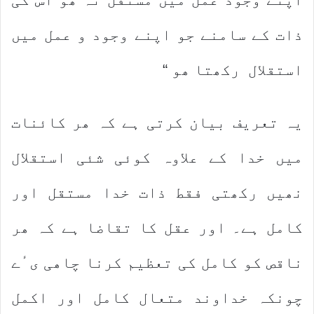
ذات کے سامنے جو اپنے وجود و عمل میں
استقلال رکھتا ھو “
یہ تعریف بیان کرتی ہے کہ ھر کائنات
میں خدا کے علاوہ کوئی شئی استقلال
نھیں رکھتی فقط ذات خدا مستقل اور
کامل ہے۔ اور عقل کا تقاضا ہے کہ ھر
ناقص کو کامل کی تعظیم کرنا چاھی یٴے
چونکہ خداوند متعال کامل اور اکمل