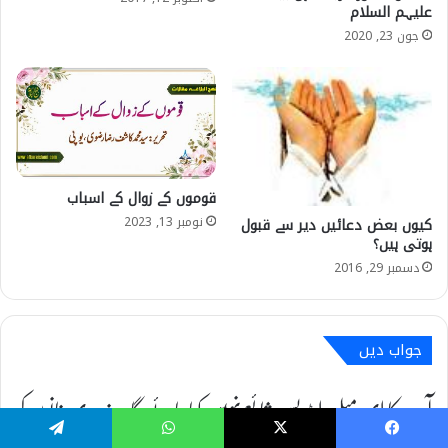
علیہم السلام
جون 23, 2020
قوموں کے زوال کے اسباب
نومبر 13, 2023
کیوں بعض دعائیں دیر سے قبول
ہوتی ہیں؟
دسمبر 29, 2016
جواب دیں
آپ کا ای میل ایڈریس شائع نہیں کیا جائے گا۔
ضروری خانوں کو
Telegram
WhatsApp
X
Facebook