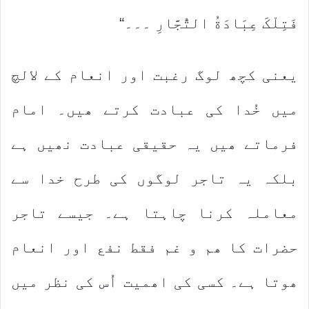
فَتِلْکَ عِبَادَةُ التُّجَّارِ ۔۔۔“
یعنی کچھ لوگ رغبت اور انعام کے لالچ
میں خُدا کی عبادت کرتے ھیں۔ امام
فرماتے ھیں یہ حقیقی عبادت نھیں ہے
بلکہ یہ تاجر لوگوں کی طرح خدا سے
معاملہ کرنا چاہتا ہے۔ جیسے تاجر
حضرات کا ھم و غم فقط نفع اور انعام
ھوتا ہے۔ کسی کی اھمیت اُس کی نظر میں