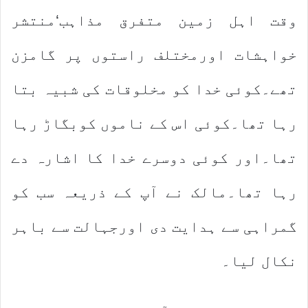
وقت اہل زمین متفرق مذاہب‘منتشر
خواہشات اورمختلف راستوں پر گامزن
تھے۔کوئی خدا کو مخلوقات کی شبیہ بتا
رہا تھا۔کوئی اس کے ناموں کوبگاڑ رہا
تھا۔اور کوئی دوسرے خدا کا اشارہ دے
رہا تھا۔مالک نے آپ کے ذریعہ سب کو
گمراہی سے ہدایت دی اورجہالت سے باہر
نکال لیا۔