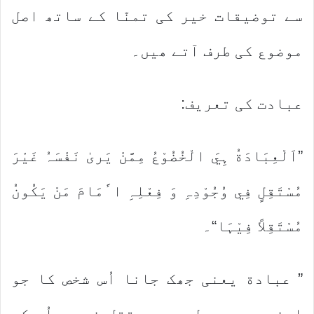
سے توضیقات خیر کی تمنّا کے ساتھ اصل
موضوع کی طرف آتے ھیں۔
عبادت کی تعریف:
”اَلْعِبَادَةُ ہِيَ الْخُضُوْعُ مِمَّنْ یَریٰ نَفْسَہُ غَیْرَ
مُسْتَقِلٍ فِي وُجُوْدِہِ وَ فِعْلِہِ اٴَمَامَ مَنْ یَکُونُ
مُسْتَقِلاً فِیْہَا“۔
” عبادة یعنی جھک جانا اُس شخص کا جو
اپنے وجود عمل میں مستقل نہ ھو اُس کی