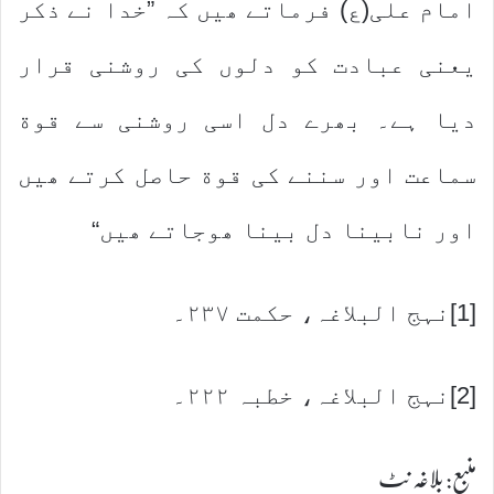
امام علی(ع) فرماتے ھیں کہ ”خدا نے ذکر
یعنی عبادت کو دلوں کی روشنی قرار
دیا ہے۔ بھرے دل اسی روشنی سے قوة
سماعت اور سننے کی قوة حاصل کرتے ھیں
اور نابینا دل بینا ھوجاتے ھیں“
[1]نہج البلاغہ، حکمت ۲۳۷۔
[2]نہج البلاغہ، خطبہ ۲۲۲۔
منبع: بلاغہ نٹ