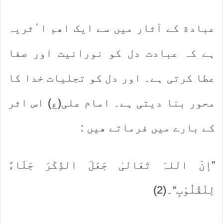
عبادة کے آثار میں سے ایک اھم اٴثریہ
ہے کہ عبادت دل کو نورانیت اور صفا
عطا کرتی ہے۔ اور دل کو تجلیات خدا کا
محور بنا دیتی ہے۔ امام علی(ع) اس اثر
کے بارے میں فرماتے ھیں :
”إنَ اللہَ تَعَالیٰ جَعَلَ الذِّکْرَ جَلَاءً
لِلْقُلُوْبِ“۔(2)