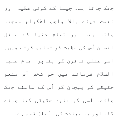
جھک جاتا ہے۔ جیسا کے کوئی عطیہ اور
نعمت دینے والا واجب الاکرام سمجھا
جاتا ہے۔ اور تمام دنیا کے عاقل
انسان اُس کی عظمت کو تسلیم کرتے ھیں۔
اسی عقلی قانون کی بناپر امام علیہ
السلام فرماتے ھیں جو شخص اُس منعم
حقیقی کو پہچان کر اُس کے سامنے جھک
جائے۔ اسی کو عابد حقیقی کھا جائے
گا۔ اور یہ عبادت کی اٴعلیٰ قسم ہے۔