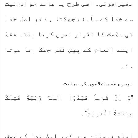
نھیں ھوتی۔ اسی طرح یہ عابد جو اس نیت
سے خدا کے سامنے جھکتا ہے در اصل خدا
کی عظمت کا اقرار نھیں کرتا بلکہ فقط
اپنے انعام کے پیش نظر جھک رھا ھوتا
ہے۔
دوسری قسم :غلاموں کی عبادت
”وَ اِنَّ قَوْماً عَبَدُوْا اللہَ رَہْبَۃً فَتِلْکَ
عِبَادَةُ الْعَبِیْدِ“۔
امام فرماتے ھیں کچھ لوگ خدا کے خوف