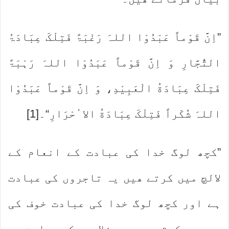
”اِنَّ قَوْماً عَبَدُوْا اللہَ رَغْبَۃً فَتِلْکَ عِبَادَۃُ
التُّجَّارِ وَ اِنَّ قَوْماً عَبَدُوْا اللہَ رَہْبَۃً
فَتِلْکَ عِبَادَةُ الْعَبِیْدِ، وَ اِنَّ قَوْماً عَبَدُوْا
اللہَ شُکْراً فَتِلْکَ عِبَادَةُ الاٴحْرَارِ“۔[1]
”کچھ لوگ خدا کی عبادت کے انعام کے
لالچ میں کرتے ھیں یہ تاجروں کی عبادت
ہے اور کچھ لوگ خدا کی عبادت خوف کی
وجہ سے کرتے ھیں یہ غلاموں کی عبادت ہے