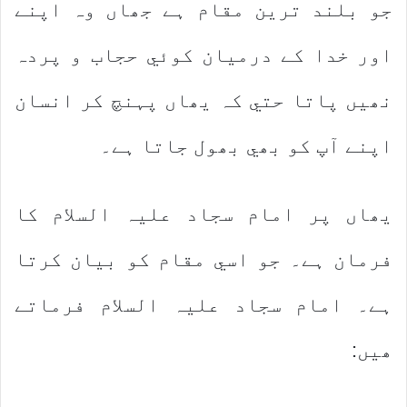
جو بلند ترين مقام ہے جھاں وہ اپنے
اور خدا کے درميان کوئي حجاب و پردہ
نھيں پاتا حتي کہ يھاں پہنچ کر انسان
اپنے آپ کو بھي بھول جاتا ہے۔
يھاں پر امام سجاد عليہ السلام کا
فرمان ہے۔ جو اسي مقام کو بيان کرتا
ہے۔ امام سجاد عليہ السلام فرماتے
ھيں: