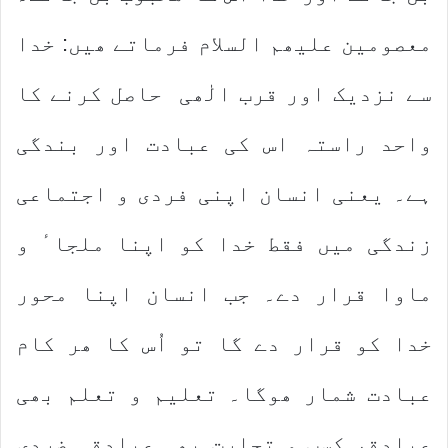
معصومین علیھم السلام فرماتے ھیں: خدا
سے نزدیک اور قرب الٰھی حاصل کرنے کا
واحد راستہ اس کی عبادت اور بندگی
ہے۔ یعنی انسان اپنی فردی و اجتماعی
زندگی میں فقط خدا کو اپنا ملجاٴ و
ماوا قرار دے۔ جب انسان اپنا محور
خدا کو قرار دے گا تو اُس کا ھر کام
عبادت شمار ھوگا۔ تعلیم و تعلم بھی
عبادة، کسب و تجارت بھی عبادة۔ ضردی