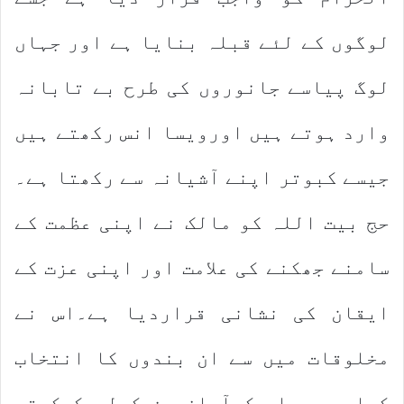
لوگوں کے لئے قبلہ بنایا ہے اور جہاں
لوگ پیاسے جانوروں کی طرح بے تابانہ
وارد ہوتے ہیں اورویسا انس رکھتے ہیں
جیسے کبوتر اپنے آشیانہ سے رکھتا ہے۔
حج بیت اللہ کو مالک نے اپنی عظمت کے
سامنے جھکنے کی علامت اور اپنی عزت کے
ایقان کی نشانی قراردیا ہے۔اس نے
مخلوقات میں سے ان بندوں کا انتخاب
کیا ہے جواس کیآواز سن کرلبیک کہتے