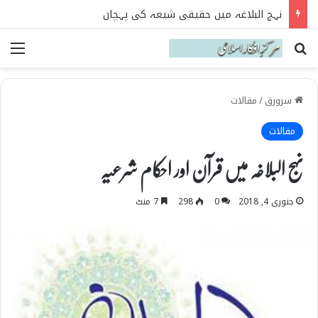
نہج البلاغہ میں حقیقی شیعہ کی پہچان
Search for
می
سرورق
/
مقالات
مقالات
نہج البلاغہ میں قرآن اور احکام شرعیہ
جنوری 4, 2018
0
298
7 منٹ