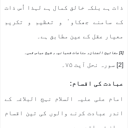
ذات ہے بلکہ خالق کمال ہے لہذا اُس ذات
کے سامنے جھکاوٴ و تعظیم و تکریم
معیار عقل کے عین مطابق ہے۔
[1]
مفاتیح الجنان، مناجات شعبانیہ، شیخ عباس قمی۔
[2] سورہ نحل آیت ۷۵۔
عبادت کی اقسام:
امام علی علیہ السلام نہج البلاغہ کے
اندر عبادت کرنے والوں کی تین اقسام
بیان فرماتے ھیں۔