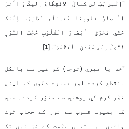
”إلٰہي ہَبْ لي کمالُ الانْقِطَاعُ إليکَ وَ اٴَنرْ
اٴبصارُ قلوبِنَا بُعينآء نَظَرَہَا إلَيْکَ
حَتّٰي تَخْرَقُ اٴَبْصَارَ الْقُلُوْبِ حُجُبَ النُّوْرِ
فَتَصِلَ إليٰ مَعْدَنِ الْعَظْمَةِ“۔[1]
”خدايا ميري (توجہ) کو غير سے بالکل
منقطع کردے اور ھمارے دلوں کو اپني
نظر کرم کي روشني سے منوّر کردے۔ حتي
کہ بصيرت قلوب سے نور کے حجاب ٹوٹ
جائيں اور تيري عظمت کے خزانوں تک