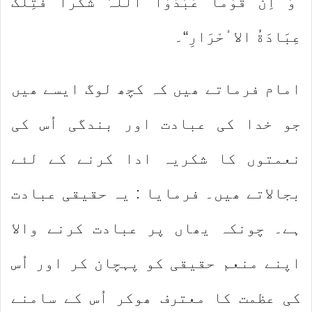
”وَ اِنَّ قَوْماً عَبَدُوْا اللہَ شُکْراً فَتِلْکَ
عِبَادَةُ الاٴحْرَارِ“۔
امام فرماتے ھیں کہ کچھ لوگ ایسے ھیں
جو خدا کی عبادت اور بندگی اُس کی
نعمتوں کا شکریہ ادا کرنے کے لئے
بجالاتے ھیں۔ فرمایا : یہ حقیقی عبادت
ہے۔ چونکہ یھاں پر عبادت کرنے والا
اپنے منعم حقیقی کو پہچان کر اور اُس
کی عظمت کا معترف ھوکر اُس کے سامنے