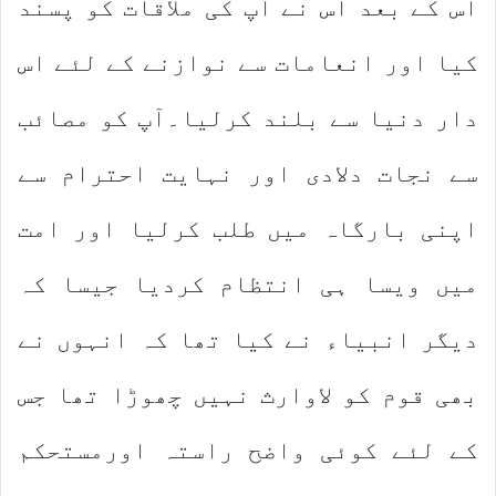
اس کے بعد اس نے آپ کی ملاقات کو پسند
کیا اور انعامات سے نوازنے کے لئے اس
دار دنیا سے بلند کرلیا۔آپ کو مصائب
سے نجات دلادی اور نہایت احترام سے
اپنی بارگاہ میں طلب کرلیا اور امت
میں ویسا ہی انتظام کردیا جیسا کہ
دیگر انبیاء نے کیا تھا کہ انہوں نے
بھی قوم کو لاوارث نہیں چھوڑا تھا جس
کے لئے کوئی واضح راستہ اورمستحکم