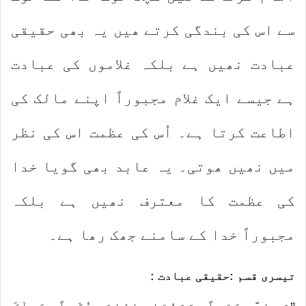
سے اس کی بندگی کرتے ھیں یہ بھی حقیقی
عبادت نھیں ہے بلکہ غلاموں کی عبادت
ہے جیسے ایک غلام مجبوراً اپنے مالک کی
اطاعت کرتا ہے۔ اُس کی عظمت اس کی نظر
میں نھیں ھوتی۔ یہ عابد بھی گویا خدا
کی عظمت کا معترف نھیں ہے بلکہ
مجبوراً خدا کے سامنے جھک رھا ہے۔
تیسری قسم :حقیقی عبادت :