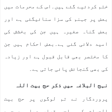
ختم کردئیے گئے ہیں۔اس کے محرمات میں
بعض پر جہنم کی سزا سنائیگئی ہے اور
بعض گناہ صغیرہ ہیں جن کی بخشش کی
امید دلائی گئی ہے۔بعض احکام ہیں جن
کا مختصر بھی قابل قبول ہے اور زیادہ
کی بھی گنجائش پائی جاتی ہے۔
نہج البلاغہ میں ذکر حج بیت اللہ
پروردگار نے تم لوگوں پر حج بیت
الحرام کو واجب قرار دیا ہے جسے