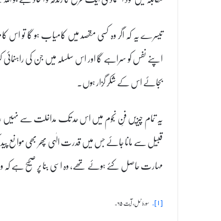
تیسرے یہ کہ اگر وہ کسی مقصد میں کامیاب ہو گا تو اس کام
اپنے نفس کو سراہے گا اور اس سلسلہ میں جن کی راہنمائی
بجائے اس کے شکر گزار ہوں۔
یہ تمام چیزیں فنِ نجوم میں اس حد تک مداخلت سے نہیں روک
قبیل سے مانا جائے جس میں قدرت الٰہی پھر بھی موانع پیدا ک
مہارت حاصل کئے ہوئے تھے، وہ اسی بنا پر صحیح ہے کہ وہ 
سورۂ نمل، آیت ۶۵۔
[۱]۔