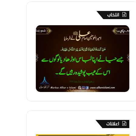
انتخاب
2
8
6
۔
ح
ی
ا
ک
ا
پ
ر
د
ہ
اعلانات