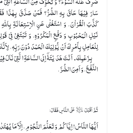
صُرِفَ عَنْهُ السُّوْٓءُ؟ وَ تُخَوِّفُ مِنَ السَّاعَةِ الَّتِیْ م
سَارَ فِیْهَا حَاقَ بِهِ الضُّرُّ؟ فَمَنْ صَدَّقَ بِهٰذَا فَقَ
كَذَّبَ الْقُرْاٰنَ، وَ اسْتَغْنٰی عَنِ الْاِسْتِعَانَةِ بِاللهِ ف
نَیْلِ الْمَحْبُوْبِ وَ دَفْعِ الْمَكْرُوْهِ، وَ تَبْتَغِیْ فِیْ قَوْل
لِلْعَامِلِ بِاَمْرِكَ اَنْ یُّوْلِیَكَ الْحَمْدَ دُوْنَ رَبِّهٖ، لِاَنَّك
بِزَعْمِكَ ـ اَنْتَ هَدَیْتَهٗۤ اِلَی السَّاعَةِ الَّتِیْ نَالَ فِیْ
النَّفْعَ، وَ اَمِنَ الضُّرَّ.
ثُمَّ اَقْبَلَ ؑ عَلَی النَّاسِ فَقَالَ:
اَیُّهَا النَّاسُ! اِیَّاكُمْ وَ تَعَلُّمَ النُّجُوْمِ، اِلَّاَ مَا یُهْتَ