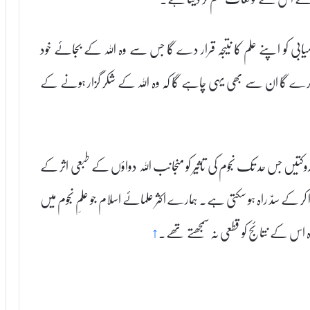
یابی کو اپنے علم کا نتیجہ قرار دے گا جس سے وہ اللہ کے بجائے خود
 کرے گا ان سے بھی یہی چاہے گا کہ وہ اللہ کے شکر گزار ہونے کے
تیں جس حد تک نجوم کی تاثیر کو منجانب اللہ دواؤں کے طبعی اثر کے
ر کے سدّ راہ ہو سکتی ہے۔ ہمارے اکثر علمائے اسلام جو علمِ نجوم میں
اس کے نتائج کو قطعی نہ سمجھتے تھے۔
↑