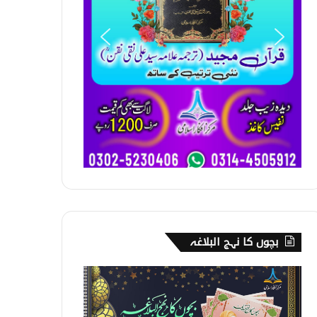
بچوں کا نہج البلاغہ