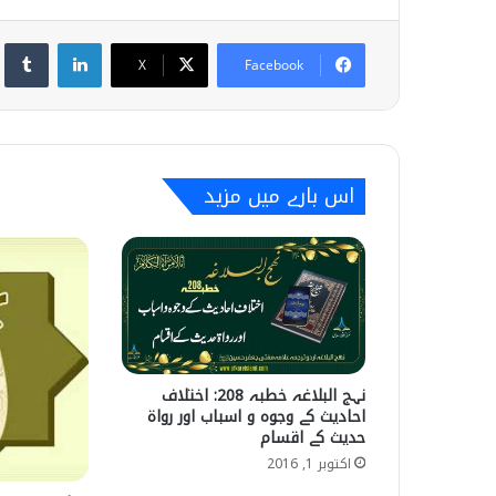
umblr
LinkedIn
X
Facebook
اس بارے میں مزید
نہج البلاغہ خطبہ 208: اختلاف
احادیث کے وجوہ و اسباب اور رواة
حدیث کے اقسام
اکتوبر 1, 2016