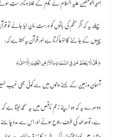
امیر المومنین علیہ السلام نے نجوم کے غلط و نادرست ہون
پہلے یہ کہ اگر منجم کی باتوں کو درست مان لیا جائے تو قرآن
چیزوں کے جاننے کا ادّعا کرتا ہے اور قرآن یہ کہتا ہے کہ:
﴿ قُلْ لَّا يَعْلَمُ مَنْ فِى السَّمٰوٰتِ وَالْاَرْضِ الْغَيْبَ اِلَّا اللّٰ﴾
آسمان و زمین کے بسنے والوں میں سے کوئی بھی غیب نہیں
دوسرے یہ کہ وہ اپنے زعم ناقص میں یہ سمجھ لیتا ہے کہ 
ہے، تو وہ اللہ کی طرف رجوع ہونے اور اس سے مدد چاہنے می
مقابلہ میں خود اعتمادی ایک طرح کا زندقہ و الحاد ہے جو ا