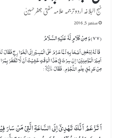
نہج البلاغہ اردو ترجمہ علامہ مفتی جعفر حسینؒ
ستمبر 5, 2016
(٧٧) وَ مِنْ كَلَامٍ لَّهٗ عَلَیْهِ السَّلَامُ
قَالَهٗ لِبَعْضِ اَصْحَابِهٖ لَمَّا عَزَمَ عَلَى الْمَسِيْرِ اِلَى الْخَوَارِجِ فَقَالَ لَهٗ 
اَمِيْرَ الْمُؤْمِنِيْنَ! اِنْ سِرْتَ فِیْ هٰذَا الْوَقْتِ خَشِيْتُ اَنْ لَّا تَظْفَرَ بِمُرَا
مِنْ طَرِيْقِ عِلْمِ النُّجُوْمِ، فَقَالَ ؑ:
اَ تَزْعَمُ اَنَّكَ تَهْدِیْۤ اِلَی السَّاعَةِ الَّتِیْ مَنْ سَارَ فِیْ