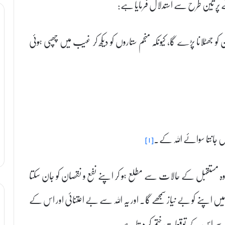
ے پر تین طرح سے استدلال فرمایا ہے:
 کو جھٹلانا پڑے گا، کیونکہ منجم ستاروں کو دیکھ کر غیب میں چھپی ہوئی
 جانتا سوائے اللہ کے۔
[۱]
وہ مستقبل کے حالات سے مطلع ہو کر اپنے نفع و نقصان کو جان سکتا
ں اپنے کو بے نیاز سمجھے گا۔ اور یہ اللہ سے بے اعتنائی اور اس کے
للہ سے اس کے توقعات ختم کر دیتا ہے۔