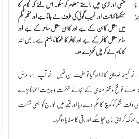
خشکی اور تری میں راستے معلوم کر سکو۔ اس لئے کہ نجوم کا
 وَ
سیکھنا کہانت اور غیب گوئی کی طرف لے جاتا ہے اور منجم حکم
ِرُ
میں مثل کاہن کے ہے اور کاہن مثل ساحر کے ہے اور
ساحر مثل کافر کے ہے اور کافر کا ٹھکانا جہنم ہے۔ بس اللہ
کا نام لے کر چل کھڑے ہو۔
بانے کیلئے نہروان کا ارادہ کیا تو عفیف ابن قیس نے آپؑ سے عرض
ہ ہوئے تو فتح و ظفر مندی کے بجائے شکست و ہزیمت اٹھانا پڑے
اسی وقت لشکر کو کوچ کا حکم دے دیا اور نتیجہ میں خوارج کو ایسی شکست
اگ کر اپنی جان بچا سکے اور باقی کا صفایا ہو گیا۔