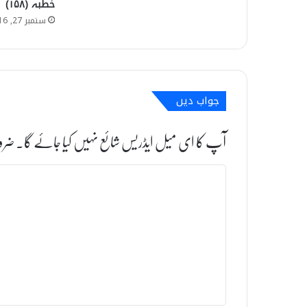
خطبہ (۱۵۸)
ستمبر 27, 2016
جواب دیں
آپ کا ای میل ایڈریس شائع نہیں کیا جائے گا۔
ضرو
ت
ب
ص
ر
ہ
*