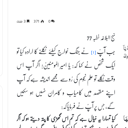
0
371
3 منٹ
نہج البلاغہ خطبہ 77
يَاۤ
جب آپؑ
نے جنگ خوارج کیلئے نکلنے کا ارادہ کیا تو
[۱]
دِكَ
ایک شخص نے کہا کہ: یا امیر المومنینؑ! اگر آپ اس
وقت نکلے تو علم نجوم کی رُو سے مجھے اندیشہ ہے کہ آپ
اپنے مقصد میں کامیاب و کامران نہیں ہو سکیں
گے، جس پر آپؑ نے فرمایا کہ:
کیا تمہارا یہ خیال ہے کہ تم اس گھڑی کا پتہ دیتے ہو کہ اگر
هَا