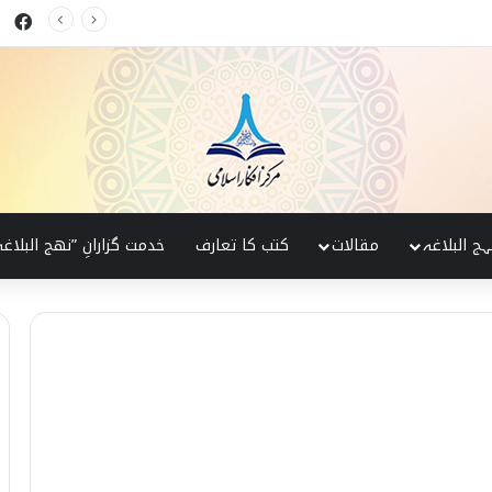
ok
 البلاغہ کی روشنی میں
ہج البلاغہ
مقالات
کتب کا تعارف
خدمت گزارانِ ”نھج البلاغہ