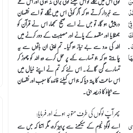
کوئی اس میں نکلے تو اس کیلئے کوئی بُرائی نہ ہو گی اور اس لمحے
َنْ
سے خبردار کرتے ہو کہ اگر کوئی اس میں نکلے تو اسے نقصان
دْ
درپیش ہو گا، تو جس نے اسے صحیح سمجھا، اس نے قرآن کو
ِیْ
جھٹلایا اور مقصد کے پانے اور مصیبت کے دور کرنے میں
ِكَ
اللہ کی مدد سے بے نیاز ہو گیا۔ تم اپنی ان باتوں سے یہ
َ ـ
چاہتے ہو کہ جو تمہارے کہے پر عمل کرے وہ اللہ کو چھوڑ کر
هَا
تمہارے گُن گائے۔ اس لئے کہ تم نے اپنے خیال میں
اس ساعت کا پتہ دیا کہ جو اس کیلئے فائدہ کا سبب اور نقصان
سے بچاؤ کا ذریعہ بنی۔
پھر آپؑ لوگوں کی طرف متوجہ ہوئے اور فرمایا:
اے لوگو! نجوم کے سیکھنے سے پرہیز کرو، مگر اتنا کہ جس سے
دٰی