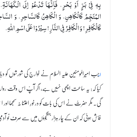
بِهٖ فِیْ بَرٍّ اَوْ بَحْرٍ، فَاِنَّهَا تَدْعُوْ اِلَی الْكَهَانَةِ،
المُنَجِّمُ كَالْكَاهِنِ، وَ الْكَاهِنُ كَالسَّاحِرِ، وَ السَّاح
كَالْكَافِرِ! وَ الْكَافِرُ فِی النَّارِ! سِیْرُوْا عَلَی اسْمِ اللهِ.
۱؂
جب امیرالمومنین علیہ السلام نے خوارج کی شورشوں کو د
کیا کہ: یہ ساعت اچھی نہیں ہے، اگر آپؑ اس وقت روان
گی۔ مگر حضرتؑ نے اس کی بات کو درخورِ اعتنا نہ سمجھا اور 
فاش ہوئی کہ ان کے چار ہزار جنگجوؤں میں سے صرف نو آدمی بھ