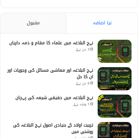
نیا اضافہ
مقبول
نہج البلاغہ میں علماء کا مقام و ذمہ داریاں
3 دن پہلے
نہج البلاغہ اور معاشی مسائل کی وجوہات اور
ان کا حل
6 دن پہلے
نہج البلاغہ میں حقیقی شیعہ کی پہچان
1 ہفتہ پہلے
تربیت اولاد کے بنیادی اصول نہج البلاغہ کی
روشنی میں