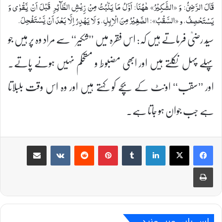
قَالَ الرَّضِیُّ: وَ «الشَّكِیْرُ» هٰهُنَا: اَوَّلُ مَا یَنْۢبُتُ مِنْ رِّیْشِ الطَّآئِرِ قَبْلَ اَنْ یَّقْوٰى وَ
یَسْتَحْصِفُ، و «السَّقْبُ»: الصَّغِیْرُ مِنَ الْاِبِلِ، وَ لَا یَهْدِرُ اِلَّا بَعْدَ اَنْ یَّسْتَفْحِلَ.
سیّد رضیؒ فرماتے ہیں کہ: اس فقرہ میں ’’شکیر‘‘ سے مراد وہ پر ہیں جو
پہلے پہل نکلتے ہیں اور ابھی مضبوط و مستحکم نہیں ہونے پاتے۔
اور ’’سقب‘‘ اونٹ کے بچے کو کہتے ہیں اور وہ اس وقت بلبلاتا
ہے جب جوان ہو جاتا ہے۔
Share via Email
VKontakte
Reddit
Pinterest
Tumblr
LinkedIn
Print
اس بارے میں مزید