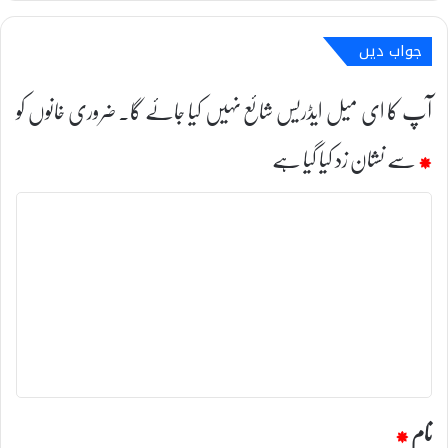
جواب دیں
آپ کا ای میل ایڈریس شائع نہیں کیا جائے گا۔
ضروری خانوں کو
*
سے نشان زد کیا گیا ہے
ت
ب
ص
ر
ہ
*
نام
*