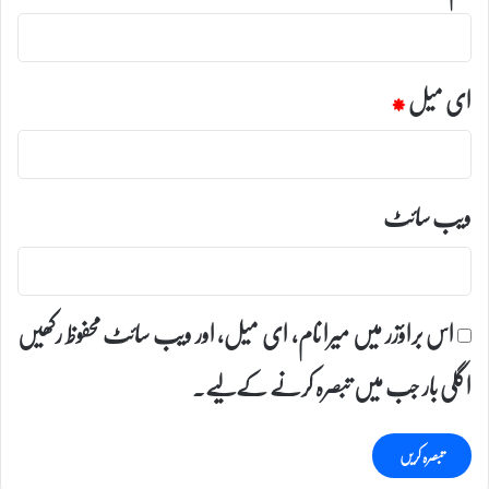
ای میل
*
ویب‌ سائٹ
اس براؤزر میں میرا نام، ای میل، اور ویب سائٹ محفوظ رکھیں
اگلی بار جب میں تبصرہ کرنے کےلیے۔