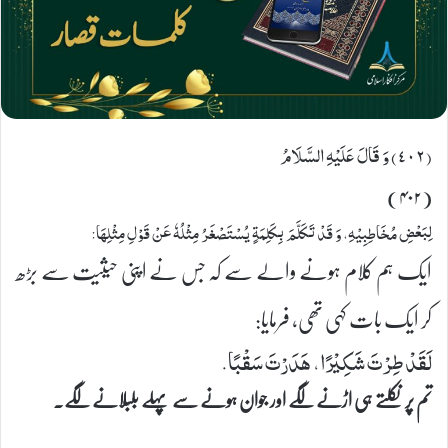
(٤٠٢) وَ قَالَ عَلَیْهِ السَّلَامُ
(۴۰۲)
لِبَعْضِ مُخَاطِبِیْهِ، وَ قَدْ تَكَلَّمَ بِكَلِمَةٍ یُسْتَصْغَرُ مِثْلُهٗ عَنْ قَوْلِ مِثْلِهَا:
ایک ہم کلام ہونے والے سے کہ جس نے اپنی حیثیت سے بڑھ
کر ایک بات کہی تھی، فرمایا:
لَقَدْ طِرْتَ شَكِیْرًا، هَدَرْتَ سَقْبًا.
تم پر نکلتے ہی اڑنے لگے اور جوان ہونے سے پہلے بلبلانے لگے۔