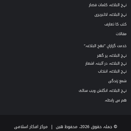
نہج البلاغہ کلمات قصار
نہج البلاغہ لائبریری
کتب کا تعارف
مقالات
خدمت گزارانِ ”نھج البلاغہ“
نہج البلاغہ ہر گھر
نہج البلاغہ در آئینہ اشعار
نہج البلاغہ انتخاب
شمع زندگی
نہج البلاغہ انگلش ویب سائٹ
ھم سے رابطہ
© جملہ حقوق 2026، محفوظ ھیں |
مرکز افکار اسلامی