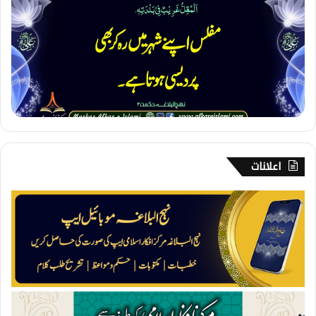
۔
م
ف
ل
س
ی
اعلانات