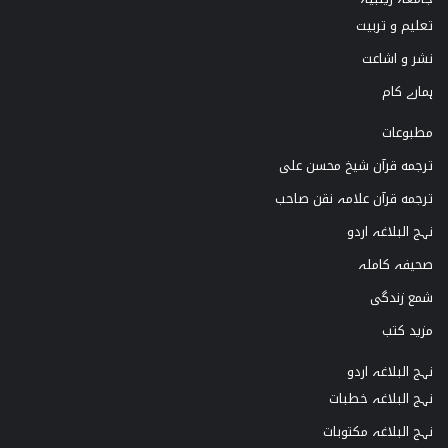
تعلیم و تربیت
r
e
o
نشر و اشاعت
a
k
ہمارے کام
m
مطبوعات
ترجمه قرآن شیخ محسن علی
ترجمه قرآن علامہ نقن صاحب
نہج البلاغہ اردو
صحیفہ کاملہ
شمع زندگی
مزید کتب
نہج البلاغہ اردو
نہج البلاغہ خطبات
نہج البلاغہ مکتوبات