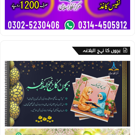
بچوں کا نہج البلاغہ