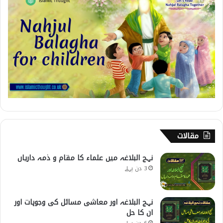
مقالات
نہج البلاغہ میں علماء کا مقام و ذمہ داریاں
3 دن پہلے
نہج البلاغہ اور معاشی مسائل کی وجوہات اور
ان کا حل