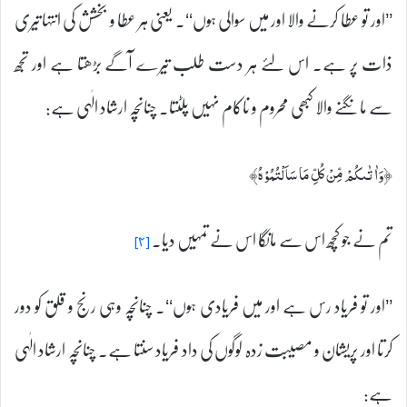
’’اور تو عطا کرنے والا اور میں سوالی ہوں‘‘۔ یعنی ہر عطا و بخشش کی انتہا تیری
ذات پر ہے۔ اس لئے ہر دست طلب تیرے آگے بڑھتا ہے اور تجھ
سے مانگنے والا کبھی محروم و ناکام نہیں پلٹتا۔ چنانچہ ارشاد الٰہی ہے:
﴿وَاٰتٰىكُمْ مِّنْ كُلِّ مَا سَاَلْتُمُوْہُ﴾
تم نے جو کچھ اس سے مانگا اس نے تمہیں دیا۔
[۴]
’’اور تو فریاد رس ہے اور میں فریادی ہوں‘‘۔ چنانچہ وہی رنج و قلق کو دور
کرتا اور پریشان و مصیبت زدہ لوگوں کی داد فریاد سنتا ہے۔ چنانچہ ارشاد الٰہی
ہے: