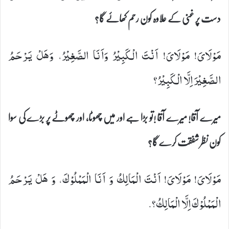
دست پر غنی کے علاوہ کون رحم کھائے گا؟
مَوْلَایَ! مَوْلَایَ! اَنْتَ الْكَبِیْرُ وَاَنَا الصَّغِیْرُ، وَهَلْ یَرْحَمُ
الصَّغِیْرَ اِلَّا الْكَبِیْرُ؟
میرے آقا! میرے آقا !تو بڑا ہے اور میں چھوٹا، اور چھوٹے پر بڑے کی سوا
کون نظر شفقت کرے گا؟
مَوْلَایَ! مَوْلَایَ! اَنْتَ الْمَالِكُ وَ اَنَا الْمَمْلُوْكَ، وَ هَلْ یَرْحَمُ
الْمَمْلُوْكَ اِلَّا الْمَالِكُ؟.