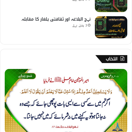
نہج البلاغہ اور ثقافتی یلغار کا مقابلہ
3 ہفتے پہلے
انتخاب
2
0
8
۔
ل
ا
ع
ل
م
ی