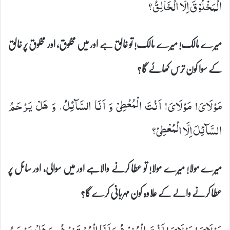
الْمَخْلُوْقَ اِلَّا الْخَالِقُ؟
میرے مالک! میرے مالک! تو خالق ہے اور میں مخلوق، اور مخلوق پر خالق
کے سوا کون ترس کھائے گا؟
مَوْلَایَ! مَوْلَایَ! اَنْتَ الْمُعْطِیْ وَ اَنَا السَّآئِلُ، وَ هَلْ یَرْحَمُ
السَّآئِلَ اِلَّا الْمُعْطِیْ؟
میرے مولا! میرے مولا! تو عطا کرنے والاہے اور میں سوالی، اور سائل پر
عطا کرنے والے کے علاوہ کون مہربانی کرے گا؟
مَوْلَایَ! مَوْلَایَ! اَنْتَ الْمُغِیْثُ وَ اَنَا الْمُسْتَغِیْثُ، وَ هَلْ یَرْحَمُ