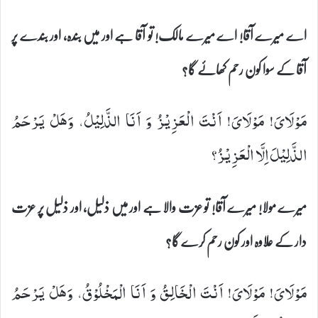
اے میرے آقا! اے میرے مالک! تو آقا ہے اور میں بندہ، اور بندے پر
آقا کے سوا کون رحم کھائے گا؟
مَوْلَایَ! مَوْلَایَ! اَنْتَ الْعَزِیْزُ وَ اَنَا الذَّلِیْلُ، وَهَلْ یَرْحَمُ
الذَّلِیْلَ اِلَّا الْعَزِیْزُ؟
میرے مولا! میرے آقا! تو عزت والا ہے اور میں ذلیل، اور ذلیل پر عزت
دار کے علاوہ اور کون رحم کرے گا؟
مَوْلَایَ! مَوْلَایَ! اَنْتَ الْخَالِقُ وَ اَنَا الْمَخْلُوْقُ، وَهَلْ یَرْحَمُ