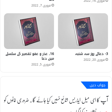
فروری 16, 2022
فروری 7, 2022
3- دعائے روز سہ شنبہ
16۔ عذر و عفو تقصیر کے سلسلے
میں دعا
فروری 20, 2022
فروری 5, 2022
جواب دیں
آپ کا ای میل ایڈریس شائع نہیں کیا جائے گا۔
ضروری خانوں کو
*
سے نشان زد کیا گیا ہے