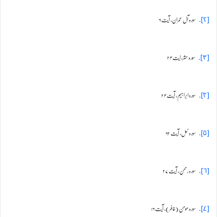
سورہ آل عمران، آیت ۶
[۲]۔
سورہ حشر، ایت ۲۴
[۳]۔
سورہ ابراہیم، آیت ۲۴
[۴]۔
سورہ نمل، آیت ۶۲
[۵]۔
سورہ رحمٰن، آیت ۲۷
[۶]۔
سورہ مومن (غافر), آیت ۱۶
[۷]۔