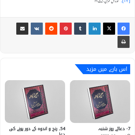
سورۃ آل عمران، آیت ۲۶
[۱۳]۔
Share via Email
VKontakte
Reddit
Pinterest
Tumblr
LinkedIn
Print
اس بارے میں مزید
7- دعائے روز شنبہ
54۔ رنج و اندوہ کے دور ہونے کی
دعا