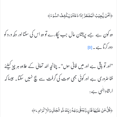
﴿اَمَّنْ يُّجِيْبُ الْمُضْطَرَّ اِذَا دَعَاہُ وَيَكْشِفُ السُّوْءَ﴾
وہ کون ہے جسے پریشان حال جب پکارے تو وہ اس کی سنتا اور دکھ درد کو
دور کرتا ہے۔
[۵]
’’اور تو باقی ہے اور میں فانی ہوں‘‘۔ چنانچہ اللہ تعالیٰ کے علاوہ ہر چیز کیلئے
فنا ضروری ہے اور کوئی بھی موت کی گرفت سے بچ نہیں سکتا۔ جیسا کہ
ارشاد الٰہی ہے:
﴿كُلُّ مَنْ عَلَيْہَا فَانٍ وَّيَبْقٰى وَجْہُ رَبِّكَ ذُو الْجَلٰلِ وَالْاِكْرَامِ۲۷﴾