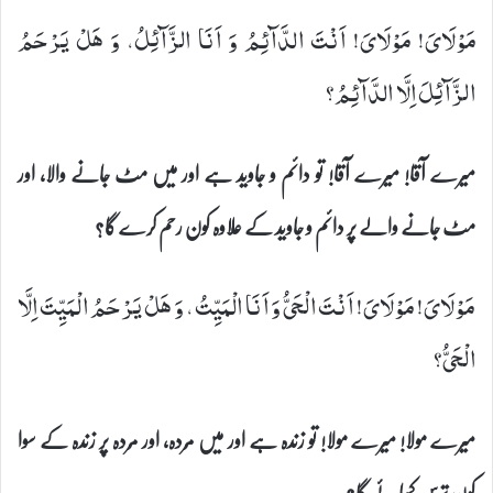
مَوْلَایَ! مَوْلَایَ! اَنْتَ الدَّآئِمُ وَ اَنَا الزَّآئِلُ، وَ هَلْ یَرْحَمُ
الزَّآئِلَ اِلَّا الدَّآئِمُ؟
میرے آقا! میرے آقا! تو دائم و جاوید ہے اور میں مٹ جانے والا، اور
مٹ جانے والے پر دائم و جاوید کے علاوہ کون رحم کرے گا؟
مَوْلَایَ! مَوْلَایَ! اَنْتَ الْحَیُّ وَ اَنَا الْمَیِّتُ، وَ هَلْ یَرْحَمُ الْمَیِّتَ اِلَّا
الْحَیُّ؟
میرے مولا! میرے مولا! تو زندہ ہے اور میں مُردہ، اور مُردہ پر زندہ کے سوا
کون ترس کھائے گا؟