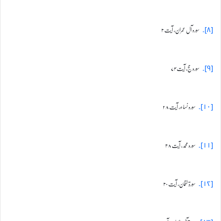
سورہ آل عمران، آیت ۳
[۸]۔
سورہ حج، آیت ۷۴
[۹]۔
سورہ نساء، آیت ۲۸
[۱۰]۔
سورہ محمد، آیت ۳۸
[۱۱]۔
سورۃ لقمان، آیت ۳۰
[۱۲]۔