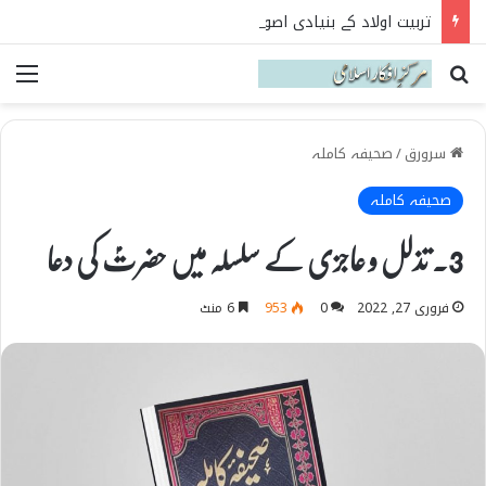
تربیت اولاد کے بنیادی اصول نہج البلاغہ کی روشنی میں
Search for
می
سرورق
/
صحیفہ کاملہ
صحیفہ کاملہ
3۔ تذلل و عاجزی کے سلسلہ میں حضرتؑ کی دعا
فروری 27, 2022
0
953
6 منٹ