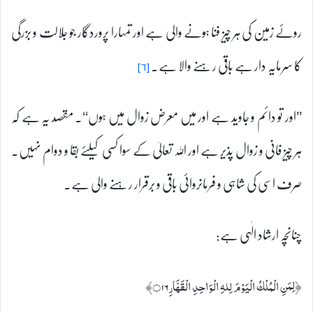
روئے زمین کی ہر چیز فنا ہونے والی ہے اور تمہارا پروردگار جو جلالت و بزرگی
کا سرمایہ دار ہے باقی رہنے والا ہے۔
[۶]
’’اور تو دائم و جاوید ہے اور میں معرض زوال میں ہوں‘‘۔ مقصد یہ ہے کہ
ہر چیز فانی و زوال پذیر ہے اور اللہ تعالیٰ کے سوا کسی کیلئے بقا و دوام نہیں۔
صرف اسی کی شاہی و فرمانروائی باقی و برقرار رہنے والی ہے۔
چنانچہ ارشاد الٰہی ہے:
﴿لِمَنِ الْمُلْكُ الْيَوْمَ لِلہِ الْوَاحِدِ الْقَہَّارِ۝۱۶﴾