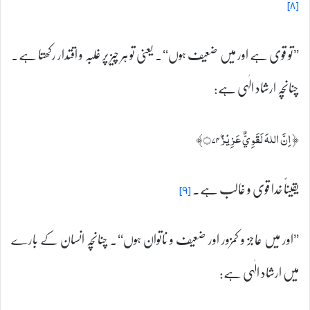
[۸]
’’تو قوی ہے اور میں ضعیف ہوں‘‘۔ یعنی تو ہر چیز پر غلبہ و اقتدار رکھتا ہے۔
چنانچہ ارشاد الٰہی ہے:
﴿ اِنَّ اللہَ لَقَوِيٌّ عَزِيْزٌ۝۷۴﴾
یقیناً خدا قوی و غالب ہے۔
[۹]
’’اور میں عاجز و کمزور اور ضعیف و ناتوان ہوں‘‘۔ چنانچہ انسان کے بارے
میں ارشاد الٰہی ہے: