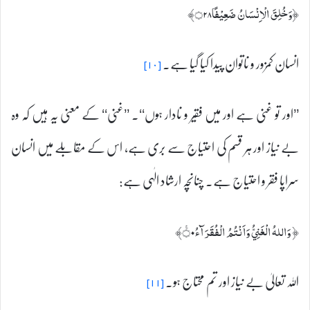
﴿وَخُلِقَ الْاِنْسَانُ ضَعِيْفًا۝۲۸﴾
انسان کمزور و ناتوان پیدا کیا گیا ہے۔
[۱۰]
’’اور تو غنی ہے اور میں فقیر و نادار ہوں‘‘۔ ’’غنی‘‘ کے معنی یہ ہیں کہ وہ
بے نیاز اور ہر قسم کی احتیاج سے بری ہے، اس کے مقابلے میں انسان
سراپا فقر و احتیاج ہے۔ چنانچہ ارشاد الٰہی ہے:
﴿ وَاللہُ الْغَنِيُّ وَاَنْتُمُ الْفُقَرَآءُ۝۰ۚ﴾
اللہ تعالیٰ بے نیاز اور تم محتاج ہو۔
[۱۱]