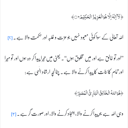
﴿ لَآ اِلٰہَ اِلَّا ھُوَالْعَزِيْزُ الْحَكِيْمُ۝۶﴾
اللہ تعالیٰ کے سوا کوئی معبود نہیں جو عزت و غلبہ اور حکمت والا ہے۔
[۲]
’’اور تو خالق ہے اور میں مخلوق ہوں‘‘۔ یعنی میں تیرا پیدا کر دہ ہوں اور تو میرا
اور تمام کائنات کا پیدا کرنے والا ہے۔ چنانچہ ارشاد الٰہی ہے:
﴿ھُوَاللہُ الْخَالِقُ الْبَارِئُ الْمُصَوِّرُ﴾
وہی اللہ ہے جو پیدا کرنے والا، ایجاد کرنے والا، اور صورت گر ہے۔
[۳]