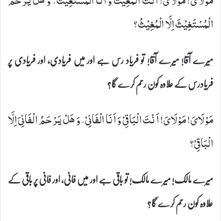
الْمُسْتَغِیْثَ اِلَّا الْمُغِیْثُ؟
میرے آقا! میرے آقا! تو فریاد رس ہے اور میں فریادی، اور فریادی پر
فریادرس کے علاوہ کون رحم کرے گا؟
مَوْلَایَ! مَوْلَایَ! اَنْتَ الْبَاقِیْ وَ اَنَا الْفَانِیْ، وَ هَلْ یَرْحَمُ الْفَانِیَ اِلَّا
الْبَاقِیْ؟
میرے مالک! میرے مالک! تو باقی ہے اور میں فانی، اور فانی پر باقی کے
علاوہ کون رحم کرے گا؟