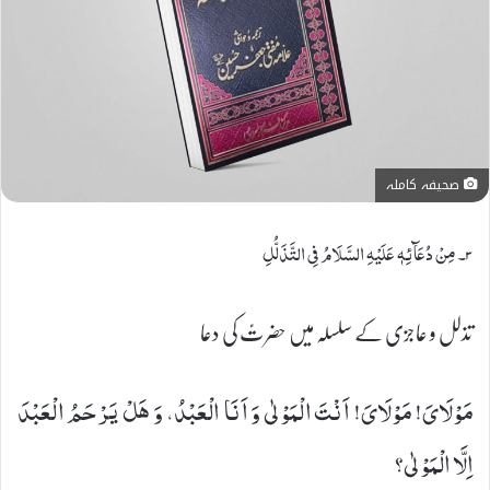
صحیفہ کاملہ
۳۔ مِنْ دُعَآئِہٖ عَلَیْہِ السَّلَامُ فِی التَّذَلُّلِ
تذلل و عاجزی کے سلسلہ میں حضرتؑ کی دعا
مَوْلَایَ! مَوْلَایَ! اَنْتَ الْمَوْلٰى وَ اَنَا الْعَبْدُ، وَ هَلْ یَرْحَمُ الْعَبْدَ
اِلَّا الْمَوْلٰى؟