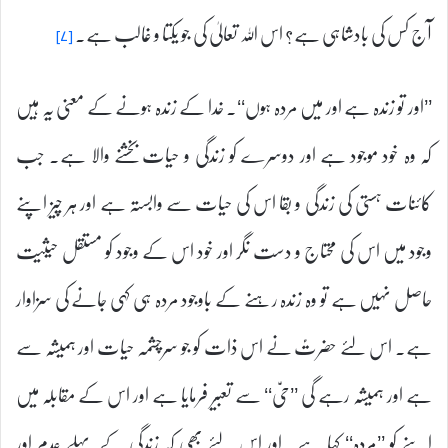
آج کس کی بادشاہی ہے؟ اس اللہ تعالیٰ کی جو یکتا و غالب ہے۔
[۷]
’’اور تو زندہ ہے اور میں مردہ ہوں‘‘۔ خدا کے زندہ ہونے کے معنی یہ ہیں
کہ وہ خود موجود ہے اور دوسرے کو زندگی و حیات بخشنے والا ہے۔ جب
کائنات ہستی کی زندگی و بقا اس کی حیات سے وابستہ ہے اور ہر چیز اپنے
وجود میں اس کی محتاج و دست نگر اور خود اس کے وجود کو مستقل حیثیت
حاصل نہیں ہے تو وہ زندہ رہنے کے باوجود مردہ ہی کہی جانے کی سزاوار
ہے۔ اس لئے حضرتؑ نے اس ذات کو جو سرچشمہ حیات اور ہمیشہ سے
ہے اور ہمیشہ رہے گی ’’حیّ‘‘ سے تعبیر فرمایا ہے اور اس کے مقابلہ میں
اپنے کو ’’مردہ‘‘ کہا ہے۔ اور اس لئے بھی کہ زندگی کے پہلے عدم اور