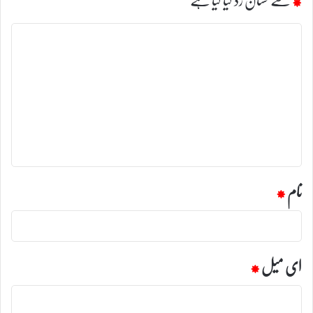
ت
ب
ص
ر
ہ
*
نام
*
ای میل
*