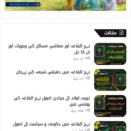
مقالات
نہج البلاغہ اور معاشی مسائل کی وجوہات اور
ان کا حل
4 دن پہلے
نہج البلاغہ میں حقیقی شیعہ کی پہچان
7 دن پہلے
تربیت اولاد کے بنیادی اصول نہج البلاغہ کی
روشنی میں
1 ہفتہ پہلے
نہج البلاغہ میں حکومت و سیاست کے اصول
2 ہفتے پہلے