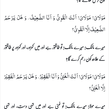
مَوْلَایَ! مَوْلَایَ! اَنْتَ الْقَوِیُّ وَ اَنَا الضَّعِیْفُ، وَ هَلْ یَرْحَمُ
الضَّعِیْفَ اِلَّا الْقَوِیُّ؟
میرے مالک! میرے مالک! تو طاقتور ہے اور میں کمزور، اور کمزور پر طاقتور
کے علاوہ کون رحم کرے گا؟
مَوْلَایَ! مَوْلَایَ! اَنْتَ الْغَنِیُّ وَ اَنَا الْفَقِیْرُ، وَ هَلْ یَرْحَمُ الْفَقِیْرَ
اِلَّا الْغَنِیُّ؟
میرے مولا! میرے مالک! تو غنی ہے اور میں تہی دست، اور تہی