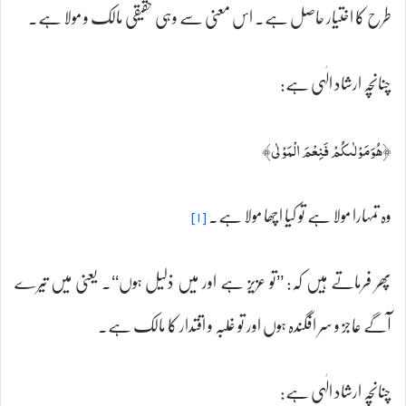
طرح کا اختیار حاصل ہے۔ اس معنی سے وہی حقیقی مالک و مولا ہے۔
چنانچہ ارشاد الٰہی ہے:
﴿ھُوَمَوْلٰىكُمْ فَنِعْمَ الْمَوْلٰى﴾
وہ تمہارا مولا ہے تو کیا اچھا مولا ہے۔
[۱]
پھر فرماتے ہیں کہ: ’’تو عزیز ہے اور میں ذلیل ہوں‘‘۔ یعنی میں تیرے
آگے عاجز و سر افگندہ ہوں اور تو غلبہ و اقتدار کا مالک ہے۔
چنانچہ ارشاد الٰہی ہے: