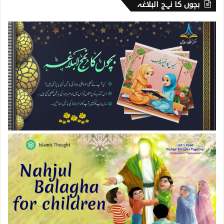
بچوں کا نہج البلاغہ