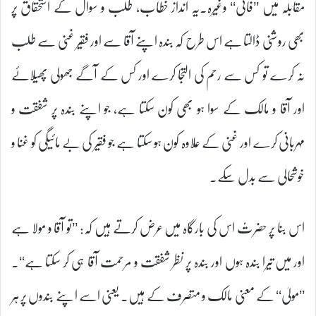
مقابلہ میں ’’فانی‘‘ وغیرہ۔یہ انداز خطاب، طلب و سوال کے استحقاق پر
بھی روشنی ڈالتا ہے اس طرح کہ بندہ اپنے آقا سے اور فقیر غنی سے طلب
نہ کرے تو کس سے رحم کی التجا کرے اور کس کے آگے جھولی پھیلائے
اور آقا و مالک کے سوا ہو بھی کون سکتا ہے، جو اپنے بندہ پر شفقت و
مہربانی کرے اور غنی کے علاوہ کون ہو سکتا ہے جو فقیر کی بے مائیگی کو غنا و
خوشحالی سے بدل سکے۔
اس بنا پر حضرتؑ اس کی بارگاہ میں عرض کرتے ہیں کہ: ’’تو آقا و مولا ہے
اور میں تیرا بندہ ہوں اور بندہ پر نظر شفقت و مرحمت آقا ہی کر سکتا ہے‘‘۔
’’مولیٰ‘‘ کے معنی مالک و متصرف کے ہیں۔ یعنی اسے اپنے بندوں پر ہر