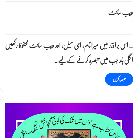
ویب‌ سائٹ
اس براؤزر میں میرا نام، ای میل، اور ویب سائٹ محفوظ رکھیں
اگلی بار جب میں تبصرہ کرنے کےلیے۔