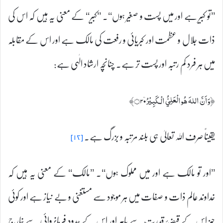
’’تو کبیر ہے اور میں پست و صغیر ہوں‘‘۔ ’’کبیر‘‘ کے معنی یہ ہیں کہ اس کی
ذات جلال و عظمت اور کبریائی و رفعت کی مالک ہے اور اس کے مقابلہ
میں ہر فرد کم رتبہ اور پست تر ہے۔ چنانچہ ارشاد الٰہی ہے:
﴿وَاَنَّ اللہَ ھُوالْعَلِيُّ الْكَبِيْرُ۝۳۰ۧ﴾
یقیناً صرف اللہ تعالیٰ ہی بلند مرتبہ و بزرگ ہے۔
[۱۲]
’’اور تو مالک ہے اور میں مملوک ہوں‘‘۔ ’’مالک‘‘ کے معنی یہ ہیں کہ
خداوند عالم ذات و صفات میں ہر موجود سے مستغنی و بے نیاز ہے اور کوئی
چیز اس کے قبضۂ قدرت سے باہر اور اس کے حدود فرمانروائی سے خارج