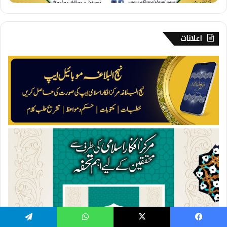
ک
ا
ا
ع
اعلانات
ت
ر
ا
ف
Telegram
WhatsApp
X
Facebook