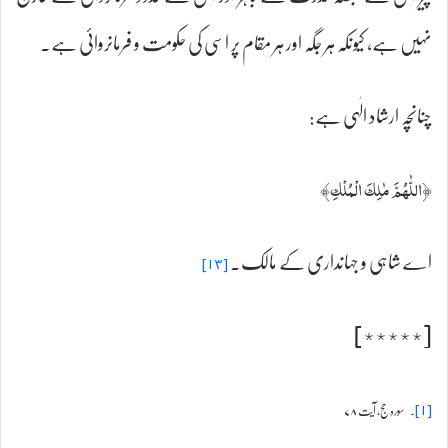
نہیں ہے، کیونکہ ہر جگہ اور ہر مقام پر اسی کی حکومت و فرمانروائی ہے۔
چنانچہ ارشاد الٰہی ہے:
﴿اللّٰہُمَّ مٰلِكَ الْمُلْكِ﴾
اے شاہی و جہانداری کے مالک۔
[۱۳]
[٭٭٭٭٭]
سورہ حج، آیت ۷۸
[۱]۔