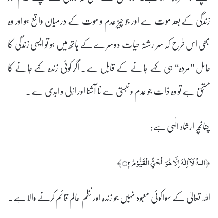
زندگی کے بعد موت ہے اور جو چیز عدم و موت کے درمیان واقع ہو اور وہ
بھی اس طرح کہ سر رشتہ حیات دوسرے کے ہاتھ میں ہو تو ایسی زندگی کا
حامل ’’مردہ‘‘ ہی کہے جانے کے قابل ہے۔ اگر کوئی زندہ کہے جانے کا
مستحق ہے تو وہ ذات جو عدم و نیستی سے نا آشنا اور ازلی و ابدی ہے۔
چنانچہ ارشاد الٰہی ہے:
﴿اللہُ لَآ اِلٰہَ اِلَّا ھُوَ الْحَيُّ الْقَيُّوْمُ۝۲ۭ﴾
اللہ تعالیٰ کے سوا کوئی معبود نہیں جو زندہ اور نظم عالم قائم کرنے والا ہے۔