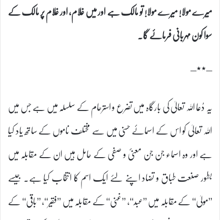
میرے مولا! میرے مولا! تو مالک ہے اور میں غلام، اور غلام پر مالک کے
سوا کون مہربانی فرمائے گا۔
–٭٭–
یہ دُعا اللہ تعالیٰ کی بارگاہ میں تضرع و استرحام کے سلسلہ میں ہے جس میں
اللہ تعالیٰ کو اس کے اسمائے حسنی میں سے مختلف ناموں کے ساتھ یاد کیا
ہے اور وہ اسماء جن جن معنیٔ و صفی کے حامل ہیں ان کے مقابلہ میں
بطور صنعت طباق و تضاد اپنے لئے ایک اسم کا انتخاب کیا ہے۔ جیسے
’’مولیٰ‘‘ کے مقابلہ میں ’’عبد‘‘، ’’غنی‘‘ کے مقابلہ میں ’’فقیر‘‘، ’’باقی‘‘ کے