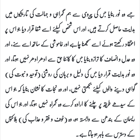
جسے وہ نور بنایا جس کی پیروی سے ہم گمراہی و جہالت کی تاریکیوں میں
ہدایت حاصل کرتے ہیں، اور اس شخص کیلئے اسے شفا قرار دیا جو اس پر
اعتقاد رکھتے ہوئے اسے سمجھنا چاہے اور خاموشی کے ساتھ اسے سنے، اور
وہ عدل و انصاف کا ترازو بنایا جس کا کانٹا حق سے ادھر ادھر نہیں ہوتا، اور
وہ نورِ ہدایت قرار دیا جس کی دلیل و برہان کی روشنی (توحید و نبوت کی)
گواہی دینے والوں کیلئے بجھتی نہیں، اور وہ نجات کا نشان بنایا کہ جو اس
کے سیدھے طریقہ پر چلنے کا ارادہ کرے وہ گمراہ نہیں ہوتا، اور جو اس کی
ریسمان کے بندھن سے وابستہ ہو، وہ (خوف و فقر و عذاب کی) ہلاکتوں
کے دسترس سے باہر ہو جاتا ہے۔