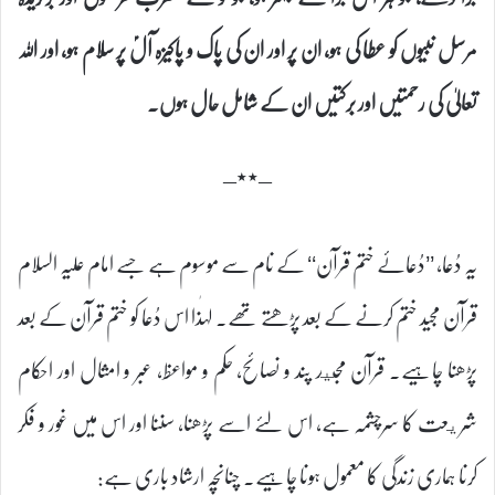
مرسل نبیوں کو عطا کی ہو، ان پر اور ان کی پاک و پاکیزہ آلؑ پر سلام ہو، اور اللہ
تعالیٰ کی رحمتیں اور برکتیں ان کے شامل حال ہوں۔
–٭٭–
یہ دُعا، ’’دُعائے ختم قرآن‘‘ کے نام سے موسوم ہے جسے امام علیہ السلام
قرآن مجید ختم کرنے کے بعد پڑھتے تھے۔ لہٰذا اس دُعا کو ختم قرآن کے بعد
پڑھنا چاہیے۔ قرآن مجيد پند و نصائح، حکم و مواعظ، عبر و امثال اور احکام
شريعت کا سرچشمہ ہے، اس لئے اسے پڑھنا، سننا اور اس میں غور و فکر
کرنا ہماری زندگی کا معمول ہونا چاہیے۔ چنانچہ ارشاد باری ہے: