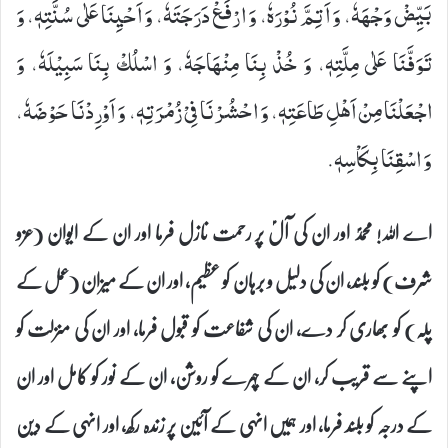
بَیِّضْ وَجْهَهٗ، وَ اَتِمَّ نُوْرَهٗ، وَ ارْفَعْ دَرَجَتَهٗ، وَ اَحْیِنَا عَلٰى سُنَّتِهٖ، وَ
تَوَفَّنَا عَلٰى مِلَّتِهٖ، وَ خُذْ بِنَا مِنْهَاجَهٗ، وَ اسْلُكْ بِنَا سَبِیْلَهٗ، وَ
اجْعَلْنَا مِنْ اَهْلِ طَاعَتِهٖ، وَ احْشُرْنَا فِیْ زُمْرَتِهٖ، وَ اَوْرِدْنَا حَوْضَهٗ،
وَ اسْقِنَا بِكَاْسِهٖ.
اے اللہ! محمدؐ اور ان کی آلؑ پر رحمت نازل فرما اور ان کے ایوان (عزو
شرف) کو بلند، ان کی دلیل و برہان کو عظیم، اور ان کے میزان (عمل کے
پلہ) کو بھاری کر دے، ان کی شفاعت کو قبول فرما، اور ان کی منزلت کو
اپنے سے قریب کر، ان کے چہرے کو روشن، ان کے نور کو کامل اور ان
کے درجہ کو بلند فرما، اور ہمیں انہی کے آئین پر زندہ رکھ، اور انہی کے دین