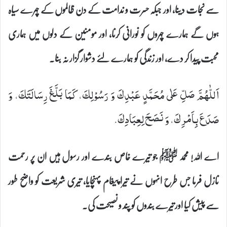
سے نجات دینا، اور جبکہ حسرت و ندامت کے دن ظالموں کے چہرے سیاہ
ہوں گے ہمارے چہروں کو نورانی کرنا، اور مومنین کے دلوں میں ہماری
محبت پیدا کر دے، اور زندگی کو ہمارے لئے دشوار گزار نہ بنا۔
اَللّٰهُمَّ صَلِّ عَلٰى مُحَمَّدٍ عَبْدِكَ وَ رَسُوْلِكَ، كَمَا بَلَّغَ رِسَالَتَكَ، وَ
صَدَعَ بِاَمْرِكَ، وَ نَصَحَ لِعِبَادِكَ.
اے اللہ! محمد ﷺ جو تیرے خاص بندے اور رسول ہیں ان پر رحمت
نازل فرما جس طرح انہوں نے تیرا پیغام پہنچایا، تیری شریعت کو واضح طور
سے پیش کیا اور تیرے بندوں کو پند و نصیحت کی۔