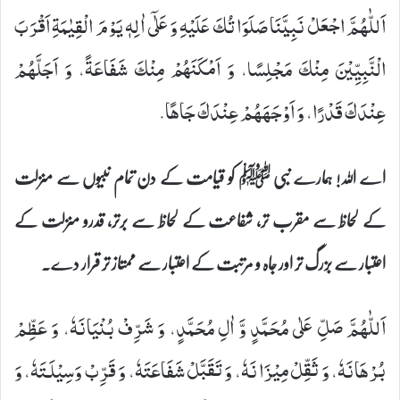
اَللّٰهُمَّ اجْعَلْ نَبِیَّنَا- صَلَوَاتُكَ عَلَیْهِ وَ عَلٰۤى اٰلِهٖ- یَوْمَ الْقِیٰمَةِ اَقْرَبَ
الْنَّبِیِّیْنَ مِنْكَ مَجْلِسًا، وَ اَمْكَنَهُمْ مِنْكَ شَفَاعَةً، وَ اَجَلَّهُمْ
عِنْدَكَ قَدْرًا، وَ اَوْجَهَهُمْ عِنْدَكَ جَاهًا.
اے اللہ! ہمارے نبی ﷺ کو قیامت کے دن تمام نبیوں سے منزلت
کے لحاظ سے مقرب تر، شفاعت کے لحاظ سے برتر، قدرو منزلت کے
اعتبار سے بزرگ تر اور جاہ و مرتبت کے اعتبار سے ممتاز تر قرار دے۔
اَللّٰهُمَّ صَلِّ عَلٰى مُحَمَّدٍ وَّ اٰلِ مُحَمَّدٍ، وَ شَرِّفْ بُنْیَانَهٗ، وَ عَظِّمْ
بُرْهَانَهٗ، وَ ثَقِّلْ مِیْزَانَهٗ، وَ تَقَبَّلْ شَفَاعَتَهٗ، وَ قَرِّبْ وَسِیْلَـتَهٗ، وَ