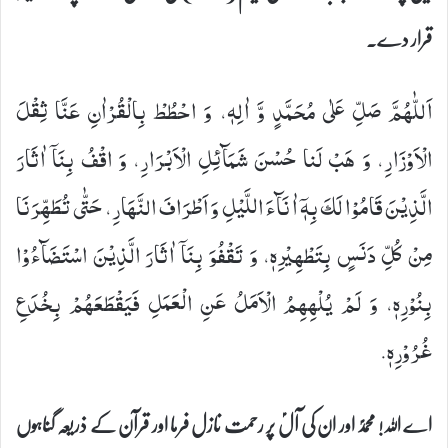
قرار دے۔
اَللّٰهُمَّ صَلِّ عَلٰى مُحَمَّدٍ وَّ اٰلِهٖ، وَ احْطُطْ بِالْقُرْاٰنِ عَنَّا ثِقْلَ
الْاَوْزَارِ، وَ هَبْ لَنا حُسْنَ شَمَآئِلِ الْاَبْرَارِ، وَ اقْفُ بِنَاۤ اٰثَارَ
الَّذِیْنَ قَامُوْا لَكَ بِهٖۤ اٰنَآءَ اللَّیْلِ وَ اَطْرَافَ النَّهَارِ، حَتّٰى تُطَهِّرَنَا
مِنْ كُلِّ دَنَسٍ بِتَطْهِیْرِهٖ، وَ تَقْفُوَ بِنَاۤ اٰثَارَ الَّذِیْنَ اسْتَضَآءُوْا
بِنُوْرِهٖ، وَ لَمْ یُلْهِهِمُ الْاَمَلُ عَنِ الْعَمَلِ فَیَقْطَعَهُمْ بِخُدَعِ
غُرُوْرِهٖ.
اے اللہ! محمدؐ اور ان کی آلؑ پر رحمت نازل فرما اور قرآن کے ذریعہ گناہوں