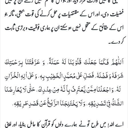
تفصیلی کا ہمیں وارث قرار دیا، اور جو اس کا علم نہیں رکھتے ان پر ہمیں
فضیلت دی، اور اس کے مقتضیات پر عمل کرنے کی قوت بحشی، تاکہ جو
اس کے حقائق کے متحمل نہیں ہو سکتے ان پر ہماری فوقیت و برتری ثابت
کر دے۔
اَللّٰهُمَّ فَكَمَا جَعَلْتَ قُلُوْبَنَا لَهٗ حَمَلَةً، وَ عَرَّفْتَنَا بِرَحْمَتِكَ
شَرَفَهٗ وَ فَضْلَهٗ، فَصَلِّ عَلٰى مُحَمَّدٍ الْخَطِیْبِ بِهٖ، وَ عَلٰى اٰلِهِ الْخُزَّانِ
لَهٗ، وَ اجْعَلْنَا مِمَّنْ یَّعْتَرِفُ بِاَنَّهٗ مِنْ عِنْدِكَ، حَتّٰى لَا یُعَارِضَنَا
الشَّكُّ فِیْ تَصْدِیْقِهٖ، وَ لَا یَخْتَلِجَنَا الزَّیْغُ عَنْ قَصْدِ طَرِیْقِهٖ.
اے اللہ! جس طرح تو نے ہمارے دلوں کو قرآن کا حامل بنایا، اور اپنی