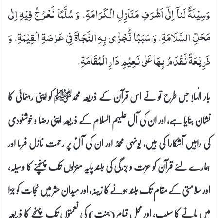
وَسِیْلَةً لَناۤ اِلٰۤى اَشْرَفِ مَنَازِلِ الْكَرَامَةِ، وَ سُلَّمًا نَّعْرُجُ فِیْهِ اِلٰى
مَحَلِّ السَّلَامَةِ، وَ سَبَبًا نُّجْزٰى بِهِ النَّجَاةَ فِیْ عَرْصَةِ الْقِیٰمَةِ، وَ
ذَرِیْعَةً نَّقْدَمُ بِهَا عَلٰى نَعِیْمِ دَارِ الْمُقَامَةِ.
بار الٰہا! جس طرح تو نے اس قرآن کے ذریعہ محمدﷺ کو اپنی رہنمائی کا
نشان بنایا ہے، اور ان کی آل علیہم السلام کے ذریعہ اپنی رضا و خوشنودی
کی راہیں آشکارا کی ہیں، یونہی محمدؐ اور ان کی آلؑ پر رحمت نازل فرما اور
ہمارے لئے قرآن کو عزت و بزرگی کی بلند پایہ منزلوں تک پہنچنے کا وسیلہ،
اور سلامتی کے مقام تک بلند ہونے کا زینہ، اور میدان حشر میں نجات کو جزا
میں پانے کا سبب، اور محل قیام (جنت) کی نعمتوں تک پہنچے کا ذریعہ