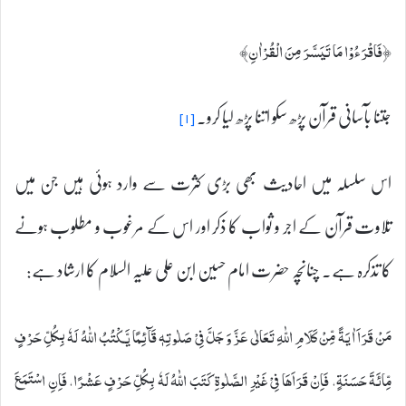
﴿فَاقْرَءُوْا مَا تَيَسَّرَ مِنَ الْقُرْاٰنِ﴾
جتنا بآسانی قرآن پڑھ سکو اتنا پڑھ لیا کرو۔
[۱]
اس سلسلہ میں احادیث بھی بڑی کثرت سے وارد ہوئی ہیں جن میں
تلاوت قرآن کے اجر و ثواب کا ذکر اور اس کے مرغوب و مطلوب ہونے
کا تذکرہ ہے۔ چنانچہ حضرت امام حسین ابن علی علیہ السلام کا ارشاد ہے:
مَنْ قَرَاَ اٰيَةً مِّنْ كَلَامِ اللّٰهِ تَعَالٰى عَزَّ وَ جَلَّ فِیْ صَلٰوتِهٖ قَآئِمًا يَّكْتُبُ اللّٰهُ لَهٗ‏ بِكُلِّ حَرْفٍ
مِّائَةَ حَسَنَةٍ، فَاِنْ قَرَاَهَا فِیْ غَيْرِ الصَّلٰوةِ كَتَبَ اللّٰهُ لَهٗ بِكُلِّ حَرْفٍ عَشْرًا، فَاِنِ اسْتَمَعَ