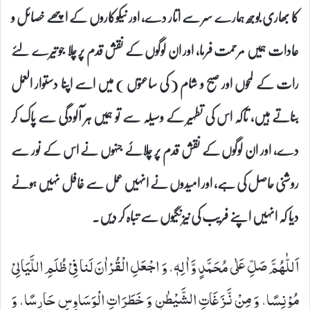
کا بھاری بوجھ ہمارے سر سے اتار دے، اور نیکوکاروں کے اچھے خصائل و
عادات ہمیں مرحمت فرما، اور ان لوگوں کے نقش قدم پر چلا جو تیرے لئے
رات کے لمحوں اور صبح و شام ( کی ساعتوں ) میں اسے اپنا دستوار العمل
بناتے ہیں، تاکہ اس کی تطہیر کے وسیلہ سے تو ہمیں ہر آلودگی سے پاک کر
دے، اور ان لوگوں کے نقش قدم پر چلائے جنہوں نے اس کے نور سے
روشنی حاصل کی ہے، اور امیدوں نے انہیں عمل سے غافل نہیں ہونے
دیا کہ انہیں اپنے فریب کی نیزنگیوں سے تباہ کر دیں۔
اَللّٰهُمَّ صَلِّ عَلٰى مُحَمَّدٍ وَّ اٰلِهٖ، وَ اجْعَلِ الْقُرْاٰنَ لَنا فِیْ ظُلَمِ اللَّیَالِیْ
مُوْنِسًا، وَ مِنْ نَّزَغَاتِ الشَّیْطٰنِ وَ خَطَرَاتِ الْوَسَاوِسِ حَارِسًا، وَ