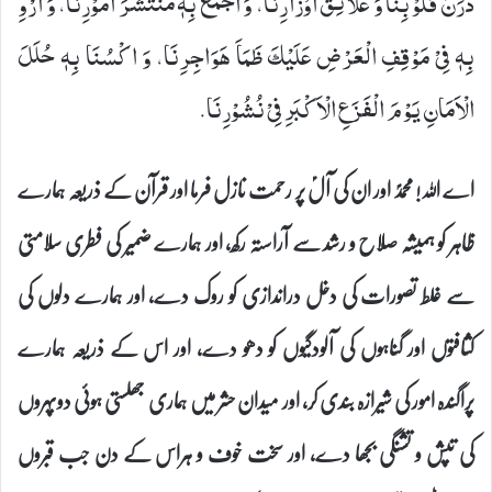
دَرَنَ قُلُوْبِنَا وَ عَلَآئِقَ اَوْزَارِنَا، وَ اجْمَعْ بِهٖ مُنْتَشَرَ اُمُوْرِنَا، وَ اَرْوِ
بِهٖ فِیْ مَوْقِفِ الْعَرْضِ عَلَیْكَ ظَمَاَ هَوَاجِرِنَا، وَ اكْسُنَا بِهٖ حُلَلَ
الْاَمَانِ یَوْمَ الْفَزَعِ الْاَكْبَرِ فِیْ نُشُوْرِنَا.
اے اللہ! محمدؐ اور ان کی آلؑ پر رحمت نازل فرما اور قرآن کے ذریعہ ہمارے
ظاہر کو ہمیشہ صلاح و رشد سے آراستہ رکھ، اور ہمارے ضمیر کی فطری سلامتی
سے غلط تصورات کی دخل دراندازی کو روک دے، اور ہمارے دلوں کی
کثافتوں اور گناہوں کی آلودگیوں کو دھو دے، اور اس کے ذریعہ ہمارے
پراگندہ امور کی شیرازہ بندی کر، اور میدان حشر میں ہماری جھلستی ہوئی دوپہروں
کی تپش و تشنگی بجھا دے، اور سخت خوف و ہراس کے دن جب قبروں