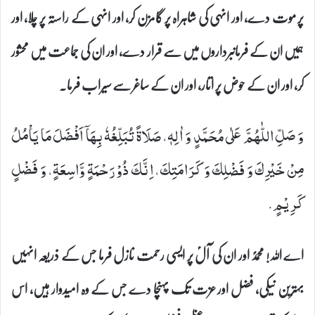
پر موت دے، اور انہی کی شاہراہ پر گامزن کر، اور انہی کے راستہ پر چلا، اور
ہمیں ان کے فرمانبرداروں میں سے قرار دے، اور ان کی جماعت میں محشور
کر، اور ان کے حوض پر اتار، اور ان کے ساغر سے سیراب فرما۔
وَ صَلِّ اللّٰهُمَّ عَلٰى مُحَمَّدٍ وَ اٰلِهٖ، صَلَاةً تُبَلِّغُهٗ بِهَاۤ اَفْضَلَ مَا یَاْمُلُ
مِنْ خَیْرِكَ وَ فَضْلِكَ وَ كَرَامَتِكَ، اِنَّكَ ذُوْ رَحْمَةٍ وَّاسِعَةٍ، وَ فَضْلٍ
كَرِیْمٍ.
اے اللہ! محمدؐ اور ان کی آلؑ پر ایسی رحمت نازل فرما جس کے ذریعہ انہیں
بہترین نیکی، فضل اور عزت تک پہنچا دے جس کے وہ امیدوار ہیں، اس