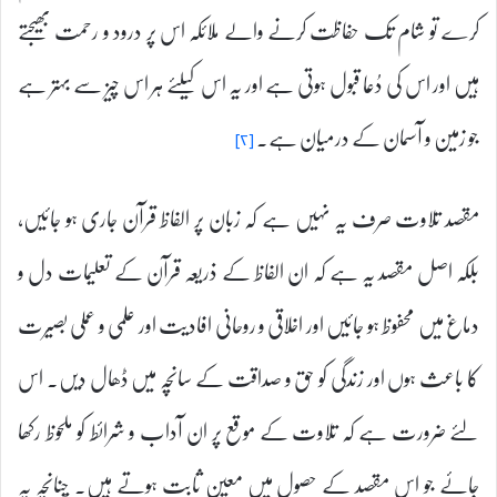
کرے تو شام تک حفاظت کرنے والے ملائکہ اس پر درود و رحمت بھیجتے
ہیں اور اس کی دُعا قبول ہوتی ہے اور یہ اس کیلئے ہر اس چیز سے بہتر ہے
جو زمین و آسمان کے درمیان ہے۔
[۲]
مقصد تلاوت صرف یہ نہیں ہے کہ زبان پر الفاظ قرآن جاری ہو جائیں،
بلکہ اصل مقصد یہ ہے کہ ان الفاظ کے ذریعہ قرآن کے تعلیمات دل و
دماغ میں محفوظ ہو جائیں اور اخلاقی و روحانی افادیت اور علمی و عملی بصیرت
کا باعث ہوں اور زندگی کو حق و صداقت کے سانچہ میں ڈھال دیں۔ اس
لئے ضرورت ہے کہ تلاوت کے موقع پر ان آداب و شرائط کو ملحوظ رکھا
جائے جو اس مقصد کے حصول میں معین ثابت ہوتے ہیں۔ چنانچہ یہ