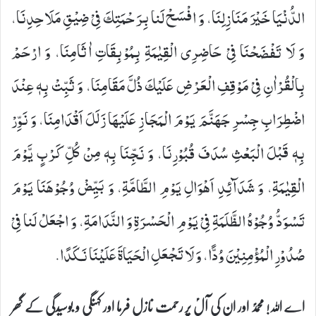
الدُّنْیَا خَیْرَ مَنَازِلِنَا، وَ افْسَحْ لَنا بِرَحْمَتِكَ فِیْ ضِیْقِ مَلَاحِدِنَا،
وَ لَا تَفْضَحْنَا فِیْ حَاضِرِی الْقِیٰمَةِ بِمُوْبِقَاتِ اٰثَامِنَا، وَ ارْحَمْ
بِالْقُرْاٰنِ فِیْ مَوْقِفِ الْعَرْضِ عَلَیْكَ ذُلَّ مَقَامِنَا، وَ ثَبِّتْ بِهٖ عِنْدَ
اضْطِرَابِ جِسْرِ جَهَنَّمَ یَوْمَ الْمَجَازِ عَلَیْهَا زَلَلَ اَقْدَامِنَا، وَ نَوِّرْ
بِهٖ قَبْلَ الْبَعْثِ سُدَفَ قُبُوْرِنَا، وَ نَجِّنَا بِهٖ مِنْ كُلِّ كَرْبٍ یَّوْمَ
الْقِیٰمَةِ، وَ شَدَآئِدِ اَهْوَالِ یَوْمِ الطَّامَّةِ، وَ بَیِّضْ وُجُوْهَنَا یَوْمَ
تَسْوَدُّ وُجُوْهُ الظَّلَمَةِ فِیْ یَوْمِ الْحَسْرَةِ وَ النَّدَامَةِ، وَ اجْعَلْ لَنا فِیْ
صُدُوْرِ الْمُؤْمِنِیْنَ وُدًّا، وَ لَا تَجْعَلِ الْحَیَاةَ عَلَیْنَا نَكَدًا.
اے اللہ! محمدؐ اور ان کی آلؑ پر رحمت نازل فرما اور کہنگی و بوسیدگی کے گھر