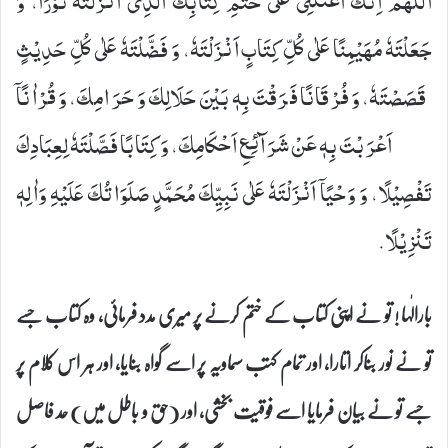
اَللّٰهُمَّ اِنَّكَ اَعَنْتَنِیْ عَلٰى خَتْمِ كِتَابِكَ الَّذِیْۤ اَنْزَلْتَهٗ نُوْرًا، وَ
جَعَلْتَهٗ مُهَیْمِنًا عَلٰى كُلِّ كِتَابٍ اَنْزَلْتَهٗ، وَ فَضَّلْتَهٗ عَلٰى كُلِّ حَدِیْثٍ
قَصَصْتَهٗ، وَ فُرْقَانًا فَرَقْتَ بِهٖ بَیْنَ حَلَالِكَ وَ حَرَامِكَ، وَ قُرْاٰنًاۤ
اَعْرَبْتَ بِهٖ عَنْ شَرَآئِعِ اَحْكَامِكَ، وَ كِتَابًا فَصَّلْتَهٗ لِعِبَادِكَ
تَفْصِیْلًا، وَ وَحْیًاۤ اَنْزَلْتَهٗ عَلٰى نَبِیِّكَ مُحَمَّدٍ- صَلَوَاتُكَ عَلَیْهِ وَاٰلِهٖ-
تَنْزِیْلًا.
بارالٰہا ! تو نے اپنی کتاب کے ختم کرنے پر میری مدد فرمائی، وہ کتاب جسے
تو نے نور بناکر اتارا، اور تمام کتب سماویہ پر اسے گواہ بنایا، اور ہر اس کلام پر
جسے تو نے بیان فرمایا اسے فوقیت بخشی، اور (حق و باطل میں) حد فاصل