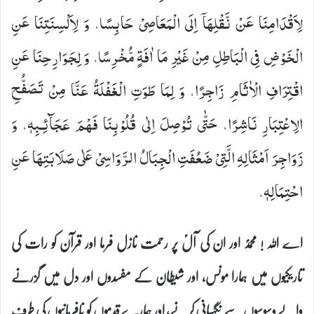
لِاَقْدَامِنَا عَنْ نَّقْلِهَاۤ اِلَى الْمَعَاصِیْ حَابِسًا، وَ لِاَلْسِنَتِنَا عَنِ
الْخَوْضِ فِی الْبَاطِلِ مِنْ غَیْرِ مَا اٰفَةٍ مُّخْرِسًا، وَ لِجَوَارِحِنَا عَنِ
اقْتِرَافِ الْاٰثَامِ زَاجِرًا، وَ لِمَا طَوَتِ الْغَفْلَةُ عَنَّا مِنْ تَصَفُّحِ
الِاعْتِبَارِ نَاشِرًا، حَتّٰى تُوْصِلَ اِلٰى قُلُوْبِنَا فَهْمَ عَجَآئِـبِهٖ، وَ
زَوَاجِرَ اَمْثَالِهِ الَّتِیْ ضَعُفَتِ الْجِبَالُ الرَّوَاسِیْ عَلٰى صَلَابَتِهَا عَنِ
احْتِمَالِهٖ.
اے اللہ ! محمدؐ اور ان کی آلؑ پر رحمت نازل فرما اور قرآن کو رات کی
تاریکیوں میں ہمارا مونس، اور شیطان کے مفسدوں اور دل میں گزرنے
والے وسوسوں سے نگہبانی کرنے، اور ہمارے قدموں کو نافرمانیوں کی طرف