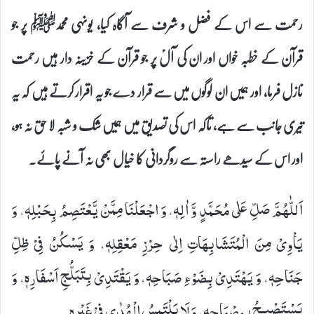
رحمت سے اس کے فضل و شرف سے آگاہ کیا، یونہی محمدﷺ پر جو
قرآن کے خطبہ خواں اور ان کی آلؑ پر جو قرآن کے خزینہ دار ہیں رحمت
نازل فرما، اور ہمیں ان لوگوں میں سے قرار دے جو یہ اقرار کرتے ہیں کہ یہ
تیری جانب سے ہے، تاکہ اس کی تصدیق میں ہمیں شک و شبہ لا حق نہ ہو،
اور اس کے سیدھے راستہ سے روگردانی کا خیال بھی نہ آنے پائے۔
اَللّٰهُمَّ صَلِّ عَلٰى مُحَمَّدٍ وَّ اٰلِهٖ، وَ اجْعَلْنَا مِمَّنْ یَّعْتَصِمُ بِحَبْلِهٖ، وَ
یَاْوِیْ مِنَ الْمُتَشَابِهَاتِ اِلٰى حِرْزِ مَعْقِلِهٖ، وَ یَسْكُنُ فِیْ ظِلِّ
جَنَاحِهٖ، وَ یَهْتَدِیْ بِضَوْءِ صَبَاحِهٖ، وَ یَقْتَدِیْ بِتَبَلُّجِ اَسْفَارِهٖ، وَ
یَسْتَصْبِـحُ بِمِصْبَاحِهٖ، وَ لَا یَلْتَمِسُ الْهُدٰى فِیْ غَیْرِهٖ.