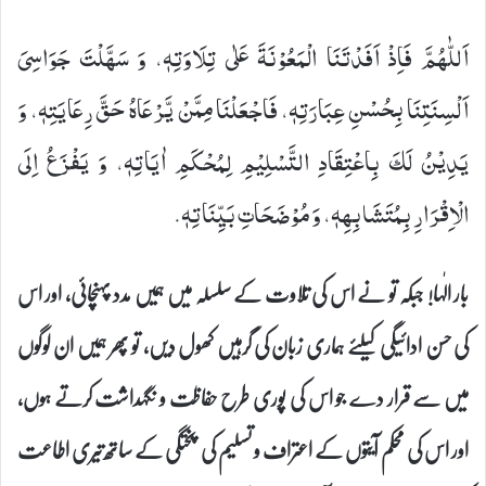
اَللّٰهُمَّ فَاِذْ اَفَدْتَنَا الْمَعُوْنَةَ عَلٰى تِلَاوَتِهٖ، وَ سَهَّلْتَ جَوَاسِیَ
اَلْسِنَتِنَا بِحُسْنِ عِبَارَتِهٖ، فَاجْعَلْنَا مِمَّنْ یَّرْعَاهُ حَقَّ رِعَایَتِهٖ، وَ
یَدِیْنُ لَكَ بِاعْتِقَادِ التَّسْلِیْمِ لِمُحْكَمِ اٰیَاتِهٖ، وَ یَفْزَعُ اِلَى
الْاِقْرَارِ بِمُتَشَابِهِهٖ، وَ مُوْضَحَاتِ بَیِّنَاتِهٖ.
بار الٰہا! جبکہ تو نے اس کی تلاوت کے سلسلہ میں ہمیں مدد پہنچائی، اور اس
کی حسن ادائیگی کیلئے ہماری زبان کی گرہیں کھول دیں، تو پھر ہمیں ان لوگوں
میں سے قرار دے جو اس کی پوری طرح حفاظت و نگہداشت کرتے ہوں،
اور اس کی محکم آیتوں کے اعتراف و تسلیم کی پختگی کے ساتھ تیری اطاعت