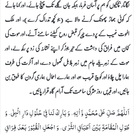
لگاتار ہچکیوں کو ہم پر آسان فرما، جبکہ جان گلے تک پہنچ جائے، اور کہا جائے
کہ کوئی جھاڑ پھونک کرنے والا ہے (جو کچھ تدراک کرے)، اور ملک
الموت غیب کے پردے چیر کر قبض روح کیلئے سامنے آئے، اور موت کی
کمان میں فراق کی دہشت کے تیر جوڑ کر اپنے نشانہ کی زد پر رکھ لے، اور
موت کے زہریلے جام میں زہر ہلاہل گھول دے، اور آخرت کی طرف
ہمارا چل چلاؤ اور کوچ قریب ہو، اور ہمارے اعمال ہماری گردن کا طوق بن
جائیں، اور قبریں روز حشر کی ساعت تک آرام گاہ قرار پائیں۔
اَللّٰهُمَّ صَلِّ عَلٰى مُحَمَّدٍ وَّ اٰلِهٖ، وَ بَارِكْ لَنا فِیْ حُلُوْلِ دَارِ الْبِلٰى، وَ
طُوْلِ الْمُقَامَةِ بَیْنَ اَطْبَاقِ الثَّرٰى، وَ اجْعَلِ الْقُبُوْرَ بَعْدَ فِرَاقِ