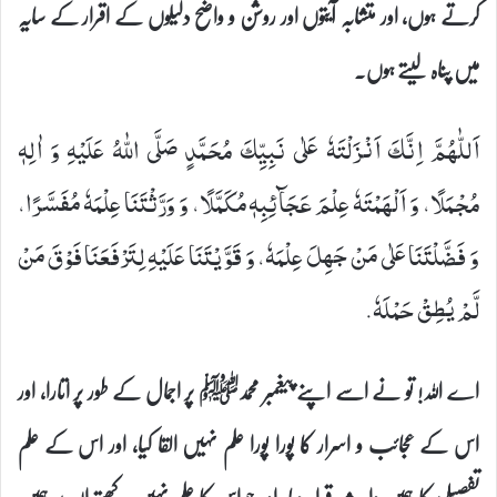
کرتے ہوں، اور متشابہ آیتوں اور روشن و واضح دلیلوں کے اقرار کے سایہ
میں پناہ لیتے ہوں۔
اَللّٰهُمَّ اِنَّكَ اَنْزَلْتَهٗ عَلٰى نَبِیِّكَ مُحَمَّدٍ- صَلَّى اللّٰهُ عَلَیْهِ وَ اٰلِهٖ-
مُجْمَلًا، وَ اَلْهَمْتَهٗ عِلْمَ عَجَآئِبِهٖ مُكَمَّلًا، وَ وَرَّثْتَنَا عِلْمَهٗ مُفَسَّرًا،
وَ فَضَّلْتَنَا عَلٰى مَنْ جَهِلَ عِلْمَهٗ، وَ قَوَّیْتَنَا عَلَیْهِ لِتَرْفَعَنَا فَوْقَ مَنْ
لَّمْ یُطِقْ حَمْلَهٗ.
اے اللہ! تو نے اسے اپنے پیغمبر محمدﷺ پر اجمال کے طور پر اتارا، اور
اس کے عجائب و اسرار کا پورا پورا علم نہیں القا کیا، اور اس کے علم