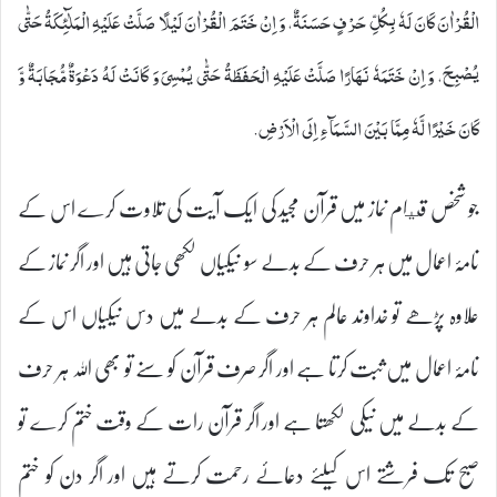
الْقُرْاٰنَ كَانَ لَهٗ بِكُلِّ حَرْفٍ حَسَنَةٌ، وَ اِنْ خَتَمَ الْقُرْاٰنَ لَيْلًا صَلَّتْ عَلَيْهِ الْمَلٰٓئِكَةُ حَتّٰى
يُصْبِحَ، وَ اِنْ خَتَمَهٗ نَهَارًا صَلَّتْ عَلَيْهِ الْحَفَظَةُ حَتّٰى يُمْسِیَ وَ كَانَتْ لَهُ دَعْوَةٌ مُّجَابَةٌ وَّ
كَانَ خَيْرًا لَّهٗ مِمَّا بَيْنَ السَّمَآءِ اِلَى الْاَرْضِ.
جو شخص قيام نماز میں قرآن مجید کی ایک آیت کی تلاوت کرے اس کے
نامۂ اعمال میں ہر حرف کے بدلے سو نیکیاں لکھی جاتی ہیں اور اگر نماز کے
علاوہ پڑھے تو خداوند عالم ہر حرف کے بدلے میں دس نیکیاں اس کے
نامۂ اعمال میں ثبت کرتا ہے اور اگر صرف قرآن کو سنے تو بھی اللہ ہر حرف
کے بدلے میں نیکی لکھتا ہے اور اگر قرآن رات کے وقت ختم کرے تو
صبح تک فرشتے اس کیلئے دعائے رحمت کرتے ہیں اور اگر دن کو ختم