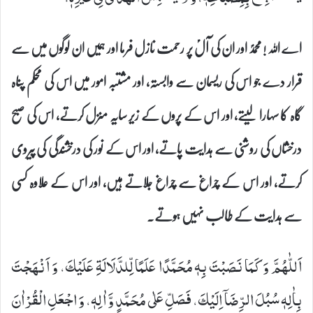
اے اللہ ! محمدؐ اور ان کی آلؑ پر رحمت نازل فرما اور ہمیں ان لوگوں میں سے
قرار دے جو اس کی ریسمان سے وابستہ، اور مشتبہ امور میں اس کی محکم پناہ
گاہ کا سہارا لیتے، اور اس کے پروں کے زیر سایہ منزل کرتے، اس کی صبح
درخشاں کی روشنی سے ہدایت پاتے، اور اس کے نور کی درخشندگی کی پیروی
کرتے، اور اس کے چراغ سے چراغ جلاتے ہیں، اور اس کے علاوہ کسی
سے ہدایت کے طالب نہیں ہوتے۔
اَللّٰهُمَّ وَ كَمَا نَصَبْتَ بِهٖ مُحَمَّدًا عَلَمًا لِّلدَّلَالَةِ عَلَیْكَ، وَ اَنْهَجْتَ
بِاٰلِهٖ سُبُلَ الرِّضَاۤ اِلَیْكَ، فَصَلِّ عَلٰى مُحَمَّدٍ وَّ اٰلِهٖ، وَ اجْعَلِ الْقُرْاٰنَ