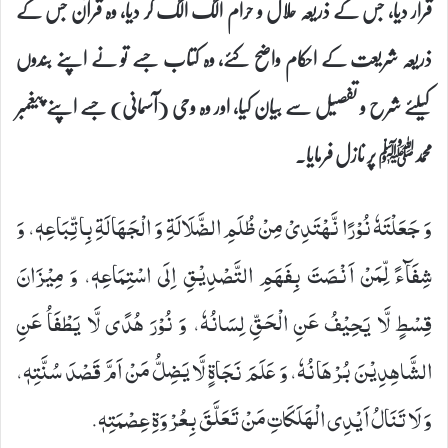
قرار دیا، جس کے ذریعہ حلال و حرام الگ الگ کر دیا، وہ قرآن جس کے
ذریعہ شریعت کے احکام واضح کئے، وہ کتاب جسے تو نے اپنے بندوں
کیلئے شرح و تفصیل سے بیان کیا، اور وہ وحی (آسمانی) جسے اپنے پیغمبر
محمدﷺ پر نازل فرمایا۔
وَ جَعَلْتَهٗ نُوْرًا نَّهْتَدِیْ مِنْ ظُلَمِ الضَّلَالَةِ وَ الْجَهَالَةِ بِاتِّبَاعِهٖ، وَ
شِفَآءً لِّمَنْ اَنْصَتَ بِفَهَمِ التَّصْدِیْقِ اِلَى اسْتِمَاعِهٖ، وَ مِیْزَانَ
قِسْطٍ لَّا یَحِیْفُ عَنِ الْحَقِّ لِسَانُهٗ، وَ نُوْرَ هُدًى لَّا یَطْفَاُ عَنِ
الشَّاهِدِیْنَ بُرْهَانُهٗ، وَ عَلَمَ نَجَاةٍ لَّا یَضِلُّ مَنْ اَمَّ قَصْدَ سُنَّتِهٖ،
وَ لَا تَنَالُ اَیْدِی الْهَلَكَاتِ مَنْ تَعَلَّقَ بِعُرْوَةِ عِصْمَتِهٖ.