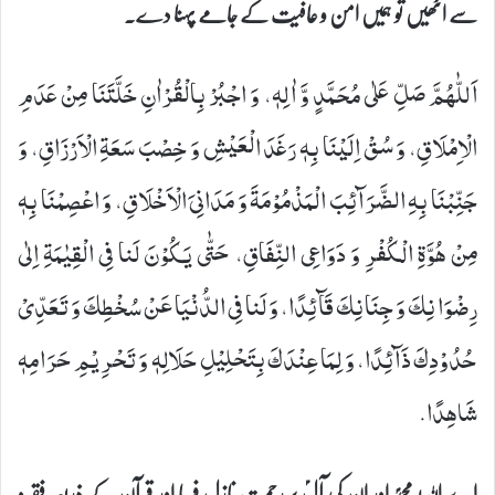
سے اٹھیں تو ہمیں امن و عافیت کے جامے پہنا دے۔
اَللّٰهُمَّ صَلِّ عَلٰى مُحَمَّدٍ وَّ اٰلِهٖ، وَ اجْبُرْ بِالْقُرْاٰنِ خَلَّتَنَا مِنْ عَدَمِ
الْاِمْلَاقِ، وَ سُقْ اِلَیْنَا بِهٖ رَغَدَ الْعَیْشِ وَ خِصْبَ سَعَةِ الْاَرْزَاقِ، وَ
جَنِّبْنَا بِهِ الضَّرَآئِبَ الْمَذْمُوْمَةَ وَ مَدَانِیَ الْاَخْلَاقِ، وَ اعْصِمْنَا بِهٖ
مِنْ هُوَّةِ الْكُفْرِ وَ دَوَاعِی النِّفَاقِ، حَتّٰى یَكُوْنَ لَنا فِی الْقِیٰمَةِ اِلٰى
رِضْوَانِكَ وَ جِنَانِكَ قَآئِدًا، وَ لَنا فِی الدُّنْیَا عَنْ سُخْطِكَ وَ تَعَدِّیْ
حُدُوْدِكَ ذَآئِدًا، وَ لِمَا عِنْدَكَ بِتَحْلِیْلِ حَلَالِهٖ وَ تَحْرِیْمِ حَرَامِهٖ
شَاهِدًا.
اے اللہ! محمدؐ اور ان کی آلؑ پر رحمت نازل فرما اور قرآن کے ذریعہ فقر و