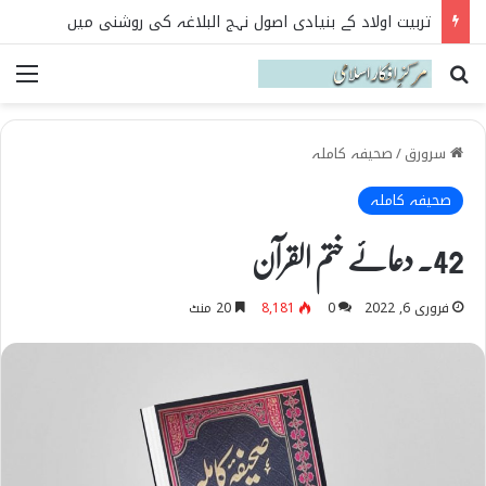
تربیت اولاد کے بنیادی اصول نہج البلاغہ کی روشنی میں
Search for
می
سرورق
/
صحیفہ کاملہ
صحیفہ کاملہ
42۔ دعائے ختم القرآن
فروری 6, 2022
0
8,181
20 منٹ