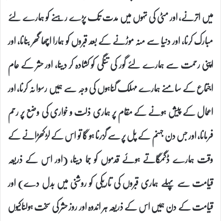
میں اترنے، اور مٹی کی تہوں میں مدت تک پڑے رہنے کو ہمارے لئے
مبارک کرنا، اور دنیا سے منہ موڑنے کے بعد قبروں کو ہمارا اچھا گھر بنانا، اور
اپنی رحمت سے ہمارے لئے گور کی تنگی کو کشادہ کر دینا، اور حشر کے عام
اجتماع کے سامنے ہمارے مہلک گناہوں کی وجہ سے ہمیں رسوا نہ کرنا، اور
اعمال کے پیش ہونے کے مقام پر ہماری ذلت و خواری کی وضع پر رحم
فرمانا، اور جس دن جہنم کے پل پر سے گزرنا ہو گا تو اس کے لڑکھڑانے کے
وقت ہمارے ڈگمگاتے ہوئے قدموں کو جما دینا، (اور اس کے ذریعہ
قیامت سے پہلے ہماری قبروں کی تاریکی کو روشنی میں بدل دے) اور
قیامت کے دن ہمیں اس کے ذریعہ ہر اندوہ اور روز حشر کی سخت ہولناکیوں