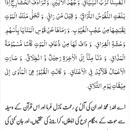
اَنْفُسِنَا كَرْبَ السِّیَاقِ، وَ جَهْدَ الْاَنِیْنِ، وَ تَرَادُفَ الْحَشَارِجِ اِذَا
بَلَغَتِ النُّفُوْسُ التَّرَاقِیَ، وَ قِیْلَ مَنْ رّاقٍّ، وَ تَجَلّٰى مَلَكُ الْمَوْتِ
لِقَبْضِهَا مِنْ حُجُبِ الْغُیُوْبِ، وَ رَمَاهَا عَنْ قَوْسِ الْمَنَایَا بِاَسْهُمِ
وَحْشَةِ الْفِرَاقِ، وَ دَافَ لَهَا مِنْ ذُعَافِ الْمَوْتِ كَاْسًا مَّسْمُوْمَةَ
الْمَذَاقِ، وَ دَنَا مِنَّاۤ اِلَى الْاٰخِرَةِ رَحِیْلٌ وَّ انْطِلَاقٌ، وَ صَارَتِ
الْاَعْمَالُ قَلَآئِدَ فِی الْاَعْنَاقِ، وَ كَانَتِ الْقُبُوْرُ هِیَ الْمَاْوٰى اِلٰى
مِیْقَاتِ یَوْمِ التَّلَاقِ.
اے اللہ! محمدؐ اور ان کی آلؑ پر رحمت نازل فرما اور اس قرآن کے وسیلہ
سے موت کے ہنگام نزع کی اذیتوں، کراہنے کی سختیوں، اور جان کنی کی