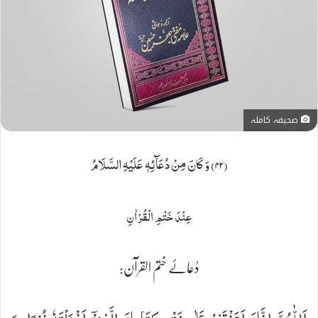
صحیفہ کاملہ
(۴۲) وَ كَانَ مِنْ دُعَآئِهٖ عَلَیْهِ السَّلَامُ
عِنْدَ خَتْمِ الْقُرْاٰنِ
دُعائے ختم القرآن: