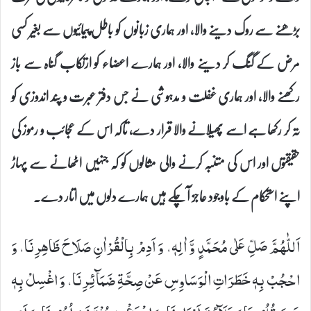
بڑھنے سے روک دینے والا، اور ہماری زبانوں کو باطل پیمائیوں سے بغیر کسی
مرض کے گنگ کر دینے والا، اور ہمارے اعضاء کو ارتکاب گناہ سے باز
رکھنے والا، اور ہماری غفلت و مدہوشی نے جس دفتر عبرت و پند اندوزی کو
تہ کر رکھا ہے اسے پھیلانے والا قرار دے، تاکہ اس کے عجائب و رموز کی
حقیقتوں اور اس کی متنبہ کرنے والی مثالوں کو کہ جنہیں اٹھانے سے پہاڑ
اپنے استحکام کے باوجود عاجز آ چکے ہیں ہمارے دلوں میں اتار دے۔
اَللّٰهُمَّ صَلِّ عَلٰى مُحَمَّدٍ وَّ اٰلِهٖ، وَ اَدِمْ بِالْقُرْاٰنِ صَلَاحَ ظَاهِرِنَا، وَ
احْجُبْ بِهٖ خَطَرَاتِ الْوَسَاوِسِ عَنْ صِحَّةِ ضَمَآئِرِنَا، وَ اغْسِلْ بِهٖ