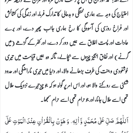
احتیاج کی وجہ سے ہماری خستگی و بدحالی کا تدارک فرما، اور زندگی کی کشائش
اور فراخ روزی کی آسودگی کا رخ ہماری جانب پھیر دے، اور بُرے
عادات اور پست اخلاق سے ہمیں دور کر دے، اور کفر کے گڑھے (میں
گرنے) اور نفاق انگیز چیزوں سے بچالے، تاکہ وہ ہمیں قیامت میں تیری
خوشنودی و جنت کی طرف بڑھانے والا، اور دنیا میں تیری ناراضگی اور حدود
شکنی سے روکنے والا ہو، اور اس امر پر گواہ ہو کہ جو چیز تیرے نزدیک حلال
تھی اسے حلال جانا، اور جو حرام تھی اسے حرام سمجھا۔
اَللّٰهُمَّ صَلِّ عَلٰى مُحَمَّدٍ وَّ اٰلِهٖ، وَ هَوِّنْ بِالْقُرْاٰنِ عِنْدَ الْمَوْتِ عَلٰۤى