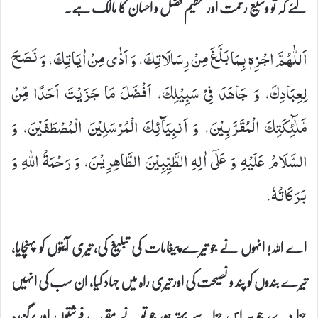
لئے کہ تو وسیع رحمت اور عظیم فضل و احسان کا مالک ہے۔
اَللّٰهُمَّ اجْزِهٖ بِمَا بَلَّغَ مِنْ رِسَالَاتِكَ، وَ اَدّٰى مِنْ اٰیَاتِكَ، وَ نَصَحَ
لِعِبَادِكَ، وَ جَاهَدَ فِیْ سَبِیْلِكَ، اَفْضَلَ مَا جَزَیْتَ اَحَدًا مِّنْ
مَّلٰٓئِكَتِكَ الْمُقَرَّبِیْنَ، وَ اَنبِیَآئِكَ الْمُرْسَلِیْنَ الْمُصْطَفَیْنَ، وَ
السَّلَامُ عَلَیْهِ وَ عَلٰۤى اٰلِهِ الطَّیِّبِیْنَ الطَّاهِرِیْنَ، وَ رَحْمَةُ اللّٰهِ وَ
بَرَكَاتُهٗ.
اے اللہ! انہوں نے جو تیرے پیغامات کی تبلیغ کی، تیری آیتوں کو پہنچایا،
تیرے بندوں کو پند و نصیحت کی اور تیری راہ میں جہاد کیا، ان سب کی انہیں
جزا دے، جو ہر اس جزا سے بہتر ہو، جو تو نے مقرب فرشتوں اور برگزیدہ