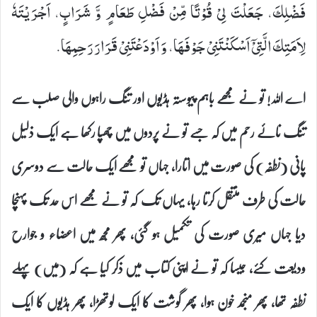
فَضْلِكَ، جَعَلْتَ لِیْ قُوْتًا مِّنْ فَضْلِ طَعَامٍ وَّ شَرَابٍ، اَجْرَیْتَهٗ
لِاَمَتِكَ الَّتِیْۤ اَسْكَنْتَنِیْ جَوْفَهَا، وَ اَوْدَعْتَنِیْ قَرَارَ رَحِمِهَا.
اے اللہ! تو نے مجھے باہم پیوستہ ہڈیوں اور تنگ راہوں والی صلب سے
تنگ نائے رحم میں کہ جسے تو نے پردوں میں چھپا رکھا ہے ایک ذلیل
پانی (نطفہ) کی صورت میں اتارا، جہاں تو مجھے ایک حالت سے دوسری
حالت کی طرف منتقل کرتا رہا، یہاں تک کہ تو نے مجھے اس حد تک پہنچا
دیا جہاں میری صورت کی تکمیل ہو گئی، پھر مجھ میں اعضاء و جوارح
ودیعت کئے، جیسا کہ تو نے اپنی کتاب میں ذکر کیا ہے کہ (میں) پہلے
نطفہ تھا، پھر منجمد خون ہوا، پھر گوشت کا ایک لوتھڑا، پھر ہڈیوں کا ایک