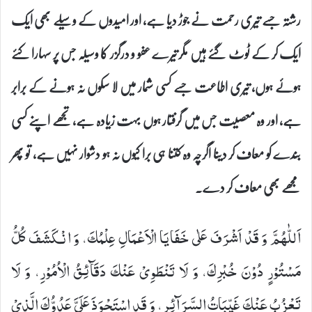
رشتہ جسے تیری رحمت نے جوڑ دیا ہے، اور امیدوں کے وسیلے بھی ایک
ایک کر کے ٹوٹ گئے ہیں مگر تیرے عفو و درگزر کا وسیلہ جس پر سہارا کئے
ہوئے ہوں، تیری اطاعت جسے کسی شمار میں لا سکوں نہ ہونے کے برابر
ہے، اور وہ معصیت جس میں گرفتار ہوں بہت زیادہ ہے، تجھے اپنے کسی
بندے کو معاف کر دینا اگرچہ وہ کتنا ہی برا کیوں نہ ہو دشوار نہیں ہے، تو پھر
مجھے بھی معاف کر دے۔
اَللّٰهُمَّ وَ قَدْ اَشْرَفَ عَلٰى خَفَایَا الْاَعْمَالِ عِلْمُكَ، وَ انْكَشَفَ كُلُّ
مَسْتُوْرٍ دُوْنَ خُبْرِكَ، وَ لَا تَنْطَوِیْ عَنْكَ دَقَآئِقُ الْاُمُوْرِ، وَ لَا
تَعْزُبُ عَنْكَ غَیِّبَاتُ السَّرَآئِرِ، وَ قَدِ اسْتَحْوَذَ عَلَیَّ عَدُوُّكَ الَّذِیْ