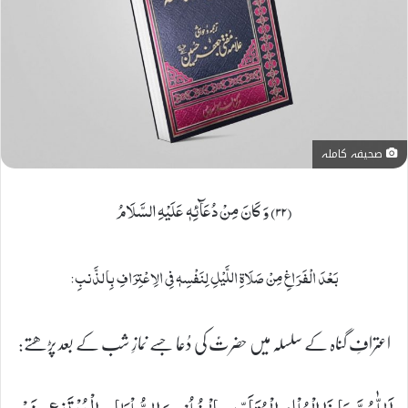
صحیفہ کاملہ
(۳۲) وَ كَانَ مِنْ دُعَآئِهٖ عَلَیْهِ السَّلَامُ
بَعْدَ الْفَرَاغِ مِنْ صَلَاةِ اللَّیْلِ لِنَفْسِهٖ فِی الِاعْتِرَافِ بِالذَّنبِ:
اعترافِ گناہ کے سلسلہ میں حضرتؑ کی دُعا جسے نمازِ شب کے بعد پڑھتے: