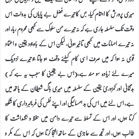
میری پرورش کا اہتمام کیا، جس کا تیرے فضل بے پایاں کی بدولت اس
وقت تک سلسلہ جاری ہے کہ نہ تیرے حسن سلوک سے کبھی محروم رہا، اور
نہ تیرے احسانات میں کبھی تاخیر ہوئی، لیکن اس کے باوجود یقین و اعتماد
قوی نہ ہوا کہ میں صرف اسی کام کیلئے وقف ہو جاتا جو تیرے نزدیک
میرے لئے زیادہ سو مند ہے،(اس بے یقینی کا سبب یہ ہے کہ)
بدگمانی اور کمزوریٔ یقین کے سلسلہ میں میری باگ شیطان کے ہاتھ میں
ہے، اس لئے میں اس کی بد ہمسائیگی اور اپنے نفس کی فرمانبرداری کا شکوہ
کرتا ہوں، اور اس کے تسلط سے تیرے دامن میں حفظ و نگہداشت کا
طالب ہوں، اور تجھ سے عاجزی کے ساتھ التجا کرتا ہوں کہ اس کے مکر و