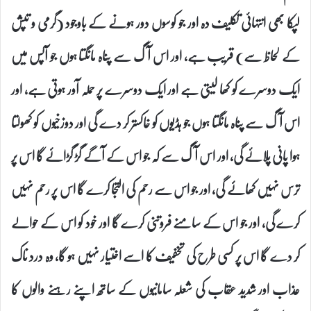
لپکا بھی انتہائی تکلیف دہ اور جو کوسوں دور ہونے کے باوجود (گرمی و تپش
کے لحاظ سے) قریب ہے، اور اس آگ سے پناہ مانگتا ہوں جو آپس میں
ایک دوسرے کو کھا لیتی ہے اور ایک دوسرے پر حملہ آور ہوتی ہے، اور
اس آگ سے پناہ مانگتا ہوں جو ہڈیوں کو خاکستر کر دے گی اور دوزخیوں کو کھولتا
ہوا پانی پلائے گی، اور اس آگ سے کہ جو اس کے آگے گڑ گڑائے گا اس پر
ترس نہیں کھائے گی، اور جو اس سے رحم کی التجا کرے گا اس پر رحم نہیں
کرے گی، اور جو اس کے سامنے فروتنی کرے گا اور خود کو اس کے حوالے
کر دے گا اس پر کسی طرح کی تخفیف کا اسے اختیار نہیں ہو گا، وہ درد ناک
عذاب اور شدید عقاب کی شعلہ سامانیوں کے ساتھ اپنے رہنے والوں کا