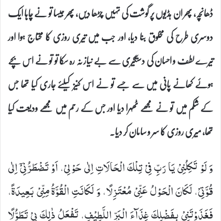
ڈھانچہ، پھر ان ہڈیوں پر گوشت کی تہیں چڑھا دیں، پھر جیسا تو نے چاہا ایک
دوسری طرح کی مخلوق بنا دیا، اور جب میں تیری روزی کا محتاج ہوا اور
تیرے لطف و احسان کی دستگیری سے بے نیاز نہ رہ سکا تو تو نے اس بچے
ہوئے کھانے پانی میں سے جسے تو نے اس کنیز کیلئے جاری کیا تھا جس
کے شکم میں تو نے مجھے ٹھہرا دیا اور جس کے رحم میں مجھے ودیعت کیا
تھا، میری روزی کا سر و سامان کر دیا۔
وَ لَوْ تَكِلُنِیْ یَا رَبِّ فِیْ تِلْكَ الْحَالَاتِ اِلٰى حَوْلِیْ، اَوْ تَضْطَرُّنِیْۤ اِلٰى
قُوَّتِیْ، لَكَانَ الْحَوْلُ عَنِّیْ مُعْتَزِلًا، وَ لَكَانَتِ الْقُوَّةُ مِنِّیْ بَعِیدَةً،
فَغَذَوْتَنِیْ بِفَضْلِكَ غِذَآءَ الْبَرِّ اللَّطِیْفِ، تَفْعَلُ ذٰلِكَ بِیْ تَطَوُّلًا