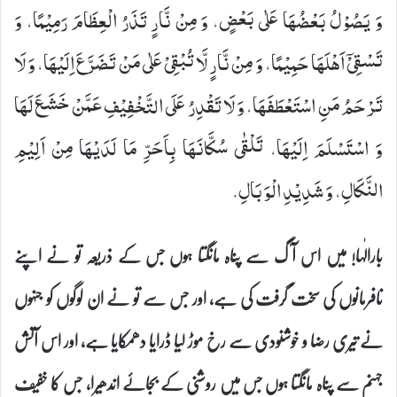
وَ یَصُوْلُ بَعْضُهَا عَلٰى بَعْضٍ، وَ مِنْ نَّارٍ تَذَرُ الْعِظَامَ رَمِیْمًا، وَ
تَسْقِیْۤ اَهْلَهَا حَمِیْمًا، وَ مِنْ نَّارٍ لَّا تُبْقِیْ عَلٰى مَنْ تَضَرَّعَ اِلَیْهَا، وَ لَا
تَرْحَمُ مَنِ اسْتَعْطَفَهَا، وَ لَا تَقْدِرُ عَلَى التَّخْفِیْفِ عَمَّنْ خَشَعَ لَهَا
وَ اسْتَسْلَمَ اِلَیْهَا، تَلْقٰى سُكَّانَهَا بِاَحَرِّ مَا لَدَیْهَا مِنْ اَلِیْمِ
النَّكَالِ، وَ شَدِیْدِ الْوَبَالِ‏.
بارالٰہا! میں اس آگ سے پناہ مانگتا ہوں جس کے ذریعہ تو نے اپنے
نافرمانوں کی سخت گرفت کی ہے، اور جس سے تو نے ان لوگوں کو جنہوں
نے تیری رضا و خوشنودی سے رخ موڑ لیا ڈرایا دھمکایا ہے، اور اس آتش
جہنم سے پناہ مانگتا ہوں جس میں روشنی کے بجائے اندھیرا، جس کا خفیف