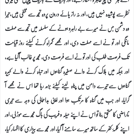
نظر سے پوشیدہ نہیں ہیں، اور نہ راز ہائے درون پردہ تجھ سے مخفی ہیں، تیرا
وہ دشمن جس نے میرے بے راہرو ہونے کے سلسلہ میں تجھ سے مہلت
مانگی اور تو نے اسے مہلت دی، اور مجھے گمراہ کرنے کیلئے روز قیامت
تک فرصت طلب کی اور تو نے اسے فرصت دی، مجھ پر غالب آگیا ہے،
اور جبکہ میں ہلاک کرنے والے صغیرہ گناہوں اور تباہ کرنے والے کبیرہ
گناہوں سے تیرے دامن میں پناہ لینے کیلئے بڑھ رہا تھا اس نے مجھے آ
گرایا، اور جب میں گناہ کا مرتکب ہوا اور اپنی بداعمالی کی وجہ سے تیری
ناراضی کا مستحق بنا تو اس نے اپنے حیلہ و فریب کی باگ مجھ سے موڑ لی، اور
اپنے کلمۂ کفر کے ساتھ میرے سامنے آ گیا، اور مجھ سے بیزاری کا اظہار کیا،