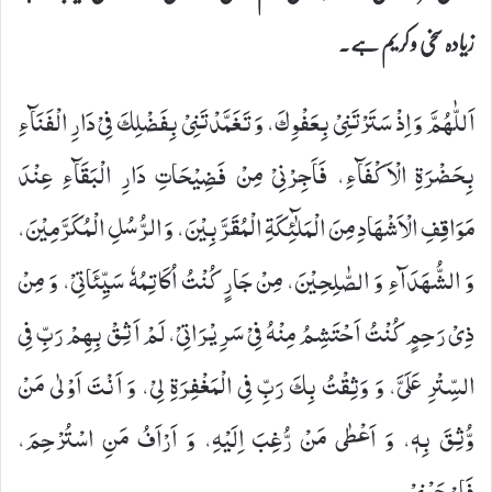
زیادہ سخی و کریم ہے۔
اَللّٰهُمَّ وَ اِذْ سَتَرْتَنِیْ بِعَفْوِكَ، وَ تَغَمَّدْتَنِیْ بِفَضْلِكَ فِیْ دَارِ الْفَنَآءِ
بِحَضْرَةِ الْاَكْفَآءِ، فَاَجِرْنِیْ مِنْ فَضِیْحَاتِ دَارِ الْبَقَآءِ عِنْدَ
مَوَاقِفِ الْاَشْهَادِ مِنَ الْمَلٰٓئِكَةِ الْمُقَرَّبِیْنَ، وَ الرُّسُلِ الْمُكَرَّمِیْنَ،
وَ الشُّهَدَآءِ وَ الصّٰلِحِیْنَ، مِنْ جَارٍ كُنْتُ اُكَاتِمُهٗ سَیِّئَاتِیْ، وَ مِنْ
ذِیْ رَحِمٍ كُنْتُ اَحْتَشِمُ مِنْهُ فِیْ سَرِیْرَاتِیْ، لَمْ اَثِقْ بِهِمْ رَبِّ فِی
السِّتْرِ عَلَیَّ، وَ وَثِقْتُ بِكَ رَبِّ فِی الْمَغْفِرَةِ لِیْ، وَ اَنْتَ اَوْلٰى مَنْ
وُّثِقَ بِهٖ، وَ اَعْطٰى مَنْ رُّغِبَ اِلَیْهِ، وَ اَرْاَفُ مَنِ اسْتُرْحِمَ،
فَارْحَمْنِیْ.