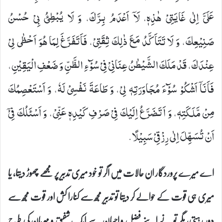
عَلَیَّ اِلٰى غَایَتِیْ هٰذِهٖ، لَاۤ اَعْدَمُ بِرَّكَ، وَ لَا یُبْطِئُ بِیْ حُسْنُ
صَنِیْعِكَ، وَ لَا تَتَاَكَّدُ مَعَ ذٰلِكَ ثِقَتِیْ، فَاَتَفَرَّغَ لِمَا هُوَ اَحْظٰى لِیْ
عِنْدَكَ، قَدْ مَلَكَ الشَّیْطٰنُ عِنَانِیْ فِیْ سُوْٓءِ الظَّنِّ وَ ضَعْفِ الْیَقِیْنِ،
فَاَنَاۤ اَشْكُوْ سُوْٓءَ مُجَاوَرَتِهٖ لِیْ، وَ طَاعَةَ نَفْسِیْ لَهٗ، وَ اَسْتَعْصِمُكَ
مِنْ مَّلَكَتِهٖ، وَ اَتَضَرَّعُ اِلَیْكَ فِیْ صَرْفِ كَیْدِهٖ عَنِّیْ، وَ اَسْئَلُكَ فِیْۤ
اَنْ تُسَهِّلَ اِلٰى رِزْقِیْ سَبِیْلًا.
اے میرے پروردگار ان حالات میں اگر تو خود میری تدبیر پر مجھے چھوڑ دیتا، یا
میری ہی قوت کے حوالے کر دیتا تو تدبیر مجھ سے کنارا کش اور قوت مجھ سے
دور رہتی، مگر تو نے اپنے فضل و احسان سے ایک شفیق و مہربان کی طرح