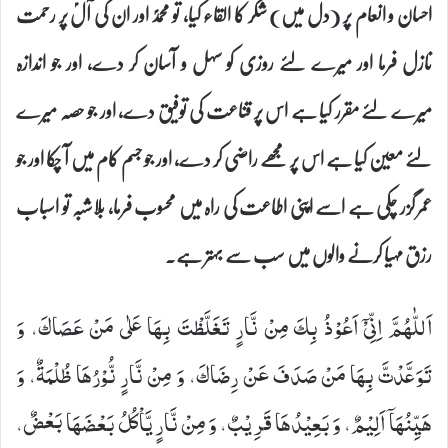
احسان و انعام پر (دل میں) شکر کا القاء کیا، تو محمدؐ اور ان کی آلؑ پر رحمت
نازل فرما اور میرے لئے روزی کو سہل و آسان کر دے، اور جو اندازہ
میرے لئے مقرر کیا ہے اس پر قناعت کی توفیق دے، اور جو حصہ میرے
لئے معین کیا ہے اس پر مجھے راضی کر دے، اور جو جسم کام میں آ چکا اور جو
عمر گزر چکی ہے اسے اپنی اطاعت کی راہ میں محسوب فرما، بلاشبہ تو اسباب
رزق مہیا کرنے والوں میں سب سے بہتر ہے۔
اَللّٰهُمَّ اِنِّیْۤ اَعُوْذُ بِكَ مِنْ نَّارٍ تَغَلَّظْتَ بِهَا عَلٰى مَنْ عَصَاكَ، وَ
تَوَعَّدْتَّ بِهَا مَنْ صَدَفَ عَنْ رِضَاكَ، وَ مِنْ نَّارٍ نُّوْرُهَا ظُلْمَةٌ، وَ
هَیِّنُهَاۤ اَلِیْمٌ، وَ بَعِیْدُهَا قَرِیْبٌ، وَ مِنْ نَّارٍ یَّاْكُلُ بَعْضَهَا بَعْضٌ،