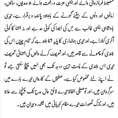
مضبوط فرمانروائی والے اور ایسی عزت و رفعت والے جو صدیوں، سالوں،
زمانوں اور دنوں کے بیتنے گزرنے کے باوجود پائندہ و برقرار ہے، تیری
بادشاہی ایسی غالب ہے جس کی ابتدا کی کوئی حد ہے اور نہ انتہا کا کوئی
آخری کنارا ہے، اور تیری جہانداری کا پایہ اتنا بلند ہے کہ تمام چیزیں اس کی
بلندی کو چھونے سے قاصر ہیں، اور تعریف کرنے والوں کی انتہائی تعریف
تیری اس بلندی کے پست ترین درجہ تک بھی نہیں پہنچ سکتی جسے تو
نے اپنے لئے مخصوص کیا ہے، صفتوں کے کارواں تیرے بارے میں
سرگردان ہیں، اور توصیفی الفاظ تیرے لائق حال مدح تک پہنچنے سے عاجز
ہیں، اور نازک تصورات تیرے مقام کبریائی میں ششدر و حیران ہیں۔