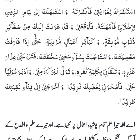
اسْتَنْظَرَكَ لِغَوَایَتِیْ فَاَنْظَرْتَهٗ، وَ اسْتَمْهَلَكَ اِلٰى یَوْمِ الدِّیْنِ
لِاِضْلَالِیْ فَاَمْهَلْتَهٗ، فَاَوْقَعَنِیْ وَ قَدْ هَرَبْتُ اِلَیْكَ مِنْ صَغَآئِرِ
ذُنُوْبٍ مُّوْبِقَةٍ، وَ كَبَآئِرِ اَعْمَالٍ مُّرْدِیَةٍ، حَتّٰۤى اِذَا قَارَفْتُ
مَعْصِیَتَكَ، وَ اسْتَوْجَبْتُ بِسُوْٓءِ سَعْیِیْ سَخْطَتَكَ، فَتَلَ عَنِّیْ عِذَارَ
غَدْرِهٖ، وَ تَلَقَّانِیْ بِكَلِمَةِ كُفْرِهٖ، وَ تَوَلَّى الْبَرَآءَةَ مِنِّیْ، وَ اَدْبَرَ مُوَلِّیًا
عَنِّیْ، فَاَصْحَرَنِیْ لِغَضَبِكَ فَرِیْدًا، وَ اَخْرَجَنِیْۤ اِلٰى فِنَآءِ نَقِمَتِكَ
طَرِیْدًا.
اے اللہ تیرا علم تمام پوشیدہ اعمال پر محیط ہے، اور تیرے علم و اطلاع کے
آگے ہر مخفی چیز ظاہر و آشکار اہے، اور باریک سے باریک چیزیں بھی تیری