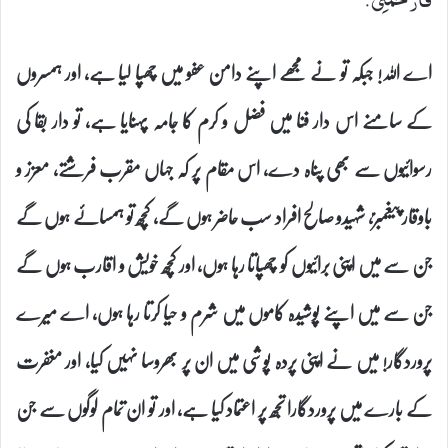
اے اللہ! جبکہ تو نے مجھے اپنے دامن عفو میں چھپا لیا ہے، اور ہمسروں
کے سامنے اس دار فنا میں فضل و کرم کا جامہ پہنایا ہے، تو دار بقا کی
رسوائیوں سے بھی پناہ دے، اس مقام پر کہ جہاں مقرب فرشتے، معزز و
باوقار پیغمبرؑ، شہیدو صالح افراد سب حاضر ہوں گے، کچھ تو ہمسائے ہوں گے
جن سے میں اپنی برائیوں کو چھپاتا رہا ہوں، اور کچھ خویش و اقارب ہوں گے
جن سے میں اپنے پوشیدہ کاموں میں شرم و حیا کرتا رہا ہوں، اے میرے
پروردگار! میں نے اپنی پردہ پوشی میں ان پر بھروسا نہیں کیا، اور مغفرت
کے بارے میں پروردگارا تجھ پر اعتماد کیا ہے، اور تو ان تمام لوگوں سے جن