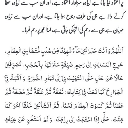
پر اعتماد کیا جاتا ہے زیادہ سزاوار اعتماد ہے، اور ان سب سے زیادہ عطا
کرنے والا ہے جن کی طرف رجوع ہوا جاتا ہے، اور ان سب سے زیادہ
مہربان ہے جن سے رحم کی التجا کی جاتی ہے، لہٰذا مجھ پر رحم فرما۔
اَللّٰهُمَّ وَ اَنْتَ حَدَرْتَنِیْ مَآءً مَّهِیْنًا مِّنْ صُلْبٍ مُّتَضَایِقِ الْعِظَامِ،
حَرِجِ الْمَسَالِكِ اِلٰى رَحِمٍ ضَیِّقَةٍ سَتَرْتَهَا بِالْحُجُبِ، تُصَرِّفُنِیْ
حَالًا عَنْ حَالٍ حَتَّى انْتَهَیْتَ بِیْۤ اِلَى تَمَامِ الصُّوْرَةِ، وَ اَثْبَتَّ فِیَّ
الْجَوَارِحَ كَمَا نَعَتَّ فِیْ كِتَابِكَ: نُطْفَةً ثُمَّ عَلَقَةً ثُمَّ مُضْغَةً ثُمَّ
عَظْمًا ثُمَّ كَسَوْتَ الْعِظَامَ لَحْمًا، ثُمَّ اَنْشَاْتَنِیْ خَلْقًا اٰخَرَ كَمَا
شِئْتَ، حَتّٰۤى اِذَا احْتَجْتُ اِلٰى رِزْقِكَ، وَ لَمْ اَسْتَغْنِ عَنْ غِیَاثِ