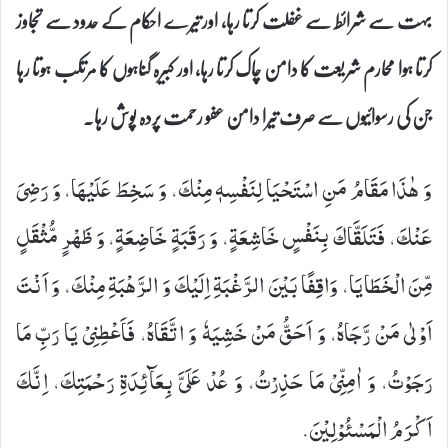
بہت سے شرائط سے غفلت کرتا رہا، اور تیرے احکام کے حدود سے تجاوز
کرتا ہوا محارم شریعت کا دامن چاک کرتا رہا، اور کبیرہ گناہوں کا مرتکب ہوتا رہا
جن کی رسوائیوں سے صرف تیرا دامن عفو رحمت پردہ پوش رہا۔
وَ هٰذَا مَقَامُ مَنِ اسْتَحْیَا لِنَفْسِهٖ مِنْكَ، وَ سَخِطَ عَلَیْهَا، وَ رَضِیَ
عَنْكَ، فَتَلَقَّاكَ بِنَفْسٍ خَاشِعَةٍ، وَ رَقَبَةٍ خَاضِعَةٍ، وَ ظَهْرٍ مُّثْقَلٍ
مِّنَ الْخَطَایَا، وَاقِفًا بَیْنَ الرَّغْبَةِ اِلَیْكَ وَ الرَّهْبَةِ مِنْكَ، وَ اَنْتَ
اَوْلٰى مَنْ رَّجَاهُ، وَ اَحَقُّ مَنْ خَشِیَهٗ وَ اتَّقَاهُ، فَاَعْطِنِیْ یَا رَبِّ مَا
رَجَوْتُ، وَ اٰمِنِّیْ مَا حَذِرْتُ، وَ عُدْ عَلَیَّ بِعَآئِدَةِ رَحْمَتِكَ، اِنَّكَ
اَكْرَمُ الْمَسْئُوْلِیْنَ.