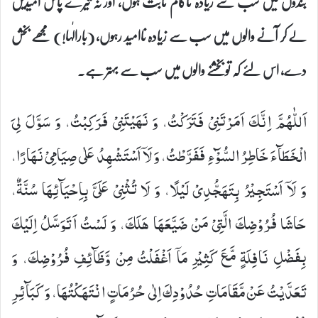
بندوں میں سب سے زیادہ ناکام ثابت ہوں، اور نہ تیرے پاس امیدیں
لے کر آنے والوں میں سب سے زیادہ ناامید رہوں، (بارالٰہا!) مجھے بخش
دے، اس لئے کہ تو بخشنے والوں میں سب سے بہتر ہے۔
اَللّٰهُمَّ اِنَّكَ اَمَرْتَنِیْ فَتَرَكْتُ، وَ نَهَیْتَنِیْ فَرَكِبْتُ، وَ سَوَّلَ لِیَ
الْخَطَآءَ خَاطِرُ السُّوْٓءِ فَفَرَّطْتُ، وَ لَاۤ اَسْتَشْهِدُ عَلٰى صِیَامِیْ نَهَارًا،
وَ لَاۤ اَسْتَجِیْرُ بِتَهَجُّدِیْ لَیْلًا، وَ لَا تُثْنِیْ عَلَیَّ بِاِحْیَآئِهَا سُنَّةٌ،
حَاشَا فُرُوْضِكَ الَّتِیْ مَنْ ضَیَّعَهَا هَلَكَ، وَ لَسْتُ اَتَوَسَّلُ اِلَیْكَ
بِفَضْلِ نَافِلَةٍ مَّعَ كَثِیْرِ مَاۤ اَغْفَلْتُ مِنْ وَّظَآئِفِ فُرُوْضِكَ، وَ
تَعَدَّیْتُ عَنْ مَّقَامَاتِ حُدُوْدِكَ اِلٰى حُرُمَاتٍ انْتَهَكْتُهَا، وَ كَبَآئِرِ