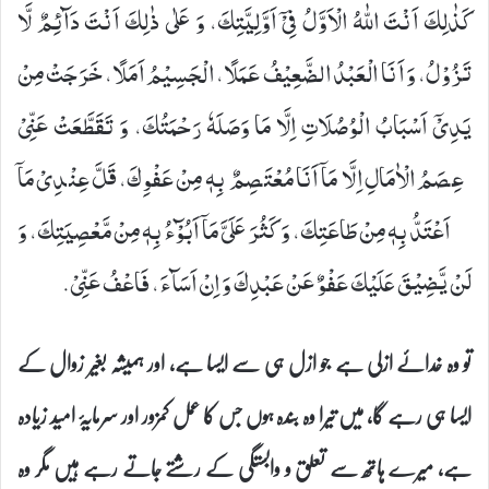
كَذٰلِكَ اَنْتَ اللّٰهُ الْاَوَّلُ فِیْۤ اَوَّلِیَّتِكَ، وَ عَلٰى ذٰلِكَ اَنْتَ دَآئِمٌ لَّا
تَزُوْلُ، وَ اَنَا الْعَبْدُ الضَّعِیْفُ عَمَلًا، الْجَسِیْمُ اَمَلًا، خَرَجَتْ مِنْ
یَدِیْۤ اَسْبَابُ الْوُصُلَاتِ اِلَّا مَا وَصَلَهٗ رَحْمَتُكَ، وَ تَقَطَّعَتْ عَنِّیْ
عِصَمُ الْاٰمَالِ اِلَّا مَاۤ اَنَا مُعْتَصِمٌ بِهٖ مِنْ عَفْوِكَ، قَلَّ عِنْدِیْ مَاۤ
اَعْتَدُّ بِهٖ مِنْ طَاعَتِكَ، وَ كَثُرَ عَلَیَّ مَاۤ اَبُوْٓءُ بِهٖ مِنْ مَّعْصِیَتِكَ، وَ
لَنْ یَّضِیْقَ عَلَیْكَ عَفْوٌ عَنْ عَبْدِكَ وَ اِنْ اَسَآءَ، فَاعْفُ عَنِّیْ.
تو وہ خدائے ازلی ہے جو ازل ہی سے ایسا ہے، اور ہمیشہ بغیر زوال کے
ایسا ہی رہے گا، میں تیرا وہ بندہ ہوں جس کا عمل کمزور اور سرمایۂ امید زیادہ
ہے، میرے ہاتھ سے تعلق و وابستگی کے رشتے جاتے رہے ہیں مگر وہ