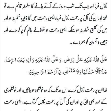
نازل فرما اور جب تک شب و روز کے آنے جانے کا سلسلہ قائم رہے تو
محمدؐ اور ان کی آلؑ پر رحمت نازل فرما، ایسی رحمت جس کا ذخیرہ ختم نہ ہو اور
جس کی گنتی شمار نہ ہو سکے، ایسی رحمت جو فضائے عالم کو پر کر دے اور
زمین و آسمان کو بھر دے۔
صَلَّى اللّٰهُ عَلَیْهِ حَتّٰى یَرْضٰى، وَ صَلَّى اللّٰهُ عَلَیْهِ وَ اٰلِهٖ بَعْدَ الرِّضَا،
صَلَاةً لَّا حَدَّ لَهَا وَ لَا مُنْتَهٰى، یَاۤ اَرْحَمَ الرَّاحِمِیْنَ.
خدا ان پر رحمت نازل کرے اس حد تک کہ وہ خوشنود ہو جائیں، اور خوشنودی
کے بعد بھی انؐ پر اور ان کی آلؑ پر رحمت نازل کرتا رہے، ایسی رحمت