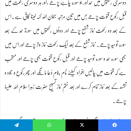
دوسری رکعتوں میں حمد اور جو سورہ چاہے پڑھے ،اور ہر دوسری رکعت میں
قبل رکوع قنوت پڑھے جس میں تین مرتبہ سبحان اللہ کہہ لینا کافی ہے۔اس
کے بعد دو رکعت نماز شفع پڑھے اور دونوں رکعتوں میں سورۃ حمد کے بعد
سورہ توحید پڑھے۔ نماز شفع کے بعد ایک رکعت نماز وتر پڑھے اور اس میں
بھی سورہ حمد و سورہ توحید پڑھے اور قبل رکوع قنوت بھی پڑھے اور مستحب
ہے کہ قنوت میں چالیس افراد کیلئے نام بنام دُعا مانگے اور پھر رکوع و سجود و
تشہد کے بعد نماز تمام کرے اور بعد ختم نماز تسبیح حضرت زہرا سلام اللہ علیہا
پڑھے۔
نماز شب کا وقت اگرچہ نصف شب کے بعد شروع ہو جاتا ہے، مگر جس قدر
Telegram
WhatsApp
X
Facebook