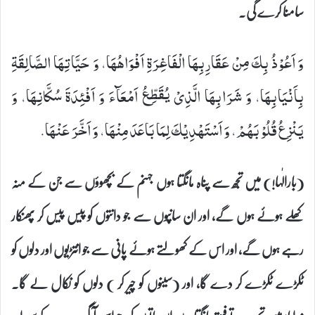
سامنا کرے گی۔
وَ اَعُوْذُ بِكَ مِنْ عَقَارِبِهَا الْفَاغِرَةِ اَفْوَاهُهَا، وَ حَیَّاتِهَا الصَّالِقَةِ
بِاَنْیَابِهَا، وَ شَرَابِهَا الَّذِیْ یُقَطِّعُ اَمْعَآءَ وَ اَفْئِدَةَ سُكَّانِهَا، وَ
یَنْزِعُ قُلُوْبَهُمْ، وَ اَسْتَهْدِیْكَ لِمَا بَاعَدَ مِنْهَا، وَ اَخَّرَ عَنْهَا.
(بارالٰہا!) میں تجھ سے پناہ مانگتا ہوں جہنم کے بچھوؤں سے جن کے منہ
کھلے ہوئے ہوں گے، اور ان سانپوں سے جو دانتوں کو پیس پیس کر پھنکار
رہے ہوں گے، اور اس کے کھولتے ہوئے پانی سے جو انتڑیوں اور دلوں کو
ٹکڑے ٹکڑے کر دے گا، اور (سینوں کو چیر کر ) دلوں کو نکال لے گا۔