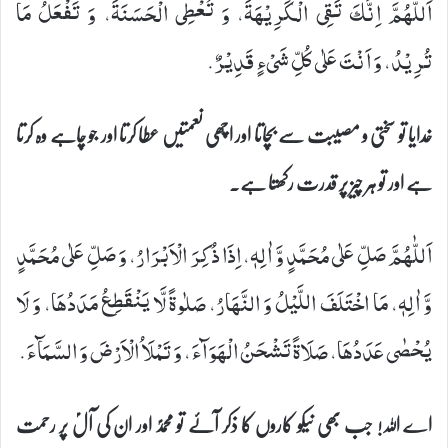
اَللّٰهُمَّ اِنَّكَ تَقِی الْكَرِیْهَةَ، وَ تُعْطِی الْحَسَنَةَ، وَ تَفْعَلُ مَا
تُرِیْدُ، وَ اَنْتَ عَلٰى كُلِّ شَیْ‏ءٍ قَدِیْرٌ.
خدایا تو سختی و مصیبت سے بچاتا اور اچھی نعمتیں عطا کرتا اور جو چاہے وہ کرتا
ہے اور تو ہر چیز پر قدرت رکھتا ہے۔
اَللّٰهُمَّ صَلِّ عَلٰى مُحَمَّدٍ وَّ اٰلِهٖ، اِذَا ذُكِرَ الْاَبْرَارُ، وَ صَلِّ عَلٰى مُحَمَّدٍ
وَّ اٰلِهٖ، مَا اخْتَلَفَ اللَّیْلُ وَ النَّهَارُ، صَلٰوةً لَّا یَنْقَطِعُ مَدَدُهَا، وَ لَا
یُحْصٰى عَدَدُهَا، صَلَاةً تَشْحَنُ الْهَوَآءَ، وَ تَمْلَاُ الْاَرْضَ وَ السَّمَآءَ.
اے اللہ! جب بھی نیکو کاروں کا ذکر آئے تو محمدؐ اور ان کی آلؑ پر رحمت