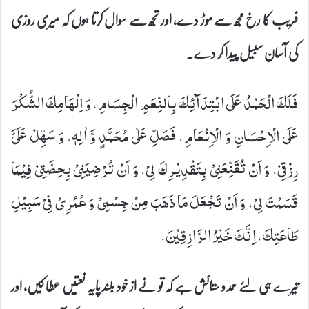
فریب کا رخ مجھ سے موڑ دے، اور تجھ سے سوال کرتا ہوں کہ میری روزی
کی آسان سبیل پیدا کر دے۔
فَلَكَ الْحَمْدُ عَلَى ابْتِدَآئِكَ بِالنِّعَمِ الْجِسَامِ، وَ اِلْهَامِكَ الشُّكْرَ
عَلَى الْاِحْسَانِ وَ الْاِنْعَامِ، فَصَلِّ عَلٰى مُحَمَّدٍ وَّ اٰلِهٖ، وَ سَهِّلْ عَلَیَّ
رِزْقِیْ، وَ اَنْ تُقَنِّعَنِیْ بِتَقْدِیْرِكَ لِیْ، وَ اَنْ تُرْضِیَنِیْ بِحِصَّتِیْ فِیْمَا
قَسَمْتَ لِیْ، وَ اَنْ تَجْعَلَ مَا ذَهَبَ مِنْ جِسْمِیْ وَ عُمُرِیْ فِیْ سَبِیْلِ
طَاعَتِكَ، اِنَّكَ خَیْرُ الرَّازِقِیْنَ.
تیرے ہی لئے حمد و ستائش ہے کہ تو نے از خود بلند پایہ نعتیں عطا کیں، اور