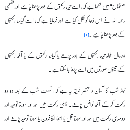
’’مفتاح‘‘ میں لکھا ہے کہ: اسے تیرہ رکعتوں کے بعد پڑھنا چاہیے اور کفعمی
رحمہ اللہ نے اس دُعا کو نقل کیا ہے اور فرمایا ہے کہ: اسے گیارہ رکعتوں
کے بعد پڑھنا چاہیے۔
[۱]
بہرحال خواہ تیرہ رکعتوں کے بعد پڑھے یا گیارہ رکعتوں کے یا آٹھ رکعتوں
کے،تینوں صورتوں میں اسے پڑھا جا سکتا ہے۔
نماز شب کا آسان و مختصر طریقہ یہ ہے کہ: نصف شب کے بعد دو دو
رکعت کر کے آٹھ نوافل پڑھے۔ پہلی رکعت میں حمد اور سورۃ توحید اور
دوسری رکعت میں حمد اور سورۃ قل یا ایھا الکافرون یا سورۃ توحید پڑھے اور