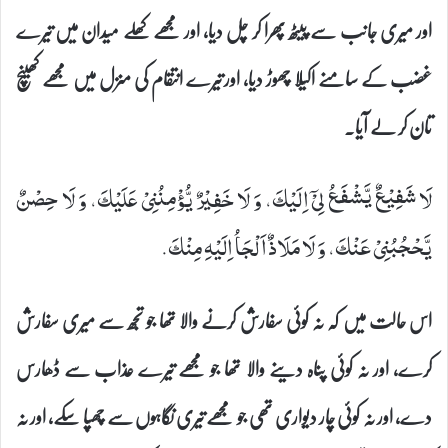
اور میری جانب سے پیٹھ پھرا کر چل دیا، اور مجھے کھلے میدان میں تیرے
غضب کے سامنے اکیلا چھوڑ دیا، اور تیرے انتقام کی منزل میں مجھے کھینچ
تان کر لے آیا۔
لَا شَفِیْعٌ یَّشْفَعُ لِیْۤ اِلَیْكَ، وَ لَا خَفِیْرٌ یُّؤْمِنُنِیْ عَلَیْكَ، وَ لَا حِصْنٌ
یَّحْجُبُنِیْ عَنْكَ، وَ لَا مَلَاذٌ اَلْجَاُ اِلَیْهِ مِنْكَ.
اس حالت میں کہ نہ کوئی سفارش کرنے والا تھا جو تجھ سے میری سفارش
کرے، اور نہ کوئی پناہ دینے والا تھا جو مجھے تیرے عذاب سے ڈھارس
دے، اور نہ کوئی چار دیواری تھی جو مجھے تیری نگاہوں سے چھپا سکے، اور نہ