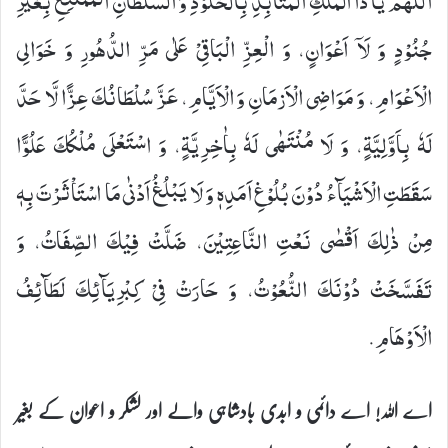
اَللّٰهُمَّ یَا ذَا الْمُلْكِ الْمُتَاَبِّدِ بِالْخُلُوْدِ وَ السُّلْطَانِ الْمُمْتَنِعِ بِغَیْرِ
جُنُوْدٍ وَ لَاۤ اَعْوَانٍ، وَ الْعِزِّ الْبَاقِیْ عَلٰى مَرِّ الدُّهُورِ وَ خَوَالِی
الْاَعْوَامِ، وَ مَوَاضِی الْاَزمَانِ وَ الْاَیَّامِ، عَزَّ سُلْطَانُكَ عِزًّا لَّا حَدَّ
لَهٗ بِاَوَّلِیَّةٍ، وَ لَا مُنْتَهٰى لَهٗ بِاٰخِرِیَّةٍ، وَ اسْتَعْلَى مُلْكُكَ عَلُوًّا
سَقَطَتِ الْاَشْیَآءُ دُوْنَ بُلُوْغِ اَمَدِهٖ وَ لَا یَبْلُغُ اَدْنٰى مَا اسْتَاْثَرْتَ بِهٖ
مِنْ ذٰلِكَ اَقْصٰى نَعْتِ النَّاعِتِیْنَ، ضَلَّتْ فِیْكَ الصِّفَاتُ، وَ
تَفَسَّخَتْ دُوْنَكَ النُّعُوْتُ، وَ حَارَتْ فِیْ كِبْرِیَآئِكَ لَطَآئِفُ
الْاَوْهَامِ.
اے اللہ! اے دائمی و ابدی بادشاہی والے اور لشکر و اعوان کے بغیر