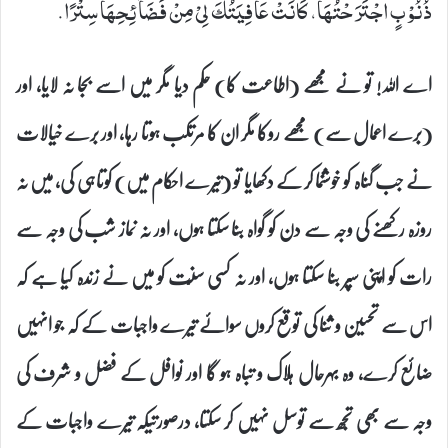
ذُنُوْبٍ اجْتَرَحْتُهَا، كَانَتْ عَافِیَتُكَ لِیْ مِنْ فَضَآئِحِهَا سِتْرًا.
اے اللہ! تو نے مجھے (اطاعت کا) حکم دیا مگر میں اسے بجا نہ لایا، اور
(برے اعمال سے) مجھے روکا مگر ان کا مرتکب ہوتا رہا، اور برے خیالات
نے جب گناہ کو خوشنما کر کے دکھایا تو (تیرے احکام میں) کوتاہی کی، میں نہ
روزہ رکھنے کی وجہ سے دن کو گواہ بنا سکتا ہوں، اور نہ نماز شب کی وجہ سے
رات کو اپنی سپر بنا سکتا ہوں، اور نہ کسی سنّت کو میں نے زندہ کیا ہے کہ
اس سے تحسین و ثنا کی توقع کروں سوائے تیرے واجبات کے کہ جو انہیں
ضائع کرے، وہ بہرحال ہلاک و تباہ ہو گا اور نوافل کے فضل و شرف کی
وجہ سے بھی تجھ سے توسل نہیں کر سکتا، درصورتیکہ تیرے واجبات کے