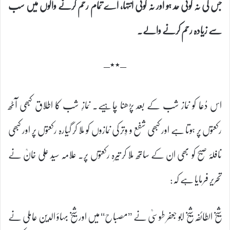
جس کی نہ کوئی حد ہو اور نہ کوئی انتہا، اے تمام رحم کرنے والوں میں سب
سے زیادہ رحم کرنے والے۔
–٭٭–
اس دُعا کو نماز شب کے بعد پڑھنا چاہیے۔ نمازِ شب کا اطلاق کبھی آٹھ
رکعتوں پر ہوتا ہے اور کبھی شفع و وِتر کی نمازوں کو ملا کر گیارہ رکعتوں پر اور کبھی
نافلۂ صبح کو بھی ان کے ساتھ ملا کر تیرہ رکعتوں پر۔ علامہ سید علی خانؒ نے
تحریر فرمایا ہے کہ:
شیخ الطائفہ شیخ ابو جعفر طوسیؒ نے ’’مصباح‘‘ میں اور شیخ بہاؤ الدین عاملی نے