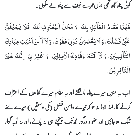
کوئی پناہ گاہ تھی جہاں تیرے خوف سے پناہ لے سکوں۔
فَهٰذَا مَقَامُ الْعَآئِذِ بِكَ، وَ مَحَلُّ الْمُعْتَرِفِ لَكَ، فَلَا یَضِیْقَنَّ
عَنِّیْ فَضْلُكَ، وَ لَا یَقْصُرَنَّ دُوْنِیْ عَفْوُكَ، وَ لَاۤ اَكُنْ اَخْیَبَ عِبَادِكَ
التَّآئِبـِیْنَ، وَ لَاۤ اَقْنَطَ وُفُوْدِكَ الْاٰمِلِیْنَ، وَ اغْفِرْ لِیْ، اِنَّكَ خَیْرُ
الْغَافِرِیْنَ.
اب یہ منزل میرے پناہ مانگنے اور یہ مقام میرے گناہوں کے اعتراف
کرنے کا، لہٰذا ایسا نہ ہو کہ تیرے دامن فضل (کی وسعتیں) میرے لئے
تنگ ہو جائیں اور عفو و درگزر مجھ تک پہنچنے ہی نہ پائے، اور نہ توبہ گزار