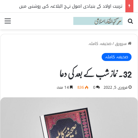
تربیت اولاد کے بنیادی اصول نہج البلاغہ کی روشنی میں
Search for
می
سرورق
/
صحیفہ کاملہ
صحیفہ کاملہ
32۔ نماز شب کے بعد کی دعا
فروری 5, 2022
0
836
14 منٹ