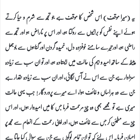
یہ (میرا موقف) اس شخص کا موقف ہے جو تجھ سے شرم و حیا کرتے
ہوئے اپنے نفس کو برائیوں سے روکتا ہو، اور اس پر ناراض ہو اور تجھ سے
راضی ہو، اور تیرے سامنے خوفزدہ دل، خمیدہ گردن اور گناہوں سے بوجھل
پیٹھ کے ساتھ امید و بیم کی حالت میں ایستادہ ہو، اور تو ان سب سے زیادہ
سزاوار ہے جن سے اس نے آس لگائی، اور ان سب سے زیادہ حقدار ہے
جن سے وہ ہراساں و خائف ہوا، اے میرے پروردگار ! جب یہی حالت
میری ہے تو مجھے بھی وہ چیز مرحمت فرما جس کا میں امیدوار ہوں، اور اس
چیز سے مطمئن کر جس سے خائف ہوں، اور اپنی رحمت کے انعام سے مجھ پر
احسان فرما۔ اس لئے کہ تو ان تمام لوگوں سے جن سے سوال کیا جاتا ہے