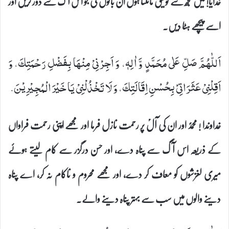
خدایا! میں تجھ سے توفیق مانگتا ہوں ان باتوں کی جو اس آگ سے دور کریں اور
اسے پیچھے ہٹا دیں۔
اَللّٰهُمَّ صَلِّ عَلٰى مُحَمَّدٍ وَّ اٰلِهٖ، وَ اَجِرْنِیْ مِنْهَا بِفَضْلِ رَحْمَتِكَ، وَ
اَقِلْنِیْ عَثَرَاتِیْ بِحُسْنِ اِقَالَتِكَ، وَ لَا تَخْذُلْنِیْ یَا خَیْرَ الْمُجِیْرِیْنَ.
خداوندا ! محمدؐ اور ان کی آلؑ پر رحمت نازل فرما اور مجھے اپنی رحمت فراواں
کے ذریعہ اس آگ سے پناہ دے، اور حسن درگزر سے کام لیتے ہوئے
میری لغزشوں کو معاف کر دے، اور مجھے محروم و ناکام نہ کر، اے پناہ
دینے والوں میں سب سے بہتر پناہ دینے والے۔