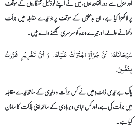
اور منزل سے دور افتادہ ہوں، میں نے اپنے کو ذلیل گنہگاروں کے موقف
پر لاکھڑا کیا ہے، ان بدبختوں کے موقف پر جو تیرے مقابلہ میں جرأت
دکھانے والے، اور تیرے وعدہ کو سرسری سمجھنے والے ہیں۔
سُبْحَانَكَ! اَیَّ جُرْاَةٍ اجْتَرَاْتُ عَلَیْكَ، وَ اَیَّ تَغْرِیْرٍ غَرَّرْتُ
بِنَفْسِیْ.
پاک ہے تیری ذات! میں نے کس جرأت و دلیری کے ساتھ تیرے مقابلہ
میں جرأت کی ہے، اور کس تباہی و بربادی کے ساتھ اپنی ہلاکت کا سامان
کیا ہے۔