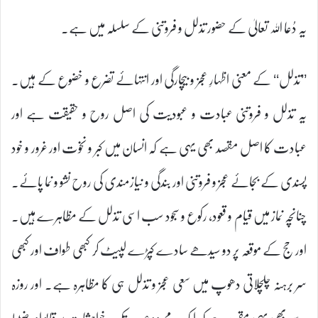
یہ دُعا اللہ تعالیٰ کے حضور تذلل و فروتنی کے سلسلہ میں ہے۔
’’تذلل‘‘ کے معنی اظہارِ عجز و بیچارگی اور انتہائے تضرع و خضوع کے ہیں۔
یہ تذلل و فروتنی عبادت و عبودیت کی اصل روح و حقیقت ہے اور
عبادت کا اصل مقصد بھی یہی ہے کہ انسان میں کبر و نخوت اور غرور و خود
پسندی کے بجائے عجز و فروتنی اور بندگی و نیازمندی کی روح نشو و نما پائے۔
چنانچہ نماز میں قیام و قعود، رکوع و سجود سب اسی تذلل کے مظاہرے ہیں۔
اور حج کے موقعہ پر دو سیدھے سادے کپڑے لپیٹ کر کبھی طواف اور کبھی
سر برہنہ چلچلاتی دھوپ میں سعی عجز و تذلل ہی کا مظاہرہ ہے۔ اور روزہ
سے بھی یہی مقصد ہے کہ ایک محدود عرصہ تک خواہشات پر قابو اور ضبطِ