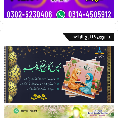
بچوں کا نہج البلاغہ