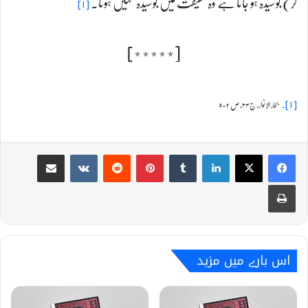
کر) بوسیدہ ہو جاتا ہے وہ حقیقت میں بوسیدہ نہیں ہوتا۔
[۱]
[٭٭٭٭٭]
بحار الانوار، ج ۳۴، ص ۲-۹
[۱]۔
Share via Email
VKontakte
Reddit
Pinterest
Tumblr
LinkedIn
Print
اس بارے میں مزید