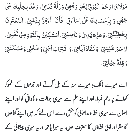
مَوْلَایَ ارْحَمْ كَبْوَتِیْ لِحُرِّ وَجْهِیْ وَ زَلَّةَ قَدَمِیْ، وَ عُدْ بِحِلْمِكَ عَلٰى
جَهْلِیْ وَ بِاِحْسَانِكَ عَلٰۤى اِسَآءَتِیْ، فَاَنَا الْمُقِرُّ بِذَنبِیْ، الْمُعْتَرِفُ
بِخَطِیْٓئَتِیْ، وَ هٰذِهٖ یَدِیْ وَ نَاصِیَتِیْ، اَسْتَكِیْنُ بِالْقَوَدِ مِنْ نَّفْسِیْ،
ارْحَمْ شَیْبَتِیْ، وَ نَفَادَ اَیَّامِیْ، وَ اقْتِرَابَ اَجَلِیْ وَ ضَعْفِیْ وَ مَسْكَنَتِیْ
وَ قِلَّةَ حِیْلَتِیْ.
اے میرے مالک! میرے منہ کے بل گرنے اور قدموں کے ٹھوکر
کھانے پر رحم فرما، اور اپنے حلم سے میری جہالت و نادانی کو اور اپنے
احسان سے میری خطا و بداعمالی کو بخش دے، اس لئے کہ میں اپنے گناہوں
کا مقر اور اپنی خطاؤں کا معترف ہوں، یہ میرا ہاتھ اور یہ میری پیشانی کے