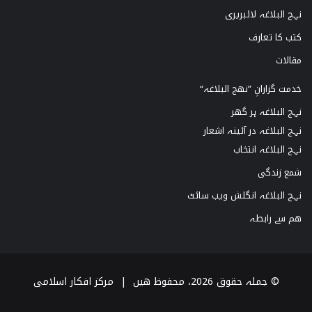
نہج البلاغہ لائبریری
کتب کا تعارف
مقالات
خدمت گزارانِ ”نھج البلاغہ“
نہج البلاغہ ہر گھر
نہج البلاغہ در آئینہ اشعار
نہج البلاغہ انتخاب
شمع زندگی
نہج البلاغہ انگلش ویب سائٹ
ھم سے رابطہ
© جملہ حقوق 2026، محفوظ ھیں |
مرکز افکار اسلامی