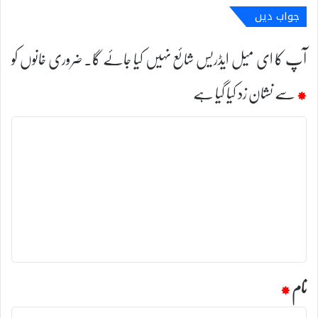
جواب دیں
آپ کا ای میل ایڈریس شائع نہیں کیا جائے گا۔
ضروری خانوں کو
*
سے نشان زد کیا گیا ہے
ت
ب
ص
ر
ہ
*
نام
*