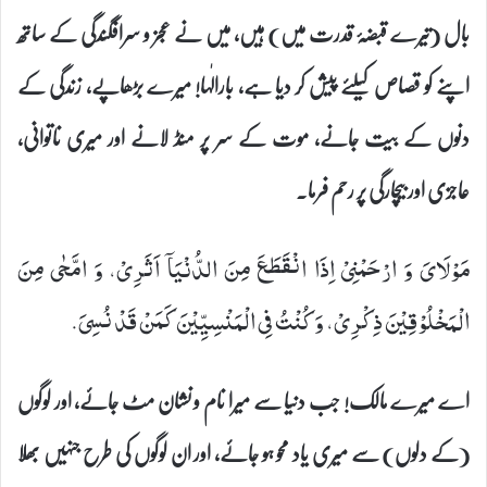
بال (تیرے قبضۂ قدرت میں) ہیں، میں نے عجز و سرافگندگی کے ساتھ
اپنے کو قصاص کیلئے پیش کر دیا ہے، بارالٰہا! میرے بڑھاپے، زندگی کے
دنوں کے بیت جانے، موت کے سر پر منڈ لانے اور میری ناتوانی،
عاجزی اور بیچارگی پر رحم فرما۔
مَوْلَایَ وَ ارْحَمْنِیْ اِذَا انْقَطَعَ مِنَ الدُّنْیَاۤ اَثَرِیْ، وَ امَّحٰى مِنَ
الْمَخْلُوْقِیْنَ ذِكْرِیْ، وَ كُنْتُ فِی الْمَنْسِیِّیْنَ كَمَنْ قَدْ نُسِیَ.
اے میرے مالک! جب دنیا سے میرا نام و نشان مٹ جائے، اور لوگوں
(کے دلوں) سے میری یاد محو ہو جائے، اور ان لوگوں کی طرح جنہیں بھلا