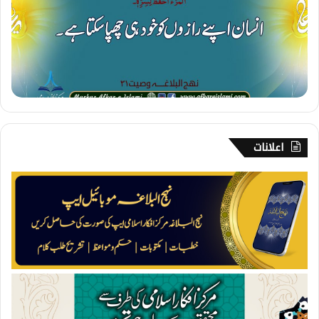
ا
ز
د
ا
ر
ی
اعلانات