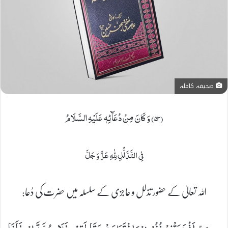
صحیفہ کاملہ
(۵۳) وَ كَانَ مِنْ دُعَآئِهٖ عَلَیْهِ السَّلَامُ
فِی التَّذَلُّلِ لِلّٰهِ عَزَّ وَ جَلَّ
اللہ تعالیٰ کے حضور تذلل و عاجزی کے سلسلہ میں حضرت ؑکی دُعا: