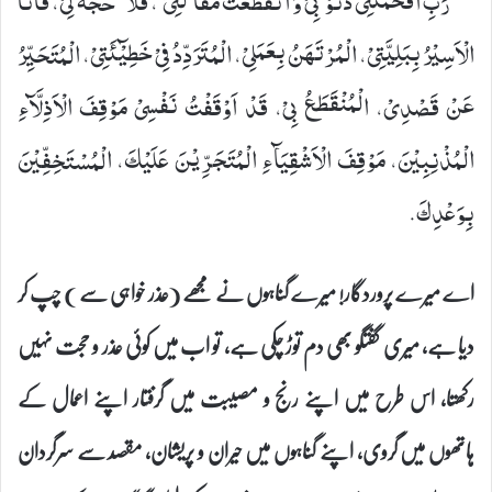
رَبِّ اَفْحَمَتْنِیْ ذُنُوْبِیْ وَ انْقَطَعَتْ مَقَالَتِیْ، فَلَا حُجَّةَ لِیْ، فَاَنَا
الْاَسِیْرُ بِبَلِیَّتِیْ، الْمُرْتَهَنُ بِعَمَلِیْ، الْمُتَرَدِّدُ فِیْ خَطِیْٓئَتِیْ، الْمُتَحَیِّرُ
عَنْ قَصْدِیْ، الْمُنْقَطَعُ بِیْ، قَدْ اَوْقَفْتُ نَفْسِیْ مَوْقِفَ الْاَذِلَّآءِ
الْمُذْنِبِیْنَ، مَوْقِفَ الْاَشْقِیَآءِ الْمُتَجَرِّیْنَ عَلَیْكَ، الْمُسْتَخِفِّیْنَ
بِوَعْدِكَ.
اے میرے پروردگار! میرے گناہوں نے مجھے (عذر خواہی سے ) چپ کر
دیا ہے، میری گفتگو بھی دم توڑ چکی ہے، تو اب میں کوئی عذر و حجت نہیں
رکھتا، اس طرح میں اپنے رنج و مصیبت میں گرفتار اپنے اعمال کے
ہاتھوں میں گروی، اپنے گناہوں میں حیران و پریشان، مقصد سے سرگردان