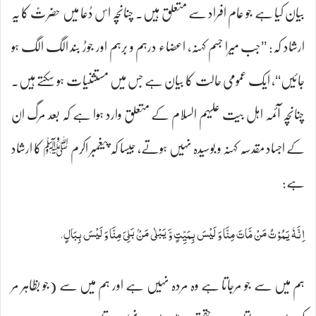
بیان کیا ہے جو عام افراد سے متعلق ہیں۔ چنانچہ اس دُعا میں حضرتؑ کا یہ
ارشاد کہ: ’’جب میرا جسم کہنہ، اعضاء درہم و برہم اور جوڑ بند الگ الگ ہو
جائیں‘‘، ایک عمومی حالت کا بیان ہے جس میں مستثنیات ہو سکتے ہیں۔
چنانچہ آئمہ اہل بیت علیہم السلام کے متعلق وارد ہوا ہے کہ بعد مرگ ان
کے اجساد مقدسہ کہنہ و بوسیدہ نہیں ہوتے، جیسا کہ پیغمبر اکرم ﷺ کا ارشاد
ہے:
اِنَّهٗ يَمُوْتُ مَنْ مَّاتَ مِنَّا وَ لَيْسَ بِمَيِّتٍ وَّ يَبْلٰى مَنْۢ بَلِیَ مِنَّا وَ لَيْسَ بِبَالٍ.
ہم میں سے جو مرجاتا ہے وہ مردہ نہیں ہے اور ہم میں سے (جو بظاہر مر