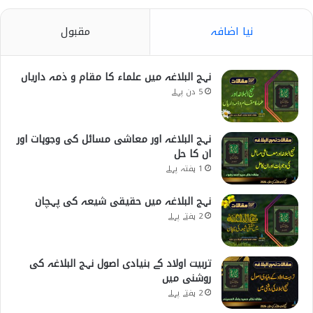
نیا اضافہ
مقبول
نہج البلاغہ میں علماء کا مقام و ذمہ داریاں
5 دن پہلے
نہج البلاغہ اور معاشی مسائل کی وجوہات اور
ان کا حل
1 ہفتہ پہلے
نہج البلاغہ میں حقیقی شیعہ کی پہچان
2 ہفتے پہلے
تربیت اولاد کے بنیادی اصول نہج البلاغہ کی
روشنی میں
2 ہفتے پہلے