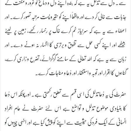
سے۔ دل سے تذلل یہ ہے کہ بندہ اپنے دل و دماغ کو غرور و تمکنت کے
جذبات سے خالی کر دے اور واقعاً اپنے کو حقیر و پست مرتبہ تصور کرے۔ اور
اعضاء سے یہ ہے کہ سرنیاز خم کرے خاک پر رخسار رکھے، زمین پر لیٹے
بیٹھے اور اپنے کسی عمل سے تفوق و برتری کا اظہار نہ ہونے دے۔ اور
زبان سے یہ ہے کہ اللہ تعالیٰ کے سامنے گڑگڑائے، تضرع و زاری کرے،
گناہوں کا اقرار اور توبہ و استغفار اور دُعا و مناجات کرے۔
حضرتؑ کی یہ دُعا تذلل کی اسی قسم سے تعلق رکھتی ہے۔ اور چونکہ اس دُعا
کا بنیادی موضوع تذلل و تواضع ہے اس لئے حضرتؑ نے عام افرادِ
انسانی کے ایک فرد کی حیثیت سے اپنے کو پیش کیا ہے اور انہی چیزوں کو