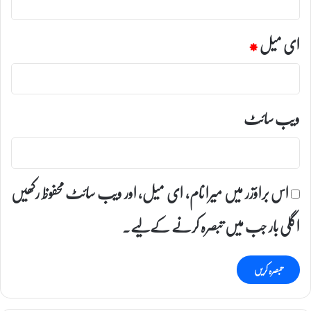
ای میل
*
ویب‌ سائٹ
اس براؤزر میں میرا نام، ای میل، اور ویب سائٹ محفوظ رکھیں
اگلی بار جب میں تبصرہ کرنے کےلیے۔