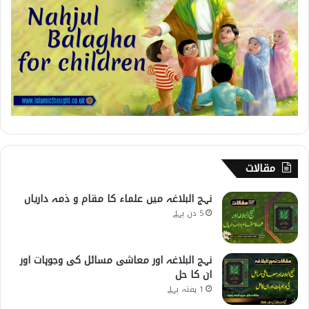
مقالات
نہج البلاغہ میں علماء کا مقام و ذمہ داریاں
5 دن پہلے
نہج البلاغہ اور معاشی مسائل کی وجوہات اور
ان کا حل
1 ہفتہ پہلے