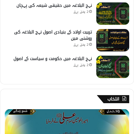
نہج البلاغہ میں حقیقی شیعہ کی پہچان
2 ہفتے پہلے
تربیت اولاد کے بنیادی اصول نہج البلاغہ کی
روشنی میں
2 ہفتے پہلے
نہج البلاغہ میں حکومت و سیاست کے اصول
2 ہفتے پہلے
انتخاب
7
5
۔
ر