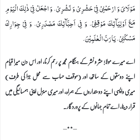
مَوْلَایَ وَ ارْحَمْنِیْ فِیْ حَشْرِیْ وَ نَشْرِیْ، وَ اجْعَلْ فِیْ ذٰلِكَ الْیَوْمِ
مَعَ اَوْلِیَآئِكَ مَوْقِفِیْ، وَ فِی اَحِبَّآئِكَ مَصْدَرِیْ، وَ فِیْ جِوَارِكَ
مَسْكَنِیْ، یَا رَبَّ الْعٰلَمِیْنَ.
اے میرے مولا! حشر و نشر کے ہنگام مجھ پر رحم کرنا، اور اس دن میرا قیام
اپنے دوستوں کے ساتھ، اور (موقف حساب سے محل جزا کی طرف)
میری واپسی اپنے دوستداروں کے ہمراہ، اور میری منزل اپنی ہمسائیگی میں
قرار دینا، اے تمام جہانوں کے پروردگار۔
–٭٭–