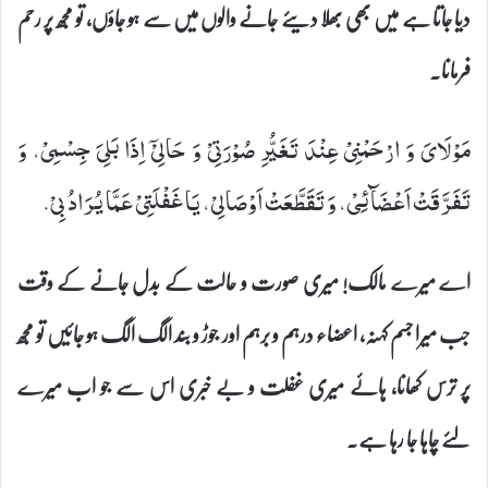
دیا جاتا ہے میں بھی بھلا دیئے جانے والوں میں سے ہو جاؤں، تو مجھ پر رحم
فرمانا۔
مَوْلَایَ وَ ارْحَمْنِیْ عِنْدَ تَغَیُّرِ صُوْرَتِیْ وَ حَالِیْۤ اِذَا بَلِیَ جِسْمِیْ، وَ
تَفَرَّقَتْ اَعْضَآئِیْ، وَ تَقَطَّعَتْ اَوْصَالِیْ، یَا غَفْلَتِیْ عَمَّا یُرَادُ بِیْ.
اے میرے مالک! میری صورت و حالت کے بدل جانے کے وقت
جب میرا جسم کہنہ، اعضاء درہم و برہم اور جوڑ و بند الگ الگ ہو جائیں تو مجھ
پر ترس کھانا، ہائے میری غفلت و بے خبری اس سے جو اب میرے
لئے چاہا جا رہا ہے۔