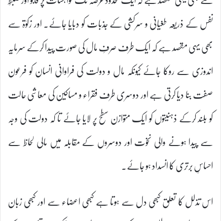
نفس کے ذریعہ طغیانی و سرکشی کے جذبات کو دبایا جائے۔ اور زکوٰۃ سے
بھی یہی مقصد ہے کہ ایک طرف صرفِ مال کی صورت پیدا کرکے سرمایہ
اندوزی سے روکا جائے کیونکہ مال و دولت کی فراوانی انسان کو فرعون
صفت بنا دیا کرتی ہے اور دوسری طرف فقراء و مساکین کی معاشی حالت
کو بلند کرکے ذہنیتوں کو ایک متوازن سطح پر لایا جائے تا کہ دولت کی وجہ
سے پیدا ہونے والی نخوت اور دوسروں کے مقابلہ میں مالی لحاظ سے
احساسِ برتری کا انسداد ہو جائے۔
اس تذلل کا تعلق کبھی دل سے ہوتا ہے کبھی اعضاء سے اور کبھی زبان