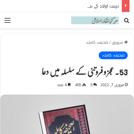
تربیت اولاد کے بنیادی اصول نہج البلاغہ کی روشنی میں
Search for
می
سرورق
/
صحیفہ کاملہ
صحیفہ کاملہ
53۔ عجز و فروتنی کے سلسلہ میں دعا
فروری 7, 2022
0
405
4 منٹ