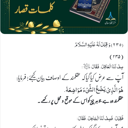
(٢٣٥) وَ قِیْلَ لَہٗ عَلَیْهِ السَّلَامُ
(۲۳۵)
صِفْ لَنَا الْعَاقِلَ. فَقَالَ ؑ:
آپؑ سے عرض کیا گیا کہ عقلمند کے اوصاف بیان کیجئے! فرمایا:
هُوَ الَّذِیْ یَضَعُ الشَّیْءَ مَوَاضِعَهٗ.
عقلمند وہ ہے جو ہر چیز کو اس کے موقع و محل پر رکھے۔
فَقِیْلَ: فَصِفْ لَنَا الْجَاهِلَ. فَقَالَ: