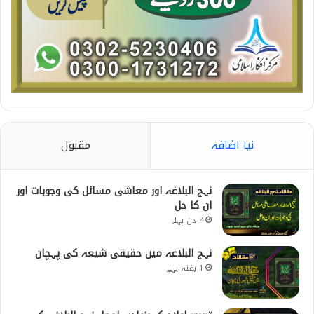
نیا اضافہ
مقبول
نہج البلاغہ اور معاشی مسائل کی وجوہات اور
ان کا حل
4 دن پہلے
نہج البلاغہ میں حقیقی شیعہ کی پہچان
1 ہفتہ پہلے