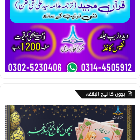
بچوں کا نہج البلاغہ