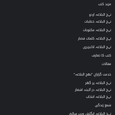
مزید کتب
نہج البلاغہ اردو
نہج البلاغہ خطبات
نہج البلاغہ مکتوبات
نہج البلاغہ کلمات قصار
نہج البلاغہ لائبریری
کتب کا تعارف
مقالات
خدمت گزارانِ ”نھج البلاغہ“
نہج البلاغہ ہر گھر
نہج البلاغہ در آئینہ اشعار
نہج البلاغہ انتخاب
شمع زندگی
نہج البلاغہ انگلش ویب سائٹ