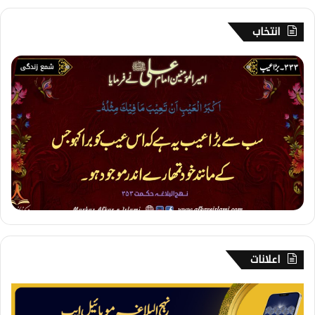
انتخاب
3
3
3
۔
ب
ڑ
ا
ع
ی
ب
اعلانات