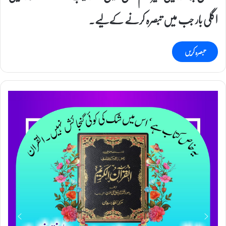
اگلی بار جب میں تبصرہ کرنے کےلیے۔