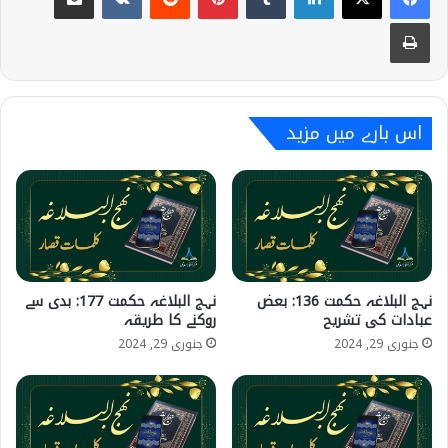
Print
اس بارے میں مزید
نہج البلاغہ حکمت 136: بعض
نہج البلاغہ حکمت 177: بدی سے
عبادات کی تشریح
روکنے کا طریقہ
جنوری 29, 2024
جنوری 29, 2024