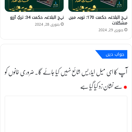
نہج البلاغہ حکمت 170: توبہ میں
نہج البلاغہ حکمت 34: ترکِ آرزو
مشکلات
جنوری 28, 2024
جنوری 29, 2024
جواب دیں
آپ کا ای میل ایڈریس شائع نہیں کیا جائے گا۔
ضروری خانوں کو
*
سے نشان زد کیا گیا ہے
ت
ب
ص
ر