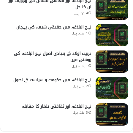
نہج البلاغہ اور معاشی مسائل کی وجوہات اور
ان کا حل
4 دن پہلے
نہج البلاغہ میں حقیقی شیعہ کی پہچان
1 ہفتہ پہلے
تربیت اولاد کے بنیادی اصول نہج البلاغہ کی
روشنی میں
1 ہفتہ پہلے
نہج البلاغہ میں حکومت و سیاست کے اصول
2 ہفتے پہلے
نہج البلاغہ اور ثقافتی یلغار کا مقابلہ
3 ہفتے پہلے