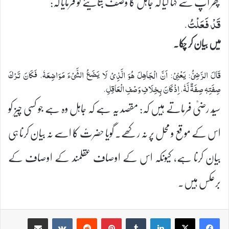
پھر آپؑ سے کہا گیا کہ جاہل کا وصف بتایئے تو فرمایا کہ:
قَدْ فَعَلْتُ.
میں بیان کر چکا۔
قَالَ الرَّضِیُّ: یَعْنِیْ: اَنَّ الْجَاهِلَ هُوَ الَّذِیْ لَا یَضَعُ الشَّیْءَ مَوَاضِعَهٗ، فَكَانَ تَرْكَ
صِفَتِهٖ صِفَةٌ لَّهٗ، اِذْ كَانَ بِخِلَافِ وَصْفِ الْعَاقِلِ.
سیّد رضیؒ فرماتے ہیں کہ: مقصد یہ ہے کہ جاہل وہ ہے جو کسی چیز کو
اس کے موقع و محل پر نہ رکھے۔ گویا حضرتؑ کا اسے نہ بیان کرنا ہی
بیان کرنا ہے، کیونکہ اس کے اوصاف عقلمند کے اوصاف کے
برعکس ہیں۔
Share via Email
VKontakte
Reddit
Pinterest
Tumblr
LinkedIn