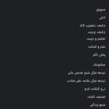
k
s
u
c
سرورق
T
t
T
e
ادارے
o
a
u
b
جامعہ جعفریہ اٹک
k
g
b
o
جامعہ زینبیہ
تعلیم و تربیت
r
e
o
نشر و اشاعت
a
k
ہمارے کام
m
مطبوعات
ترجمه قرآن شیخ محسن علی
ترجمه قرآن علامہ نقن صاحب
نہج البلاغہ اردو
صحیفہ کاملہ
شمع زندگی