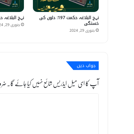
نہج البلاغہ حکمت 197: دلوں کی
نہج البلاغہ حکمت 449:
خستگی
جنوری 29, 2024
جنوری 29, 2024
جواب دیں
آپ کا ای میل ایڈریس شائع نہیں کیا جائے گا۔
ضرو
ت
ب
ص
ر
ہ