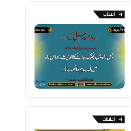
انتخاب
6
4
۔
گ
م
ر
ا
ہ
ی
ک
ا
ڈ
ر
اعلانات