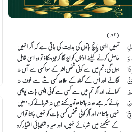
(۸۲)
تمہیں ایسی پانچ باتوں کی ہدایت کی جاتی ہے کہ اگر انہیں
ِلِ
حاصل کرنے کیلئے اونٹوں کو ایڑ لگا کر تیز ہنکاؤ تو وہ اسی قابل
 وَ
ہوں گی: تم میں سے کوئی شخص اللہ کے سوا کسی سے آس نہ
ذَا
لگائے اور اس کے گناہ کے علاوہ کسی شے سے خوف نہ
نَّ
کھائے، اور اگر تم میں سے کسی سے کوئی ایسی بات پوچھی
ُمْ
جائے کہ جسے وہ نہ جانتا ہو تو یہ کہنے میں نہ شرمائے کہ: ’’میں
نَ
نہیں جانتا‘‘، اور اگر کوئی شخص کسی بات کو نہیں جانتا تو اس
یْۤ
کے سیکھنے میں شرمائے نہیں، اور صبر و شکیبائی اختیار کرو