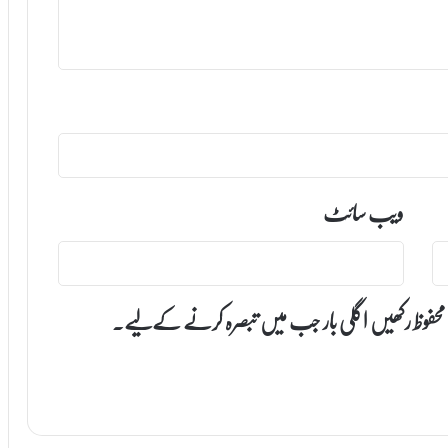
ویب‌ سائٹ
 محفوظ رکھیں اگلی بار جب میں تبصرہ کرنے کےلیے۔