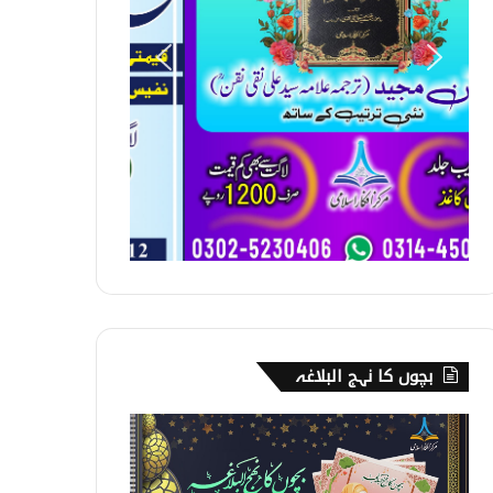
بچوں کا نہج البلاغہ