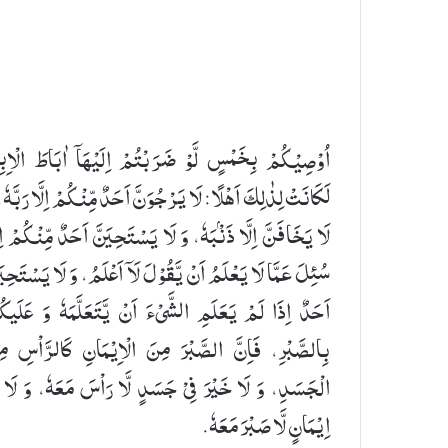
اُوْصِیْكُمْ بِخَمْسٍ لَّوْ ضَرَبْتُمْ اِلَیْهَاۤ اٰبَاطَ الْاِب
لَكَانَتْ لِذٰلِكَ اَهْلًا: لَا یَرْجُوَنَّ اَحَدٌ مِّنْكُمْ اِلَّا رَبَّهٗ،
لَا یَخَافَنَّ اِلَّا ذَنْۢبَهٗ، وَ لَا یَسْتَحِیَنَّ اَحَدٌ مِّنْکُمْ اِ
سُئِلَ عَمَّا لَا یَعْلَمُ اَنْ یَّقُوْلَ لَاۤ اَعْلَمُ، وَ لَا یَسْتَحِیَ
اَحَدٌ اِذَا لَمْ یَعَلَمِ الشَّیْءَ اَنْ یَّتَعَلَّمَهٗ وَ عَلَیک
بِالصَّبْرِ، فَاِنَّ الصَّبْرَ مِنَ الْاِیْمَانِ كَالرَّاْسِ مِ
الْجَسَدِ، وَ لَا خَیْرَ فِیْ جَسَدٍ لَّا رَاْسَ مَعَهٗ، وَ لَا فِ
اِیْمَانٍ لَّا صَبْرَ مَعَهٗ.