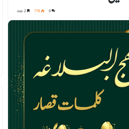
0
778
2 منٹ