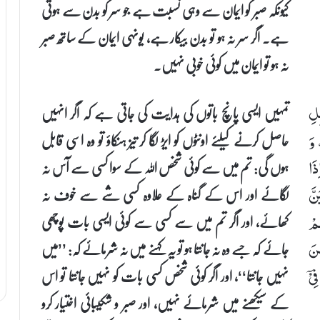
کیونکہ صبر کو ایمان سے وہی نسبت ہے جو سر کو بدن سے ہوتی
ہے۔ اگر سر نہ ہو تو بدن بیکار ہے، یونہی ایمان کے ساتھ صبر
نہ ہو تو ایمان میں کوئی خوبی نہیں۔
تمہیں ایسی پانچ باتوں کی ہدایت کی جاتی ہے کہ اگر انہیں
ِلِ
حاصل کرنے کیلئے اونٹوں کو ایڑ لگا کر تیز ہنکاؤ تو وہ اسی قابل
 وَ
ہوں گی: تم میں سے کوئی شخص اللہ کے سوا کسی سے آس نہ
ذَا
لگائے اور اس کے گناہ کے علاوہ کسی شے سے خوف نہ
نَّ
کھائے، اور اگر تم میں سے کسی سے کوئی ایسی بات پوچھی
ُمْ
جائے کہ جسے وہ نہ جانتا ہو تو یہ کہنے میں نہ شرمائے کہ: ’’میں
نَ
نہیں جانتا‘‘، اور اگر کوئی شخص کسی بات کو نہیں جانتا تو اس
یْۤ
کے سیکھنے میں شرمائے نہیں، اور صبر و شکیبائی اختیار کرو