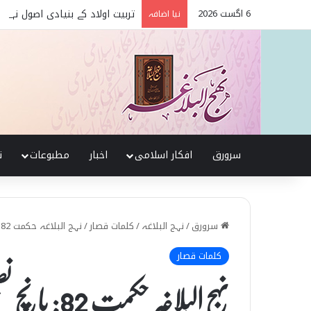
6 اگست 2026
تربیت اولاد کے بنیادی اصول نہج
نیا اضافہ
سرورق
افکار اسلامی
اخبار
مطبوعات
ن
سرورق
/
نہج البلاغہ
/
کلمات قصار
/
نہج البلاغہ حکمت 82: پانچ نصیحتیں
کلمات قصار
نہج البلاغہ حکمت 82: پانچ نصیحتیں