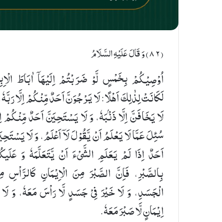
(٨٢) وَ قَالَ عَلَیْهِ السَّلَامُ
اُوْصِیْكُمْ بِخَمْسٍ لَّوْ ضَرَبْتُمْ اِلَیْهَاۤ اٰبَاطَ الْاِب
لَكَانَتْ لِذٰلِكَ اَهْلًا: لَا یَرْجُوَنَّ اَحَدٌ مِّنْكُمْ اِلَّا رَبَّهٗ،
لَا یَخَافَنَّ اِلَّا ذَنْۢبَهٗ، وَ لَا یَسْتَحِیَنَّ اَحَدٌ مِّنْکُمْ اِ
سُئِلَ عَمَّا لَا یَعْلَمُ اَنْ یَّقُوْلَ لَاۤ اَعْلَمُ، وَ لَا یَسْتَحِیَ
اَحَدٌ اِذَا لَمْ یَعَلَمِ الشَّیْءَ اَنْ یَّتَعَلَّمَهٗ وَ عَلَیک
بِالصَّبْرِ، فَاِنَّ الصَّبْرَ مِنَ الْاِیْمَانِ كَالرَّاْسِ مِ
الْجَسَدِ، وَ لَا خَیْرَ فِیْ جَسَدٍ لَّا رَاْسَ مَعَهٗ، وَ لَا فِ
اِیْمَانٍ لَّا صَبْرَ مَعَهٗ.