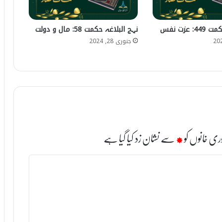
 عزت نفس
نہج البلاغہ حکمت 58: مال و دولت
جنوری 28, 2024
ری خانوں کو
*
سے نشان زد کیا گیا ہے