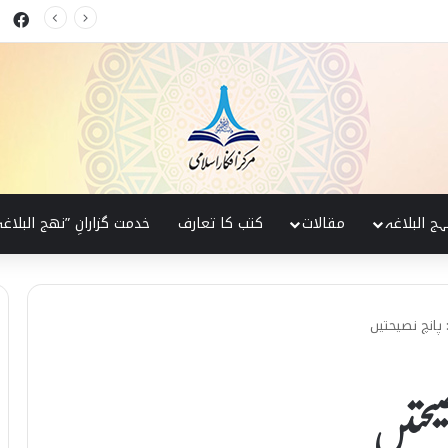
ok
 البلاغہ کی روشنی میں
ہج البلاغہ
مقالات
کتب کا تعارف
خدمت گزارانِ ”نھج البلاغہ