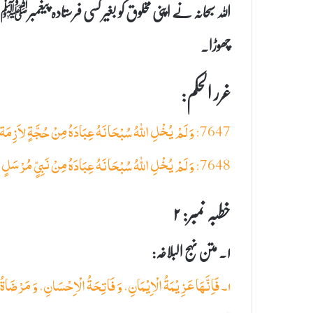
اللہ سبحانہ نے اپنی مخلوق کو بغیر کسی فرستادہ پیغمبرﷺ 
چھوڑا۔
غرر الحکم:
7647: وَلَمْ یُخْلِ اللهُ سُبْحَانَهُ عِبَادَہُ مِنْ حُجَّةٍ لاَزِمَة أَوْ مَحَجَّةٍ قَائِمَةٍ
7648: وَلَمْ یُخْلِ اللهُ سُبْحَانَهُ عِبَادَہُ مِنْ نَبِیٍّ مُرْسَلٍ أَوْ كِتَابٍ مُنْزَلٍ
خطبہ نمبر: ۲
۱۔ متن نہج البلاغہ:
۱۔ فَاِنَّهَا عَزِیْمَةُ الْاِیْمَانِ، وَ فَاتِحَةُ الْاِحْسَانِ، وَ مَرْضَاةُ الرَّحْمٰنِ، وَ مَدْحَرَةُ الشَّیْطٰنِ