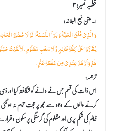
خطبہ نمبر: ۳
۱۔ متن نہج البلاغہ:
وَ الَّذِیْ فَلَقَ الْحَبَّةَ وَ بَرَاَ النَّسَمَةَ! لَوْ لَا حُضُوْرُ الْحَاضِرِ
یُقَارُّوْا عَلٰى كِظَّةِ ظَالِمٍ وَّ لَا سَغَبِ مَظْلُوْمٍ، لَاَلْقَیْتُ حَبْلَه
هٰذِهِ اَزْهَدَ عِنْدِیْ مِنْ عَفْطَةِ عَنْزٍ.
ترجمہ:
اس ذات کی قسم جس نے دانے کو شگافتہ کیا اور ذی رو
کرنے والوں کے وجود سے مجھ پر حجت تمام نہ ہو گئی ہو
ظالم کی شکم پری اور مظلوم کی گرسنگی پر سکون و قرار