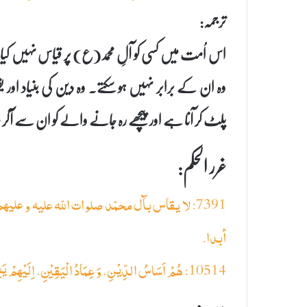
ترجمہ:
اس اُمت میں کسی کو آلِ محمد(ع) پر قیاس نہیں کی
وہ ان کے برابر نہیں ہو سکتے۔ وہ دین کی بنیاد 
پلٹ کر آنا ہے اور پیچھے رہ جانے والے کو ان سے آکر
غرر الحکم:
7391: لا یقاس بآل محمّد صلوات اللّه عليه و 
أبدا.
10514: هُمْ اَسَاسُ الدِّیْنِ، وَ عِمَادُ الْیَقِیْنِ، اِلَیْهِمْ یَفِیْٓءُ الْغَالِیْ وَ بِهِمْ یَلْحَقُ التَّالِیْ۔