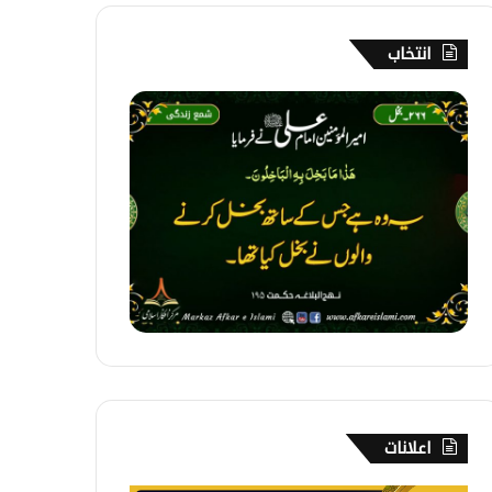
انتخاب
2
6
6
۔
ب
خ
ل
اعلانات