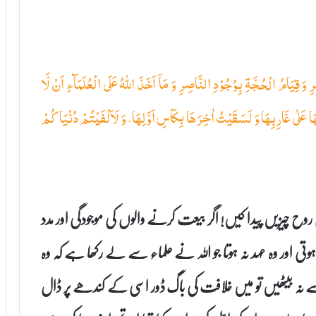
 وَ قِیَامُ الْحُجَّةِ بِوُجُوْدِ النَّاصِرِ وَ مَاۤ اَخَذَ اللهُ عَلَى الْعُلَمَآءِ اَنْ لَّا
َا عَلٰى غَارِبِهَا وَ لَسَقَیْتُ اٰخِرَهَا بِكَاْسِ اَوَّلِهَا، وَ لَاَلْفَیْتُمْ دُنْیَاكُمْ
ح چیزیں پیدا کیں! اگر بیعت کرنے والوں کی موجودگی اور مدد
تی اور وہ عہد نہ ہوتا جو اللہ نے علماء سے لے رکھا ہے کہ وہ
 سے نہ بیٹھیں تو میں خلافت کی باگ ڈور اسی کے کندھے پر ڈال