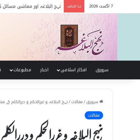
7 اگست 2026
نہج البلاغہ اور معاشی مسائل ک
نیا اضافہ
سرورق
افکار اسلامی
اخبار
مطبوعات
ن
سرورق
/
مقالات
/
نہج البلاغہ و غررالحکم و دررالکلم کے مش
مقالات
نہج البلاغہ و غررالحکم و دررا