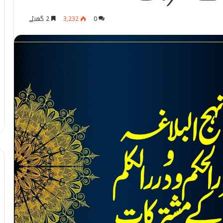
0
3,232
2 گھنٹے