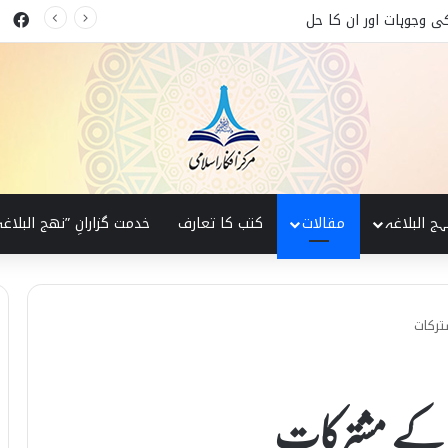
ok
ی وجوہات اور ان کا حل
ہج البلاغہ
مقالات
کتب کا تعارف
خدمت گزارانِ ”نھج البلاغہ
ترکات
لکلم کے مشترکات