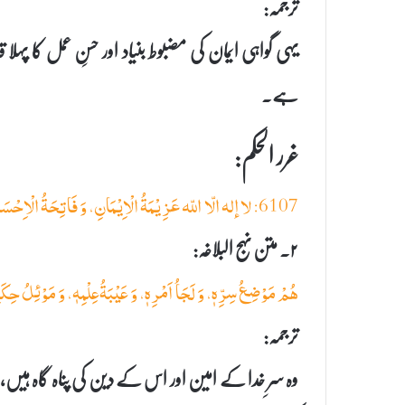
ترجمہ:
یہی گواہی ایمان کی مضبوط بنیاد اور حسنِ عمل کا پہل
ہے۔
غرر الحکم:
6107: لا إله الّا اللّه عَزِیْمَةُ الْاِیْمَانِ، وَ فَاتِحَةُ الْاِحْسَانِ، وَ مَرْضَاةُ الرَّحْمٰنِ، وَ مَدْحَرَةُ الشَّیْطٰنِ
۲۔ متن نہج البلاغہ:
هُمْ مَوْضِعُ سِرِّهٖ، وَ لَجَاُ اَمْرِهٖ، وَ عَیْبَةُعِلْمِهٖ، وَ مَوْئِلُ حِكَ
ترجمہ:
وہ سرِ خدا کے امین اور اس کے دین کی پناہ گاہ ہیں،