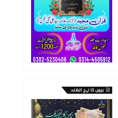
بچوں کا نہج البلاغہ