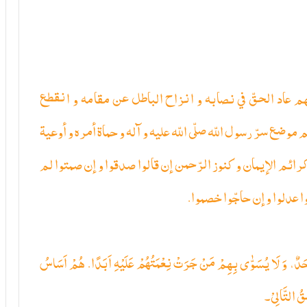
 بهم عاد الحقّ في نصابه و انزاح الباطل عن مقامه و انقطع
ضع سرّ رسول اللّه صلّى اللّه عليه و آله و حماة أمره‌ و أوعية
ائم الإيمان و كنوز الرّحمن إن قالوا صدقوا و إن صمتوا لم
عدلوا و إن حاجّوا خصموا.
اَحَدٌ، وَ لَا یُسَوّٰى بِهِمْ مَنْ جَرَتْ نِعْمَتُهُمْ عَلَیْهِ اَبَدًا. هُمْ اَسَاسُ
َقُ التَّالِیْ۔