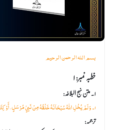
بسم اللہ الرحمن الرحیم
خطبہ نمبر: ۱
۱۔ متن نہج البلاغہ:
۱۔ وَلَمْ یُخْلِ اللهُ سُبْحَانَهُ خَلْقَهُ مِنْ نَبِیٍّ مُرْسَلٍ، أَوْ كِتَابٍ مُنْزَلٍ، أَوْ حُجَّةٍ لاَزِمَة، أَوْ مَحَجَّةٍ قَائِمَةٍ
ترجمہ: