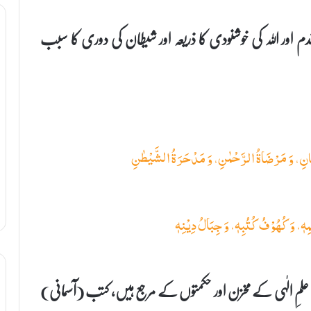
ا قدم اور اللہ کی خوشنودی کا ذریعہ اور شیطان کی دوری کا سبب
مِهٖ، وَ كُهُوْفُ كُتُبِهٖ، وَ جِبَالُ دِیْنِهٖ
 علمِ الٰہی کے مخزن اور حکمتوں کے مرجع ہیں، کتب (آسمانی)