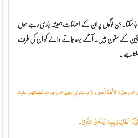
ا جا سکتا۔ جن لوگوں پر ان کے احسانات ہمیشہ جاری رہے ہوں
اور یقین کے ستون ہیں۔ آگے بڑھ جانے والے کو ان کی طرف
 ملنا ہے۔
عليهم من هذه الأمّة أحد و لا يستوي بهم من جرت نعمتهم عليه