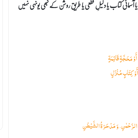
یا آسمانی کتاب یا دلیلِ قطعی یا طریقِ روشن کے کبھی یونہی نہیں