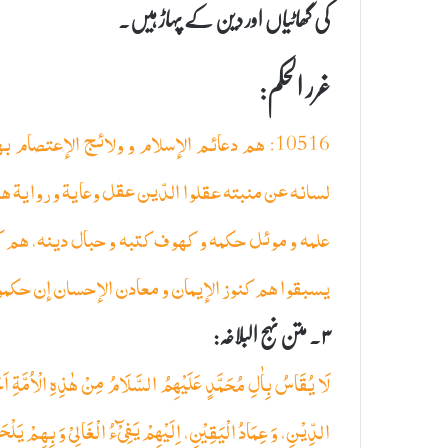
کی گھاٹیاں اور دین کے پہاڑ ہیں۔
غرر الحکم:
10516: هم دعائم الإسلام و ولائج الإعتصام
لسانه عن منبته عقلوا الدّين عقل وعاية و رواية هم مو
علمه و موئل حكمه و كهوف كتبه و حبال دينه، هم كر
يسبقوا هم كنوز الإيمان و معادن الإحسان إن حكموا 
۳۔ متن نہج البلاغہ:
لَا یُقَاسُ بِاٰلِ مُحَمَّدٍ عَلَیْهِمُ السَّلَامُ مِنْ هٰذِهِ الْاُمَّةِ 
الدِّیْنِ، وَ عِمَادُ الْیَقِیْنِ، اِلَیْهِمْ یَفِیْٓءُ الْغَالِیْ وَ بِهِمْ یَلْح