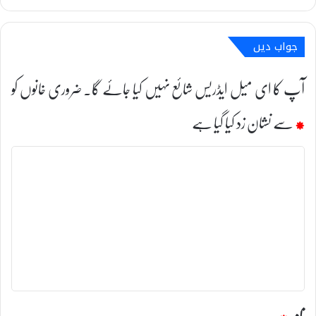
جواب دیں
آپ کا ای میل ایڈریس شائع نہیں کیا جائے گا۔
ضروری خانوں کو
*
سے نشان زد کیا گیا ہے
ت
ب
ص
ر
ہ
*
نام
*