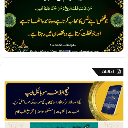
9
۔
م
ح
ا
س
ب
ہ
اعلانات