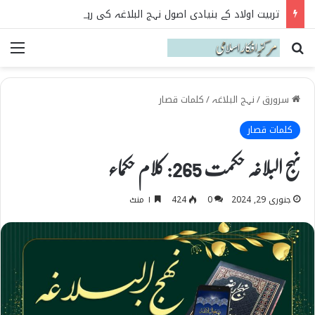
تربیت اولاد کے بنیادی اصول نہج البلاغہ کی روشنی میں
Search for
می
سرورق
/
نہج البلاغہ
/
کلمات قصار
کلمات قصار
نہج البلاغہ حکمت 265: کلام حکماء
جنوری 29, 2024
0
424
۱ منٹ