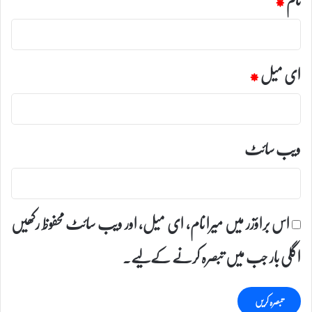
ای میل
*
ویب‌ سائٹ
اس براؤزر میں میرا نام، ای میل، اور ویب سائٹ محفوظ رکھیں
اگلی بار جب میں تبصرہ کرنے کےلیے۔