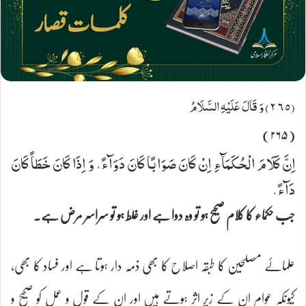
(٢٦٥) وَ قَالَ عَلَیْهِ السَّلَامُ
(۲۶۵)
اِنَّ كَلَامَ الْحُكَمَآءِ اِنْ كَانَ صَوَابًا كَانَ دَوَآءً، وَ اِذَا كَانَ خَطَاً كَانَ
دَآءً.
جب حکماء کا کلام صحیح ہو تو وہ دوا ہے اور غلط ہو تو سراسر مرض ہے۔
علمائے مصلحین کا طبقہ اصلاح کا بھی ذمہ دار ہوتا ہے اور فساد کا بھی،
کیونکہ عوام ان کے زیر اثر ہوتے ہیں اور ان کے قول و عمل کو صحیح و