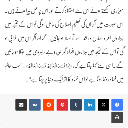
معیاری سمجھتے ہوئے اس سے استناد کرتے اور اس پر عمل پیرا ہوتے ہیں۔
اس صورت میں اگر ان کی تعلیم اصلاح کی حامل ہو گی تو اس کے نتیجہ میں
ہزاروں افراد صلاح و رشد سے آراستہ ہو جائیں گے اور اگر اس میں خرابی ہو
گی تو اس کے نتیجہ میں ہزاروں افراد گمراہی و بے راہروی میں مبتلا ہو جائیں
گے۔اسی لئے کہا جاتا ہے کہ:
: ’’جب عالم
«اِذَا فَسَدَ الْعَالِمُ فَسَدَ الْعَالَمُ»
میں فساد رونما ہوتا ہے تو اس فساد کا اثر ایک دنیا پر پڑتا ہے‘‘۔
Share via Email
VKontakte
Reddit
Pinterest
Tumblr
LinkedIn
Print