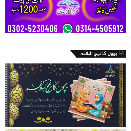
بچوں کا نہج البلاغہ