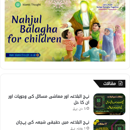
مقالات
نہج البلاغہ اور معاشی مسائل کی وجوہات اور
ان کا حل
5 دن پہلے
نہج البلاغہ میں حقیقی شیعہ کی پہچان
1 ہفتہ پہلے