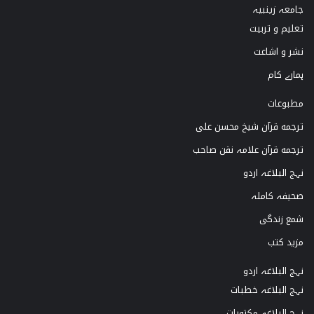
k
g
b
o
جامعہ زینبیہ
تعلیم و تربیت
r
e
o
نشر و اشاعت
a
k
ہمارے کام
m
مطبوعات
ترجمه قرآن شیخ محسن علی
ترجمه قرآن علامہ نقن صاحب
نہج البلاغہ اردو
صحیفہ کاملہ
شمع زندگی
مزید کتب
نہج البلاغہ اردو
نہج البلاغہ خطبات
نہج البلاغہ مکتوبات