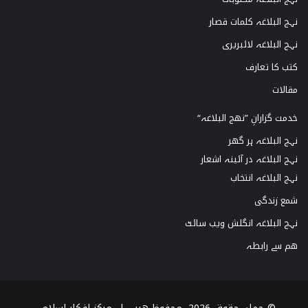
نہج البلاغہ کلمات قصار
نہج البلاغہ لائبریری
کتب کا تعارف
مقالات
خدمت گزارانِ ”نھج البلاغہ“
نہج البلاغہ ہر گھر
نہج البلاغہ در آئینہ اشعار
نہج البلاغہ انتخاب
شمع زندگی
نہج البلاغہ انگلش ویب سائٹ
ھم سے رابطہ