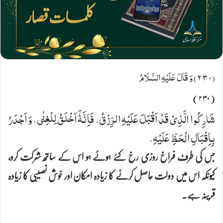
(٢٣٠) وَ قَالَ عَلَیْهِ السَّلَامُ
(۲۳۰)
شَارِكُوا الَّذِیْ قَدْ اَقْبَلَ عَلَیْهِ الرِّزْقُ، فَاِنَّهٗۤ اَخْلَقُ لِلْغِنٰى، وَ اَجْدَرُ
بِاِقْبَالِ الْحَظِّ عَلَیْهِ.
جس کی طرف فراخ روزی رخ کئے ہوئے ہو اس کے ساتھ شرکت کرو،
کیونکہ اس میں دولت حاصل کرنے کا زیادہ امکان اور خوش نصیبی کا زیادہ
قرینہ ہے۔