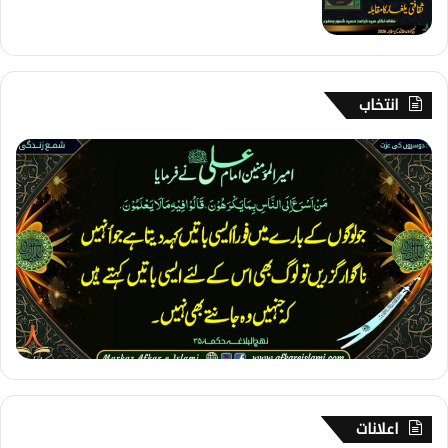
انتخاب
1
7
5
۔
د
و
س
ر
و
ں
ک
ی
ع
ز
اعلانات
ت