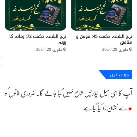
نہج البلاغہ حکمت 45: مومن و
نہج البلاغہ حکمت 72: زمانہ کا
منافق
رویہ
جنوری 28, 2024
جنوری 28, 2024
جواب دیں
آپ کا ای میل ایڈریس شائع نہیں کیا جائے گا۔
ضروری خانوں کو
*
سے نشان زد کیا گیا ہے
ت
ب