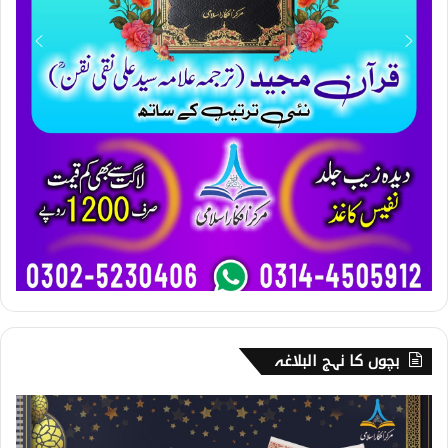
بچوں کا نہج البلاغہ