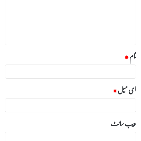
ص
ر
ہ
*
نام
*
ای میل
*
ویب‌ سائٹ