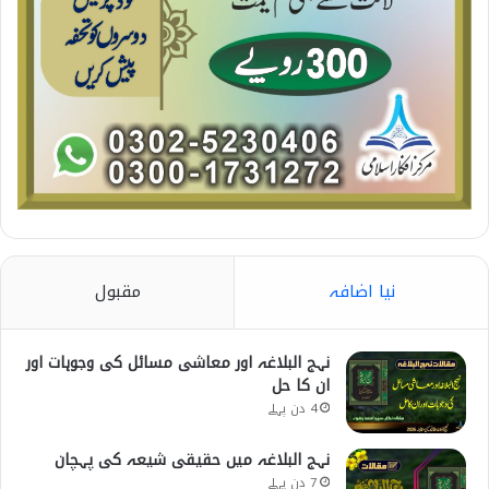
نیا اضافہ
مقبول
نہج البلاغہ اور معاشی مسائل کی وجوہات اور
ان کا حل
4 دن پہلے
نہج البلاغہ میں حقیقی شیعہ کی پہچان
7 دن پہلے