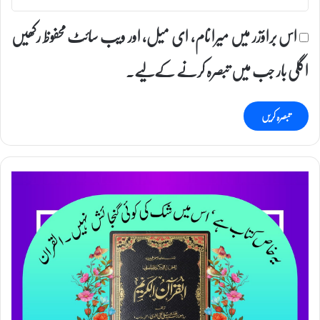
اس براؤزر میں میرا نام، ای میل، اور ویب سائٹ محفوظ رکھیں
اگلی بار جب میں تبصرہ کرنے کےلیے۔