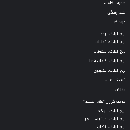
صحیفہ کاملہ
شمع زندگی
مزید کتب
نہج البلاغہ اردو
نہج البلاغہ خطبات
نہج البلاغہ مکتوبات
نہج البلاغہ کلمات قصار
نہج البلاغہ لائبریری
کتب کا تعارف
مقالات
خدمت گزارانِ ”نھج البلاغہ“
نہج البلاغہ ہر گھر
نہج البلاغہ در آئینہ اشعار
نہج البلاغہ انتخاب