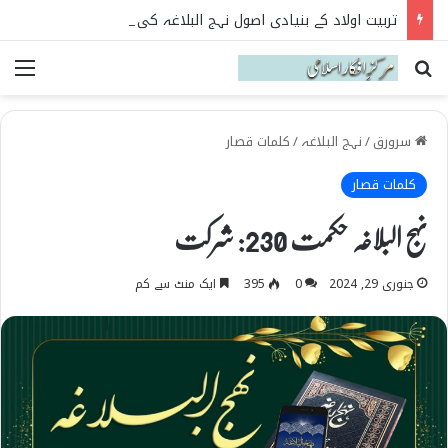
تربیت اولاد کے بنیادی اصول نہج البلاغہ کی روشنی میں
Search for
می
سرورق
/
نہج البلاغہ
/
کلمات قصار
کلمات قصار
نہج البلاغہ حکمت 230: شرکت
جنوری 29, 2024
0
395
ایک منٹ سے کم