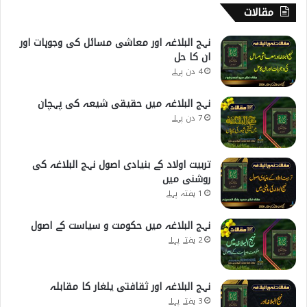
مقالات
نہج البلاغہ اور معاشی مسائل کی وجوہات اور
ان کا حل
4 دن پہلے
نہج البلاغہ میں حقیقی شیعہ کی پہچان
7 دن پہلے
تربیت اولاد کے بنیادی اصول نہج البلاغہ کی
روشنی میں
1 ہفتہ پہلے
نہج البلاغہ میں حکومت و سیاست کے اصول
2 ہفتے پہلے
نہج البلاغہ اور ثقافتی یلغار کا مقابلہ
3 ہفتے پہلے