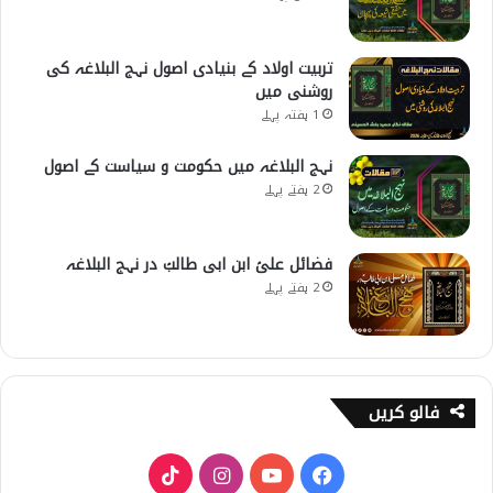
تربیت اولاد کے بنیادی اصول نہج البلاغہ کی
روشنی میں
1 ہفتہ پہلے
نہج البلاغہ میں حکومت و سیاست کے اصول
2 ہفتے پہلے
فضائل علیؑ ابن ابی طالبؑ در نہج البلاغہ
2 ہفتے پہلے
فالو کریں
T
I
Y
F