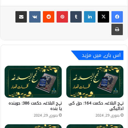
Share via Email
VKontakte
Reddit
Pinterest
Tumblr
LinkedIn
Print
اس بارے میں مزید
نہج البلاغہ حکمت 164: حق کی
نہج البلاغہ حکمت 386: جویندہ
ادائیگی
یا بندہ
جنوری 29, 2024
جنوری 29, 2024