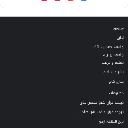
i
n
o
a
k
s
u
c
سرورق
T
t
T
e
ادارے
o
a
u
b
جامعہ جعفریہ اٹک
k
g
b
o
جامعہ زینبیہ
تعلیم و تربیت
r
e
o
نشر و اشاعت
a
k
ہمارے کام
m
مطبوعات
ترجمه قرآن شیخ محسن علی
ترجمه قرآن علامہ نقن صاحب
نہج البلاغہ اردو