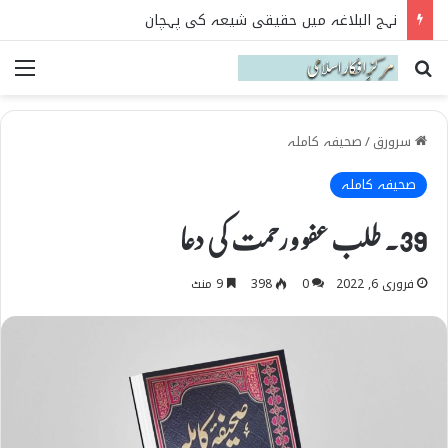
نہج البلاغہ میں حقیقی شیعہ کی پہچان
Search for
می
سرورق
/
صحیفہ کاملہ
صحیفہ کاملہ
39۔ طلب عفو و رحمت کی دعا
فروری 6, 2022
0
398
9 منٹ