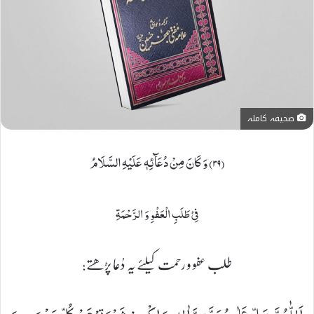
صحیفہ کاملہ
(۳۹) وَ كَانَ مِنْ دُعَآئِهٖ عَلَیْهِ السَّلَامُ
فِیْ طَلَبِ الْعَفْوِ وَ الرَّحْمَةِ
طلب عفو و رحمت کیلئے یہ دُعا پڑھتے: