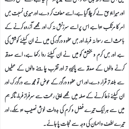
اور میرا جو حق لے کر چلا گیا ہے، اسے معاف کر دے، اور میری نسبت جس
امر کا مرتکب ہوا ہے اس پر اسے سرزنش نہ کر، اور مجھے آزردہ کرنے کے
باعث اسے رسوا نہ فرما، اور جس عفو و درگزر کی میں نے ان کیلئے کوشش کی
ہے اور جس کرم و بخشش کو میں نے ان کیلئے روا رکھا ہے، اسے صدقہ
کرنے والوں کے صدقہ سے پاکیزہ تر اور تقرب چاہنے والوں کے عطیوں
سے بلند تر قرار دے، اور اس عفو و درگزر کے عوض تو مجھ سے درگزر کر، اور
ان کیلئے دُعا کرنے کے صلہ میں مجھے اپنی رحمت سے سرفراز فرما، تاکہ ہم
میں سے ہر ایک تیرے فضل و کرم کی بدولت خوش نصیب ہو سکے، اور
تیرے لطف و احسان کی وجہ سے نجات پا جائے۔