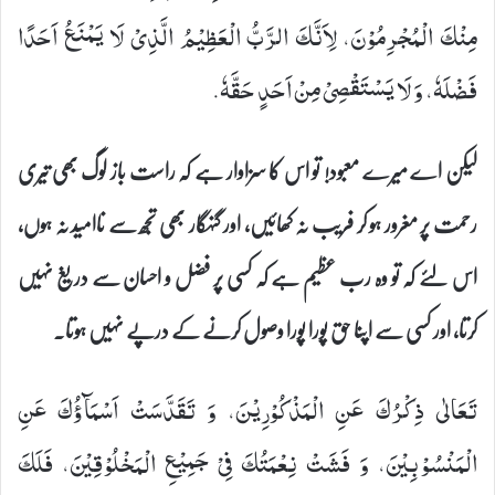
مِنْكَ الْمُجْرِمُوْنَ، لِاَنَّكَ الرَّبُّ الْعَظِیْمُ الَّذِیْ لَا یَمْنَعُ اَحَدًا
فَضْلَهٗ، وَ لَا یَسْتَقْصِیْ مِنْ اَحَدٍ حَقَّهٗ.
لیکن اے میرے معبود! تو اس کا سزاوار ہے کہ راست باز لوگ بھی تیری
رحمت پر مغرور ہو کر فریب نہ کھائیں، اور گنہگار بھی تجھ سے ناامید نہ ہوں،
اس لئے کہ تو وہ رب عظیم ہے کہ کسی پر فضل و احسان سے دریغ نہیں
کرتا، اور کسی سے اپنا حق پورا پورا وصول کرنے کے درپے نہیں ہوتا۔
تَعَالٰى ذِكْرُكَ عَنِ الْمَذْكُوْرِیْنَ، وَ تَقَدَّسَتْ اَسْمَآؤُكَ عَنِ
الْمَنْسُوْبِیْنَ، وَ فَشَتْ نِعْمَتُكَ فِیْ جَمِیْعِ الْمَخْلُوْقِیْنَ، فَلَكَ