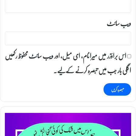
ویب‌ سائٹ
اس براؤزر میں میرا نام، ای میل، اور ویب سائٹ محفوظ رکھیں
اگلی بار جب میں تبصرہ کرنے کےلیے۔