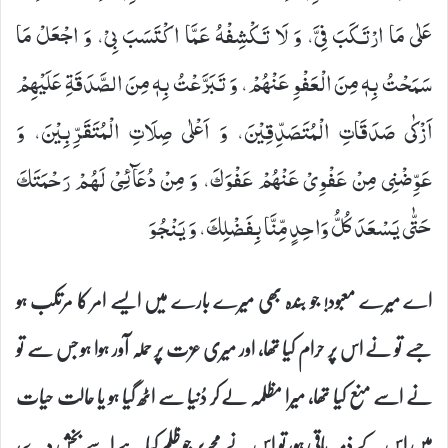
عَلٰى مَا ارْتَكَبَ فِیَّ، وَ لَا تَكْشِفْهُ عَمَّا اكْتَسَبَ بِیْ، وَ اجْعَلْ مَا
سَمَحْتُ بِهٖ مِنَ الْعَفْوِ عَنْهُمْ، وَ تَبَرَّعْتُ بِهٖ مِنَ الصَّدَقَةِ عَلَیْهِمْ
اَزْكٰى صَدَقَاتِ الْمُتَصَدِّقِیْنَ، وَ اَعْلٰى صِلَاتِ الْمُتَقَرِّبِیْنَ، وَ
عَوِّضْنِی مِنْ عَفْوِیْ عَنْهُمْ عَفْوَكَ، وَ مِنْ دُعَآئِیْ لَهُمْ رَحْمَتَكَ
حَتّٰى یَسْعَدَ كُلُّ وَاحِدٍ مِّنَّا بِفَضْلِكَ، وَ یَنْجُوَ
اے میرے معبود! جو بندہ بھی میرے بارے میں ایسے امر کا مرتکب ہو
جسے تو نے اس پر حرام کیا تھا، اور میری عزت پر حملہ آور ہوا ہو جس سے تو
نے اسے منع کیا تھا، میرا مظلمہ لے کر دُنیا سے اٹھ گیا ہو یا حالت حیات
میں اس کے ذمہ باقی ہو، تو اس نے مجھ پر جو ظلم کیا ہے اسے بخش دے،