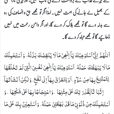
مجھے تیرے عذاب کے برداشت کرنے کی تاب نہیں، اور تیری ناراضگی
کے جھیل لے جانے کی ہمت نہیں۔ لہٰذا اگر تو مجھے حق و انصاف کی رو
سے بدلہ دے گا تو مجھے ہلاک کر دے گا، اور اگر دامن رحمت میں نہیں
ڈھانپے گا تو مجھے تباہ کر دے گا۔
اَللّٰهُمَّ اِنِّیْۤ اَسْتَوْهِبُكَ- یَاۤ اِلٰهِیْ- مَا لَا یُنْقِصُكَ بَذْلُهٗ، وَ اَسْتَحْمِلُكَ
مَا لَا یَبْهَظُكَ حَمْلُهٗ، اَسْتَوْهِبُكَ- یَاۤ اِلٰهِیْ- نَفْسِیَ الَّتِیْ لَمْ تَخْلُقْهَا
لِتَمْتَنِعَ بِهَا مِنْ سُوْٓءٍ، اَوْ لِتَطَرَّقَ بِهَاۤ اِلَى نَفْعٍ، وَ لٰكِنْ اَنْشَاْتَهَاۤ
اِثْبَاتًا لِّقُدْرَتِكَ عَلٰى مِثْلِهَا، وَ احْتِجَاجًا بِهَا عَلٰى شَكْلِهَا، وَ
اَسْتَحْمِلُكَ مِنْ ذُنُوْبِیْ مَا قَدْ بَهَظَنِیْ حَمْلُهٗ، وَ اَسْتَعِیْنُ بِكَ عَلٰى مَا