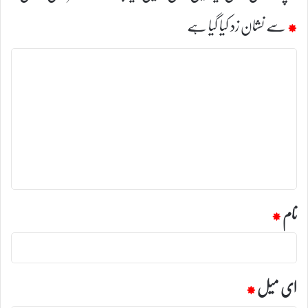
*
سے نشان زد کیا گیا ہے
ت
ب
ص
ر
ہ
*
نام
*
ای میل
*