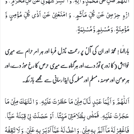
اَللّٰهُمَّ صَلِّ عَلٰى مُحَمَّدٍ وَّ اٰلِهٖ، وَ اكْسِرْ شَهْوَتِیْ عَنْ كُلِّ مَحْرَمٍ، وَ
ازْوِ حِرْصِیْ عَنْ كُلِّ مَاْثَمٍ، وَ امْنَعْنِیْ عَنْ اَذٰى كُلِّ مُؤْمِنٍ وَّ
مُؤْمِنَةٍ، وَ مُسْلِمٍ وَّ مُسْلِمَةٍ.
بارالٰہا ! محمدؐ اور ان کی آلؑ پر رحمت نازل فرما اور ہر امر حرام سے میری
خواہش (کا زور) توڑ دے، اور ہر گناہ سے میری حرص کا رخ موڑ دے، اور
ہر مومن اور مومنہ ، مسلم اور مسلمہ کی ایذا رسانی سے مجھے باز رکھ۔
اَللّٰهُمَّ وَ اَیُّمَا عَبْدٍ نَّالَ مِنِّیْ مَا حَظَرْتَ عَلَیْهِ، وَ انْتَهَكَ مِنِّیْ مَا
حَجَزْتَ عَلَیْهِ، فَمَضٰى بِظُلَامَتِیْ مَیِّتًا، اَوْ حَصَلَتْ لِیْ قِبَلَهٗ حَیًّا،
فَاغْفِرْ لَهٗ مَاۤ اَلَمَّ بِهٖ مِنِّیْ، وَ اعْفُ لَهٗ عَمَّاۤ اَدْبَرَ بِهٖ عَنِّیْ، وَ لَا تَقِفْهُ