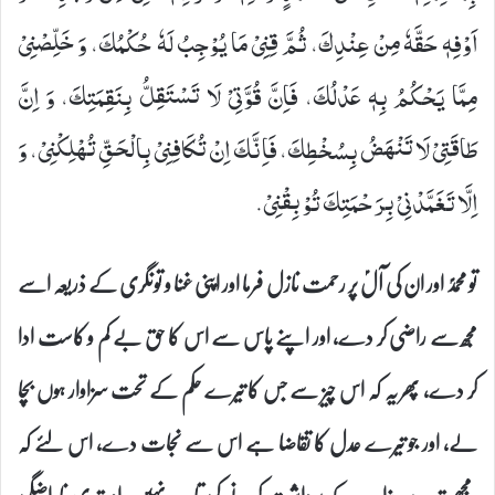
اَوْفِهٖ حَقَّهٗ مِنْ عِنْدِكَ، ثُمَّ قِنِیْ مَا یُوْجِبُ لَهٗ حُكْمُكَ، وَ خَلِّصْنِیْ
مِمَّا یَحْكُمُ بِهٖ عَدْلُكَ، فَاِنَّ قُوَّتِیْ لَا تَسْتَقِلُّ بِنَقِمَتِكَ، وَ اِنَّ
طَاقَتِیْ لَا تَنْهَضُ بِسُخْطِكَ، فَاِنَّكَ اِنْ تُكَافِنِیْ بِالْحَقِّ تُهْلِكْنِیْ، وَ
اِلَّا تَغَمَّدْنِیْ بِرَحْمَتِكَ تُوْبِقْنِیْ.
تو محمدؐ اور ان کی آلؑ پر رحمت نازل فرما اور اپنی غنا و تونگری کے ذریعہ اسے
مجھ سے راضی کر دے، اور اپنے پاس سے اس کا حق بے کم و کاست ادا
کر دے، پھر یہ کہ اس چیز سے جس کا تیرے حکم کے تحت سزاوار ہوں بچا
لے، اور جو تیرے عدل کا تقاضا ہے اس سے نجات دے، اس لئے کہ