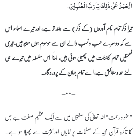
الْحَمْدُ عَلٰى ذٰلِكَ یَا رَبَّ الْعٰلَمِیْنَ.
تیرا ذکر تمام نام آوروں (کے ذکر) سے بلند تر ہے، اور تیرے اسماء اس
سے کہ دوسرے حسب و نسب والے ان سے موسوم ہوں منزہ ہیں، تیری
نعمتیں تمام کائنات میں پھیلی ہوئی ہیں، لہٰذا اس سلسلہ میں تیرے ہی
لئے حمد و ستائش ہے، اے تمام جہان کے پروردگار۔
–٭٭–
’’عفو و رحمت‘‘ اللہ تعالیٰ کی صفتوں میں سے ایک عظیم صفت ہے جس
کا تذکرہ قرآن مجید کے صفحات پر نمایاں اور کثرت سے پھیلا ہوا ہے۔