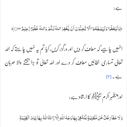
ہے:
﴿وَلْيَعْفُوْا وَلْيَصْفَحُوْا اَلَا تُحِبُّوْنَ اَنْ يَّغْفِرَ اللہُ لَكُمْ وَاللہُ غَفُوْرٌ رَّحِيْمٌ۝۲۲﴾
انہیں چاہیے کہ معاف کر دیں اور درگزر کریں، کیا تم یہ نہیں چاہتے کہ اللہ
تعالیٰ تمہاری خطائیں معاف کر دے اور اللہ تعالیٰ تو بڑا بخشنے والا مہربان
ہے۔
[۳]
اور پیغمبر اکرم ﷺ کا ارشاد ہے:
وَ لَا عَفَا رَجُلٌ عَنْ مَّظْلِمَةٍ يَّبْتَغِیْ بِهَا وَجْهَ اللّٰهِ اِلَّا زَادَهُ اللّٰهُ بِهَا يَوْمَ الْقِيٰمَةِ.