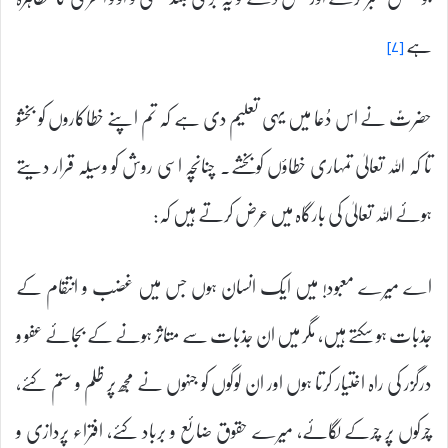
ہے
[۷]
حضرتؑ نے اس دُعا میں یہی تعلیم دی ہے کہ تم اپنے خطاکاروں کو بخشو
تا کہ اللہ تعالیٰ تمہاری خطاؤں کو بخشے۔ چنانچہ اسی روش کو وسیلہ قرار دیتے
ہوئے اللہ تعالیٰ کی بارگاہ میں عرض کرتے ہیں کہ:
اے میرے معبود! میں ایک انسان ہوں جس میں غضب و انتقام کے
جذبات ہو سکتے ہیں، مگر میں ان جذبات سے متاثر ہونے کے بجائے عفو و
درگزر کی راہ اختیار کرتا ہوں اور ان لوگوں کو جنہوں نے مجھ پر ظلم و ستم کئے،
چرکوں پر چرکے لگائے، میرے حقوق ضائع و برباد کئے، افتراء پردازی و