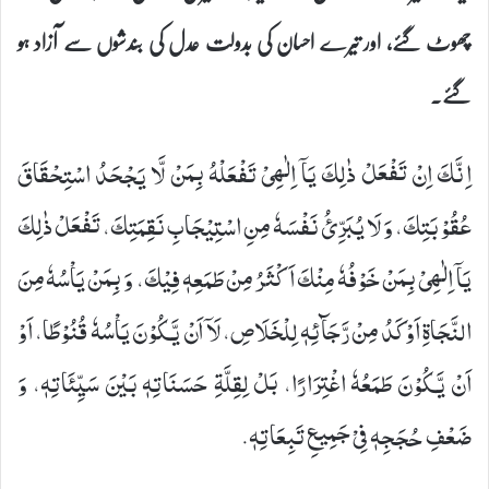
چھوٹ گئے، اور تیرے احسان کی بدولت عدل کی بندشوں سے آزاد ہو
گئے۔
اِنَّكَ اِنْ تَفْعَلْ ذٰلِكَ- یَاۤ اِلٰهِیْ- تَفْعَلْهُ بِمَنْ لَّا یَجْحَدُ اسْتِحْقَاقَ
عُقُوْبَتِكَ، وَ لَا یُبَرِّئُ نَفْسَهٗ مِنِ اسْتِیْجَابِ نَقِمَتِكَ، تَفْعَلْ ذٰلِكَ-
یَاۤ اِلٰهِیْ- بِمَنْ خَوْفُهٗ مِنْكَ اَكْثَرُ مِنْ طَمَعِهٖ فِیْكَ، وَ بِمَنْ یَاْسُهٗ مِنَ
النَّجَاةِ اَوْكَدُ مِنْ رَّجَآئِهٖ لِلْخَلَاصِ، لَاۤ اَنْ یَّكُوْنَ یَاْسُهٗ قُنُوْطًا، اَوْ
اَنْ یَّكُوْنَ طَمَعُهٗ اغْتِرَارًا، بَلْ لِقِلَّةِ حَسَنَاتِهٖ بَیْنَ سَیِّئَاتِهٖ، وَ
ضَعْفِ حُجَجِهٖ فِیْ جَمِیعِ تَبِعَاتِهٖ.