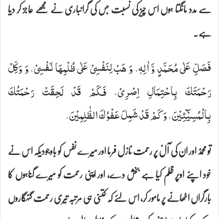
سے مدد مانگتا ہوں اس چیز کی نسبت جس کی گرانباری نے مجھے عاجز کر دیا
ہے۔
فَصَلِّ عَلٰى مُحَمَّدٍ وَّ اٰلِهٖ، وَ هَبْ لِنَفْسِیْ عَلٰى ظُلْمِهَا نَفْسِیْ، وَ وَكِّلْ
رَحْمَتَكَ بِاحْتِمَالِ اِصْرِیْ، فَكَمْ قَدْ لَحِقَتْ رَحْمَتُكَ
بِالْمُسِیْٓئِیْنَ، وَ كَمْ قَدْ شَمِلَ عَفْوُكَ الظّٰلِمِیْنَ.
تو محمدؐ اور ان کی آلؑ پر رحمت نازل فرما اور میرے نفس کو باوجودیکہ اس نے
خود اپنے اوپر ظلم کیا ہے بخش دے، اور اپنی رحمت کو میرے گناہوں کا
بارگراں اٹھانے پر مامور کر، اس لئے کہ کتنی ہی مرتبہ تیری رحمت گنہگاروں