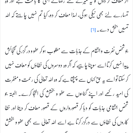
اگر معاف کر دوں تو یہ میرے لئے رضائے الٰہی کا باعث ہے اور وہ
تمہارے لئے بھی نیکی ہو گی، لہٰذا معاف کر دو، کیا تم نہیں چاہتے کہ اللہ
تمہیں بخش دے۔
[۶]
جو شخص نفرت و انتقام کے جذبات سے مغلوب ہو کر عفو و در گزر کی گنجائش
پیدا نہیں کرتا اسے سوچنا چاہیے کہ اگر وہ دوسروں کی خطاؤں کو معاف نہیں
کر سکتا تو اسے یہ حق کہاں سے پہنچتا ہے کہ وہ اللہ تعالیٰ کی رحمت و مغفرت
کی امید رکھے اور اپنے گناہوں سے عفو و بخشش کی التجا کرے۔ البتہ جو
شخص انتقامی جذبات کو دبا کر قصورواروں کے قصور معاف کر دیتا اور خطا
کاروں کی خطاؤں سے درگزر کرتا ہے اسے اللہ تعالیٰ سے بھی عفو و بخشش