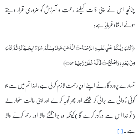
چنانچہ اس نے اپنی ذات کیلئے رحمت و آمرزش کو ضروری قرار دیتے
ہوئے ارشاد فرمایا ہے:
﴿كَتَبَ رَبُّكُمْ عَلٰي نَفْسِہِ الرَّحْمَۃَ۝۰ۙ اَنَّہٗ مَنْ عَمِلَ مِنْكُمْ سُوْۗءًۢ ابِجَــہَالَۃٍ ثُمَّ تَابَ
مِنْۢ بَعْدِہٖ وَاَصْلَحَ۝۰ۙ فَاَنَّہٗ غَفُوْرٌ رَّحِيْمٌ۝۵۴﴾
تمہارے پروردگار نے اپنے اوپر رحمت لازم کر لی ہے، لہذا تم میں سے جو
کوئی نادانی سے برائی کر بیٹھے اور پھر توبہ کر لے اور اپنی حالت سنوار لے
(تو خدا اس سے درگزر کرے گا)کیونکہ وہ بڑا بخشنے والا اور رحم کرنے والا
ہے۔
[۱]