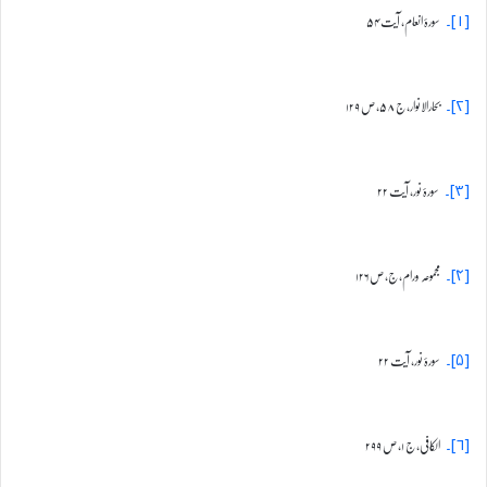
سورۂ انعام، آیت ۵۴
[۱]۔
بحارالانوار، ج ۵۸، ص ۱۲۹
[۲]۔
سورۂ نور، آیت ۲۲
[۳]۔
مجموعہ ورام، ج، ص ۱۲۶
[۴]۔
سورۂ نور، آیت ۲۲
[۵]۔
الکافی، ج ۱، ص ۲۹۹
[۶]۔