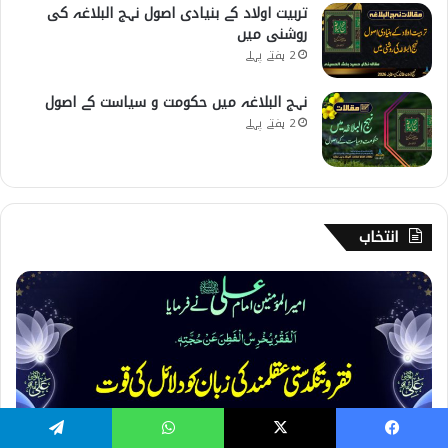
تربیت اولاد کے بنیادی اصول نہج البلاغہ کی
روشنی میں
2 ہفتے پہلے
نہج البلاغہ میں حکومت و سیاست کے اصول
2 ہفتے پہلے
انتخاب
1
5
0
۔
ف
ق
ر
Telegram
WhatsApp
X
Facebook