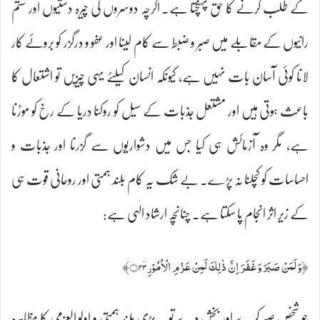
کے طلب کرنے کا حق پہنچتا ہے۔ اگرچہ دوسروں کی چیرہ دستیوں اور ستم
رانیوں کے مقابلے میں صبر و ضبط سے کام لینا اور عفو و درگزر کو بروئے کار
لانا کوئی آسان بات نہیں ہے، کیونکہ انسان کیلئے یہی چیزیں تو اشتعال کا
باعث ہوتی ہیں اور مشتعل جذبات کے سیل کو روکنا دریا کے رخ کو موڑنا
ہے، مگر وہ آزمائش ہی کیا جس میں دشواریوں سے گزرنا اور جذبات و
احساسات کو کچلنا نہ پڑے۔ بے شک یہ کام بلند ہمتی اور روحانی قوت ہی
کے زیر اثر انجام پا سکتا ہے۔ چنانچہ ارشاد الٰہی ہے:
﴿وَلَمَنْ صَبَرَ وَغَفَرَ اِنَّ ذٰلِكَ لَمِنْ عَزْمِ الْاُمُوْرِ۝۴۳ۧ﴾
جو شخص صبر کرے اور بخش دے تو یہ بڑی بلند ہمتی و اولو العزمی کا مظاہرہ