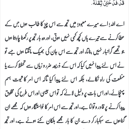
قَدْ فَدَحَنِیْ ثِقْلُهٗ.
اے اللہ! اے میرے معبود! میں تجھ سے اس چیز کا طالب ہوں جس کے
عطا کرنے سے تیرے ہاں کچھ کمی نہیں ہوتی، اور وہ بار تجھ پر رکھنا چاہتا ہوں
جو تجھے گرانبار نہیں بناتا، اور تجھ سے اس جان کی بھیک مانگتا ہوں جسے تو
نے اس لئے پیدا نہیں کیا کہ اس کے ذریعہ ضرر و زیاں سے تحفظ کرے یا
منفعت کی راہ نکالے، بلکہ اس لئے پیدا کیا تاکہ اس امر کا ثبوت بہم
پہنچائے، اور اس بات پر دلیل لائے کہ تو اس جیسی اور اس طرح کی مخلوق
پیدا کرنے پر قادر و توانا ہے، اور تجھ سے اس امر کا خواستگار ہوں کہ مجھے ان
گناہوں سے سبکبار کر دے جن کا بار مجھے ہلکان کئے ہوئے ہے، اور تجھ