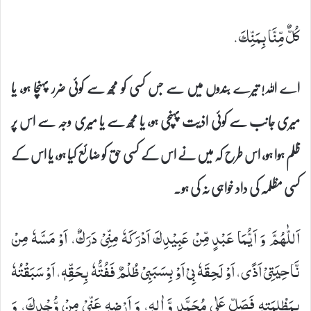
كُلٌّ مِّنَّا بِمَنِّكَ.
اے اللہ! تیرے بندوں میں سے جس کسی کو مجھ سے کوئی ضرر پہنچا ہو، یا
میری جانب سے کوئی اذیت پہنچی ہو، یا مجھ سے یا میری وجہ سے اس پر
ظلم ہوا ہو، اس طرح کہ میں نے اس کے کسی حق کو ضائع کیا ہو، یا اس کے
کسی مظلمہ کی داد خواہی نہ کی ہو۔
اَللّٰهُمَّ وَ اَیُّمَا عَبْدٍ مِّنْ عَبِیْدِكَ اَدْرَكَهٗ مِنِّیْ دَرَكٌ، اَوْ مَسَّهٗ مِنْ
نَّاحِیَتِیْ اَذًى، اَوْ لَحِقَهٗ بِیْ اَوْ بِسَبَبِیْ ظُلْمٌ فَفُتُّهٗ بِحَقِّهٖ، اَوْ سَبَقْتُهٗ
بِمَظْلِمَتِهٖ فَصَلِّ عَلٰى مُحَمَّدٍ وَّ اٰلِهٖ، وَ اَرْضِهٖ عَنِّیْ مِنْ وُّجْدِكَ، وَ