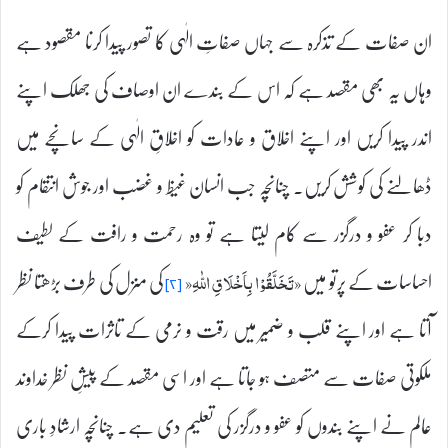
ان صفات کے تذکرہ سے جہاں صفاتِ الٰہی کا تصور پیدا کرنا مقصود ہے
وہاں یہ بھی مقصد ہے کہ اس کے بندے ان اوصاف کی جھلک اپنے
اندر پیدا کریں اور اپنے اخلاق و عادات کو اخلاقِ الٰہی کے سانچے میں
ڈھالنے کی کوشش کریں۔ چنانچہ جب انسان غیظ و غضب اور جوش انتقام کو
دبا کر عفو و درگزر سے کام لیتا ہے تو وہ رحمت و رافت کے لطیف
احساسات کے پرتو میں
کی منزل کی طرف بڑھتا نظر
«تَخَلَّقُوْا بِاَخْلَاقِ اللّٰهِ«
[۲]
آتا ہے اور اپنے قلب و ضمیر میں رقت و نرمی کے تاثرات پیدا کرکے
ملکوتی صفات سے متصف ہو جاتا ہے اور اسی مقصد کے پیشِ نظر خداوند
عالم نے اپنے بندوں کو عفو و درگزر کی تعلیم دی ہے۔ چنانچہ ارشادِ باری