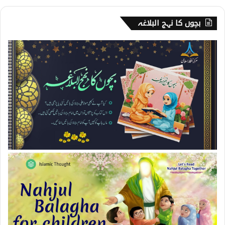
بچوں کا نہج البلاغہ