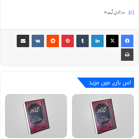
سورۂ شوریٰ، آیت ۴۳
[۷]۔
Share via Email
VKontakte
Reddit
Pinterest
Tumblr
LinkedIn
Print
اس بارے میں مزید