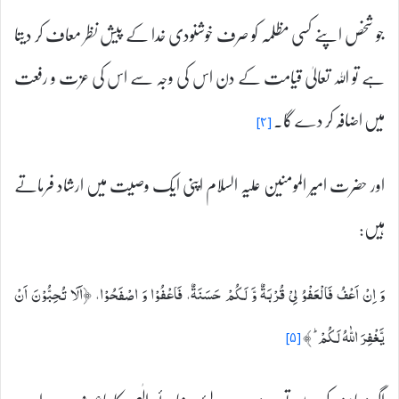
جو شخص اپنے کسی مظلمہ کو صرف خوشنودی خدا کے پیش نظر معاف کر دیتا
ہے تو اللہ تعالیٰ قیامت کے دن اس کی وجہ سے اس کی عزت و رفعت
میں اضافہ کر دے گا۔
[۴]
اور حضرت امیر المومنین علیہ السلام اپنی ایک وصیت میں ارشاد فرماتے
ہیں:
وَ اِنْ اَعْفُ فَالْعَفْوُ لِیْ قُرْبَةٌ وَّ لَكُمْ حَسَنَةٌ، فَاعْفُوْا وَ اصْفَحُوْا،
﴿اَلَا تُحِبُّوْنَ اَنْ
یَّغْفِرَ اللّٰهُ لَكُمْ ؕ ﴾
[۵]