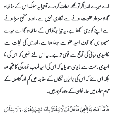
اے میرے اللہ! اگر تو مجھے معاف کر دے تو تیرا یہ سلوک اس کے ساتھ ہو
گا جو سزاوار عقوبت ہونے سے انکاری نہیں ہے، اور نہ مستحق سزا ہونے
سے اپنے کو بری سمجھتا ہے، یہ تیرا برتاؤ اس کے ساتھ ہو گا اے میرے
معبود! جس کا خوف امید عفو سے بڑھا ہوا ہے، اور جس کی نجات سے
ناامیدی رہائی کی توقع سے قوی تر ہے۔ یہ اس لئے نہیں کہ اس کی نا
امیدی رحمت سے مایوسی ہو، یا یہ کہ اس کی امید فریب خودردگی کا نتیجہ ہو،
بلکہ اس لئے کہ اس کی برائیاں نیکیوں کے مقابلہ میں کم اور گناہوں کے
تمام موارد میں عذر خواہی کے وجوہ کمزور ہیں۔
فَاَمَّاۤ اَنْتَ- یَاۤ اِلٰهِیْ- فَاَهْلٌ اَنْ لَّا یَغْتَرَّ بِكَ الصِّدِّیْقُوْنَ، وَ لَا یَیْاَسَ