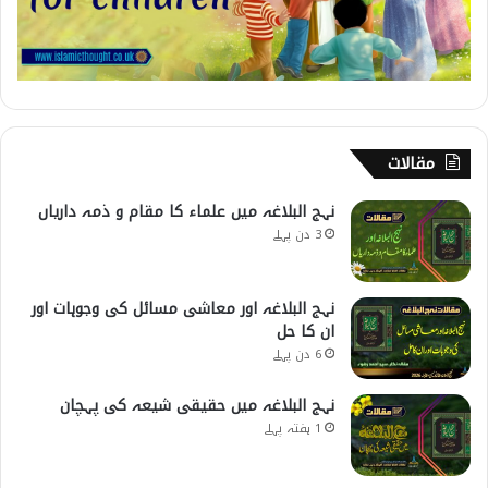
مقالات
نہج البلاغہ میں علماء کا مقام و ذمہ داریاں
3 دن پہلے
نہج البلاغہ اور معاشی مسائل کی وجوہات اور
ان کا حل
6 دن پہلے
نہج البلاغہ میں حقیقی شیعہ کی پہچان
1 ہفتہ پہلے