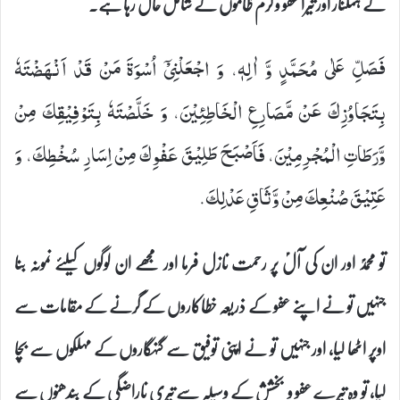
کے ہمکنار اور تیرا عفو و کرم ظالموں کے شامل حال رہا ہے۔
فَصَلِّ عَلٰى مُحَمَّدٍ وَّ اٰلِهٖ، وَ اجْعَلْنِیْۤ اُسْوَةَ مَنْ قَدْ اَنْهَضْتَهٗ
بِتَجَاوُزِكَ عَنْ مَّصَارِعِ الْخَاطِئِیْنَ، وَ خَلَّصْتَهٗ بِتَوْفِیْقِكَ مِنْ
وَّرَطَاتِ الْمُجْرِمِیْنَ، فَاَصْبَحَ طَلِیْقَ عَفْوِكَ مِنْ اِسَارِ سُخْطِكَ، وَ
عَتِیْقَ صُنْعِكَ مِنْ وَّثَاقِ عَدْلِكَ.
تو محمدؐ اور ان کی آلؑ پر رحمت نازل فرما اور مجھے ان لوگوں کیلئے نمونہ بنا
جنہیں تو نے اپنے عفو کے ذریعہ خطاکاروں کے گرنے کے مقامات سے
اوپر اٹھا لیا، اور جنہیں تو نے اپنی توفیق سے گنہگاروں کے مہلکوں سے بچا
لیا، تو وہ تیرے عفو و بخشش کے وسیلہ سے تیری ناراضگی کے بندھنوں سے