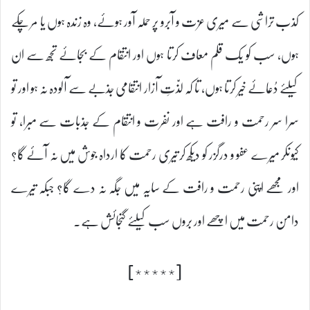
کذب تراشی سے میری عزت و آبرو پر حملہ آور ہوئے، وہ زندہ ہوں یا مر چکے
ہوں، سب کو یک قلم معاف کرتا ہوں اور انتقام کے بجائے تجھ سے ان
کیلئے دُعائے خیر کرتا ہوں، تا کہ لذّتِ آزار انتقامی جذبے سے آلودہ نہ ہو اور تو
سرا سر رحمت و رافت ہے اور نفرت و انتقام کے جذبات سے مبرا، تو
کیونکر میرے عفو و درگزر کو دیکھ کر تیری رحمت کا ارداہ جوش میں نہ آئے گا؟
اور مجھے اپنی رحمت و رافت کے سایہ میں جگہ نہ دے گا؟ جبکہ تیرے
دامن رحمت میں اچھے اور بروں سب کیلئے گنجائش ہے۔
[٭٭٭٭٭]