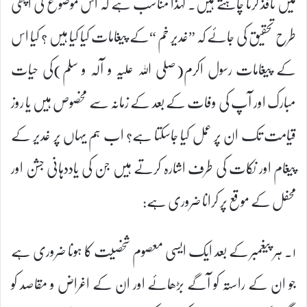
میں نافذ کرنا چاہتے ہیں۔ لہٰذا مناسب ہے کہ اس موضوع کی اچھی
طرح تحقیق کی جائے کہ ”غدیر خم “کے پیغامات کیا کیا ہیں ؟ کیا اس
کے پیغامات رسول اکرم(صلی اللہ علیہ و آلہ و سلم)کی حیات
مبارک اور آپ کی وفات کے بعد کے زمانہ سے مخصوص ہیں یا روز
قیامت تک ان پر عمل کیا جاسکتا ہے؟ اب ہم یہاں پر غدیر کے
پیغام اور نکات کی طرف اشارہ کرتے ہیں جن کی یاددہانی جشن اور
محفل کے موقع پر کرانا ضروری ہے:
۱۔ ہر پیغمبر کے بعد ایک ایسی معصوم شخصیت کا ہونا ضروری ہے
جو ان کے راستہ کو آگے بڑھائے اور ان کے اغراض و مقاصد کو