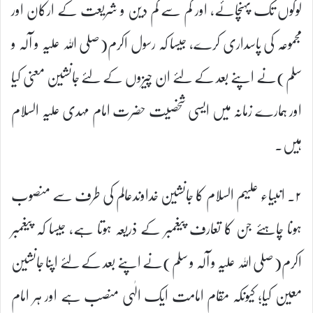
لوگوں تک پہنچائے، اور کم سے کم دین و شریعت کے ارکان اور
مجموعہ کی پاسداری کرے، جیسا کہ رسول اکرم(صلی اللہ علیہ و آلہ و
سلم)نے اپنے بعد کے لئے ان چیزوں کے لئے جانشین معنی کیا
اور ہمارے زمانہ میں ایسی شخصیت حضرت امام مہدی علیہ السلام
ہیں۔
۲۔ انبیاء علیہم السلام کا جانشین خداوندعالم کی طرف سے منصوب
ہونا چاہئے جن کا تعارف پیغمبر کے ذریعہ ہوتا ہے، جیسا کہ پیغمبر
اکرم(صلی اللہ علیہ و آلہ و سلم)نے اپنے بعد کے لئے اپنا جانشین
معین کیا؛ کیونکہ مقام امامت ایک الٰہی منصب ہے اور ہر امام