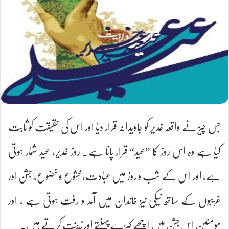
جس چیز نے واقعہ غدیر کو جاویدانہ قرار دیا اور اس کی حقیقت کو ثابت
کیا ہے وہ اس روز کا ”عید“ قرار پانا ہے۔ روز غدیر، عید شمار ہوتی
ہے، اور اس کے شب و روز میں عبادت، خشوع و خضوع، جشن اور
غریبوں کے ساتھ نیکی نیز خاندان میں آمد و رفت ہوتی ہے ، اور
مومنین اس جشن میں اچھے کپڑے پہنتے اور زینت کرتے ہیں۔