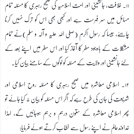
۱۱۔ خلافت، جانشینی اور امت اسلامیہ کی صحیح رہبری کا مسئلہ تمام
مسائل میں سر فہرست ہے اور کبھی بھی اس کو ترک نہیں کرنا
چاہئے، جیسا کہ رسول اکرم (صلی اللہ علیہ و آلہ و سلم)نے تمام
مشکلات کے باوجود سفر کا آغاز کیا اور اس سفر میں اپنے بعد کے
لئے جانشینی اور ولایت کے مسئلہ کو لوگوں کے سامنے بیان کیا۔
۱۲۔ اسلامی معاشرہ میں صحیح رہبری کا مسئلہ روح اسلامی اور
شریعت کی جان کی طرح ہے کہ اگر اس مسئلہ کو بیان نہ کیا جائے تو
پھر اسلامی معاشرہ کے ستون درہم و برہم ہوجائیں گے، لہٰذا
خداوندعالم نے اپنے رسول سے خطاب کرتے ہوئے فرمایا: