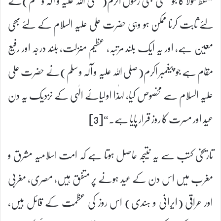
لئے ثابت کرنا ممکن ہو وہی حضرت علی علیہ السلام کے لئے بھی
معین ہے، اور یہ ایک بلند مرتبہ، عظیم منزلت، بلند درجہ اور رفیع
مقام ہے جو پیغمبر اکرم(صلی اللہ علیہ و آلہ و سلم)نے حضرت علی
علیہ السلام سے مخصوص کیا، لہٰذا اولیائے الٰہی کے نزدیک یہ دن
عید اور مسرت کا روز قرار پایا ہے۔“[3]
تاریخی کتب سے یہ نتیجہ حاصل ہوتا ہے کہ امت اسلامیہ مشرق و
مغرب میں اس دن کے عید ہونے پر متفق ہیں، مصری، مغربی
اور عراقی (ایرانی و ہندی) اس روز کی عظمت کے قائل ہیں،