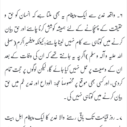
۶۔ واقعہ غدیر سے ایک پیغام یہ بھی ملتا ہے کہ انسان کو حق و
حقیقت کے پہنچانے کے لئے ہمیشہ کوشش کرنا چاہئے اور حق بیان
کرنے میں کوتاہی سے کام نہیں لینا چاہئے؛ کیونکہ پیغمبر اکرم(صلی
اللہ علیہ و آلہ و سلم)اگرچہ یہ جانتے تھے کہ ان کی وفات کے بعد
ان کے وصیت پر عمل نہیں کیا جائے گا، لیکن لوگوں پر حجت تمام
کردی، اور کسی بھی موقع پر مخصوصاً حجة الوداع اور غدیر خم میں حق
بیان کرنے میں کوتاہی نہیں کی۔
۷۔ روز قیامت تک باقی رہنے والا غدیر کا ایک پیغام اہل بیت