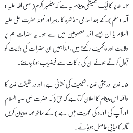
۴۔ غدیر کا ایک ہمیشگی پیغام یہ ہے کہ پیغمبر اکرم(صلی اللہ علیہ و
آلہ و سلم)کے بعد اسلامی معاشرہ کا رہبر اور نمونہ حضرت علی علیہ
السلام یا ان جیسے ائمہ معصومین میں سے ہو۔ یہ حضرات ہم پر
ولایت اور حاکمیت رکھتے ہیں، لہٰذا ہمیں ان حضرات کی ولایت کو
قبول کرتے ہوئے ان کی برکات سے فیضیاب ہونا چاہئے۔
۵۔ غدیر اور جشن غدیر ، شیعیت کی نشانی ہے، اور در حقیقت غدیر کا
واقعہ اس پیغام کا اعلان کرتا ہے کہ حق (کہ حضرت علی علیہ السلام
اور آپ کی اولاد کی محوریت میں ہے) کے ساتھ عہد و پیمان کریں
تاکہ کامیابی حاصل ہوجائے۔