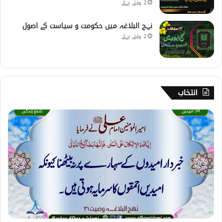
2 ہفتے پہلے
نہج البلاغہ میں حکومت و سیاست کے اصول
2 ہفتے پہلے
انتخاب
7
9
۔
ا
م
ی
د
ی
ں