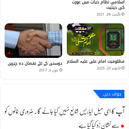
اسلامی نظام حیات میں عورت
کی حیثیت
اگست 28, 2021
مظلومیت امام علی علیہ السلام
دوستی کے لئے نقصان دہ چیزیں
اکتوبر 20, 2025
جون 3, 2017
جواب دیں
آپ کا ای میل ایڈریس شائع نہیں کیا جائے گا۔
ضروری خانوں کو
*
سے نشان زد کیا گیا ہے