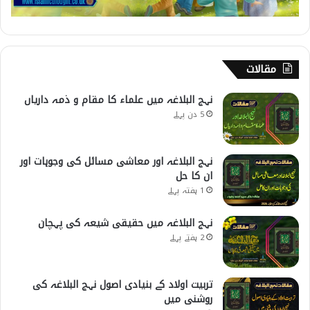
مقالات
نہج البلاغہ میں علماء کا مقام و ذمہ داریاں
5 دن پہلے
نہج البلاغہ اور معاشی مسائل کی وجوہات اور
ان کا حل
1 ہفتہ پہلے
نہج البلاغہ میں حقیقی شیعہ کی پہچان
2 ہفتے پہلے
تربیت اولاد کے بنیادی اصول نہج البلاغہ کی
روشنی میں