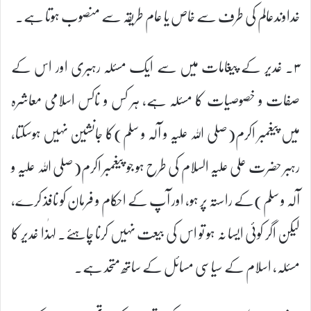
خداوندعالم کی طرف سے خاص یا عام طریقہ سے منصوب ہوتا ہے۔
۳۔ غدیر کے پیغامات میں سے ایک مسئلہ رہبری اور اس کے
صفات و خصوصیات کا مسئلہ ہے، ہر کس و ناکس اسلامی معاشرہ
میں پیغمبر اکرم(صلی اللہ علیہ و آلہ و سلم)کا جانشین نہیں ہوسکتا،
رہبر حضرت علی علیہ السلام کی طرح ہو جو پیغمبر اکرم(صلی اللہ علیہ و
آلہ و سلم)کے راستہ پر ہو، اور آپ کے احکام و فرمان کو نافذ کرے،
لیکن اگر کوئی ایسا نہ ہو تو اس کی بیعت نہیں کرنا چاہئے۔ لہٰذا غدیر کا
مسئلہ، اسلام کے سیاسی مسائل کے ساتھ متحد ہے۔