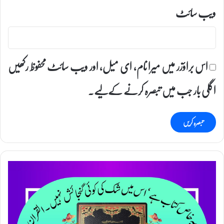
ویب‌ سائٹ
اس براؤزر میں میرا نام، ای میل، اور ویب سائٹ محفوظ رکھیں
اگلی بار جب میں تبصرہ کرنے کےلیے۔