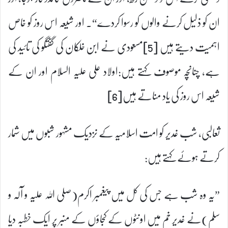
ان کو ذلیل کرنے والوں کو رسوا کردے“۔ اور شیعہ اس روز کو خاص
اہمیت دیتے ہیں [5]مسعودی نے ابن خلّکان کی گفتگو کی تائید کی
ہے، چنانچہ موصوف کہتے ہیں:اولاد علی علیہ السلام اور ان کے
شیعہ اس روز کی یاد مناتے ہیں[6]
ثعالبی، شب غدیر کو امت اسلامیہ کے نزدیک مشہور شبوں میں شمار
کرتے ہوئے کہتے ہیں:
”یہ وہ شب ہے جس کی کل میں پیغمبر اکرم(صلی اللہ علیہ و آلہ و
سلم)نے غدیر خم میں اونٹوں کے کجاؤں کے منبر پر ایک خطبہ دیا