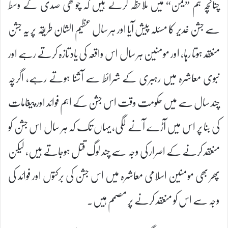
چنانچہ ہم ”یمن“ میں ملاحظہ کرتے ہیں کہ چوتھی صدی کے وسط
سے جشن غدیر کا مسئلہ پیش آیا اور ہر سال عظیم الشان طریقہ پر یہ جشن
منعقد ہوتا رہا، اور مومنین ہر سال اس واقعہ کی یاد تازہ کرتے رہے اور
نبوی معاشرہ میں رہبری کے شرائط سے آشنا ہوتے رہے، اگرچہ
چند سال سے میں حکومت وقت اس جشن کے اہم فوائد اور پیغامات
کی بنا پر اس میں آڑے آنے لگی، یہاں تک کہ ہر سال اس جشن کو
منعقد کرنے کے اصرار کی وجہ سے چند لوگ قتل ہوجاتے ہیں، لیکن
پھر بھی مومنین اسلامی معاشرہ میں اس جشن کی برکتوں اور فوائد کی
وجہ سے اس کو منعقد کرنے پر مصمم ہیں۔