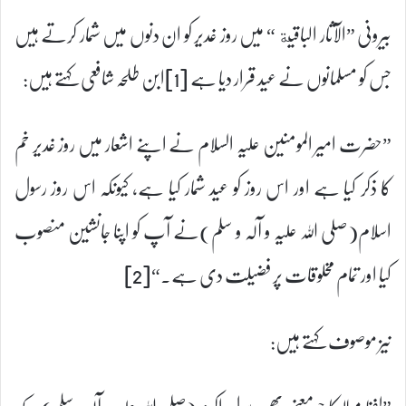
بیرونی ”الآثار الباقیة “ میں روز غدیر کو ان دنوں میں شمار کرتے ہیں
جس کو مسلمانوں نے عید قرار دیا ہے [1]ابن طلحہ شافعی کہتے ہیں:
”حضرت امیر المومنین علیہ السلام نے اپنے اشعار میں روز غدیر خم
کا ذکر کیا ہے اور اس روز کو عید شمار کیا ہے، کیونکہ اس روز رسول
اسلام(صلی اللہ علیہ و آلہ و سلم)نے آپ کو اپنا جانشین منصوب
کیا اور تمام مخلوقات پر فضیلت دی ہے۔“[2]
نیز موصوف کہتے ہیں:
”لفظ مولا کا جو معنی بھی رسول اکرم(صلی اللہ علیہ و آلہ و سلم)کے