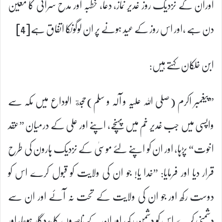
اوران کے نزدیک روز غدیر نماز، دعا، خطبہ اور مدح سرائی کا معین
دن ہے ،اور اس روز کے عید ہونے پر ان لوگوںکا اتفاق ہے[4]
ابن خلّکان کہتے ہیں:
”پیغمبر اکرم (صلی اللہ علیہ و آلہ و سلم)حجة الوداع میں مکہ سے
واپسی میں جب غدیر خم میں پہنچے، اپنے اور علی کے درمیان ”عقد
اخوت“ پڑہا، اور ان کو اپنے لئے موسیٰ کے نزدیک ہارون کی طرح
قرار دیا اور فرمایا: ”خدا یا! جو ان کی ولایت کو قبول کرے اس کو
دوست رکھ اور جو ان کی ولایت کے تحت نہ آئے اور ان سے
دشمنی کرے اس کو دشمن رکھ، اور ان کے ناصروں کا مددگار ہوجا، اور