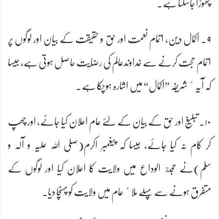
چھوڑا جاسکتا ہے۔
۹۔ اکمال دین، اتمام نعمت اور حق و حقیقت کے بیان اور لوگوں پر
اتمام حجت کرنے سے خداوندعالم کی رضایت حاصل ہوتی ہے، جیسا
کہ آیہٴ شریفہ ”اکمال“ میں اشارہ ہوچکا ہے۔
۱۰۔ تبلیغ اور حق کے بیان کے لئے عام اعلان کیا جائے، اور چھپ
کر کام نہ کیا جائے، جیسا کہ پیغمبر اکرم(صلی اللہ علیہ و آلہ و
سلم)نے حجة الوداع میں ولایت کا اعلان کیا اور لوگوں کے
متفرق ہونے سے پہلے ملاٴ عام میں ولایت کو پہنچا دیا۔