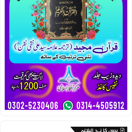
بچوں کا نہج البلاغہ