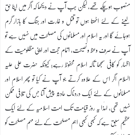
منصوب ہوچکے تھے، لیکن جب آپ نے دیکھا کہ اگر میں اپنا حق
لینے کے لئے اٹھتا ہوں تو قتل و غارت اور جنگ کا بازار گرم
ہوجائے گا اور یہ اسلام اور مسلمانوں کی مصلحت میں نہیں ہے تو
آپ نے صرف وعظ و نصیحت، اتمام حجت اور اپنی مظلومیت کے
اظہار کو کافی سمجھا تاکہ اسلام محفوظ رہے؛ کیونکہ حضرت علی علیہ
السلام اگر اس کے علاوہ کرتے جو آپ نے کیا تو پھر اسلام اور
مسلمانوں کے لئے ایک دردناک حادثہ پیش آتا جس کی تلافی ممکن
نہیں تھی، لہٰذا یہ روز قیامت تک امت اسلامیہ کے لئے ایک
عظیم سبق ہے کہ کبھی کبھی اہم مصلحت کے لئے مہم مصلحت کو