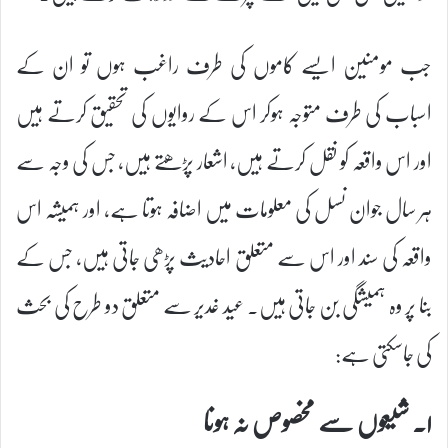
جب مومنین ایسے کاموں کی طرف راغب ہوں تو ان کے
اسباب کی طرف متوجہ ہوکر اس کے روایوں کی تحقیق کرتے ہیں
اور اس واقعہ کو نقل کرتے ہیں، اشعار پڑھتے ہیں، جس کی وجہ سے
ہر سال جوان نسل کی معلومات میں اضافہ ہوتا ہے، اور ہمیشہ اس
واقعہ کی سند اور اس سے متعلق احادیث پڑھی جاتی ہیں، جس کے
بنا پر وہ ہمیشگی بن جاتی ہیں۔ عید غدیر سے متعلق دو طرح کی بحث
کی جاسکتی ہے:
۱۔ شیعوں سے مخصوص نہ ہونا