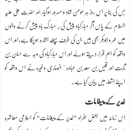
جس کی بنا پر اس روز ہر مومن شاد و مسرور ہوگیا، اور حضرت علی علیہ
السلام کے پاس آکر مبارکباد پیش کی۔ مبارک باد پیش کرنے والوں
میں عمر و ابوبکر بھی ہیں جن کی طرف پہلے اشارہ ہوچکا ہے، اور اس
واقعہ کو اہم قرار دیتے ہوئے اور اس مبارکباد کی وجہ سے حسان بن
ثابت اور قیس بن سعد بن عبادہٴ انصاری وغیرہ نے اس واقعہ کو
اپنے اشعار میں بیان کیا ہے۔
غدیر کے پیغامات
اس زمانہ میں بعض افراد ”غدیر کے پیغامات“ کو اسلامی معاشرہ