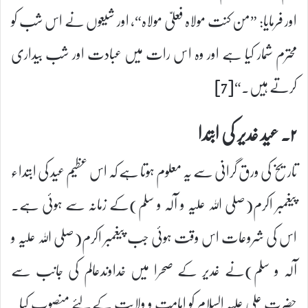
اور فرمایا: ”من کنت مولاہ فعلیّ مولاہ“، اور شیعوں نے اس شب کو
محترم شمار کیا ہے اور وہ اس رات میں عبادت اور شب بیداری
کرتے ہیں۔“[7]
۲۔ عید غدیر کی ابتدا
تاریخ کی ورق گرانی سے یہ معلوم ہوتا ہے کہ اس عظیم عید کی ابتداء
پیغمبر اکرم(صلی اللہ علیہ و آلہ و سلم)کے زمانہ سے ہوئی ہے۔
اس کی شروعات اس وقت ہوئی جب پیغمبر اکرم(صلی اللہ علیہ و
آلہ و سلم)نے غدیر کے صحرا میں خداوندعالم کی جانب سے
حضرت علی علیہ السلام کو امامت و ولایت کے لئے منصوب کیا۔