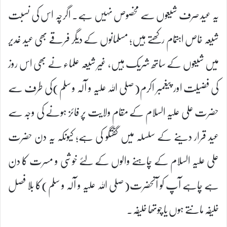
یہ عید صرف شیعوں سے مخصوص نہیں ہے۔ اگرچہ اس کی نسبت
شیعہ خاص اہتمام رکھتے ہیں؛ مسلمانوں کے دیگر فرقے بھی عید غدیر
میں شیعوں کے ساتھ شریک ہیں، غیر شیعہ علماء نے بھی اس روز
کی فضیلت اور پیغمبر اکرم(صلی اللہ علیہ و آلہ و سلم)کی طرف سے
حضرت علی علیہ السلام کے مقام ولایت پر فائز ہونے کی وجہ سے
عید قرار دینے کے سلسلہ میں گفتگو کی ہے؛ کیونکہ یہ دن حضرت
علی علیہ السلام کے چاہنے والوں کے لئے خوشی و مسرت کا دن
ہے چاہے آپ کو آنحضرت(صلی اللہ علیہ و آلہ و سلم)کا بلا فصل
خلیفہ مانتے ہوں یا چوتھا خلیفہ۔