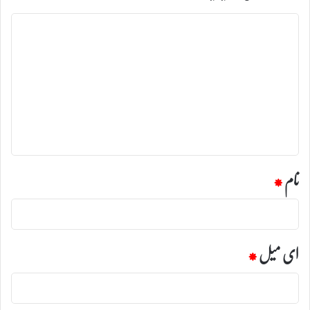
ت
ب
ص
ر
ہ
*
نام
*
ای میل
*