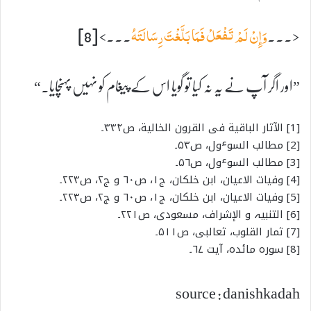
<۔۔۔
۔۔۔>[8]
وَإِنْ لَمْ تَفْعَلْ فَمَا بَلَّغْتَ رِسَالَتَہُ
”اور اگر آپ نے یہ نہ کیا تو گویا اس کے پیغام کو نہیں پہنچایا۔“
[1] الآثار الباقیة فی القرون الخالیة، ص۳۳۴۔
[2] مطالب السوٴول، ص۵۳۔
[3] مطالب السوٴول، ص۵۶۔
[4] وفیات الاعیان، ابن خلکان، ج۱، ص۶۰ و ج۲، ص۲۲۳۔
[5] وفیات الاعیان، ابن خلکان، ج۱، ص۶۰ و ج۲، ص۲۲۳۔
[6] التنبیہ و الإشراف، مسعودی، ص۲۲۱۔
[7] ثمار القلوب، ثعالبی، ص۵۱۱۔
[8] سورہ مائدہ، آیت ۶۷۔
source : danishkadah