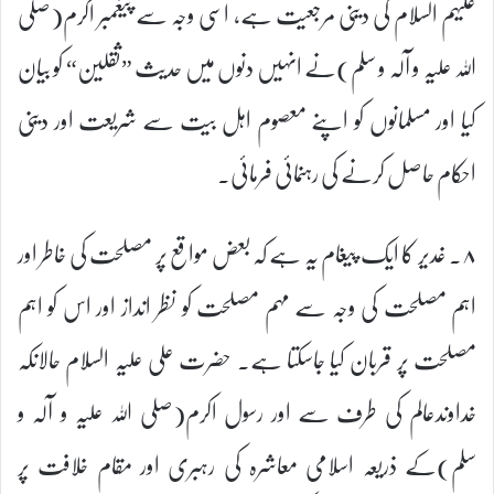
علیہم السلام کی دینی مرجعیت ہے، اسی وجہ سے پیغمبر اکرم(صلی
اللہ علیہ و آلہ و سلم)نے انہیں دنوں میں حدیث ”ثقلین“ کو بیان
کیا اور مسلمانوں کو اپنے معصوم اہل بیت سے شریعت اور دینی
احکام حاصل کرنے کی رہنمائی فرمائی۔
۸۔ غدیر کا ایک پیغام یہ ہے کہ بعض مواقع پر مصلحت کی خاطر اور
اہم مصلحت کی وجہ سے مہم مصلحت کو نظر انداز اور اس کو اہم
مصلحت پر قربان کیا جاسکتا ہے۔ حضرت علی علیہ السلام حالانکہ
خداوندعالم کی طرف سے اور رسول اکرم(صلی اللہ علیہ و آلہ و
سلم)کے ذریعہ اسلامی معاشرہ کی رہبری اور مقام خلافت پر