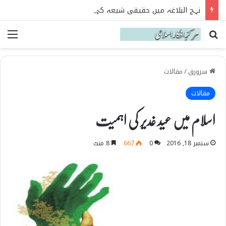
نہج البلاغہ میں حقیقی شیعہ کی پہچان
Search for
می
سرورق
/
مقالات
مقالات
اسلام میں عید غدیر کی اہمیت
ستمبر 18, 2016
0
667
8 منٹ