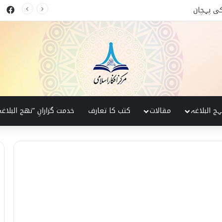
ok
 البلاغہ کی روشنی میں
ہج البلاغہ
مقالات
کتب کا تعارف
خدمت گزارانِ ”نھج البلاغہ