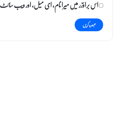
اس براؤزر میں میرا نام، ای میل، اور ویب سائٹ