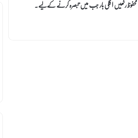
 محفوظ رکھیں اگلی بار جب میں تبصرہ کرنے کےلیے۔