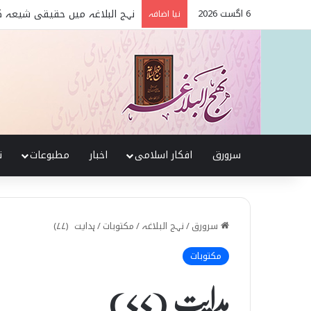
6 اگست 2026
تربیت اولاد کے بنیادی اصول نہج
نیا اضافہ
سرورق
افکار اسلامی
اخبار
مطبوعات
ن
سرورق
/
نہج البلاغہ
/
مکتوبات
/
ہدایت (۷۷)
مکتوبات
ہدایت (۷۷)