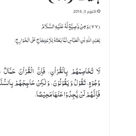
اکتوبر 3, 2016
(٧٧) وَ مِنْ وَّصِیَّۃٍ لَّهٗ عَلَیْهِ السَّلَامُ
لِعَبْدِ اللّٰهِ بْنِ الْعَبَّاسِ لَمَّا بَعَثَهٗ لِلْاِحْتِجَاجِ عَلَى الْخَوَارِجِ:
لَا تُخَاصِمْهُمْ بِالْقُرْاٰنِ، فَاِنَّ الْقُرْاٰنَ حَمَّالٌ ذُ
وُجُوْهٍ، تَقُوْلُ وَ یَقُوْلُوْنَ، وَ لٰكِنْ حَاجِجْهُمْ بِالسُّنَّ
فَاِنَّهُمْ لَنْ یَّجِدُوْا عَنْهَا مَحِیْصًا.