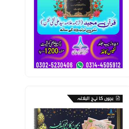
بچوں کا نہج البلاغہ