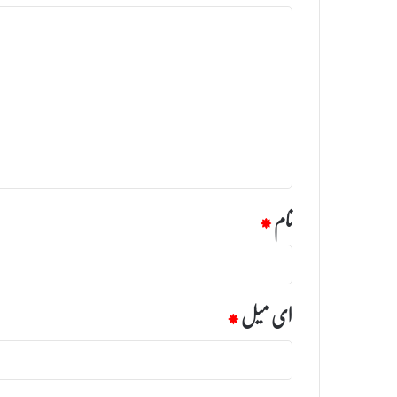
ت
ب
ص
ر
ہ
*
نام
*
ای میل
*