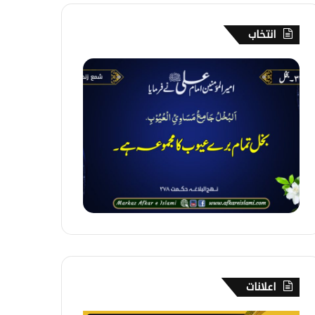
انتخاب
3
4
2
۔
ب
خ
ل
اعلانات