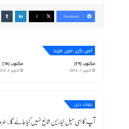
umblr
LinkedIn
X
Facebook
اس بارے میں مزید
مکتوب (۲۹)
مکتوب (۶۸)
اکتوبر 1, 2016
اکتوبر 3, 2016
جواب دیں
آپ کا ای میل ایڈریس شائع نہیں کیا جائے گا۔
ضرو