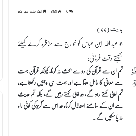
0
369
ایک منٹ سے کم
ہدایت (۷۷)
جو عبد اللہ ابن عباس کو خوارج سے مناظرہ کرنے کیلئے
بھیجتے وقت فرمائی:
تم ان سے قرآن کی رو سے بحث نہ کرنا، کیونکہ قرآن بہت
وْ
سے معانی کا حامل ہوتا ہے اور بہت سی وجہیں رکھتا ہے،
ةِ،
تم اپنی کہتے رہو گے، وہ اپنی کہتے رہیں گے، بلکہ تم حدیث
سے ان کے سامنے استدلال کرنا، وہ اس سے گریز کی کوئی راہ
نہ پا سکیں گے۔