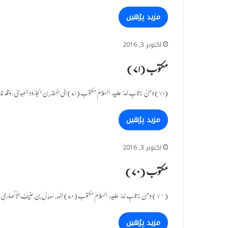
مزید پڑھیں
اکتوبر 3, 2016
مکتوب (۷۱)
(٧۱) وَ مِنْ كِتَابٍ لَّهٗ عَلَیْهِ السَّلَامُ مکتوب (۷۱) اِلَی الْمُنْذِرِ بْنِ الْجَارُوْدِ الْعَبْدِیِّ، وَ قَدْ خَانَ فِىْ بَعْضِ مَا…
مزید پڑھیں
اکتوبر 3, 2016
مکتوب (۷۰)
(٧٠) وَ مِنْ كِتَابٍ لَّهٗ عَلَیْهِ السَّلَامُ مکتوب (۷۰) اِلٰى سَهْلِ بْنِ حُنَیْفٍ الْاَنْصَارِیِّ، وَ هُوَ عَامِلُهٗ عَلَى الْمَدِیْنَةِ فِیْ…
مزید پڑھیں