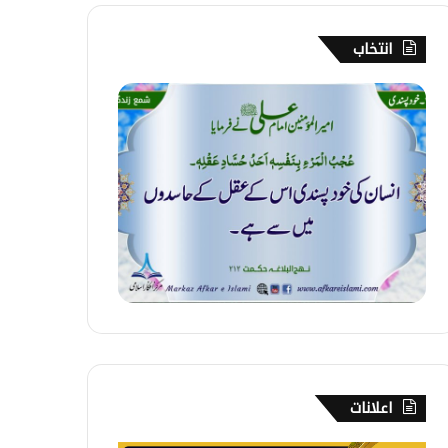
انتخاب
2
7
7
۔
خ
و
د
پ
س
ن
د
ی
اعلانات