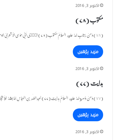
اکتوبر 3, 2016
مکتوب (۷۸)
(٧٨) وَ مِنْ كِتَابٍ لَّهٗ عَلَیْهِ السَّلَامُ مکتوب (۷۸) اِلٰۤی اَبِیْ مُوْسَی الْاَشْعَرِیِّ ابو موسیٰ اشعری کے نام جَوَابًا فِیْۤ…
مزید پڑھیں
اکتوبر 3, 2016
ہدایت (۷۷)
(٧٧) وَ مِنْ وَّصِیَّۃٍ لَّهٗ عَلَیْهِ السَّلَامُ ہدایت (۷۷) لِعَبْدِ اللّٰهِ بْنِ الْعَبَّاسِ لَمَّا بَعَثَهٗ لِلْاِحْتِجَاجِ عَلَى الْخَوَارِجِ: جو عبد…
مزید پڑھیں
اکتوبر 3, 2016