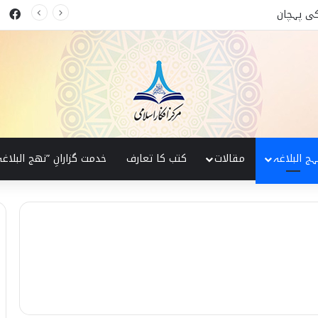
ok
 البلاغہ کی روشنی میں
ہج البلاغہ
مقالات
کتب کا تعارف
خدمت گزارانِ ”نھج البلاغہ