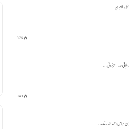
376
349