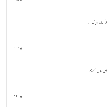
340
367
371