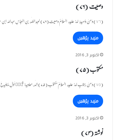
وصیّت (۷۶)
(٧٦) وَ مِنْ وَّصِیَّةٍ لَّهٗ عَلَیْهِ السَّلَامُ وصیت (۷۶) لِعَبْدِ اللّٰهِ بْنِ الْعَبَّاسِ عبداللہ ابن عباس کے نام عِنْدَ اسْتِخْلَافِهٖ…
مزید پڑھیں
اکتوبر 3, 2016
مکتوب (۷۵)
(٧٥) وَ مِنْ كِتَابٍ لَّهٗ عَلَیْهِ السَّلَامُ مکتوب (۷۵) اِلٰى مُعَاوِیَةَ فِیْۤ اَوَّلِ مَا بُوْیِـعَ لَهٗ، ذَكَرَهُ الْوَاقِدِىُّ فِیْ كِتَابِ…
مزید پڑھیں
اکتوبر 3, 2016
نوشتہ (۷۴)