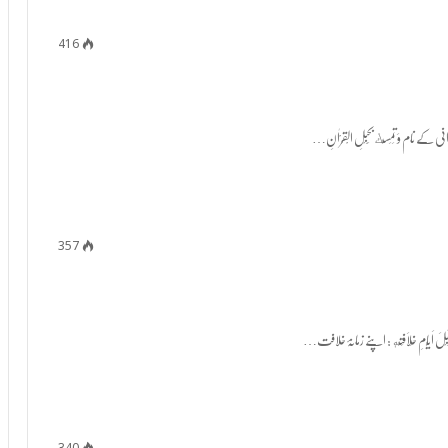
416
357