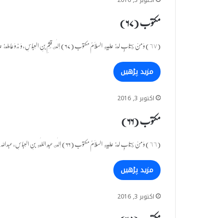
اکتوبر 3, 2016
مکتوب (۶۷)
(٦٧) وَ مِنْ كِتَابٍ لَهٗ عَلَیْهِ السَّلَامُ مکتوب (۶۷) اِلٰى قُثَمِ بْنِ الْعَبَّاسِ، وَ هُوَ عَامِلُهٗ عَلٰى مَكَّةَ والی مکہ…
مزید پڑھیں
اکتوبر 3, 2016
مکتوب (۶۶)
(٦٦) وَ مِنْ كِتَابٍ لَّهٗ عَلَیْهِ السَّلَامُ مکتوب (۶۶) اِلٰى عَبْدِ اللّٰهِ بْنِ الْعَبَّاسِ، عبداللہ ابن عباس کے نام وَ…
مزید پڑھیں
اکتوبر 3, 2016