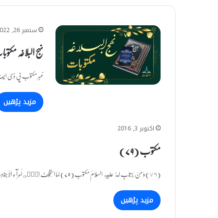
ستمبر 26, 2022
نہج البلاغہ مکتو
نمبر مکتوب پی ڈی ایف 1 مدینہ سے بصرہ روانہ ہوتے وقت اہل کوفہ کے نام 2 جنگ 
مزید پڑھیں
اکتوبر 3, 2016
مکتوب (۷۹)
(٧٩) وَ مِنْ كِتَابٍ لَّهٗ عَلَیْهِ السَّلَامُ مکتوب (۷۹) لَمَّا اسْتُخْلِفَ اِلٰۤى اُمَرَآءِ الْاَجْنَادِ جو ظاہری خلافت پر متمکن ہونے…
مزید پڑھیں