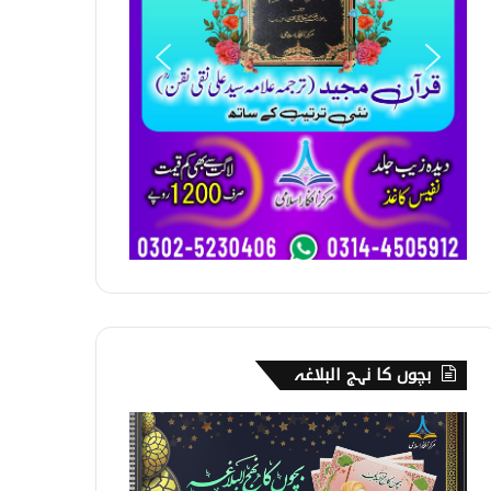
بچوں کا نہج البلاغہ