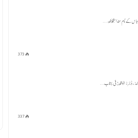
373
337