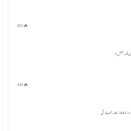
353
343