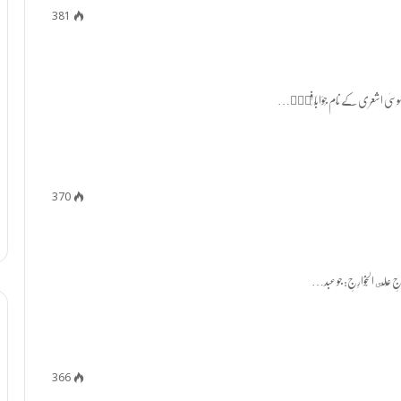
381
370
366