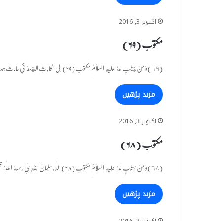
اکتوبر 3, 2016
مکتوب (۶۹)
(٦٩) وَ مِنْ كِتَابٍ لَّهٗ عَلَیْهِ السَّلَامُ مکتوب (۶۹) اِلَی الْحَارِثِ الْهَمْدَانِیِّ حارث ہمدانی کے نام وَ تَمَسَّكْ بِحَبْلِ الْقُرْاٰنِ…
مزید پڑھیں
اکتوبر 3, 2016
مکتوب (۶۸)
(٦٨) وَ مِنْ كِتَابٍ لَّهٗ عَلَیْهِ السَّلَامُ مکتوب (۶۸) اِلٰى سَلْمَانَ الْفَارِسِیِّ رَحِمَهُ اللّٰهُ قَبْلَ اَیَّامِ خِلَافَتِهٖ: اپنے زمانۂ خلافت…
مزید پڑھیں