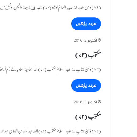
(٧٤) وَ مِنْ حِلْفٍ لَّهٗ عَلَیْهِ السَّلَامُ نوشتہ (۷۴) كَتَبَهٗ بَیْنَ رَبِیْعَةَ وَ الْیَمَنِ، وَ نُقِلَ مِنْ خَطِّ هِشَامِ بْنِ…
مزید پڑھیں
اکتوبر 3, 2016
مکتوب (۷۳)
(٧٣) وَ مِنْ كِتَابٍ لَّهٗ عَلَیْهِ السَّلَامُ مکتوب (۷۳) اِلٰى مُعَاوِیَةَ معاویہ کے نام اَمَّا بَعْدُ! فَاِنِّیْ عَلَى التَّرَدُّدِ فِیْ…
مزید پڑھیں
اکتوبر 3, 2016
مکتوب (۷۲)
(٧٢) وَ مِنْ كِتَابٍ لَّهٗ عَلَیْهِ السَّلَامُ مکتوب (۷۲) اِلٰى عَبْدِ اللّٰهِ بْنِ الْعَبَّاسِ عبداللہ ابن عباس رحمہ اللہ کے…