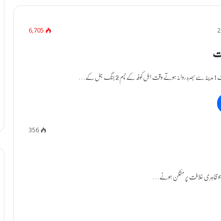
6,705
بات
جمل کے…
356