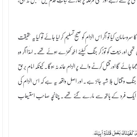
وسامان کیا تو اگر اس الزام کو صحیح تسلیم کر لیا جائے تو کیا یہ حقیقت
 اور بیعت کو توڑ کر جنگ کیلئے اٹھ کھڑے ہوئے تھے۔ لہٰذا اگر وہ
جائے گا اور قتل کرنے والے پر الزام عائد نہ ہوگا۔ کیونکہ امام برحق
و قتال بلا شبہ جائز ہے۔ اور اصل واقعہ یہ ہے کہ اس الزام کی
کے ایک فرد کے ہاتھ سے مارے گئے تھے۔ چنانچہ صاحب استیعاب
دْ كَفَيْنَاكَ بَعْضَ قَتَلَةِ اَبِيْكَ.