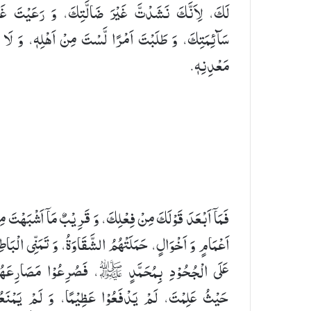
لَكَ،‏ لِاَنَّكَ نَشَدْتَّ غَیْرَ ضَالَّتِكَ، وَ رَعَیْتَ غَیْ
سَآئِمَتِكَ، وَ طَلَبْتَ اَمْرًا لَّسْتَ مِنْ اَهْلِهٖ، وَ لَا ف
مَعْدِنِهٖ.
فَمَاۤ اَبْعَدَ قَوْلَكَ مِنْ فِعْلِكَ، وَ قَرِیْبٌ مَاۤ اَشْبَهْتَ م
اَعْمَامٍ وَ اَخْوَالٍ، حَمَلَتْهُمُ الشَّقَاوَةُ، وَ تَمَنِّی الْبَاط
عَلَى الْجُحُوْدِ بِمُحَمَّدٍ ﷺ، فَصُرِعُوْا مَصَارِعَهُ
حَیْثُ عَلِمْتَ، لَمْ یَدْفَعُوْا عَظِیْمًا، وَ لَمْ یَمْنَعُو