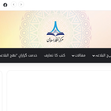
ok
 البلاغہ کی روشنی میں
ہج البلاغہ
مقالات
کتب کا تعارف
خدمت گزارانِ ”نھج البلاغہ