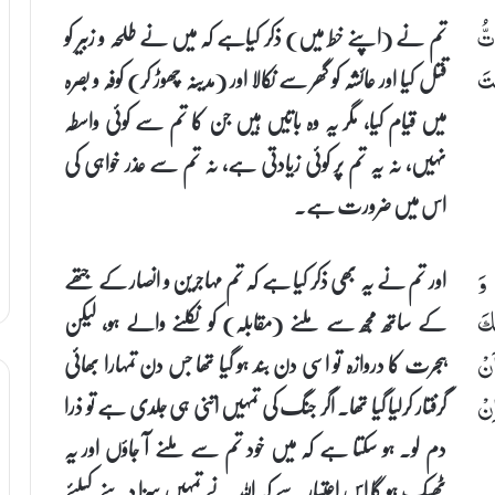
تم نے (اپنے خط میں) ذکر کیاہے کہ میں نے طلحہ و زبیر کو
تُّ
قتل کیا اور عائشہ کو گھر سے نکالا اور (مدینہ چھوڑ کر) کوفہ و بصرہ
ْتَ
میں قیام کیا، مگر یہ وہ باتیں ہیں جن کا تم سے کوئی واسطہ
نہیں، نہ یہ تم پر کوئی زیادتی ہے، نہ تم سے عذر خواہی کی
اس میں ضرورت ہے۔
اور تم نے یہ بھی ذکر کیا ہے کہ تم مہاجرین و انصار کے جتھے
 وَ
کے ساتھ مجھ سے ملنے (مقابلہ) کو نکلنے والے ہو، لیکن
ْكَ
ہجرت کا دروازہ تو اسی دن بند ہو گیا تھا جس دن تمہارا بھائی
َنْ
گرفتار کرلیا گیا تھا۔ اگر جنگ کی تمہیں اتنی ہی جلدی ہے تو ذرا
ِنْ
دم لو۔ ہو سکتا ہے کہ میں خود تم سے ملنے آ جاؤں اور یہ
ٹھیک ہو گا اس اعتبار سے کہ اللہ نے تمہیں سزا دینے کیلئے