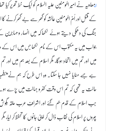
۱؂
معاویہ نے امیر المومنین علیہ السلام کو ایک خط تحریر کیا تھا
کے قتل اور اُمّ المومنین عائشہ کو گھر سے بے گھر کرنے کا الزام لگ
جنگ کی دھمکی دیتے ہوئے لکھا کہ میں انصار و مہاجرین
جواب میں یہ مکتوب اس کے نام لکھا جس میں اس کے دعوائے 
میں اور تم میں اتحاد ہوگا، مگر اسلام کے بعد ہم میں اور تم می
ہے جسے مٹایا نہیں جا سکتا۔ وہ اس طرح کہ ہم نے پیغمب
حالت یہ تھی کہ تم اس وقت کفر و جہالت میں پڑے ہوئے
جب اسلام کے قدم جم گئے اور اشرافِ عرب حلقہ بگوش اس
چہروں پر اسلام کی نقاب ڈال کر اپنی جانوں کا تحفظ کر لیا، مگر
نے چونکہ رضا و رغبت سے اسلام قبول کیا تھا اس لئے راہ ح