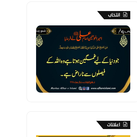
انتخاب
2
9
5
۔
د
ن
ی
ا
ک
ا
غ
م
اعلانات