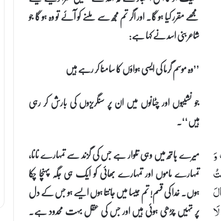
مجھے مقرر کیا ہو گا۔ اور اگر تم مجھ سے ملنے کو آئے تو وہ ہو گا جو
شاعر بنی اسد نے کہا ہے:
’’وہ موسم گرما کی ایسی ہواؤں کا سامنا کر رہے ہیں
جو نشیبوں اور چٹانوں میں ان پر سنگریزوں کی بارش کر رہی
ہیں‘‘۔
میرے ہاتھ میں وہی تلوار ہے جس کی گزند سے تمہارے نانا،
 وَ
تمہارے ماموں اور تمہارے بھائی کو ایک ہی جگہ پہنچا چکا
ْتُ
ہوں۔ خدا کی قسم! تم جیسا میں جانتا ہوں ایسے ہو جس کے دل
الَ
پر تہیں چڑھی ہوئی ہیں اور جس کی عقل بہت محدود ہے۔
لَا