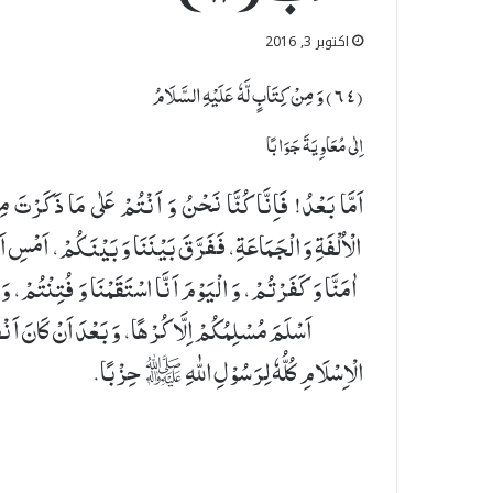
اکتوبر 3, 2016
(٦٤) وَ مِنْ كِتَابٍ لَّهٗ عَلَیْهِ السَّلَامُ
اِلٰى مُعَاوِیَةَ جَوَابًا
اَمَّا بَعْدُ! فَاِنَّا كُنَّا نَحْنُ وَ اَنْتُمْ عَلٰى مَا ذَكَرْتَ م
الْاُلْفَةِ وَ الْجَمَاعَةِ، فَفَرَّقَ بَیْنَنَا وَ بَیْنَكُمْ، اَمْسِ اَنّ
اٰمَنَّا وَ كَفَرْتُمْ، وَ الْیَوْمَ اَنَّا اسْتَقَمْنَا وَ فُتِنْتُمْ، وَ م
اَسْلَمَ مُسْلِمُكُمْ اِلَّا كُرْهًا، وَ بَعْدَ اَنْ كَانَ اَن
الْاِسْلَامِ كُلُّهٗ لِرَسُوْلِ اللّٰهِ ﷺ حِزْبًا.