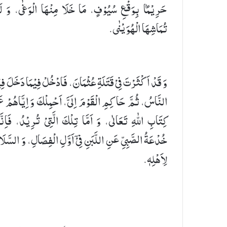
حَرِیْمًۢا بِوَقْعِ سُیُوْفٍ، مَا خَلَا مِنْهَا الْوَغٰى، وَ لَ
تُمَاشِهَا الْهُوَیْنٰى.
وَ قَدْ اَكْثَرْتَ فِیْ قَتَلَةِ عُثْمَانَ، فَادْخُلْ فِیْمَا دَخَلَ فِی
النَّاسُ، ثُمَّ حَاكِمِ الْقَوْمَ اِلَیَّ، اَحْمِلْكَ وَ اِیَّاهُمْ عَ
كِتَابِ اللّٰهِ تَعَالٰى، وَ اَمَّا تِلْكَ الَّتِیْ تُرِیْدُ، فَاِنَّ
خُدْعَةُ الصَّبِیِّ عَنِ اللَّبَنِ فِیْۤ اَوَّلِ الْفِصَالِ، وَ السَّلَ
لِاَهْلِهٖ.