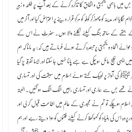
 جس میں باہمی یکجہتی و اتفاق کا تذکرہ کرنے کے بعد آپؑ پر طلحہ و زبیر
ایا اور مدینہ کو چھوڑ کر کوفہ کو مرکز قرار دینے پر اعتراض کیا اور آخر میں
 کے جتھے کے ساتھ جنگ کیلئے نکلنے والا ہوں۔ حضرتؑ نے اس کے
اتحاد و یکجہتی پر تبصرہ کرتے ہوئے فرماتے ہیں کہ: یہ مانا کہ ہم
ں ایسی خلیج حائل ہو چکی ہے جسے پاٹا نہیں جا سکتا اور ایسا تفرقہ پڑ گیا
ر ﷺ کی آواز پر لبیک کہتے ہوئے اسلام میں سبقت کی اور تمہاری
 تھے جس سے ہماری اور تمہاری راہیں الگ الگ ہو گئیں۔ البتہ
لام ہوچکے تو تم نے مجبوری کے عالم میں اطاعت قبول کر لی اور
 درپردہ اس کی بنیاد کو کھوکھلا کرنے کیلئے فتنوں کو ہوا دیتے رہے اور ہم
ق پر جمے رہے اور کسی مرحلہ پر ہمارے ثباتِ قدم میں جنبش نہ آئی،