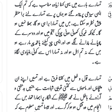
تمہارے بارے میں یہی کہنا زیادہ مناسب ہے کہ تم ایک
رَ
ایسی سیڑھی پر چڑھ گئے ہو جہاں پر سے تمہارے لئے برا منظر
ِیْ
پیش نظر ہو سکتا ہے، جس میں تمہارا برا ہی ہو گا، بھلا نہیں ہو
گا۔ کیونکہ غیر کی کھوئی ہوئی چیز کی جستجو میں ہو اور دوسرے کے
چوپائے چرانے لگے ہو، اور ایسی چیز کیلئے ہاتھ پیر مار رہے ہو
جس کے نہ تم اہل ہو اور نہ تمہارا اس سے کوئی بنیادی لگاؤ
ہے۔
تمہارے قول و فعل میں کتنا فرق ہے اور تمہیں اپنے ان
ِنْ
چچاؤں اور ماموؤں سے کتنی قریبی شباہت ہے جنہیں بدبختی و
ِلِ
آرزوئے باطل نے محمد ﷺ کے انکار پر ابھارا تھا، جس کے
مْ
انجام میں وہ قتل ہو ہو کر گرے۔ اور جیسا تمہیں معلوم ہے کہ
ْا