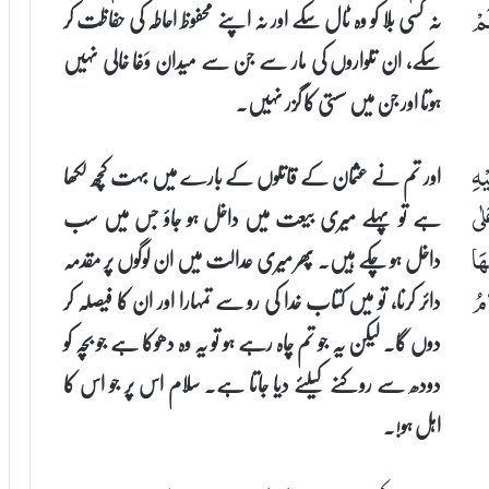
نہ کسی بلا کو وہ ٹال سکے اور نہ اپنے محفوظ احاطہ کی حفاظت کر
مْ
سکے، ان تلواروں کی مار سے جن سے میدان وَغا خالی نہیں
ہوتا اور جن میں سستی کا گزر نہیں۔
اور تم نے عثمان کے قاتلوں کے بارے میں بہت کچھ لکھا
ْهِ
ہے تو پہلے میری بیعت میں داخل ہو جاؤ جس میں سب
لٰى
داخل ہو چکے ہیں۔ پھر میری عدالت میں ان لوگوں پر مقدمہ
هَا
دائر کرنا، تو میں کتاب خدا کی رو سے تمہارا اور ان کا فیصلہ کر
امُ
دوں گا۔ لیکن یہ جو تم چاہ رہے ہو تو یہ وہ دھوکا ہے جو بچہ کو
دودھ سے روکنے کیلئے دیا جاتا ہے۔ سلام اس پر جو اس کا
اہل ہو!۔