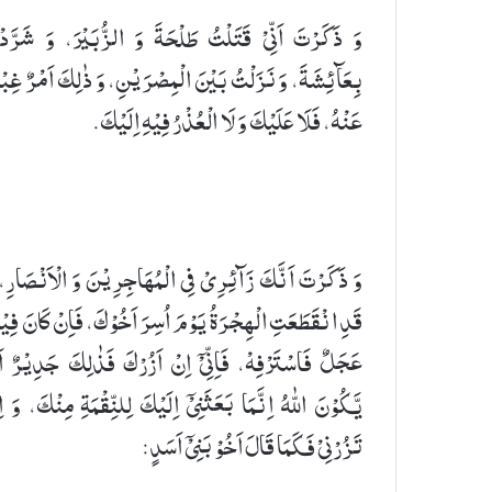
وَ ذَكَرْتَ اَنِّیْ قَتَلْتُ طَلْحَةَ وَ الزُّبَیْرَ، وَ شَرَّدْ
بِعَآئِشَةَ، وَ نَزَلْتُ بَیْنَ الْمِصْرَیْنِ، وَ ذٰلِكَ اَمْرٌ غِب
عَنْهُ، فَلَا عَلَیْكَ وَ لَا الْعُذْرُ فِیْهِ اِلَیْكَ.
وَ ذَكَرْتَ اَنَّكَ زَآئِرِیْ فِی الْمُهَاجِرِیْنَ وَ الْاَنْصَارِ،
قَدِ انْقَطَعَتِ الْهِجْرَةُ یَوْمَ اُسِرَ اَخُوْكَ، فَاِنْ كَانَ فِی
عَجَلٌ فَاسْتَرْفِهْ، فَاِنِّیْۤ اِنْ اَزُرْكَ فَذٰلِكَ جَدِیْرٌ ا
یَّكُوْنَ اللّٰهُ اِنَّمَا بَعَثَنِیْۤ اِلَیْكَ لِلنِّقْمَةِ مِنْكَ، وَ ا
تَزُرْنِیْ فَكَمَا قَالَ اَخُوْ بَنِیْۤ اَسَدٍ: