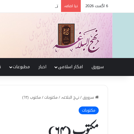
6 اگست 2026
تربیت اولاد کے بنیادی اصول نہج
نیا اضافہ
سرورق
افکار اسلامی
اخبار
مطبوعات
ن
سرورق
/
نہج البلاغہ
/
مکتوبات
/
مکتوب (۶۴)
مکتوبات
مکتوب (۶۴)