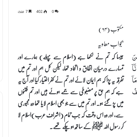
0
402
7 منٹ
مکتوب (۶۴)
بجواب معاویہ
جیسا کہ تم نے لکھا ہے (اسلام سے پہلے) ہمارے اور
ِنَ
تمہارے درمیان اتفاق و اتحاد تھا، لیکن کل ہم اور تم میں
َاۤ
تفرقہ یہ پڑا کہ ہم ایمان لائے اور تم نے کفر اختیار کیا اور آج یہ
َاۤ
ہے کہ ہم حق پر مضبوطی سے جمے ہوئے ہیں اور تم فتنوں
ْفُ
میں پڑ گئے ہو۔ اور تم میں سے جو بھی اسلام لایا تھا وہ مجبوری
سے، اور وہ اس وقت کہ جب تمام (اشراف عرب)اسلام لا
کر رسول اللہ ﷺ کے ساتھ ہو چکے تھے۔