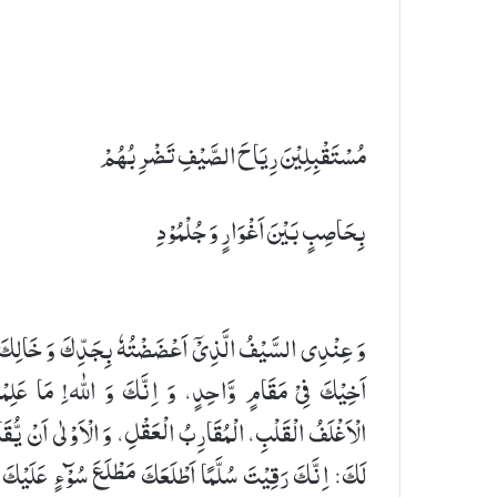
مُسْتَقْبِلِیْنَ رِیَاحَ الصَّیْفِ تَضْرِبُهُمْ
بِحَاصِبٍ بَیْنَ اَغْوَارٍ وَ جُلْمُوْدِ
وَ عِنْدِی السَّیْفُ الَّذِیْۤ اَعْضَضْتُهٗ بِجَدِّكَ وَ خَالِكَ
اَخِیْكَ فِیْ مَقَامٍ وَّاحِدٍ، وَ اِنَّكَ وَ اللّٰه!ِ مَا عَلِم
الْاَغْلَفُ الْقَلْبِ، الْمُقَارِبُ الْعَقْلِ، وَ الْاَوْلٰى اَنْ یُّقَ
لَكَ: اِنَّكَ رَقِیْتَ سُلَّمًا اَطْلَعَكَ مَطْلَعَ سُوْٓءٍ عَلَیْكَ 