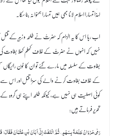
لہٰذا تمہارا اسلام لانا بھی ہمیں تمہارا ہمنوا نہ بنا سکا۔
اب رہا اس کا یہ الزام کہ حضرتؑ نے طلحہ و زبیر کے قتل کا سر
نہیں کہ انہوں نے حضرتؑ کے خلاف کھلم کھلا بغاوت کی تھی
بغاوت کے سلسلہ میں مارے گئے تو ان کا خون رائیگاں سمجھا 
کے خلاف بغاوت کر نے والے کی سزا قتل اور اس سے جنگ 
کوئی اصلیت ہی نہیں ہے، کیونکہ طلحہ اپنے ہی گروہ 
تحریر فرماتے ہیں:
رَمٰى مَرْوَانُ طَلْحَةَ بِسَهْمٍ، ثُمَّ الْتَفَتَ اِلٰۤى اَبَانَ بْنِ عُثْمَانَ فَقَالَ: قَ