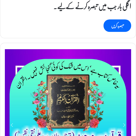
اگلی بار جب میں تبصرہ کرنے کےلیے۔