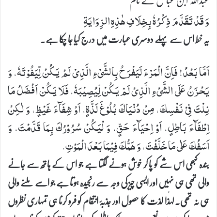
وَ قَدْ تَقَدَّمَ ذِكْرُهٗ بِخِلَافِ هٰذِهِ الرِّوَایَةِ
یہ خط اس سے پہلے دوسری عبارت میں درج کیا جا چکا ہے۔
اَمَّا بَعْدُ! فَاِنَّ الْمَرْءَ لَیَفْرَحُ بِالشَّیْ‏ءِ الَّذِیْ لَمْ یَكُنْ لِّیَفُوْتَهٗ، وَ
یَحْزَنُ عَلَى الشَّیْ‏ءِ الَّذِیْ لَمْ یَكُنْ لِّیُصِیْبَهٗ، فَلَا یَكُنْ اَفْضَلُ مَا
نِلْتَ فِیْ نَفْسِكَ، مِنْ دُنْیَاكَ بُلُوْغَ لَذَّةٍ، اَوْ شِفَآءَ غَیْظٍ، وَ لٰكِنْ
اِطْفَآءَ بَاطِلٍ، اَوْ اِحْیَآءَ حَقٍّ، وَ لْیَكُنْ سُرُوْرُكَ بِمَا قَدَّمْتَ، وَ
اَسَفُكَ عَلٰى مَا خَلَّفْتَ، وَ هَمُّكَ فِیْمَا بَعْدَ الْمَوْتِ.
بندہ کبھی اس شے کو پا کر خوش ہونے لگتا ہے جو اس کے ہاتھ سے جانے
والی تھی ہی نہیں اور ایسی چیز کی وجہ سے رنجیدہ ہوتا ہے جو اسے ملنے والی
ہی نہ تھی۔ لہٰذا لذت کا حصول اور جذبۂ انتقام کو فرو کرنا ہی تمہاری نظروں