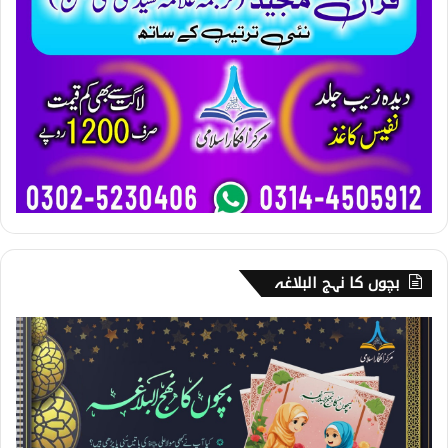
بچوں کا نہج البلاغہ