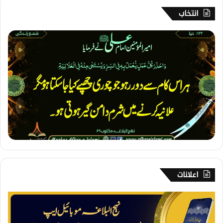
انتخاب
1
3
3
۔
ح
ی
ا
اعلانات