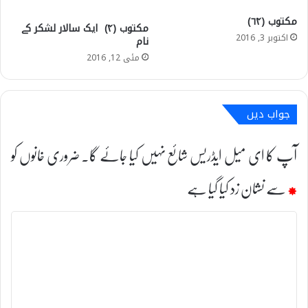
مکتوب (۶۴)
مکتوب (۴) ایک سالار لشکر کے
اکتوبر 3, 2016
نام
مئی 12, 2016
جواب دیں
آپ کا ای میل ایڈریس شائع نہیں کیا جائے گا۔
ضروری خانوں کو
*
سے نشان زد کیا گیا ہے
ت
ب
ص
ر
ہ