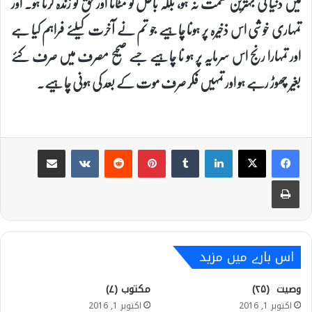
میں دنیا کی بہترین نعمت نہ ہو، بلکہ باطل کو مٹانا اور حق کو زندہ کرنا ہو۔ اور
تمہاری خوشی اس ذخیرہ پر ہونا چاہیے جو تم نے آخرت کیلئے فراہم کیا ہے
اور تمہارا رنج اس سرمایہ پر ہو نا چاہیے جسے صحیح مصرف میں صرف کئے
بغیر چھوڑ رہے ہو اور تمہیں فکر صرف موت کے بعد کی ہونی چاہیے۔
Share via Email
VKontakte
Reddit
Pinterest
Tumblr
LinkedIn
Print
اس بارے میں مزید
وصیت (۲۵)
مکتوب (۷)
اکتوبر 1, 2016
اکتوبر 1, 2016