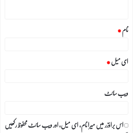
*
نام
*
ای میل
*
ویب‌ سائٹ
اس براؤزر میں میرا نام، ای میل، اور ویب سائٹ محفوظ رکھیں