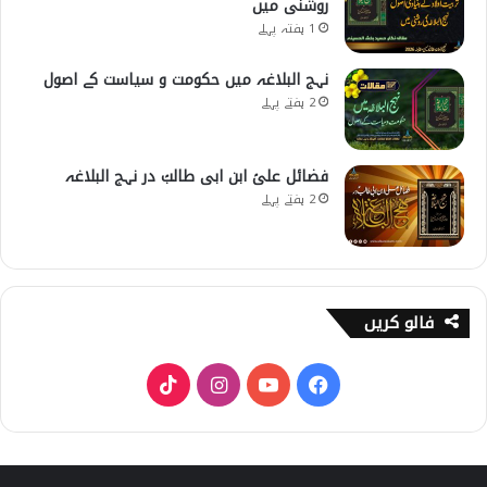
روشنی میں
1 ہفتہ پہلے
نہج البلاغہ میں حکومت و سیاست کے اصول
2 ہفتے پہلے
فضائل علیؑ ابن ابی طالبؑ در نہج البلاغہ
2 ہفتے پہلے
فالو کریں
T
I
Y
F
i
n
o
a
k
s
u
c