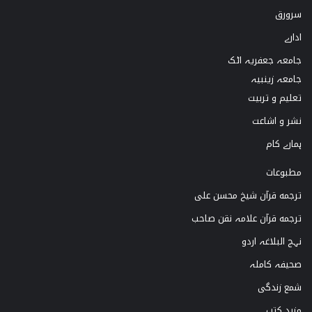
سرورق
T
t
T
e
ادارے
o
a
u
b
جامعہ جعفریہ اٹک
k
g
b
o
جامعہ زینبیہ
تعلیم و تربیت
r
e
o
نشر و اشاعت
a
k
ہمارے کام
m
مطبوعات
ترجمه قرآن شیخ محسن علی
ترجمه قرآن علامہ نقن صاحب
نہج البلاغہ اردو
صحیفہ کاملہ
شمع زندگی
مزید کتب