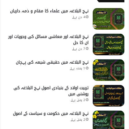
نہج البلاغہ میں علماء کا مقام و ذمہ داریاں
4 دن پہلے
نہج البلاغہ اور معاشی مسائل کی وجوہات اور
ان کا حل
7 دن پہلے
نہج البلاغہ میں حقیقی شیعہ کی پہچان
1 ہفتہ پہلے
تربیت اولاد کے بنیادی اصول نہج البلاغہ کی
روشنی میں
2 ہفتے پہلے
نہج البلاغہ میں حکومت و سیاست کے اصول
2 ہفتے پہلے