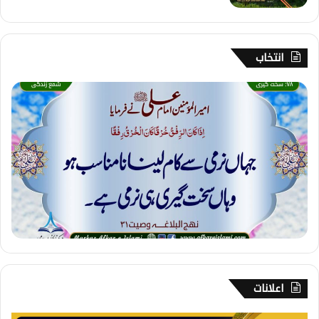
انتخاب
7
8
۔
س
خ
ت
گ
ی
ر
ی
اعلانات