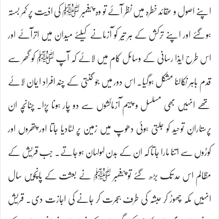
اپنے اصول و عقائد خطرہ میں نظر آئے تو وہ پیغمبر ﷺ کی اذیت پر کمر بستہ
ہوگئے اور اپنے ترکش کے ہر تیر کو آزمانے کیلئے میدان میں اترآئے اور
اس طرح ایذا رسانی کے وسائل کام میں لائے کہ آپ ﷺ کو گھر سے
قدم باہر نکالنا مشکل ہوگیا۔ اس دور میں جو گنتی کے چند افراد ایمان لائے
تھے انہیں بھی مسلسل و پیہم آزمائشوں سے دو چار ہونا پڑا۔ چنانچہ ان
پرستارانِ توحید کو جلتی ہوئی دھوپ میں زمین پر لٹادیا جاتا اور پتھروں اور
کوڑوں سے اتنا مارا جاتا کہ ان کے بدن لہولہان ہو جاتے۔ جب قریش کے
مظالم اس حد تک بڑھ گئے تو پیغمبر ﷺ نے بعثت کے پانچویں سال
انہیں مکہ چھوڑ کر حبشہ کی طرف ہجرت کر جانے کی اجازت دی۔ قریش