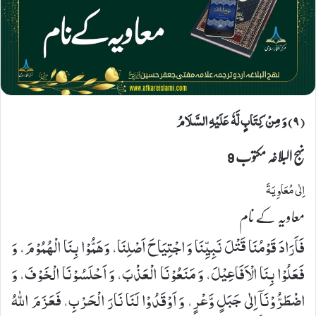
(٩) وَ مِنْ كِتَابٍ لَّهٗ عَلَیْهِ السَّلَامُ
نہج البلاغہ مکتوب 9
اِلٰى مُعَاوِیَةَ
معاویہ کے نام
فَاَرَادَ قَوْمُنَا قَتْلَ نَبِیِّنَا وَ اجْتِیَاحَ اَصْلِنَا، وَهَمُّوْا بِنَا الْهُمُوْمَ، وَ
فَعَلُوْا بِنَا الْاَفَاعِیْلَ، وَ مَنَعُوْنَا الْعَذْبَ، وَ اَحْلَسُوْنَا الْخَوْفَ، وَ
اضْطَرُّوْنَاۤ اِلٰی جَبَلٍ وَّعْرٍ، وَ اَوْقَدُوْا لَنَا نَارَ الْحَرْبِ، فَعَزَمَ اللهُ