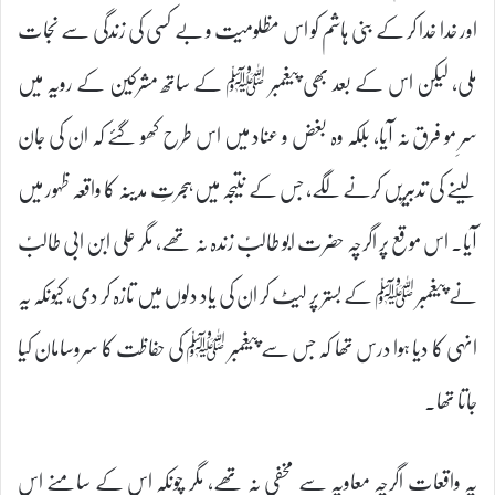
اور خدا خدا کر کے بنی ہاشم کو اس مظلومیت و بے کسی کی زندگی سے نجات
ملی، لیکن اس کے بعد بھی پیغمبر ﷺ کے ساتھ مشرکین کے رویہ میں
سرِ مو فرق نہ آیا، بلکہ وہ بغض و عناد میں اس طرح کھو گئے کہ ان کی جان
لینے کی تدبیریں کرنے لگے، جس کے نتیجہ میں ہجرتِ مدینہ کا واقعہ ظہور میں
آیا۔ اس موقع پر اگرچہ حضرت ابو طالبؑ زندہ نہ تھے، مگر علی ابن ابی طالبؑ
نے پیغمبر ﷺ کے بستر پر لیٹ کر ان کی یاد دلوں میں تازہ کر دی، کیونکہ یہ
انہی کا دیا ہوا درس تھا کہ جس سے پیغمبر ﷺ کی حفاظت کا سروسامان کیا
جاتا تھا۔
یہ واقعات اگرچہ معاویہ سے مخفی نہ تھے، مگر چونکہ اس کے سامنے اس