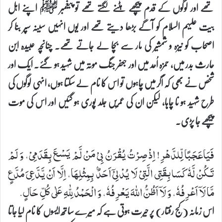
تھے اور لوگوں کے قدم پیچھے ہٹنے لگتے تھے تو پیغمبر ﷺ اپنے اہل
بیت علیہم السلام کو آگے بڑھا دیتے تھے اور یوں انہیں سینہ سپر بنا کر
اصحاب کو نیزہ و شمشیر کی مار سے بچا لے جاتے تھے۔ چنانچہ عبیدہ ابن
حارث بدر میں، حمزہ اُحد میں اور جعفر جنگ موتہ میں شہید ہو گئے۔ ایک اور
شخص نے بھی کہ اگر میں چاہوں تو اس کا نام لے سکتا ہوں، انہی لوگوں کی
طرح شہید ہو نا چاہا، لیکن ان کی عمریں جلد پوری ہو گئیں اور اس کی موت
پیچھے جا پڑی۔
فَیَاعَجَبًا لِّلدَّهْرِ! اِذْ صِرْتُ یُقْرَنُ بِیْ مَنْ لَّمْ یَسْعَ بِقَدَمِیْ، وَ لَمْ
تَكُنْ لَّهٗ كَسَابِقَتِی الَّتِیْ لَا یُدْلِیْۤ اَحَدٌۢ بِمِثْلِهَا، اِلَّا اَنْ یَّدَّعِیَ مُدَّعٍ
مَّا لَاۤ اَعْرِفُهٗ، وَ لَاۤ اَظُنُّ اللهَ یَعْرِفُهٗ، وَ الْحَمْدُ لِلّٰهِ عَلٰی كُلِّ حَالٍ.
اس زمانہ (کج رفتار) پر حیرت ہوتی ہے کہ میرے ساتھ ایسوں کا نام لیا جاتا