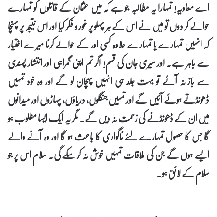
اے معاویہ! تمہارا یہ مطالبہ جو ہے کہ میں عثمان کے قاتلوں کو تمہارے
حوالے کر دوں تو میں نے اس کے ہر پہلو پر غور و فکر کیا اور اس نتیجہ پر پہنچا
کہ انہیں تمہارے یا تمہارے علاوہ کسی اور کے حوالے کرنا میرے اختیار
سے باہر ہے۔ اور میری جان کی قسم! اگر تم اپنی گمراہی اور انتشار پسندی
سے باز نہ آئے تو بہت جلد ہی انہیں پہچان لو گے اور وہ خود تمہیں
ڈھونڈتے ہوئے آئیں گے اور تمہیں جنگلوں، دریاؤں، پہاڑوں اور میدانوں
میں ان کے ڈھونڈنے کی زحمت نہ دیں گے۔ مگر یہ ایک ایسا مطلوب ہو
گا جس کا حصول تمہارے لئے ناگواری کا باعث ہو گا اور وہ آنے والے
ایسے ہوں گے جن کی ملاقات تمہیں خوش نہ کر سکے گی۔ سلام اس پر جو
سلام کے لائق ہو۔