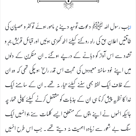
۱؂
جب رسول اللہ ﷺ دعوت توحید دینے پر مامور ہوئے تو کفر و عصیان کی
طاقتیں اعلانِ حق کی راہ روکنے کیلئے اٹھ کھڑی ہوئیں اور قبائل قریش جبر و
تشدد سے اس آواز کو دبانے کے درپے ہوگئے۔ ان منکرین کے دلوں
میں اپنے خود ساختہ معبودوں کی محبت اس قدر راسخ ہو چکی تھی کہ وہ ان
کے خلاف ایک لفظ بھی سننے کیلئے تیار نہ تھے۔ ان کے سامنے ایک
خدا کا نظریہ پیش کرنا ہی ان کے جذبات کو مشتعل کرنے کیلئے کافی تھا، چہ
جائیکہ انہوں نے اپنے بتوں کے متعلق ایسے کلمات سنے جو انہیں ایک
سنگ بے شعور سے زیادہ اہمیت نہ دیتے تھے۔ جب اس طرح انہیں