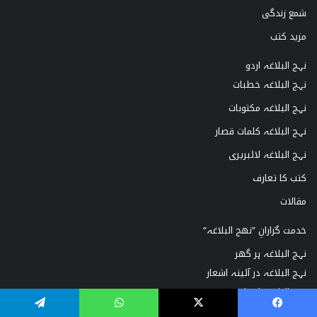
شمع زندگی
مزید کتب
نہج البلاغہ اردو
نہج البلاغہ خطبات
نہج البلاغہ مکتوبات
نہج البلاغہ کلمات قصار
نہج البلاغہ لائبریری
کتب کا تعارف
مقالات
خدمت گزارانِ ”نھج البلاغہ“
نہج البلاغہ ہر گھر
نہج البلاغہ در آئینہ اشعار
نہج البلاغہ انتخاب
شمع زندگی
Telegram
WhatsApp
X
Facebook