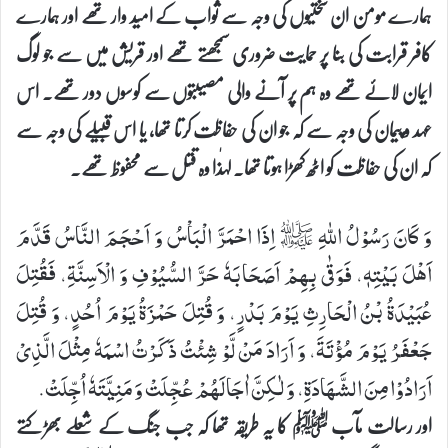
ہمارے مومن ان سختیوں کی وجہ سے ثواب کے امید وار تھے اور ہمارے
کافر قرابت کی بنا پر حمایت ضروری سمجھتے تھے اور قریش میں سے جو لوگ
ایمان لائے تھے وہ ہم پر آنے والی مصیبتوں سے کوسوں دور تھے۔ اس
عہد و پیمان کی وجہ سے کہ جو ان کی حفاظت کرتا تھا، یا اس قبیلے کی وجہ سے
کہ ان کی حفاظت کو اٹھ کھڑا ہوتا تھا۔ لہٰذا وہ قتل سے محفوظ تھے۔
وَ كَانَ رَسُوْلُ اللهِ- ﷺ اِذَا احْمَرَّ الْبَاْسُ وَ اَحْجَمَ النَّاسُ قَدَّمَ
اَهْلَ بَیْتِهٖ، فَوَقٰی بِهِمْ اَصَحَابَهٗ حَرَّ السُّیُوْفِ وَ الْاَسِنَّةِ، فَقُتِلَ
عُبَیْدَةُ بْنُ الْحَارِثِ یَوْمَ بَدْرٍ، وَ قُتِلَ حَمْزَةُ یَوْمَ اُحُدٍ، وَ قُتِلَ
جَعْفَرُ یَوْمَ مُؤْتَةَ، وَ اَرَادَ مَنْ لَّوْ شِئْتُ ذَكَرْتُ اسْمَهٗ مِثْلَ الَّذِیْ
اَرَادُوْا مِنَ الشَّهَادَةِ، وَ لٰكِنَّ اٰجَالَهُمْ عُجِّلَتْ وَ مَنِیَّتَهٗ اُجِّلَتْ.
اور رسالت مآب ﷺ کا یہ طریقہ تھا کہ جب جنگ کے شعلے بھڑکتے