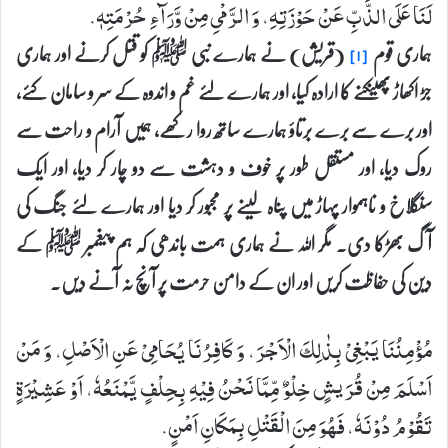
لَنَا عَلَی الذَّبِّ عَنْ حَوْزَتِهِ، وَ الرَّمْیِ مِنْ وَّرَآءِ حُرْمَتِهٖ.
ہماری قوم
(قریش) نے ہمارے نبی ﷺ کو قتل کرنے اور ہماری
[۱]
جڑ اکھاڑ پھینکنے کا ارادہ کیا، اور ہمارے لئے غم و اندوہ کے سر و سامان کئے،
اور برے سے برے برتاؤ ہمارے ساتھ روا رکھے، ہمیں آرام و راحت سے
روک دیا، اور مستقل طور پر خوف و دہشت سے دو چار کر دیا، اور ایک
سنگلاخ و ناہموار پہاڑ میں پناہ لینے پر مجبور کر دیا اور ہمارے لئے جنگ کی
آگ بھڑکا دی۔ مگر اللہ نے ہماری ہمت باندھی کہ ہم پیغمبر ﷺ کے
دین کی حفاظت کریں اور ان کے دامن حرمت پر آنچ نہ آنے دیں۔
مُؤْمِنُنَا یَبْغِیْ بِذٰلِكَ الْاَجْرَ، وَ كَافِرُنَا یُحَامِیْ عَنِ الْاَصْلِ، وَ مَنْ
اَسْلَمَ مِنْ قُرَیشٍ خِلْوٌ مِّمَّا نَحْنُ فِیْهِ بِحِلْفٍ یَّمْنَعُهٗ، اَوْ عَشِیْرَةٍ
تَقُوْمُ دُوْنَهٗ، فَهُوَ مِنَ الْقَتْلِ بِمَكَانِ اَمْنٍ.