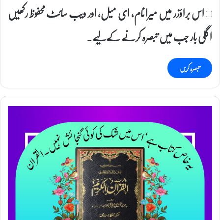
اس براؤزر میں میرا نام، ای میل، اور ویب سائٹ محفوظ رکھیں
اگلی بار جب میں تبصرہ کرنے کےلیے۔