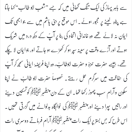
سے باہر پہاڑ کی ایک تنگ گھاٹی میں کہ جسے ’’شعب ابو طالب‘‘ کہا جاتا
ہے پناہ لینے پر مجبور ہوئے۔ اس موقع پر بنی ہاشم میں سے جو ابھی تک
ایمان نہ لائے تھے وہ خاندانی اتحاد کی بنا پر آپؐ کے دکھ درد میں شریک
ہوتے اور آڑے وقت پر سینہ سپر ہو کر کھڑے ہو جاتے اور جو ایمان لا چکے
تھے، جیسے حضرت حمزہؑ و حضرت ابوطالبؑ، وہ اپنا فریضۂ ایمانی سمجھ کر آپؐ
کی حفاظت میں سرگرم عمل رہتے۔ خصوصاً حضرت ابو طالبؑ نے اپنا
سکون و آرام سب چھوڑ رکھا تھا۔ ان کے دن پیغمبر ﷺ کو تسکین دینے
اور راتیں پہرا دینے اور پیغمبر ﷺ کی خوابگاہ بدلوانے میں گزرتی تھیں۔
اس طرح کہ جس بستر پر ایک رات پیغمبر ﷺ آرام فرماتے دوسری رات