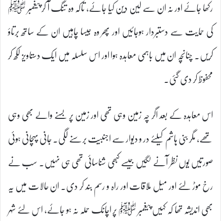
رکھا جائے اور نہ ان سے لین دین کیا جائے، تاکہ وہ تنگ آ کر پیغمبر ﷺ
کی حمایت سے دستبردار ہوجائیں اور پھر وہ جیسا چاہیں ان کے ساتھ برتاؤ
کریں۔ چنانچہ ان میں باہمی معاہدہ ہوا اور اس سلسلہ میں ایک دستاویز لکھ کر
محفوظ کر دی گئی۔
اس معاہدہ کے بعد اگر چہ زمین وہی تھی اور زمین پر بسنے والے بھی وہی
تھے، مگر بنی ہاشم کیلئے در و دیوار سے اجنبیت برسنے لگی۔ جانی پہچانی ہوئی
صورتیں یوں نظر آنے لگیں جیسے کبھی شناسائی تھی ہی نہیں۔ سب نے
رخ موڑ لئے اور میل ملاقات اور راہ و رسم بند کر دی۔ ان حالات میں یہ
بھی اندیشہ تھا کہ کہیں پیغمبر ﷺ پر اچانک حملہ نہ ہو جائے، اس لئے شہر