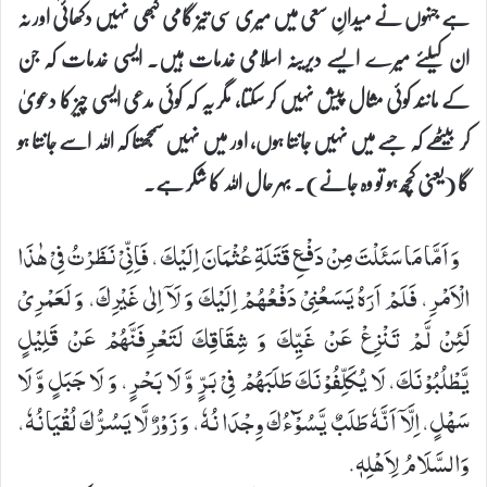
ہے جنہوں نے میدانِ سعی میں میری سی تیز گامی کبھی نہیں دکھائی اور نہ
ان کیلئے میرے ایسے دیرینہ اسلامی خدمات ہیں۔ ایسی خدمات کہ جن
کے مانند کوئی مثال پیش نہیں کر سکتا، مگر یہ کہ کوئی مدعی ایسی چیز کا دعویٰ
کر بیٹھے کہ جسے میں نہیں جانتا ہوں، اور میں نہیں سمجھتا کہ اللہ اسے جانتا ہو
گا (یعنی کچھ ہو تو وہ جانے)۔ بہر حال اللہ کا شکر ہے۔
وَ اَمَّا مَا سَئَلْتَ مِنْ دَفْعِ قَتَلَةِ عُثْمَانَ اِلَیْكَ، فَاِنِّیْ نَظَرْتُ فِیْ هٰذَا
الْاَمْرِ، فَلَمْ اَرَهُ یَسَعُنِیْ دَفْعُهُمْ اِلَیْكَ وَ لَاۤ اِلٰی غَیْرِكَ، وَ لَعَمْرِیْ
لَئِنْ لَّمْ تَنْزِعْ عَنْ غَیِّكَ وَ شِقَاقِكَ لَتَعْرِفَنَّهُمْ عَنْ قَلِیْلٍ
یَّطْلُبُوْنَكَ، لَا یُكَلِّفُوْنَكَ طَلَبَهُمْ فِیْ بَرٍّ وَّ لَا بَحْرٍ، وَ لَا جَبَلٍ وَّ لَا
سَهْلٍ، اِلَّاۤ اَنَّهٗ طَلَبٌ یَّسُوْٓءُكَ وِجْدَانُهٗ، وَ زَوْرٌ لَّا یَسُرُّكَ لُقْیَانُهٗ،
وَالسَّلَامُ لِاَهْلِهٖ.