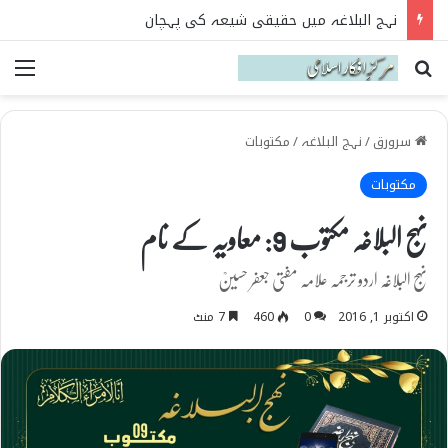
نہج البلاغہ میں حقیقی شیعہ کی پہچان
Search for
می
سرورق
/
نہج البلاغہ
/
مکتوبات
مکتوبات
نہج البلاغہ مکتوب 9: معاویہ کے نام
نہج البلاغہ اردو ترجمہ علامہ مفتی جعفر حسینؒ
اکتوبر 1, 2016
0
460
7 منٹ