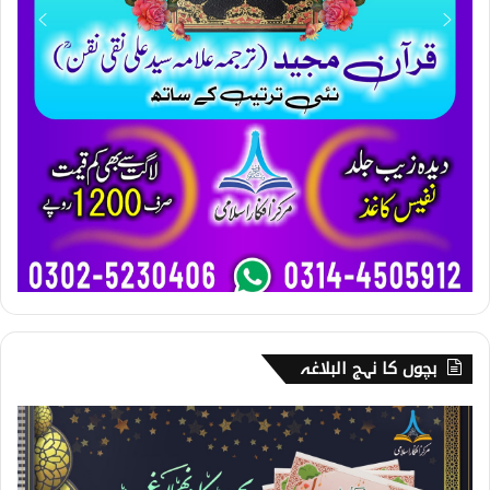
بچوں کا نہج البلاغہ