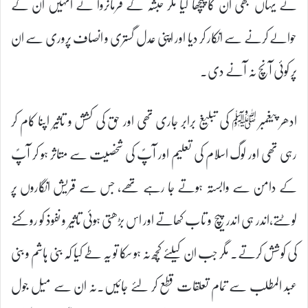
نے یہاں بھی ان کا پیچھا کیا مگر حبشہ کے فرمانروا نے انہیں ان کے
حوالے کرنے سے انکار کر دیا اور اپنی عدل گستری و انصاف پروری سے ان
پر کوئی آنچ نہ آنے دی۔
ادھر پیغمبر ﷺ کی تبلیغ برابر جاری تھی اور حق کی کشش و تاثیر اپنا کام کر
رہی تھی اور لوگ اسلام کی تعلیم اور آپؐ کی شخصیت سے متاثر ہو کر آپؐ
کے دامن سے وابستہ ہوتے جا رہے تھے، جس سے قریش انگاروں پر
لوٹتے،اندر ہی اندر پیچ و تاب کھاتے اور اس بڑھتی ہوئی تاثیر و نفوذ کو روکنے
کی کوشش کرتے۔ مگر جب ان کیلئے کچھ نہ ہو سکا تو یہ طے کیا کہ بنی ہاشم و بنی
عبد المطلب سے تمام تعلقات قطع کر لئے جائیں۔نہ ان سے میل جول