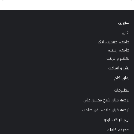
i
n
o
a
k
s
u
c
سرورق
T
t
T
e
ادارے
o
a
u
b
جامعہ جعفریہ اٹک
k
g
b
o
جامعہ زینبیہ
تعلیم و تربیت
r
e
o
نشر و اشاعت
a
k
ہمارے کام
m
مطبوعات
ترجمه قرآن شیخ محسن علی
ترجمه قرآن علامہ نقن صاحب
نہج البلاغہ اردو
صحیفہ کاملہ