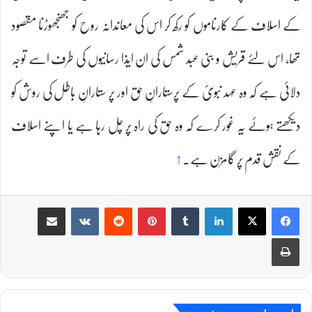
کے اسلاف کے کارناموں کو رکھ کر اس کی معاندانہ روح کو جھنجھوڑنا مقصود
تھا، اس لئے قریش و بنی عبد شمس کی ان ایذا رسانیوں کی طرف اسے توجہ
دلائی ہے کہ وہ عہد نبویؐ کے پرستارانِ حق اور پر ستارانِ باطل کی روش کو
دیکھتے ہوئے یہ غور کرے کہ وہ حق کی راہ پر چل رہا ہے یا اپنے اسلاف
کے نقش قدم پر گامزن ہے۔
↑
Share via Email
VKontakte
Reddit
Pinterest
Tumblr
LinkedIn
Print