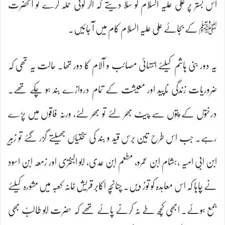
اس بستر پر علی علیہ السلام کو سلا دیتے کہ اگر کوئی حملہ کرے تو آنحضرت
ﷺ کے بجائے علی علیہ السلام کام میں آ جائیں۔
یہ دور بنی ہاشم کیلئے انتہائی مصائب و آلام کا دور تھا۔ حالت یہ تھی کہ
ضروریات زندگی ناپید اور معیشت کے تمام دروازے بند ہو چکے تھے۔
درختوں کے پتوں سے پیٹ بھر لئے تو بھر لئے، ورنہ فاقوں میں پڑے
رہے۔ جب اس طرح تین برس قید و بند کی سختیاں جھیلتے گزر گئے تو زبیر
ابن ابی امیہ ،ہشام ابن عمرو، مطعم ابن عدی، ابو البختری اور زمعہ ابن اسود
نے چاہا کہ اس معاہدہ کو توڑ دیں۔ چنانچہ اکابر قریش خانہ کعبہ میں مشورہ کیلئے
جمع ہوئے۔ ابھی کچھ طے نہ کرنے پائے تھے کہ حضرت ابو طالبؑ بھی