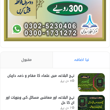
نیا اضافہ
مقبول
نہج البلاغہ میں علماء کا مقام و ذمہ داریاں
4 دن پہلے
نہج البلاغہ اور معاشی مسائل کی وجوہات اور
ان کا حل
7 دن پہلے