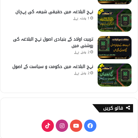
نہج البلاغہ میں حقیقی شیعہ کی پہچان
1 ہفتہ پہلے
تربیت اولاد کے بنیادی اصول نہج البلاغہ کی
روشنی میں
2 ہفتے پہلے
نہج البلاغہ میں حکومت و سیاست کے اصول
2 ہفتے پہلے
فالو کریں
T
I
Y
F