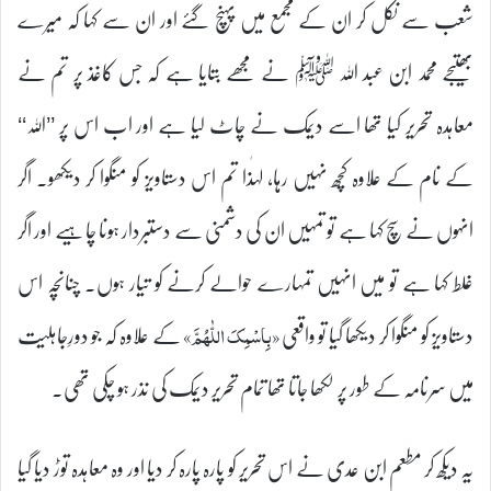
شعب سے نکل کر ان کے مجمع میں پہنچ گئے اور ان سے کہا کہ میرے
بھتیجے محمد ابن عبد اللہ ﷺ نے مجھے بتایا ہے کہ جس کاغذ پر تم نے
معاہدہ تحریر کیا تھا اسے دیمک نے چاٹ لیا ہے اور اب اس پر ’’اللہ‘‘
کے نام کے علاوہ کچھ نہیں رہا، لہٰذا تم اس دستاویز کو منگوا کر دیکھو۔ اگر
انہوں نے سچ کہا ہے تو تمہیں ان کی دشمنی سے دستبردار ہونا چاہیے اور اگر
غلط کہا ہے تو میں انہیں تمہارے حوالے کرنے کو تیار ہوں۔ چنانچہ اس
دستاویز کو منگوا کر دیکھا گیا تو واقعی
کے علاوہ کہ جو دورِجاہلیت
«بِاسْمِکَ اللّٰھُمَّ»
میں سرنامہ کے طور پر لکھا جاتا تھا تمام تحریر دیمک کی نذر ہو چکی تھی۔
یہ دیکھ کر مطعم ابن عدی نے اس تحریر کو پارہ پارہ کر دیا اور وہ معاہدہ توڑ دیا گیا