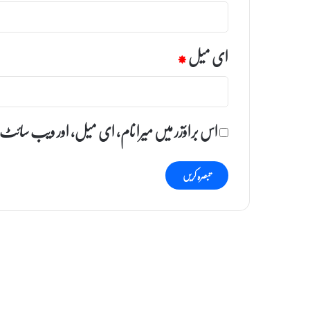
ای میل
*
اس براؤزر میں میرا نام، ای میل، اور ویب سائٹ