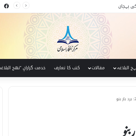
ok
 البلاغہ کی روشنی میں
ہج البلاغہ
مقالات
کتب کا تعارف
خدمت گزارانِ ”نھج البلاغہ