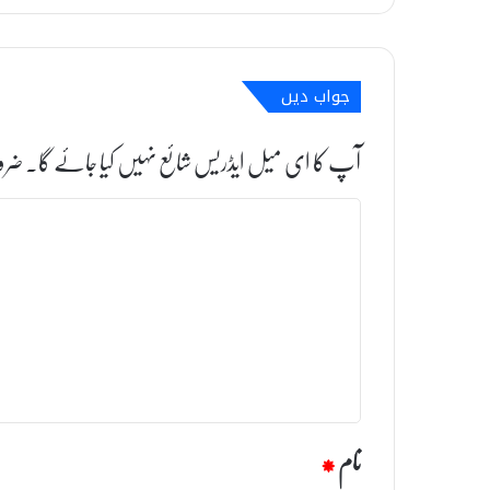
جواب دیں
آپ کا ای میل ایڈریس شائع نہیں کیا جائے گا۔
ضرو
ت
ب
ص
ر
ہ
*
نام
*