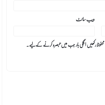
ویب‌ سائٹ
 محفوظ رکھیں اگلی بار جب میں تبصرہ کرنے کےلیے۔