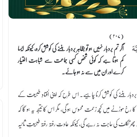
(۲۰۷)
اگر تم بردبار نہیں ہو تو بظاہر بردبار بننے کی کوشش کرو، کیونکہ ایسا
َهَ
کم ہوتا ہے کہ کوئی شخص کسی جماعت سے شباہت اختیار
کرے اور ان میں سے نہ ہو جائے۔
ے بردبار بننے کی کوشش کرنا چاہیے۔ اس طرح کہ اپنی اُفتادِ طبیعت کے
رخ موڑنے میں کچھ زحمت محسوس ہو گی، مگر اس کا نتیجہ یہ ہو گا کہ
پھر تکلف کی حاجت نہ رہے گی، کیونکہ عادت رفتہ رفتہ طبیعتِ ثانیہ