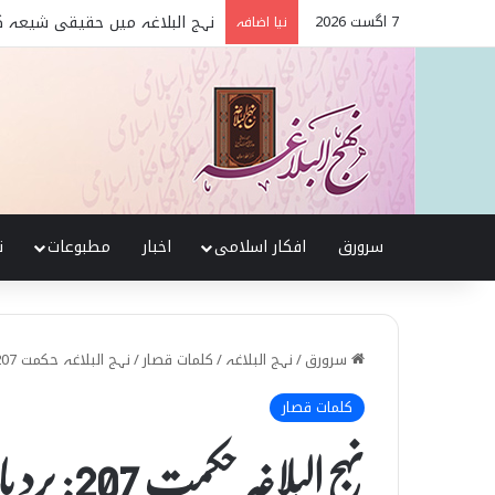
7 اگست 2026
تربیت اولاد کے بنیادی اصول نہج
نیا اضافہ
سرورق
افکار اسلامی
اخبار
مطبوعات
ن
سرورق
/
نہج البلاغہ
/
کلمات قصار
/
نہج البلاغہ حکمت 207: برد بار بنو
کلمات قصار
نہج البلاغہ حکمت 207: برد بار بنو