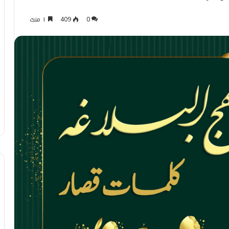
0
409
۱ منٹ