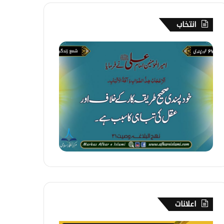
انتخاب
6
7
۔
خ
و
د
پ
س
ن
د
ی
اعلانات