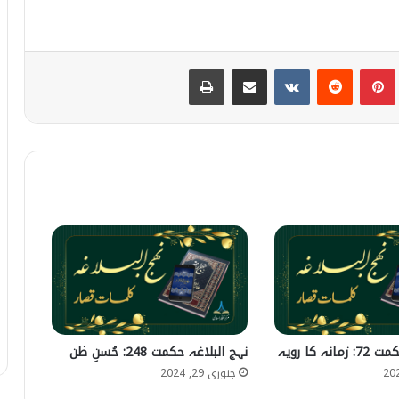
Print
Share via Email
VKontakte
Reddit
Pinterest
T
ہ کا رویہ
نہج البلاغہ حکمت 248: حُسنِ ظن
جنوری 29, 2024