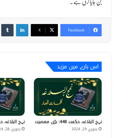
بن جایا کرتی ہے۔
umblr
LinkedIn
X
Facebook
اس بارے میں مزید
نہج البلاغہ حکمت 448: بڑی معصیت
نہج البلاغہ حکمت 72: زمان
جنوری 29, 2024
جنوری 28, 2024