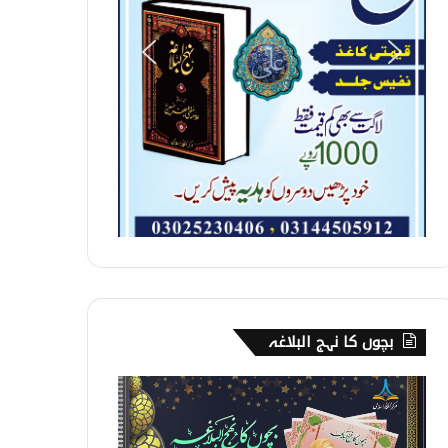
بچوں کا نہج البلاغہ