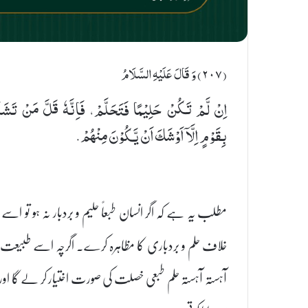
(٢٠٧) وَ قَالَ عَلَیْهِ السَّلَامُ
اِنْ لَّمْ تَكُنْ حَلِیْمًا فَتَحَلَّمْ، فَاِنَّهٗ قَلَّ مَنْ تَشَبّ
بِقَوْمٍ اِلَّاۤ اَوْشَكَ اَنْ یَّكُوْنَ مِنْهُمْ.
مطلب یہ ہے کہ اگر انسان طبعاً حلیم و بردبار نہ ہو تو اس
خلاف حلم و بردباری کا مظاہرہ کرے۔ اگرچہ اسے طبیعت کا 
آہستہ آہستہ حلم طبعی خصلت کی صورت اختیار کر لے گا اور 