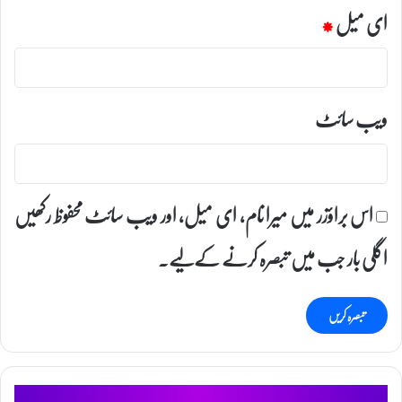
ای میل
*
ویب‌ سائٹ
اس براؤزر میں میرا نام، ای میل، اور ویب سائٹ محفوظ رکھیں
اگلی بار جب میں تبصرہ کرنے کےلیے۔