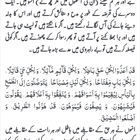
ہے اور ہر غم کیلئے (ان کی آنکھوں میں مگر مچھ کے) آنسو ہیں۔ ایک
دوسرے کی قرضہ کے طور پر مدح و ستائش کرتے ہیں اور اس کا بدلہ
دیئے جانے کی آس لگائے رکھتے ہیں۔ اگر مانگتے ہیں تو لپٹ ہی جاتے
ہیں اور برا بھلا کہنے پر آتے ہیں تو پھر رسوا کر کے چھوڑتے ہیں۔اگر کوئی
فیصلہ کرتے ہیں تو بے راہروی میں حد سے بڑھ جاتے ہیں۔
قَدْ اَعَدُّوْا لِكُلِّ حَقٍّ بَاطِلًا، وَ لِكُلِّ قَآئِمٍ مَّآئِلًا، وَ لِكُلِّ حَیٍّ قَاتِلًا،
وَ لِكُلِّ بَابٍ مِّفْتَاحًا، وَ لِكُلِّ لَیْلٍ مِّصْبَاحًا. یَتَوَصَّلُوْنَ اِلَی الطَّمَعِ
بِالْیَاْسِ لِیُقِیْمُوْا بِهٖۤ اَسْوَاقَهُمْ، وَ یُنَفِّقُوْا بِهٖۤ اَعْلَاقَهُمْ. یَقُوْلُونَ
فَیُشَبِّهُوْنَ، وَ یَصِفُوْنَ فَیُمَوِّهُوْنَ. قَدْ هَوَّنُوا الطَّرِیْقَ، وَ
اَضْلَعُوا الْمَضِیْقَ.
انہوں نے ہر حق کے مقابلے میں باطل اور ہر راست کے مقابلے میں