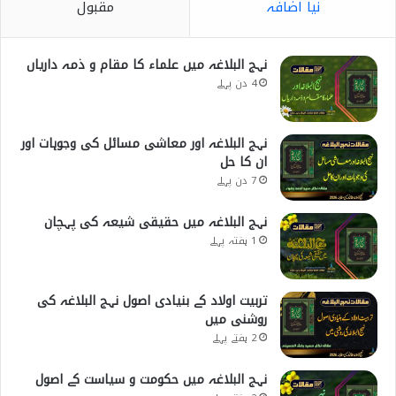
نیا اضافہ
مقبول
نہج البلاغہ میں علماء کا مقام و ذمہ داریاں
4 دن پہلے
نہج البلاغہ اور معاشی مسائل کی وجوہات اور
ان کا حل
7 دن پہلے
نہج البلاغہ میں حقیقی شیعہ کی پہچان
1 ہفتہ پہلے
تربیت اولاد کے بنیادی اصول نہج البلاغہ کی
روشنی میں
2 ہفتے پہلے
نہج البلاغہ میں حکومت و سیاست کے اصول