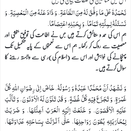
نَحْمَدُهٗ عَلٰی مَا وَفَّقَ لَهٗ مِنَ الطَّاعَةِ، وَ ذَادَ عَنْهُ مِنَ الْمَعْصِیَةِ، وَ
نَسْئَلُهٗ لِـمِنَّتِهٖ تَمَامًا، وَ بِحَبْلِهِ اعْتِصَامًا.
ہم اس کی حمد و ستائش کرتے ہیں جس نے اطاعت کی توفیق بخشی اور
معصیت سے روک کر رکھا۔ ہم اس سے نعمتوں کے پایہ تکمیل تک
پہنچانے کی خواہش اور اس سے (اسلام کی)رسی سے وابستہ رہنے کا
سوال کرتے ہیں۔
وَ نَشْهَدُ اَنَّ مُحَمَّدًا عَبْدُهٗ وَ رَسُوْلُهٗ، خَاضَ اِلٰی رِضْوَانِ اللهِ كُلَّ
غَمْرَةٍ، وَ تَجَرَّعَ فِیْهِ كُلَّ غُصَّةٍ، وَ قَدْ تَلَوَّنَ لَهُ الْاَدْنَوْنَ، وَ تَاَلَّبَ
عَلَیْهِ الْاَقْصَوْنَ، وَ خَلَعَتْ اِلَیْهِ الْعَرَبُ اَعِنَّتَهَا، وَ ضَرَبَتْ
لِمُحَارَبَتِهٖ بُطُوْنَ رَوَاحِلِهَا، حَتّٰۤی اَنْزَلَتْ بِسَاحَتِهٖ عَدَاوَتَهَا،