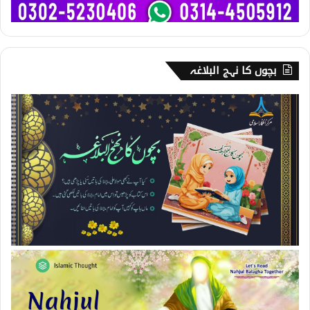
بچوں کا نہج البلاغہ