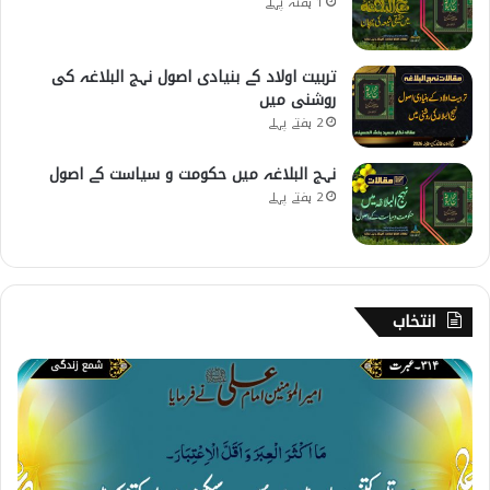
1 ہفتہ پہلے
تربیت اولاد کے بنیادی اصول نہج البلاغہ کی
روشنی میں
2 ہفتے پہلے
نہج البلاغہ میں حکومت و سیاست کے اصول
2 ہفتے پہلے
انتخاب
3
1
4
۔
ع
ب