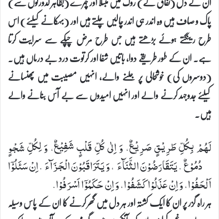
ان کے دل (نفاق کے) روگ میں مبتلا اور چہرے (بظاہر کدورتوں سے)
پاک و صاف ہیں وہ اندر ہی اندر چالیں چلتے ہیں اور (بہکانے کیلئے) اس
طرح رینگتے ہوئے بڑھتے ہیں جس طرح مرض چپکے سے سرایت کرتا
ہے۔ ان کے طور طریقے دوا، باتیں شفا اور کرتوت درد بے درماں ہیں۔
(دوسروں کی) خوشحالی پر جلنے والے، انہیں مصیبت میں پھنسانے
کیلئے جدوجہد کرنے والے اور انہیں امیدوں سے بے آس بنانے والے
ہیں۔
لَهُمْ بِكُلِّ طَرِیْقٍ صَرِیْعٌ، وَ اِلٰی كُلِّ قَلْبٍ شَفِیْعٌ، وَ لِكُلِّ شَجْوٍ
دُمُوْعٌ. یَتَقَارَضُوْنَ الثَّنَآءَ، وَ یَتَرَاقَبُوْنَ الْجَزَآءَ. اِنْ سَئَلُوْۤا
اَلْحَفُوْا، وَ اِنْ عَذَلُوْا كَشَفُوْا، وَ اِنْ حَكَمُوْۤا اَسْرَفُوْا.
ہر راہ گزر پر ان کا ایک کشتہ اور ہر دل میں گھر کرنے کا ان کے پاس وسیلہ