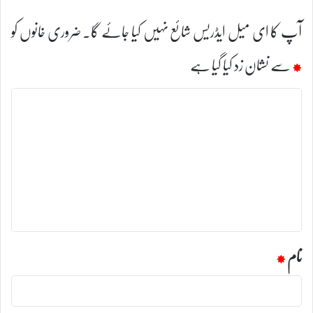
آپ کا ای میل ایڈریس شائع نہیں کیا جائے گا۔
ضروری خانوں کو
*
سے نشان زد کیا گیا ہے
ت
ب
ص
ر
ہ
*
نام
*