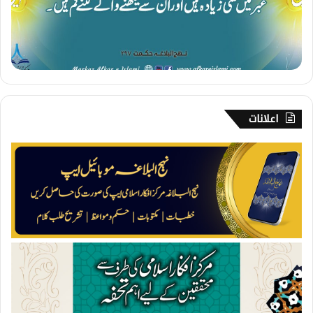
ر
ت
اعلانات