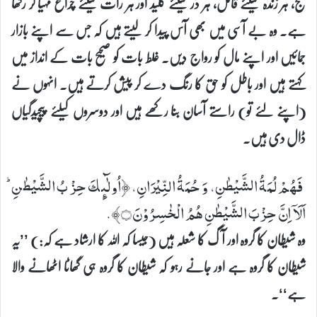
کج، ہر زندہ کیلئے قاتل، ہر دَر کیلئے کلید اور ہر رات کیلئے چراغ مہیا کر رکھا
ہے۔ وہ بے آسی میں بھی آس پیدا کر لیتے ہیں کہ جس سے اپنے بازار
جمائیں اور اپنے مال کو رواج دیں۔ غلط بات کو صحیح بات کے انداز میں
کہتے ہیں اور باطل کو حق کا رنگ دے کر پیش کرتے ہیں۔ انہوں نے
(اپنے لئے تو) راستے آسان بنا رکھے ہیں اور دوسروں کیلئے پیچیدگیاں
ڈال دی ہیں۔
فَهُمْ لُمَةُ الشَّیْطٰنِ، وَ حُمَةُ النِّیْرَانِ، ﴿اُولٰٓىِٕكَ حِزْبُ الشَّیْطٰنِ ؕ
اَلَاۤ اِنَّ حِزْبَ الشَّیْطٰنِ هُمُ الْخٰسِرُوْنَ۝﴾.
وہ شیطان کا گروہ اور آگ کا شعلہ ہیں (جیسا کہ اللہ کا ارشاد ہے کہ:) ’’یہ
شیطان کا گروہ ہے اور جانے رہو کہ شیطان کا گروہ ہی گھاٹا اٹھانے والا
ہے‘‘۔