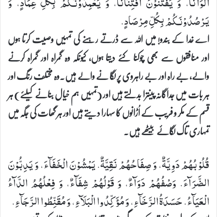
اَلْوَانًا، وَ یَفْتَنُّوْنَ افْتِنَانًا، وَ یَعْمِدُوْنَكُمْ بِكُلِّ عِمَادٍ، وَ
یَرْصُدُوْنَكُمْ بِكُلِّ مِرْصَادٍ.
اے خدا کے بندو! میں اللہ سے ڈرتے رہنے کی تمہیں وصیت کرتا ہوں
اور منافقوں سے بھی چوکنا کئے دیتا ہوں، کیونکہ وہ گمراہ اور گمراہ کرنے
والے، بے راہ اور بے راہروی پر لگا نے والے ہیں۔وہ مختلف رنگ اور
ہر بات میں جداگانہ پینترا بدلتے ہیں اور (تمہیں ہم خیال بنانے کیلئے) ہر
قسم کے مکر و فریب کے اُڑانوں کا سہارا دیتے ہیں اور ہر گھات کی جگہ میں
تمہاری تاک لگائے بیٹھے ہیں۔
قُلُوْبُهُمْ دَوِیَّةٌ، وَ صِفَاحُهُمْ نَقِیَّةٌ. یَمْشُوْنَ الْخَفَآءَ، وَ یَدِبُّوْنَ
الضَّرَآءَ. وَصْفُهُمْ دَوَآءٌ، وَ قَوْلُهُمْ شِفَآءٌ، وَ فِعْلُهُمُ الدَّآءُ
الْعَیَآءُ. حَسَدَةُ الرَّخَآءِ، وَ مُؤَكِّدُوا الْبَلَآءِ، وَ مُقَنِّطُوا الرَّجَآءِ.