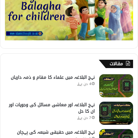
مقالات
نہج البلاغہ میں علماء کا مقام و ذمہ داریاں
4 دن پہلے
نہج البلاغہ اور معاشی مسائل کی وجوہات اور
ان کا حل
7 دن پہلے
نہج البلاغہ میں حقیقی شیعہ کی پہچان