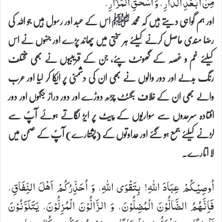
مِنْ اَبْعَدِ الدَّارِ، وَ اَسْحَقِ الْمَزَارِ.
اور ہم گواہی دیتے ہیں کہ محمد ﷺ اس کے عبد اور رسول ہیں جو اللہ کی
رضا مندی حاصل کرنے کیلئے ہر سختی میں پھاند پڑے اور جنہوں نے اس
کیلئے غم و غصہ کے گھونٹ پئے، جن کے قریبیوں نے بھی مختلف
رنگ بدلے اور دور والوں نے بھی ان کی دشمنی پر ایکا کر لیا اور عرب
والے بھی ان کے خلاف بگٹٹ چڑھ دوڑے اور دور دراز جگہوں اور دور
افتادہ سرحدوں سے سواریوں کے پیٹ پر ایڑ لگاتے ہوئے آپؐ سے
لڑنے کیلئے جمع ہو گئے اور عداوتوں کے (پشتارے) آپؐ کے صحن میں
لا اتارے۔
اُوصِیْكُمْ عِبَادَ اللهِ! بِتَقْوَی اللهِ، وَ اُحَذِّرُكُمْ اَهْلَ النِّفَاقِ،
فَاِنَّهُمُ الضَّالُّوْنَ الْمُضِلُّوْنَ، وَ الزَّالُّوْنَ الْمُزِلُّوْنَ، یَتَلَوَّنُوْنَ