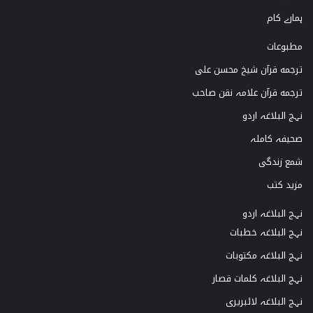
a
k
ہمارے کام
m
مطبوعات
ترجمه قرآن شیخ محسن علی
ترجمه قرآن علامہ نقن صاحب
نہج البلاغہ اردو
صحیفہ کاملہ
شمع زندگی
مزید کتب
نہج البلاغہ اردو
نہج البلاغہ خطبات
نہج البلاغہ مکتوبات
نہج البلاغہ کلمات قصار
نہج البلاغہ لائبریری