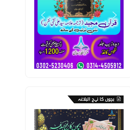
بچوں کا نہج البلاغہ