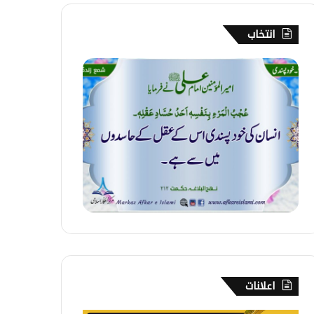
انتخاب
2
7
7
۔
خ
و
د
پ
س
ن
د
ی
اعلانات