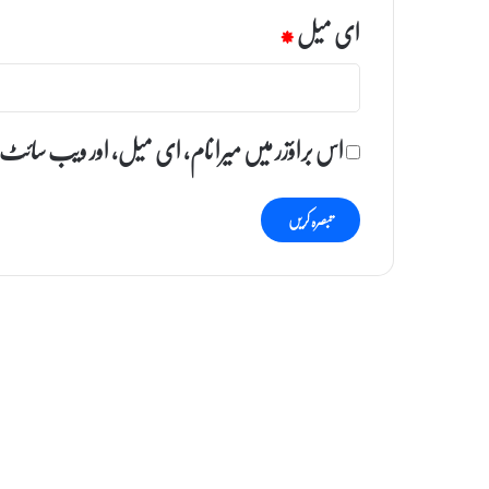
ای میل
*
اس براؤزر میں میرا نام، ای میل، اور ویب سائٹ