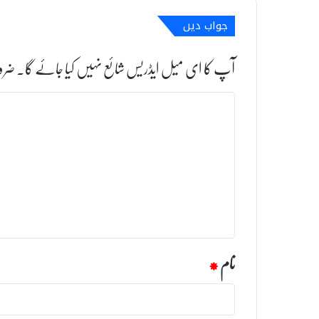
جواب دیں
آپ کا ای میل ایڈریس شائع نہیں کیا جائے گا۔
ضرو
ت
ب
ص
ر
ہ
*
نام
*