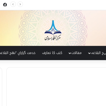
ok
کی پہچان
ہج البلاغہ
مقالات
کتب کا تعارف
خدمت گزارانِ ”نھج البلاغہ