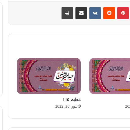
Print
Share via Email
VKontakte
Reddit
Pinterest
T
خطبہ ۱۱۵
جون 26, 2022