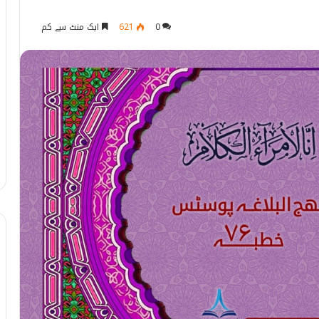
0
621
ایک منٹ سے کم