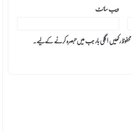
ویب‌ سائٹ
 محفوظ رکھیں اگلی بار جب میں تبصرہ کرنے کےلیے۔