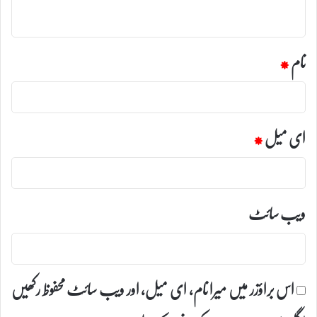
*
نام
*
ای میل
*
ویب‌ سائٹ
اس براؤزر میں میرا نام، ای میل، اور ویب سائٹ محفوظ رکھیں