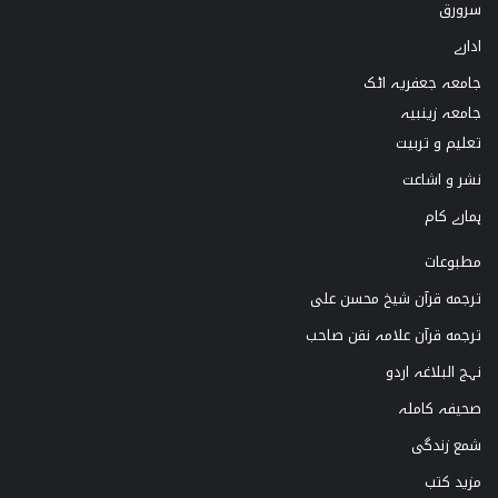
سرورق
T
t
T
e
ادارے
o
a
u
b
جامعہ جعفریہ اٹک
k
g
b
o
جامعہ زینبیہ
تعلیم و تربیت
r
e
o
نشر و اشاعت
a
k
ہمارے کام
m
مطبوعات
ترجمه قرآن شیخ محسن علی
ترجمه قرآن علامہ نقن صاحب
نہج البلاغہ اردو
صحیفہ کاملہ
شمع زندگی
مزید کتب