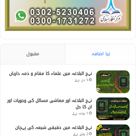
نیا اضافہ
مقبول
نہج البلاغہ میں علماء کا مقام و ذمہ داریاں
5 دن پہلے
نہج البلاغہ اور معاشی مسائل کی وجوہات اور
ان کا حل
1 ہفتہ پہلے
نہج البلاغہ میں حقیقی شیعہ کی پہچان
2 ہفتے پہلے