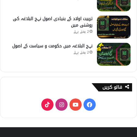
تربیت اولاد کے بنیادی اصول نہج البلاغہ کی
روشنی میں
2 ہفتے پہلے
نہج البلاغہ میں حکومت و سیاست کے اصول
2 ہفتے پہلے
فالو کریں
T
I
Y
F
i
n
o
a
k
s
u
c