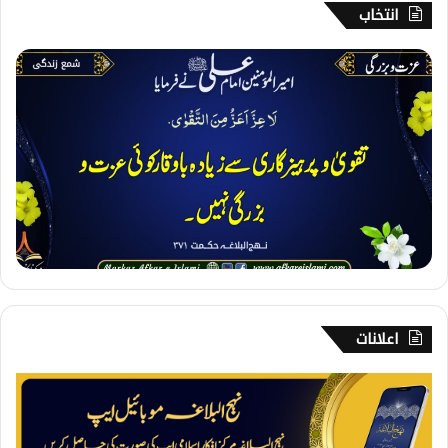
انتخاب
3
4
0
۔
ع
ز
ت
و
ب
ز
ر
گ
ی
اعلانات