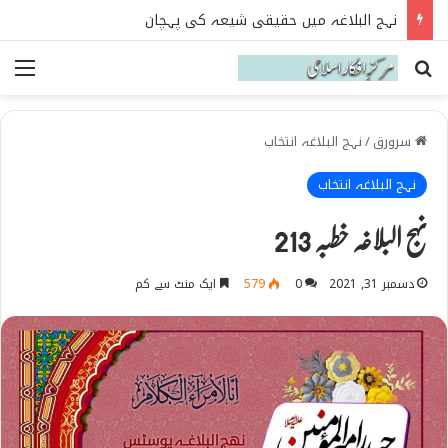
نہج البلاغہ میں حقیقی شیعہ کی پہچان
Search for
می
سرورق
/
نہج البلاغہ انتخاب
نہج البلاغہ انتخاب
نہج البلاغہ خطبہ 213
دسمبر 31, 2021
0
579
ایک منٹ سے کم