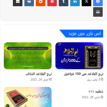
Print
اس بارے میں مزید
نہج البلاغہ سے 100 فرامین
نہج البلاغہ انتخاب
3 ہفتے پہلے
اپریل 26, 2022
خطبہ ۱۱۱
مئی 28, 2022