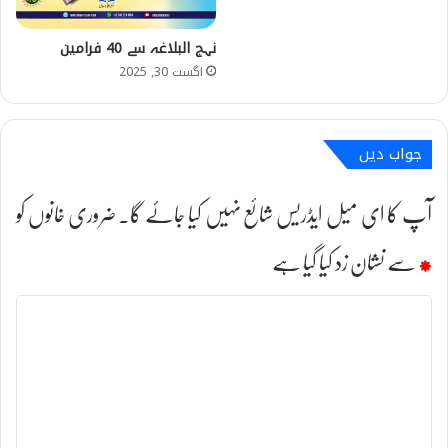
نہج البلاغہ سے 40 فرامین
اگست 30, 2025
جواب دیں
آپ کا ای میل ایڈریس شائع نہیں کیا جائے گا۔
ضروری خانوں کو
*
سے نشان زد کیا گیا ہے
ت
ب
ص
ر
ہ