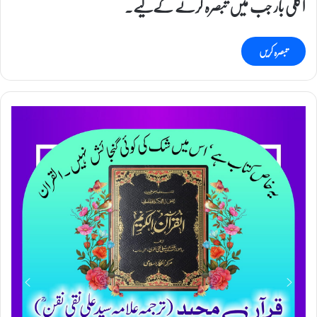
اگلی بار جب میں تبصرہ کرنے کےلیے۔