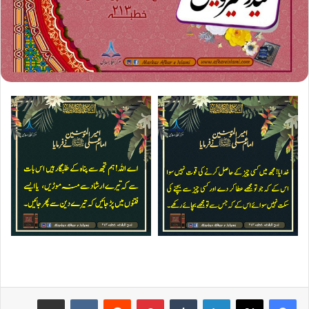
Share via Email
VKontakte
Reddit
Pinterest
Tumblr
LinkedIn