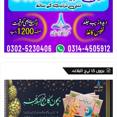
بچوں کا نہج البلاغہ