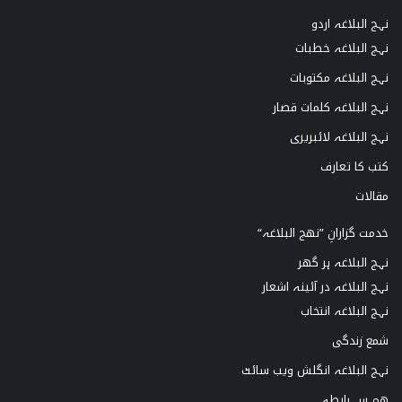
نہج البلاغہ اردو
نہج البلاغہ خطبات
نہج البلاغہ مکتوبات
نہج البلاغہ کلمات قصار
نہج البلاغہ لائبریری
کتب کا تعارف
مقالات
خدمت گزارانِ ”نھج البلاغہ“
نہج البلاغہ ہر گھر
نہج البلاغہ در آئینہ اشعار
نہج البلاغہ انتخاب
شمع زندگی
نہج البلاغہ انگلش ویب سائٹ
ھم سے رابطہ