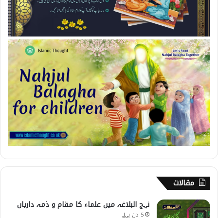
مقالات
نہج البلاغہ میں علماء کا مقام و ذمہ داریاں
5 دن پہلے