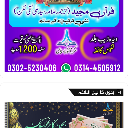
بچوں کا نہج البلاغہ