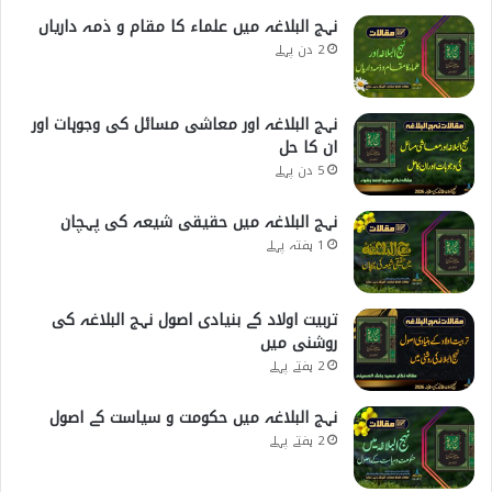
نہج البلاغہ میں علماء کا مقام و ذمہ داریاں
2 دن پہلے
نہج البلاغہ اور معاشی مسائل کی وجوہات اور
ان کا حل
5 دن پہلے
نہج البلاغہ میں حقیقی شیعہ کی پہچان
1 ہفتہ پہلے
تربیت اولاد کے بنیادی اصول نہج البلاغہ کی
روشنی میں
2 ہفتے پہلے
نہج البلاغہ میں حکومت و سیاست کے اصول
2 ہفتے پہلے