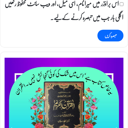
اس براؤزر میں میرا نام، ای میل، اور ویب سائٹ محفوظ رکھیں
اگلی بار جب میں تبصرہ کرنے کےلیے۔