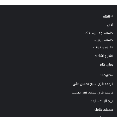
k
s
u
c
سرورق
T
t
T
e
ادارے
o
a
u
b
جامعہ جعفریہ اٹک
k
g
b
o
جامعہ زینبیہ
تعلیم و تربیت
r
e
o
نشر و اشاعت
a
k
ہمارے کام
m
مطبوعات
ترجمه قرآن شیخ محسن علی
ترجمه قرآن علامہ نقن صاحب
نہج البلاغہ اردو
صحیفہ کاملہ