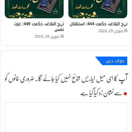
نہج البلاغہ حکمت 444: استقلال
نہج البلاغہ حکمت 449: عزت
نفس
جنوری 29, 2024
جنوری 29, 2024
جواب دیں
آپ کا ای میل ایڈریس شائع نہیں کیا جائے گا۔
ضروری خانوں کو
*
سے نشان زد کیا گیا ہے
ت
ب
ص