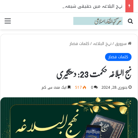
نہج البلاغہ میں حقیقی شیعہ کی پہچان
Search for
می
سرورق
/
نہج البلاغہ
/
کلمات قصار
کلمات قصار
نہج البلاغہ حکمت 23: دستگیری
جنوری 28, 2024
0
517
ایک منٹ سے کم