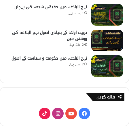
نہج البلاغہ میں حقیقی شیعہ کی پہچان
1 ہفتہ پہلے
تربیت اولاد کے بنیادی اصول نہج البلاغہ کی
روشنی میں
2 ہفتے پہلے
نہج البلاغہ میں حکومت و سیاست کے اصول
2 ہفتے پہلے
فالو کریں
T
I
Y
F
i
n
o
a