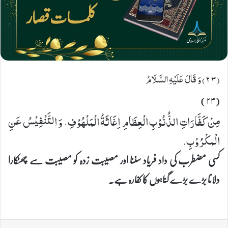
(٢٣) وَ قَالَ عَلَیْهِ السَّلَامُ
(۲۳)
مِنْ كَفَّارَاتِ الذُّنُوْبِ الْعِظَامِ اِغَاثَةُ الْمَلْهُوْفِ، وَ التَّنْفِیْسُ عَنِ
الْمكْرُوْبِ.
کسی مضطرب کی داد فریاد سننا اور مصیبت زدہ کو مصیبت سے چھٹکارا
دلانا بڑے بڑے گناہوں کا کفارہ ہے۔