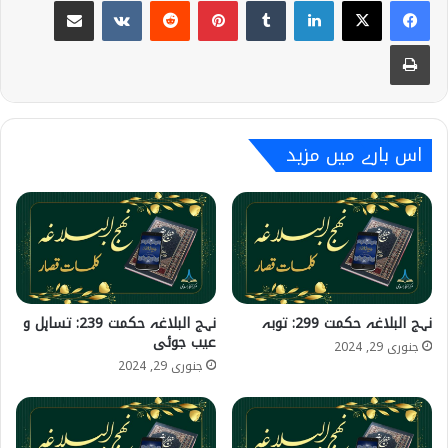
Share via Email
VKontakte
Reddit
Pinterest
Tumblr
LinkedIn
Print
اس بارے میں مزید
نہج البلاغہ حکمت 299: توبہ
نہج البلاغہ حکمت 239: تساہل و
عیب جوئی
جنوری 29, 2024
جنوری 29, 2024