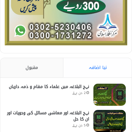
نیا اضافہ
مقبول
نہج البلاغہ میں علماء کا مقام و ذمہ داریاں
2 دن پہلے
نہج البلاغہ اور معاشی مسائل کی وجوہات اور
ان کا حل
5 دن پہلے