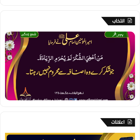
انتخاب
2
3
7
۔
ش
ک
ر
اعلانات