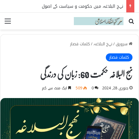
فضائل علیؑ ابن ابی طالبؑ در نہج البلاغہ
Search for
می
سرورق
/
نہج البلاغہ
/
کلمات قصار
کلمات قصار
نہج البلاغہ حکمت 60: زبان کی درندگی
جنوری 28, 2024
0
509
ایک منٹ سے کم