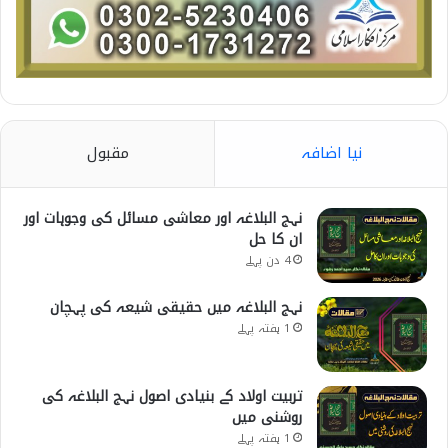
نیا اضافہ
مقبول
نہج البلاغہ اور معاشی مسائل کی وجوہات اور
ان کا حل
4 دن پہلے
نہج البلاغہ میں حقیقی شیعہ کی پہچان
1 ہفتہ پہلے
تربیت اولاد کے بنیادی اصول نہج البلاغہ کی
روشنی میں
1 ہفتہ پہلے