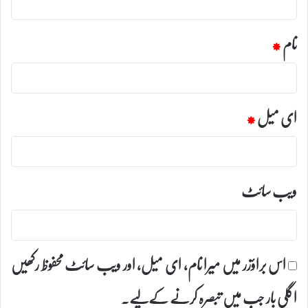
نام
*
ای میل
*
ویب‌ سائٹ
اس براؤزر میں میرا نام، ای میل، اور ویب سائٹ محفوظ رکھیں
اگلی بار جب میں تبصرہ کرنے کےلیے۔