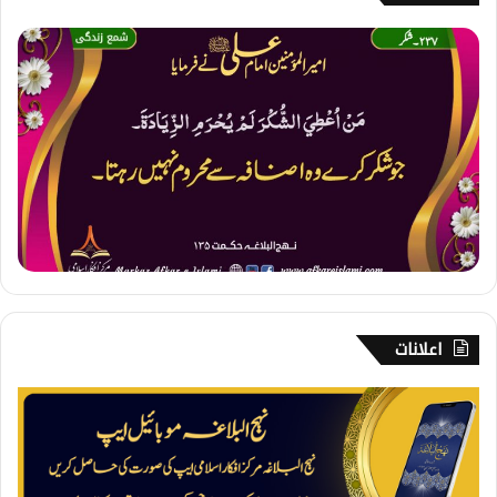
2
3
7
۔
ش
ک
ر
اعلانات