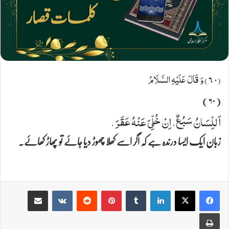
(٦٠) وَ قَالَ عَلَیْهِ السَّلَامُ
(۶۰)
اَللِّسَانُ سَبُعٌ، اِنْ خُلِّیَ عَنْهُ عَقَرَ.
زبان ایک ایسا درندہ ہے کہ اگر اسے کھلا چھوڑ دیا جائے تو پھاڑ کھائے۔
Share via Email
VKontakte
Reddit
Pinterest
Tumblr
LinkedIn
Print