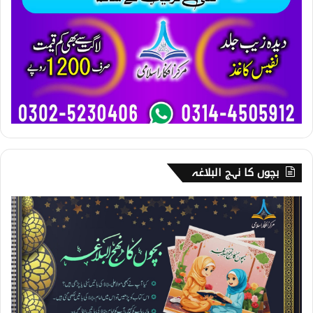
بچوں کا نہج البلاغہ