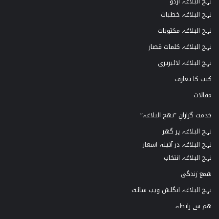
نہج البلاغہ اردو
نہج البلاغہ خطبات
نہج البلاغہ مکتوبات
نہج البلاغہ کلمات قصار
نہج البلاغہ لائبریری
کتب کا تعارف
مقالات
خدمت گزارانِ ”نھج البلاغہ“
نہج البلاغہ ہر گھر
نہج البلاغہ در آئینہ اشعار
نہج البلاغہ انتخاب
شمع زندگی
نہج البلاغہ انگلش ویب سائٹ
ھم سے رابطہ