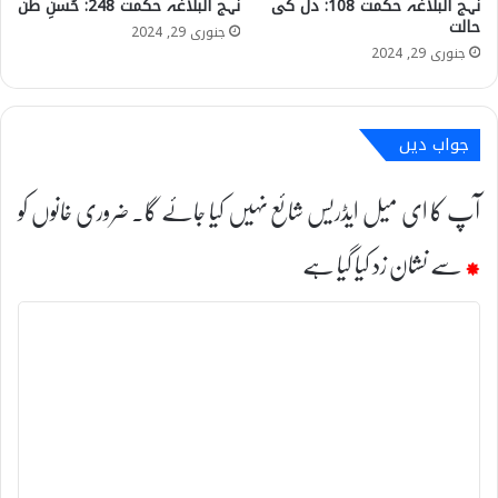
نہج البلاغہ حکمت 108: دل کی
نہج البلاغہ حکمت 248: حُسنِ ظن
حالت
جنوری 29, 2024
جنوری 29, 2024
جواب دیں
آپ کا ای میل ایڈریس شائع نہیں کیا جائے گا۔
ضروری خانوں کو
*
سے نشان زد کیا گیا ہے
ت
ب
ص
ر
ہ
*