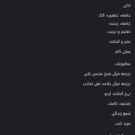
ادارے
o
a
u
b
جامعہ جعفریہ اٹک
k
g
b
o
جامعہ زینبیہ
تعلیم و تربیت
r
e
o
نشر و اشاعت
a
k
ہمارے کام
m
مطبوعات
ترجمه قرآن شیخ محسن علی
ترجمه قرآن علامہ نقن صاحب
نہج البلاغہ اردو
صحیفہ کاملہ
شمع زندگی
مزید کتب