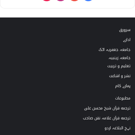
i
n
o
a
k
s
u
c
سرورق
T
t
T
e
ادارے
o
a
u
b
جامعہ جعفریہ اٹک
k
g
b
o
جامعہ زینبیہ
تعلیم و تربیت
r
e
o
نشر و اشاعت
a
k
ہمارے کام
m
مطبوعات
ترجمه قرآن شیخ محسن علی
ترجمه قرآن علامہ نقن صاحب
نہج البلاغہ اردو