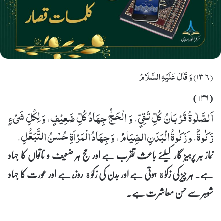
(۱٣٦) وَ قَالَ عَلَیْهِ السَّلَامُ
(۱۳۶)
اَلصَّلٰوةُ قُرْبَانُ كُلِّ تَقِیٍّ، وَ الْحَجُّ جِهَادُ كُلِّ ضَعِیْفٍ، وَ لِكُلِّ شَیْءٍ
زَكٰوةٌ، و َزَكٰوةُ الْبَدَنِ الصِّیَامُ، وَ جِهَادُ الْمَرْاَةِ حُسْنُ التَّبَعُّلِ.
نماز ہر پرہیز گار کیلئے باعث تقرب ہے اور حج ہر ضعیف و ناتواں کا جہاد
ہے۔ ہر چیز کی زکوٰة ہوتی ہے اور بدن کی زکوٰة روزہ ہے اور عورت کا جہاد
شوہر سے حسن معاشرت ہے۔