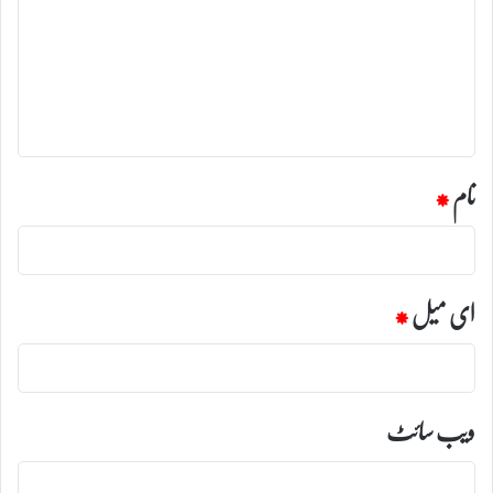
ص
ر
ہ
*
نام
*
ای میل
*
ویب‌ سائٹ