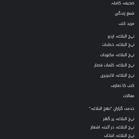
صحیفہ کاملہ
شمع زندگی
مزید کتب
نہج البلاغہ اردو
نہج البلاغہ خطبات
نہج البلاغہ مکتوبات
نہج البلاغہ کلمات قصار
نہج البلاغہ لائبریری
کتب کا تعارف
مقالات
خدمت گزارانِ ”نھج البلاغہ“
نہج البلاغہ ہر گھر
نہج البلاغہ در آئینہ اشعار
نہج البلاغہ انتخاب