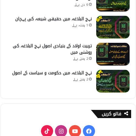
6 دن پہلے
نہج البلاغہ میں حقیقی شیعہ کی پہچان
1 ہفتہ پہلے
تربیت اولاد کے بنیادی اصول نہج البلاغہ کی
روشنی میں
2 ہفتے پہلے
نہج البلاغہ میں حکومت و سیاست کے اصول
2 ہفتے پہلے
فالو کریں
T
I
Y
F