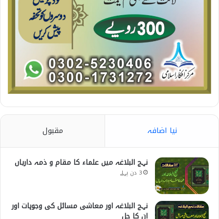
نیا اضافہ
مقبول
نہج البلاغہ میں علماء کا مقام و ذمہ داریاں
3 دن پہلے
نہج البلاغہ اور معاشی مسائل کی وجوہات اور
ان کا حل