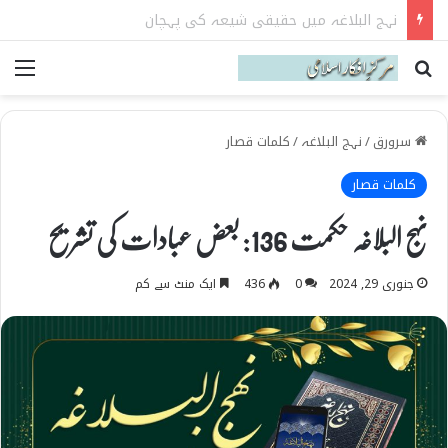
تربیت اولاد کے بنیادی اصول نہج البلاغہ کی روشنی میں
Search for
می
سرورق
/
نہج البلاغہ
/
کلمات قصار
کلمات قصار
نہج البلاغہ حکمت 136: بعض عبادات کی تشریح
جنوری 29, 2024
0
436
ایک منٹ سے کم