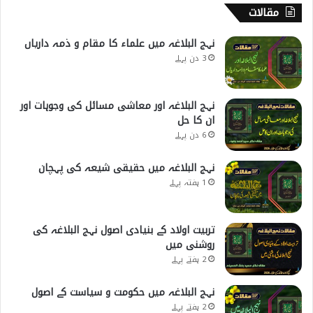
مقالات
نہج البلاغہ میں علماء کا مقام و ذمہ داریاں
3 دن پہلے
نہج البلاغہ اور معاشی مسائل کی وجوہات اور
ان کا حل
6 دن پہلے
نہج البلاغہ میں حقیقی شیعہ کی پہچان
1 ہفتہ پہلے
تربیت اولاد کے بنیادی اصول نہج البلاغہ کی
روشنی میں
2 ہفتے پہلے
نہج البلاغہ میں حکومت و سیاست کے اصول
2 ہفتے پہلے