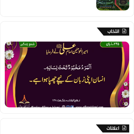
انتخاب
2
4
5
۔
ز
ب
ا
ن
اعلانات