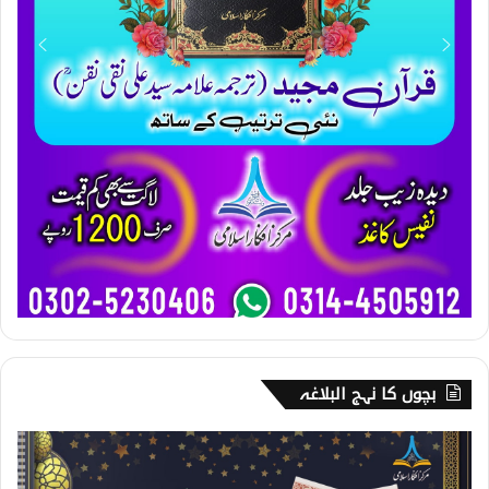
بچوں کا نہج البلاغہ