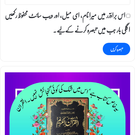
اس براؤزر میں میرا نام، ای میل، اور ویب سائٹ محفوظ رکھیں
اگلی بار جب میں تبصرہ کرنے کےلیے۔