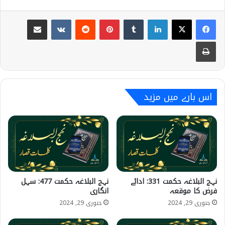
Share via Email
VKontakte
Reddit
Pinterest
Tumblr
LinkedIn
Print
اس بارے میں مزید
نہج البلاغہ حکمت 331: ادائے
نہج البلاغہ حکمت 477: سہل
فرض کا موقعہ
انگاری
جنوری 29, 2024
جنوری 29, 2024