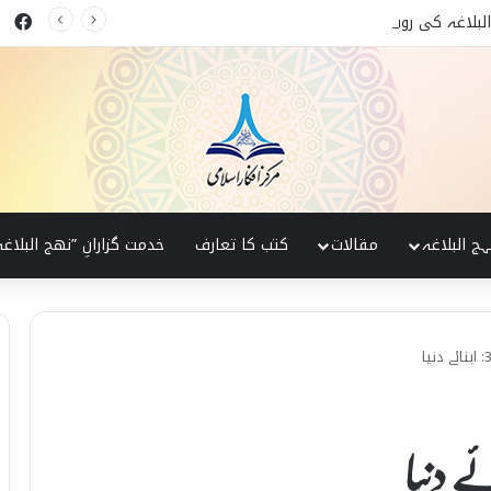
ok
 البلاغہ کی روشنی میں
ہج البلاغہ
مقالات
کتب کا تعارف
خدمت گزارانِ ”نھج البلاغہ