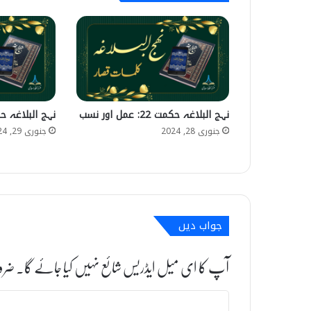
نہج البلاغہ حکمت 22: عمل اور نسب
نہج البلاغہ حکمت 213: صب
جنوری 28, 2024
جنوری 29, 2024
جواب دیں
آپ کا ای میل ایڈریس شائع نہیں کیا جائے گا۔
ضرو
ت