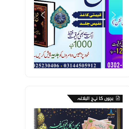
بچوں کا نہج البلاغہ