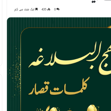
0
435
ایک منٹ سے کم