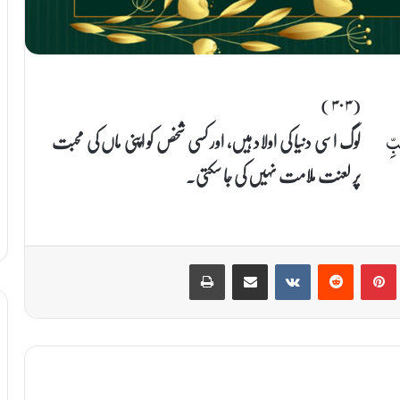
(۳۰۳)
لوگ اسی دنیا کی اولاد ہیں، اور کسی شخص کو اپنی ماں کی محبت
بِّ
پر لعنت ملامت نہیں کی جا سکتی۔
Print
Share via Email
VKontakte
Reddit
Pinterest
T