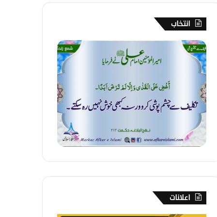
انتخاب
2
7
8
۔
ت
ک
ل
ی
ف
س
ے
چ
ش
م
پ
اعلانات
و
ش