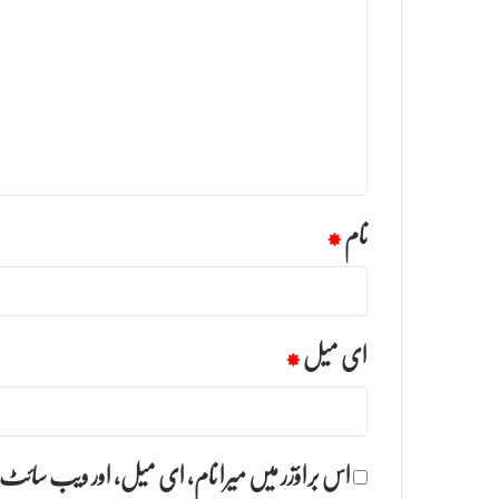
ب
ص
ر
ہ
*
نام
*
ای میل
*
اس براؤزر میں میرا نام، ای میل، اور ویب سائٹ