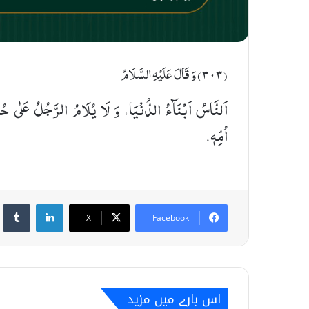
(٣٠٣) وَ قَالَ عَلَیْهِ السَّلَامُ
اَلنَّاسُ اَبْنَآءُ الدُّنْیَا، وَ لَا یُلَامُ الرَّجُلُ عَلٰى حُ
اُمِّهٖ.
umblr
LinkedIn
X
Facebook
اس بارے میں مزید