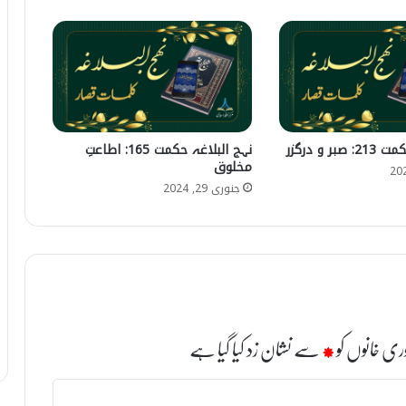
ر و درگزر
نہج البلاغہ حکمت 165: اطاعتِ
مخلوق
جنوری 29, 2024
ری خانوں کو
*
سے نشان زد کیا گیا ہے