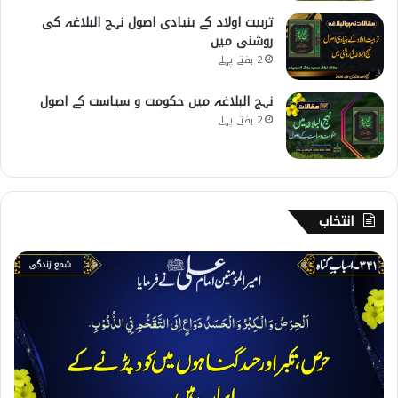
تربیت اولاد کے بنیادی اصول نہج البلاغہ کی
روشنی میں
2 ہفتے پہلے
نہج البلاغہ میں حکومت و سیاست کے اصول
2 ہفتے پہلے
انتخاب
3
4
1
۔
ا
س
ب
ا