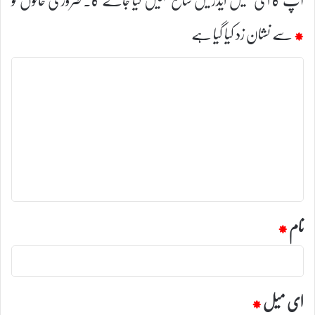
*
سے نشان زد کیا گیا ہے
ت
ب
ص
ر
ہ
*
نام
*
ای میل
*