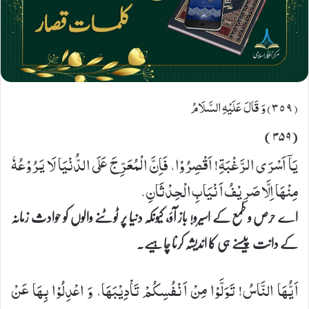
(٣٥٩) وَ قَالَ عَلَیْهِ السَّلَامُ
(۳۵۹)
یَاۤ اَسْرَى الرَّغْبَةِ! اَقْصِرُوْا، فَاِنَّ الْمُعَرِّجَ عَلَى الدُّنْيَا لَا يَرُوْعُهٗ
مِنْهَا اِلَّا صَرِيْفُ اَنْيَابِ الْحِدْثَانِ.
اے حرص و طمع کے اسیرو! باز آؤ، کیونکہ دنیا پر ٹوٹنے والوں کو حوادث زمانہ
کے دانت پیسنے ہی کا اندیشہ کرنا چاہیے۔
اَيُّهَا النَّاسُ! تَوَلَّوْا مِنْ اَنْفُسِكُمْ تَاْدِيْبَهَا، وَ اعْدِلُوْا بِهَا عَنْ