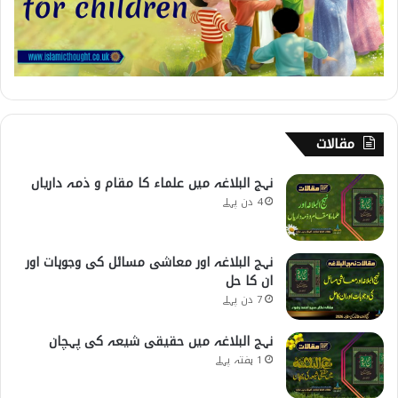
مقالات
نہج البلاغہ میں علماء کا مقام و ذمہ داریاں
4 دن پہلے
نہج البلاغہ اور معاشی مسائل کی وجوہات اور
ان کا حل
7 دن پہلے
نہج البلاغہ میں حقیقی شیعہ کی پہچان
1 ہفتہ پہلے