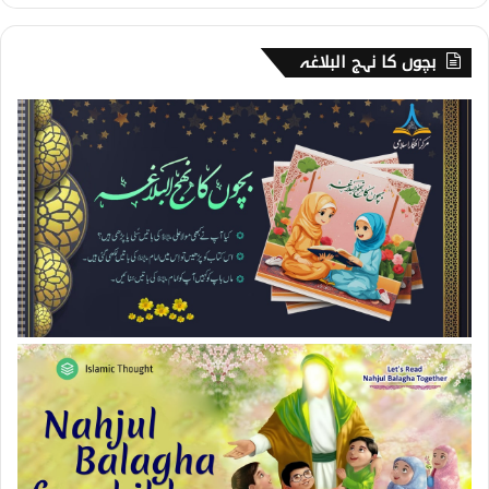
بچوں کا نہج البلاغہ