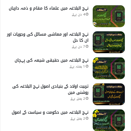
نہج البلاغہ میں علماء کا مقام و ذمہ داریاں
4 دن پہلے
نہج البلاغہ اور معاشی مسائل کی وجوہات اور
ان کا حل
7 دن پہلے
نہج البلاغہ میں حقیقی شیعہ کی پہچان
1 ہفتہ پہلے
تربیت اولاد کے بنیادی اصول نہج البلاغہ کی
روشنی میں
2 ہفتے پہلے
نہج البلاغہ میں حکومت و سیاست کے اصول
2 ہفتے پہلے