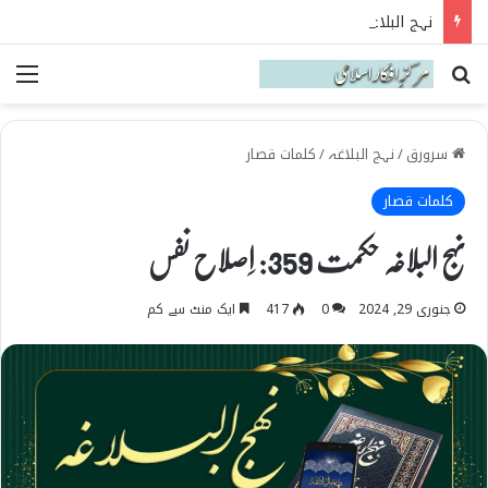
نہج البلاغہ میں حقیقی شیعہ کی پہچان
Search for
می
سرورق
/
نہج البلاغہ
/
کلمات قصار
کلمات قصار
نہج البلاغہ حکمت 359: اِصلاح نفس
جنوری 29, 2024
0
417
ایک منٹ سے کم