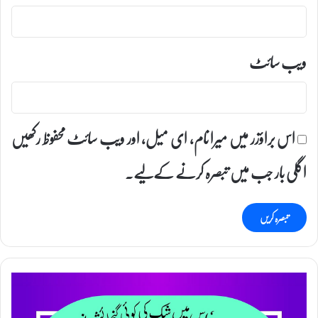
ویب‌ سائٹ
اس براؤزر میں میرا نام، ای میل، اور ویب سائٹ محفوظ رکھیں
اگلی بار جب میں تبصرہ کرنے کےلیے۔