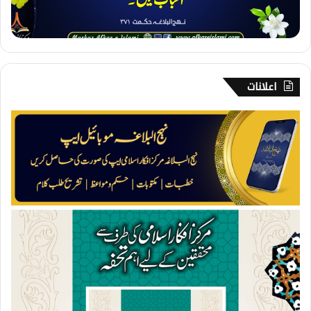
ب
گ
ن
ا
ہ
اعلانات