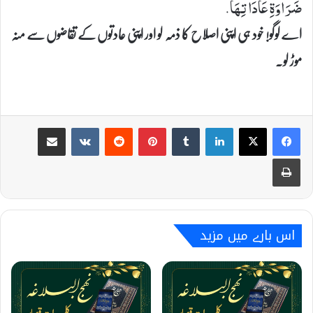
ضَرَاوَةِ عَادَاتِهَا.
اے لوگو! خود ہی اپنی اصلاح کا ذمہ لو اور اپنی عادتوں کے تقاضوں سے منہ
موڑ لو۔
Share via Email
VKontakte
Reddit
Pinterest
Tumblr
LinkedIn
Print
اس بارے میں مزید