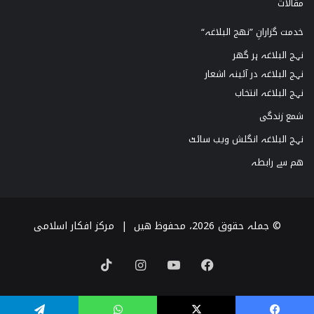
مقالات
خدمت گزارانِ ”نھج البلاغہ“
نہج البلاغہ ہر گھر
نہج البلاغہ در آئینہ اشعار
نہج البلاغہ انتخاب
شمع زندگی
نہج البلاغہ انگلش ویب سائٹ
ھم سے رابطہ
© جملہ حقوق 2026، محفوظ ھیں |
مرکز افکار اسلامی
TikTok
Instagram
YouTube
Facebook