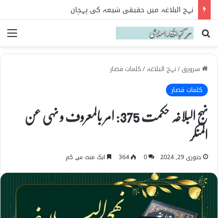
نہج البلاغہ میں حقیقی شیعہ کی پہچان
Search for
می
سرورق
/
نہج البلاغہ
/
کلمات قصار
کلمات قصار
نہج البلاغہ حکمت 375: امر بالمعروف و نہی عن
المنکر
جنوری 29, 2024
0
364
ایک منٹ سے کم