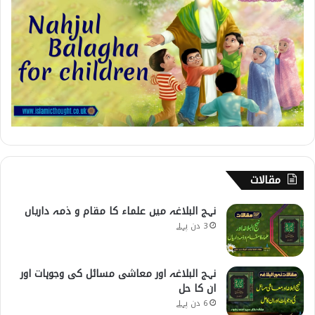
مقالات
نہج البلاغہ میں علماء کا مقام و ذمہ داریاں
3 دن پہلے
نہج البلاغہ اور معاشی مسائل کی وجوہات اور
ان کا حل
6 دن پہلے