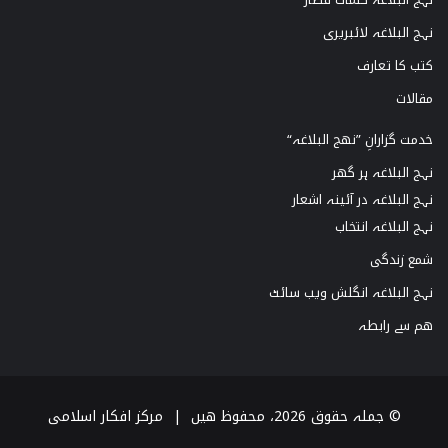
نہج البلاغہ لائبریری
کتب کا تعارف
مقالات
خدمت گزارانِ ”نھج البلاغہ“
نہج البلاغہ ہر گھر
نہج البلاغہ در آئینہ اشعار
نہج البلاغہ انتخاب
شمع زندگی
نہج البلاغہ انگلش ویب سائٹ
ھم سے رابطہ
© جملہ حقوق 2026، محفوظ ھیں |
مرکز افکار اسلامی