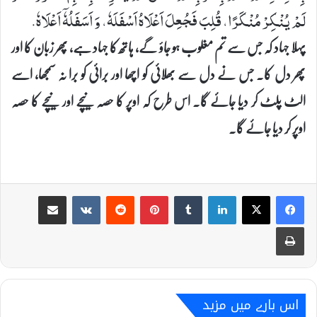
لَمْ یُنْكِرْ مُنْكَرًا، قُلِبَ فَجُعِلَ اَعْلَاهُ اَسْفَلَهٗ، وَ اَسَفَلُهٗۤ اَعْلَاهٗ.
پہلا جہاد کہ جس سے تم مغلوب ہو جاؤ گے، ہاتھ کا جہاد ہے، پھر زبان کا اور
پھر دل کا۔ جس نے دل سے بھلائی کو اچھا اور برائی کو برا نہ سمجھا، اسے
الٹ پلٹ کر دیا جائے گا۔ اس طرح کہ اوپر کا حصہ نیچے اور نیچے کا حصہ
اوپر کر دیا جائے گا۔
Share via Email
VKontakte
Reddit
Pinterest
Tumblr
LinkedIn
Print
اس بارے میں مزید