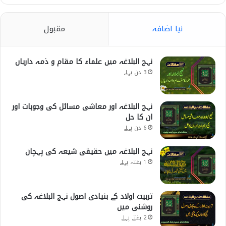
نیا اضافہ
مقبول
نہج البلاغہ میں علماء کا مقام و ذمہ داریاں
3 دن پہلے
نہج البلاغہ اور معاشی مسائل کی وجوہات اور
ان کا حل
6 دن پہلے
نہج البلاغہ میں حقیقی شیعہ کی پہچان
1 ہفتہ پہلے
تربیت اولاد کے بنیادی اصول نہج البلاغہ کی
روشنی میں
2 ہفتے پہلے