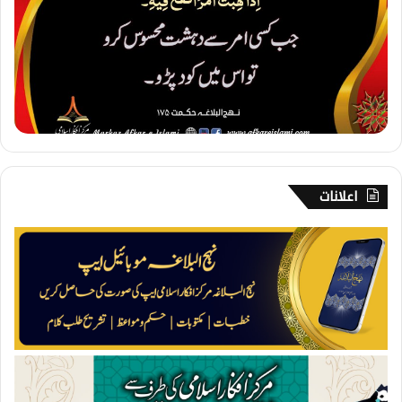
۔
خ
و
ف
م
ی
ں
ک
و
د
ن
اعلانات
ا