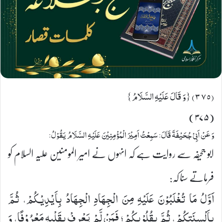
(٣٧٥) {وَ قَالَ عَلَیْهِ السَّلَامُ}
(۳۷۵)
وَ عَنْ اَبِیْ جُحَیْفَةَ قَالَ: سَمِعْتُ اَمِیْرَ الْمُؤْمِنِیْنَ عَلَیْهِ السَّلَامُ یَقُوْلُ:
ابو جحیفہ سے روایت ہے کہ انہوں نے امیر المومنین علیہ السلام کو
فرماتے سنا کہ:
اَوَّلُ مَا تُغْلَبُوْنَ عَلَیْهِ مِنَ الْجِهَادِ الْجِهَادُ بِاَیْدِیْكُمْ، ثُمَّ
بِاَلْسِنَتِكُمْ، ثُمَّ بِقُلُوْبِكُمْ؛ فَمَنْ لَّمْ یَعْرِفْ بِقَلْبِهٖ مَعْرُوْفًا، وَ