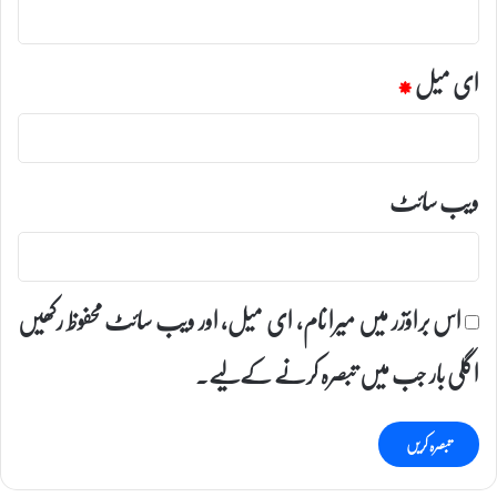
ای میل
*
ویب‌ سائٹ
اس براؤزر میں میرا نام، ای میل، اور ویب سائٹ محفوظ رکھیں
اگلی بار جب میں تبصرہ کرنے کےلیے۔