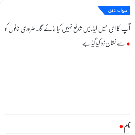
جواب دیں
آپ کا ای میل ایڈریس شائع نہیں کیا جائے گا۔
ضروری خانوں کو
*
سے نشان زد کیا گیا ہے
ت
ب
ص
ر
ہ
*
نام
*