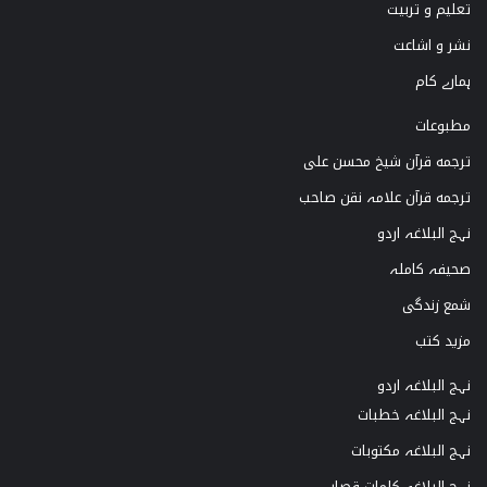
تعلیم و تربیت
r
e
o
نشر و اشاعت
a
k
ہمارے کام
m
مطبوعات
ترجمه قرآن شیخ محسن علی
ترجمه قرآن علامہ نقن صاحب
نہج البلاغہ اردو
صحیفہ کاملہ
شمع زندگی
مزید کتب
نہج البلاغہ اردو
نہج البلاغہ خطبات
نہج البلاغہ مکتوبات
نہج البلاغہ کلمات قصار