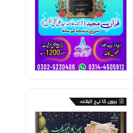
بچوں کا نہج البلاغہ