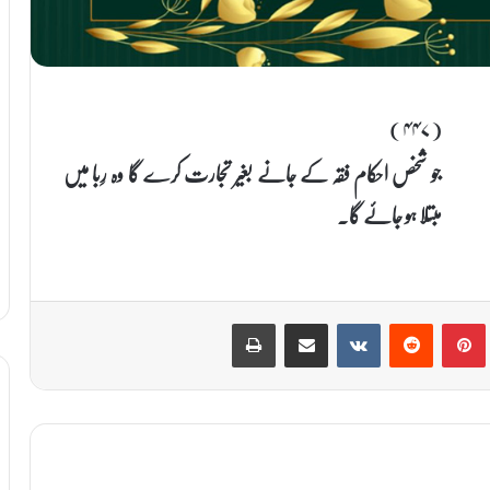
(۴۴۷)
جو شخص احکام فقہ کے جانے بغیر تجارت کرے گا وہ رِبا میں
مبتلا ہو جائے گا۔
Print
Share via Email
VKontakte
Reddit
Pinterest
T