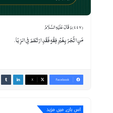
(٤٤٧) وَ قَالَ عَلَیْهِ السَّلَامُ
مَنِ اتَّجَرَ بِغَیْرِ فِقْهٍ فَقَدِ ارْتَطَمَ فِی الرِّبَا.
umblr
LinkedIn
X
Facebook
اس بارے میں مزید