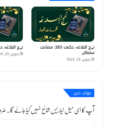
نہج البلاغہ حکمت 263: مصاحب
نہج البلاغہ حکمت 185: 
سلطان
جنوری 29, 2024
جنوری 29, 2024
جواب دیں
آپ کا ای میل ایڈریس شائع نہیں کیا جائے گا۔
ضرو
ت