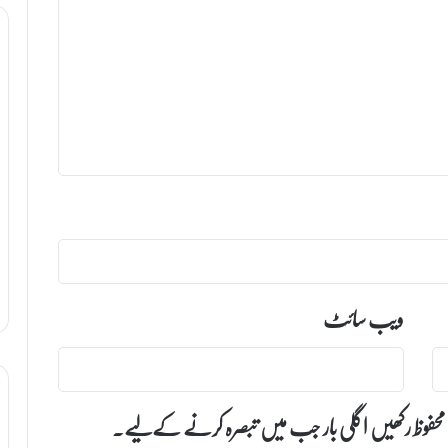
ویب‌ سائٹ
 محفوظ رکھیں اگلی بار جب میں تبصرہ کرنے کےلیے۔