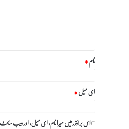
ب
ص
ر
ہ
*
نام
*
ای میل
*
اس براؤزر میں میرا نام، ای میل، اور ویب سائٹ