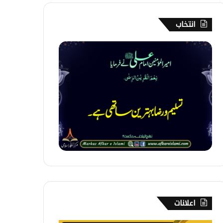
انتخاب
۱
۵
۶
۔
ت
س
ل
ی
م
و
ر
ض
ا
اعلانات