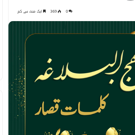
0
369
ایک منٹ سے کم