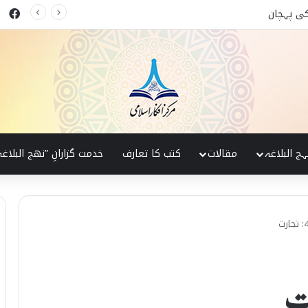
ok
 البلاغہ کی روشنی میں
ہج البلاغہ
مقالات
کتب کا تعارف
خدمت گزارانِ ”نھج البلاغہ