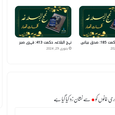
صدق بیانی
نہج البلاغہ حکمت 413: قہری صبر
جنوری 29, 2024
ری خانوں کو
*
سے نشان زد کیا گیا ہے