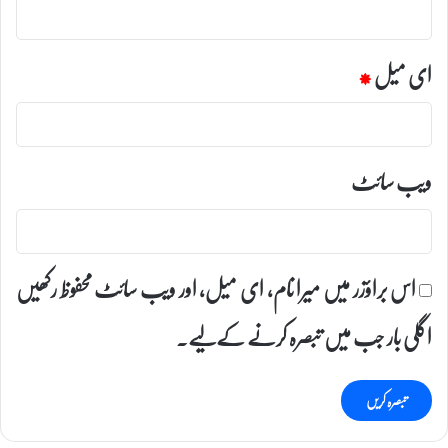
ای میل
*
ویب‌ سائٹ
اس براؤزر میں میرا نام، ای میل، اور ویب سائٹ محفوظ رکھیں
اگلی بار جب میں تبصرہ کرنے کےلیے۔