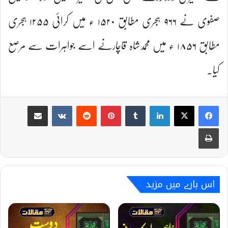
صفوی نے ۹۶۶ ہجری مطابق ۱۵۲۰ ء میں کرائی ۱۲۵۵ ہجری
مطابق ۱۸۵۶ ء میں محمدشاہ قاچارنے اسے جواہرات سے مرصع
کیا۔
Share via Email
VKontakte
Reddit
Pinterest
Tumblr
LinkedIn
Print
اس بارے میں مزید