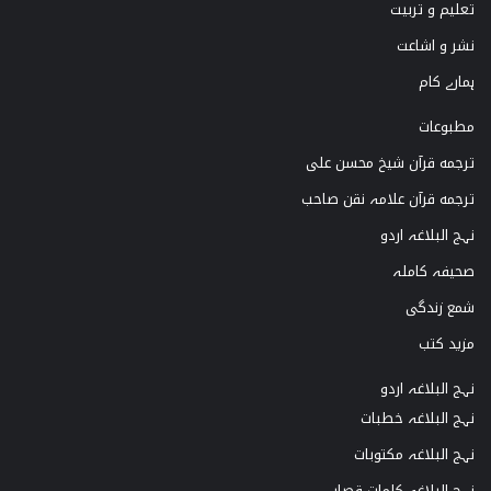
تعلیم و تربیت
r
e
o
نشر و اشاعت
a
k
ہمارے کام
m
مطبوعات
ترجمه قرآن شیخ محسن علی
ترجمه قرآن علامہ نقن صاحب
نہج البلاغہ اردو
صحیفہ کاملہ
شمع زندگی
مزید کتب
نہج البلاغہ اردو
نہج البلاغہ خطبات
نہج البلاغہ مکتوبات
نہج البلاغہ کلمات قصار