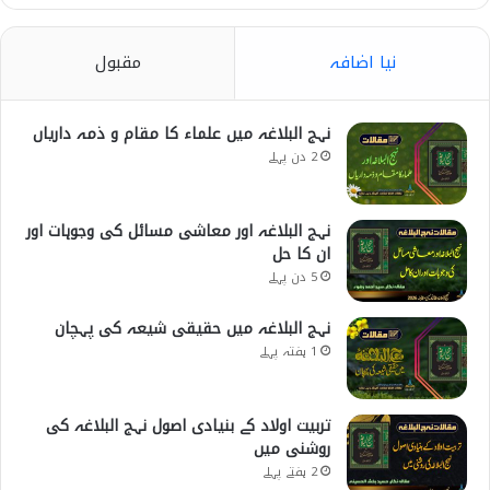
نیا اضافہ
مقبول
نہج البلاغہ میں علماء کا مقام و ذمہ داریاں
2 دن پہلے
نہج البلاغہ اور معاشی مسائل کی وجوہات اور
ان کا حل
5 دن پہلے
نہج البلاغہ میں حقیقی شیعہ کی پہچان
1 ہفتہ پہلے
تربیت اولاد کے بنیادی اصول نہج البلاغہ کی
روشنی میں
2 ہفتے پہلے