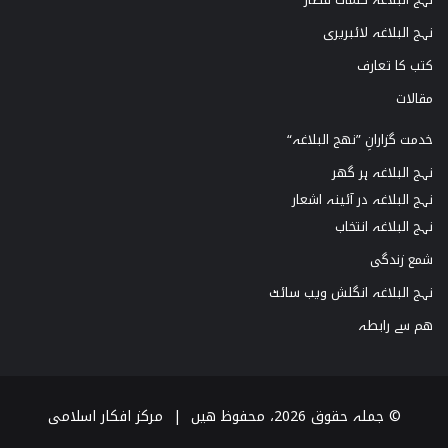
نہج البلاغہ لائبریری
کتب کا تعارف
مقالات
خدمت گزارانِ ”نھج البلاغہ“
نہج البلاغہ ہر گھر
نہج البلاغہ در آئینہ اشعار
نہج البلاغہ انتخاب
شمع زندگی
نہج البلاغہ انگلش ویب سائٹ
ھم سے رابطہ
© جملہ حقوق 2026، محفوظ ھیں |
مرکز افکار اسلامی