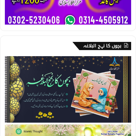
بچوں کا نہج البلاغہ