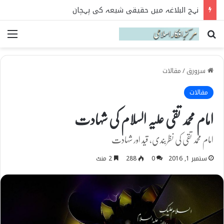
نہج البلاغہ میں حقیقی شیعہ کی پہچان
Search for
می
سرورق
/
مقالات
مقالات
امام محمد تقی علیہ السلام کی شہادت
امام محمد تقی کی نظربندی، قید اور شہادت
ستمبر 1, 2016
0
288
2 منٹ