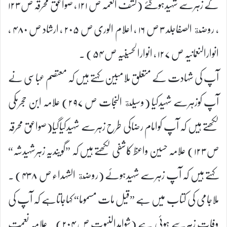
کے زہرسے شہیدہوگئے (کشف الغمہ ص ۱۲۱ ، صواعق محرقہ ص ۱۲۳
، روضة الصفاجلد ۳ ص ۱۶ ، اعلام الوری ص ۲۰۵ ، ارشاد ص ۴۸۰ ،
انوارالنعمانیہ ص ۱۲۷ ، انوارالحسینیہ ص ۵۴) ۔
آپ کی شہادت کے متعلق ملامبین کہتے ہیں کہ معتصم عباسی نے
آپ کوزہرسے شہیدکیا (وسیلة النجات ص ۲۹۷) علامہ ابن حجرمکی
لکھتے ہیں کہ آپ کوامام رضاکی طرح زہرسے شہیدکیاگیا(صواعق محرقہ
ص ۱۲۳) علامہ حسین واعظ کاشفی لکھتے ہیں کہ ”گویندیہ زہرشہیدشہ“
کہتے ہیں کہ آپ زہرسے شہیدہوئے (روضة الشہداء ص ۴۳۸) ۔
ملاجامی کی کتاب میں ہے ”قیل مات مسموما“ کہاجاتاہے کہ آپ کی
وفات زہرسے ہوئی ہے (شواہدالنبوت ص ۲۰۴) ۔علامہ نعمت