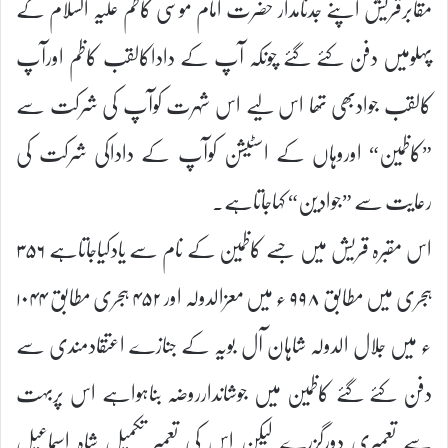
مقابرقریش اپنے جدنامدار حضرت امام موسی کاظم علیہ السلام کے
پہلومیں دفن کئے گئے چونکہ آپ کے داداکالقب کاظم اورآپ
کالقب جوادبھی تھا اس لیے اس شہرت کوآپ کی شرکت سے
”کاظمین“ اوروہاں کے اسٹیشن کوآپ کے داداکی شرکت کی
رعایت سے ”جوادین“ کہاجاتاہے۔
اس مقبرہ قریش میں جسے کاظمین کے نام سے یادکیاجاتاہے ۳۵۶
ہجری میں مطابق ۹۹۸ ء میں معزالدولہ اور ۴۵۲ ہجری مطابق ۱۰۴۴
ء میں جلال الدولہ شاہان آل بویہ کے جنازے اعتقادمندی سے
دفن کئے گئے کاظمین میں جوشاندارروضہ بناہواہے اس پربہت
سے تعمیری دورگزرے لیکن اس کی تعمیر تکمیل شاہ اسماعیل