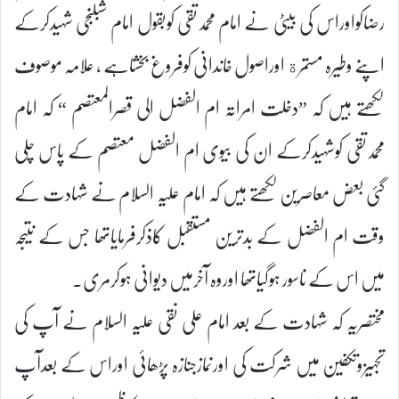
رضاکواوراس کی بیٹی نے امام محمدتقی کوبقول امام شبلنجی شہیدکرکے
اپنے وطیرہ مستمرة اوراصول خاندانی کوفروغ بخشاہے ، علامہ موصوف
لکھتے ہیں کہ ”دخلت امراتہ ام الفضل الی قصرالمعتصم “ کہ امام
محمدتقی کوشہیدکرکے ان کی بیوی ام الفضل معتصم کے پاس چلی
گئی بعض معاصرین لکھتے ہیں کہ امام علیہ السلام نے شہادت کے
وقت ام الفضل کے بدترین مستقبل کاذکرفرمایاتھا جس کے نتیجہ
میں اس کے ناسور ہوگیاتھا اوروہ آخرمیں دیوانی ہوکرمری۔
مختصریہ کہ شہادت کے بعد امام علی نقی علیہ السلام نے آپ کی
تجہیزوتکفین میں شرکت کی اورنمازجنازہ پڑھائی اوراس کے بعدآپ