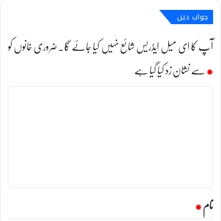
جواب دیں
آپ کا ای میل ایڈریس شائع نہیں کیا جائے گا۔
ضروری خانوں کو
*
سے نشان زد کیا گیا ہے
ت
ب
ص
ر
ہ
*
نام
*