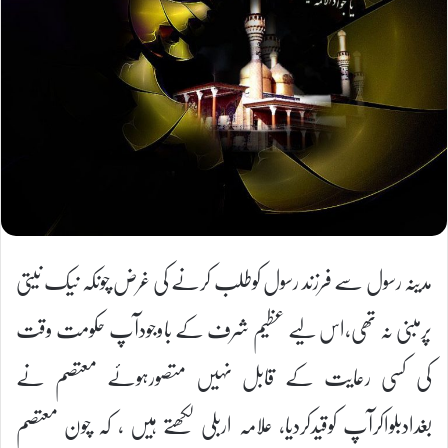
مدینہ رسول سے فرزند رسول کوطلب کرنے کی غرض چونکہ نیک نیتی
پرمبنی نہ تھی،اس لیے عظیم شرف کے باوجودآپ حکومت وقت
کی کسی رعایت کے قابل نہیں متصورہوئے معتصم نے
بغدادبلواکرآپ کوقیدکردیا، علامہ اربلی لکھتے ہیں ، کہ چون معتصم