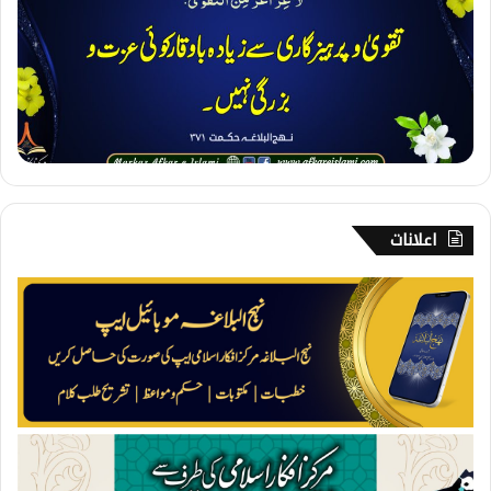
۔
ع
ز
ت
و
ب
ز
ر
گ
ی
اعلانات