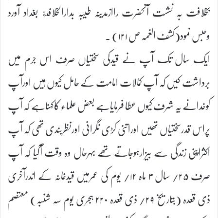
بخلافت بہ نشست آنحضرت راازمدینہ طیبہ بدارالخلافة بغداد آورد
وحبس نمود(کشف الغمہ ص ۱۲۱) ۔
ایک سال تک آپ نے قیدکی سختیاں صرف اس جرم میں
برداشت کیں کہ آپ کمالات امامت کے حامل کیوں ہیں اورآپ
کوخدانے یہ شرف کیوں عطا فرمایاہے بعض علماء کاکہناہے کہ آپ
پراس قدرسختیاں تھیں اوراتنی کڑی نگرانی اورنظربندی تھی کہ آپ
اکثراپنی زندگی سے بیزارہوجاتے تھے بہرحال وہ وقت آگیا کہ آپ
صرف ۲۵/ سال ۳ ماہ ۱۲/ یوم کی عمرمیں قیدخانہ کے اندرآخری
ذی قعدہ (بتاریخ ۲۹/ ذی قعدہ ۲۲۰ ہجری یوم سہ شنبہ) معتصم