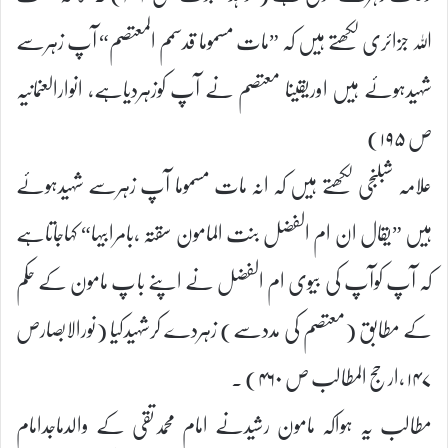
اللہ جزائری لکھتے ہیں کہ ”مات مسموما قدسمم المعتصم“ آپ زہرسے
شہیدہوئے ہیں اوریقینا معتصم نے آپ کوزہردیاہے، انوارالعنمانیہ
ص ۱۹۵)
علامہ شبلنجی لکھتے ہیں کہ انہ مات مسموما آپ زہرسے شہیدہوئے
ہیں ”یقال ان ام الفضل بنت المامون سقتہ ،بامرابیہا“ کہاجاتاہے
کہ آپ کوآپ کی بیوی ام الفضل نے اپنے باپ مامون کے حکم
کے مطابق (معتصم کی مددسے) زہردے کرشہیدکیا (نورالابصارص
۱۴۷ ،ارحج المطالب ص ۴۶۰) ۔
مطالب یہ ہواکہ مامون رشیدنے امام محمدتقی کے والدماجدامام