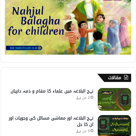
مقالات
نہج البلاغہ میں علماء کا مقام و ذمہ داریاں
2 دن پہلے
نہج البلاغہ اور معاشی مسائل کی وجوہات اور
ان کا حل
5 دن پہلے