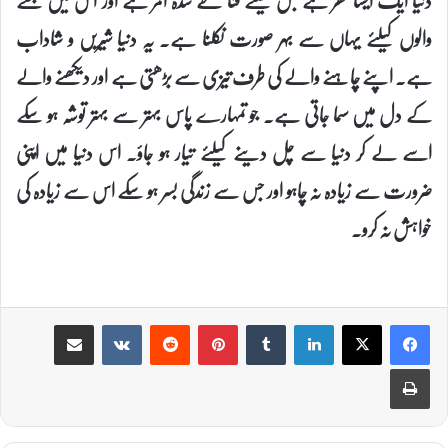
دنیا ایک ایسا گھر ہے جس کیلئے فنا طے شدہ امر ہے اور اس میں بسنے
والوں کیلئے یہاں سے بہر صورت نکلنا ہے۔ یہ دنیا شیریں و شاداب
ہے۔ اپنے چاہنے والے کی طرف تیزی سے بڑھتی ہے اور دیکھنے والے
کے دل میں سما جاتی ہے۔ جو تمہارے پاس بہتر سے بہتر توشہ ہو سکے
اسے لے کر دنیا سے چل دینے کیلئے تیار ہو جاؤ۔ اس دنیا میں اپنی
ضرورت سے زیادہ نہ چاہو اور جس سے زندگی بسر ہو سکے اس سے زیادہ کی
خواہش نہ کرو۔
Share via Email
VKontakte
Reddit
Pinterest
Tumblr
LinkedIn
Print