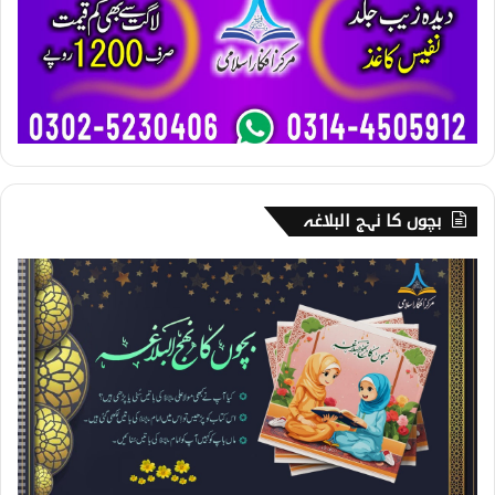
بچوں کا نہج البلاغہ