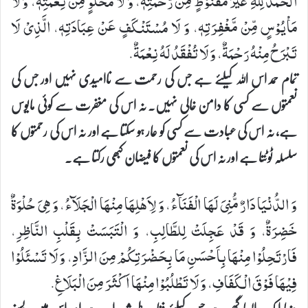
اَلْحَمْدُ لِلّٰهِ غَیْرَ مَقْنُوْطٍ مِّنْ رَّحْمَتِهٖ، وَ لَا مَخْلُوٍّ مِّنْ نِّعْمَتِهٖ، وَ لَا
مَاْیُوْسٍ مِّنْ مَّغْفِرَتِهٖ، وَ لَا مُسْتَنْكَفٍ عَنْ عِبَادَتِهٖ، الَّذِیْ لَا
تَبْرَحُ مِنْهُ رَحْمَةٌ، وَ لَا تُفْقَدُ لَهُ نِعْمَةٌ.
تمام حمد اس اللہ کیلئے ہے جس کی رحمت سے ناامیدی نہیں اور جس کی
نعمتوں سے کسی کا دامن خالی نہیں۔ نہ اس کی مغفرت سے کوئی مایوس
ہے، نہ اس کی عبادت سے کسی کو عار ہو سکتا ہے اور نہ اس کی رحمتوں کا
سلسلہ ٹوٹتا ہے اور نہ اس کی نعمتوں کا فیضان کبھی رکتا ہے۔
وَ الدُّنْیَا دَارٌ مُّنِیَ لَهَا الْفَنَآءُ، وَ لِاَهْلِهَا مِنْهَا الْجَلَآءُ، وَ هِیَ حُلْوَةٌ
خَضِرَةٌ، وَ قَدْ عَجِلَتْ لِلطَّالِبِ، وَ الْتَبَسَتْ بِقَلْبِ النَّاظِرِ،
فَارْتَحِلُوْا مِنْهَا بِاَحْسَنِ مَا بِحَضْرَتِكُمْ مِنَ الزَّادِ، وَ لَا تَسْئَلُوْا
فِیْهَا فَوْقَ الْكَفَافِ، وَ لَا تَطْلُبُوْا مِنْهَا اَكْثَرَ مِنَ الْبَلَاغِ.