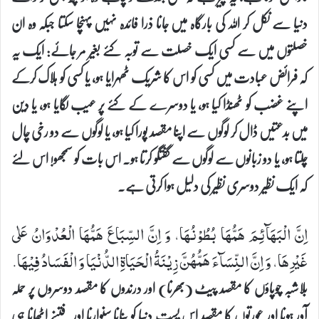
دنیا سے نکل کر اللہ کی بارگاہ میں جانا ذرا فائدہ نہیں پہنچا سکتا جبکہ وہ ان
خصلتوں میں سے کسی ایک خصلت سے توبہ کئے بغیر مر جائے: ایک یہ
کہ فرائض عبادت میں کسی کو اس کا شریک ٹھہرایا ہو، یا کسی کو ہلاک کرکے
اپنے غضب کو ٹھنڈا کیا ہو، یا دوسرے کے کئے پر عیب لگایا ہو، یا دین
میں بدعتیں ڈال کر لوگوں سے اپنا مقصد پورا کیا ہو، یا لوگوں سے دو رخی چال
چلتا ہو، یا دو زبانوں سے لوگوں سے گفتگو کرتا ہو۔ اس بات کو سمجھو! اس لئے
کہ ایک نظیر دوسری نظیر کی دلیل ہوا کرتی ہے۔
اِنَّ الْبَهَآئِمَ هَمُّهَا بُطُوْنُهَا، وَ اِنَّ السِّبَاعَ هَمُّهَا الْعُدْوَانُ عَلٰی
غَیْرِهَا، وَ اِنَّ النِّسَآءَ هَمُّهُنَّ زِیْنَةُ الْحَیَاةِ الدُّنْیَا وَ الْفَسَادُ فِیْهَا.
بلاشبہ چوپاؤں کا مقصد پیٹ (بھرنا) اور درندوں کا مقصد دوسروں پر حملہ
آور ہونا اور عورتوں کا مقصد اس پست دنیا کو بنانا سنوارنا اور فتنے اٹھانا ہی