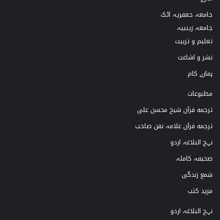
o
a
u
b
جامعہ جعفریہ اٹک
k
g
b
o
جامعہ زینبیہ
تعلیم و تربیت
r
e
o
نشر و اشاعت
a
k
ہمارے کام
m
مطبوعات
ترجمه قرآن شیخ محسن علی
ترجمه قرآن علامہ نقن صاحب
نہج البلاغہ اردو
صحیفہ کاملہ
شمع زندگی
مزید کتب
نہج البلاغہ اردو