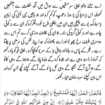
اے سننے والو! اپنی سرمستیوں سے ہوش میں آؤ، غفلت سے آنکھیں
کھولو، اس (دنیا کی) دوڑ دھوپ کو کم کرو اور جو باتیں نبی اُمیؐ کی زبان
(مبارک) سے پہنچی ہیں ان میں اچھی طرح غور و فکر کرو کہ ان سے نہ کوئی
چارہ ہے اور نہ کوئی گریز کی راہ۔ جو ان کی خلاف ورزی کرے تم اس سے
دوسری طرف رخ پھیر لو اور اسے چھوڑو کہ وہ اپنے نفس کی مرضی پر چلتا
رہے۔ فخر کے پاس نہ جاؤ اور بڑائی (کے سر) کو نیچا کرو۔ اپنی قبر کو یاد رکھو
کہ تمہارا راستہ وہی ہے اور جیسا کرو گے ویسا پاؤ گے، جو بوؤ گے وہی کاٹو
گے، جو آج آگے بھیجو گے وہی کل پا لو گے، آگے کیلئے کچھ تہیہ کرو اور
اس دن کیلئے سرو سامان تیار رکھو۔
فَالْحَذَرَ الْحَذَرَ اَیُّهَا الْمُسْتَمِـعُ! وَ الْجِدَّ الْجِدَّ اَیُّهَا الْغَافِلُ! ﴿وَ
لَا یُنَبِّئُكَ مِثْلُ خَبِیْرٍ۠۝﴾. اِنَّ مِنْ عَزَآئِمِ اللهِ فِی الذِّكْرِ