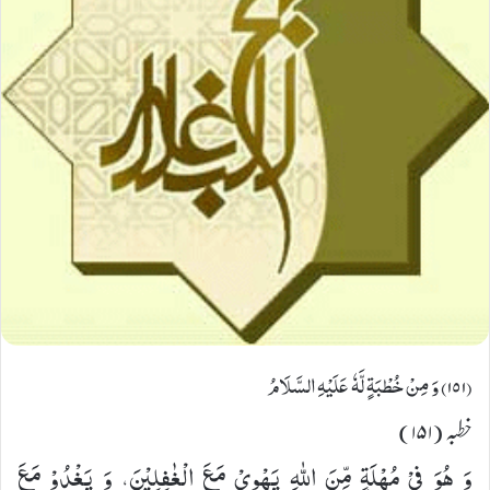
(۱٥۱) وَ مِنْ خُطْبَةٍ لَّهٗ عَلَیْهِ السَّلَامُ
خطبہ (۱۵۱)
وَ هُوَ فِیْ مُهْلَةٍ مِّنَ اللهِ یَهْوِیْ مَعَ الْغٰفِلِیْنَ، وَ یَغْدُوْ مَعَ