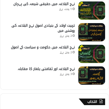
نہج البلاغہ میں حقیقی شیعہ کی پہچان
1 ہفتہ پہلے
تربیت اولاد کے بنیادی اصول نہج البلاغہ کی
روشنی میں
2 ہفتے پہلے
نہج البلاغہ میں حکومت و سیاست کے اصول
2 ہفتے پہلے
نہج البلاغہ اور ثقافتی یلغار کا مقابلہ
3 ہفتے پہلے
انتخاب