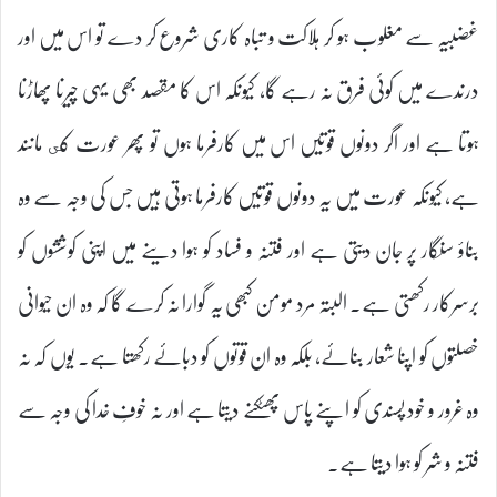
غضبیہ سے مغلوب ہو کر ہلاکت و تباہ کاری شروع کر دے تو اس میں اور
درندے میں کوئی فرق نہ رہے گا، کیونکہ اس کا مقصد بھی یہی چیرنا پھاڑنا
ہوتا ہے اور اگر دونوں قوتیں اس میں کارفرما ہوں تو پھر عورت کى مانند
ہے، کیونکہ عورت میں یہ دونوں قوتیں کارفرما ہوتی ہیں جس کی وجہ سے وہ
بناؤ سنگار پر جان دیتی ہے اور فتنہ و فساد کو ہوا دینے میں اپنی کوششوں کو
برسرکار رکھتی ہے۔ البتہ مرد مومن کبھی یہ گوارا نہ کرے گا کہ وہ ان حیوانی
خصلتوں کو اپنا شعار بنائے، بلکہ وہ ان قوتوں کو دبائے رکھتا ہے۔ یوں کہ نہ
وہ غرور و خود پسندی کو اپنے پاس پھٹکنے دیتا ہے اور نہ خوفِ خدا کی وجہ سے
فتنہ و شر کو ہوا دیتا ہے۔