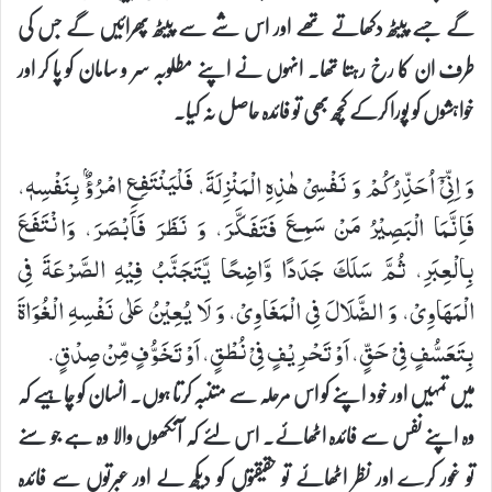
گے جسے پیٹھ دکھاتے تھے اور اس شے سے پیٹھ پھرائیں گے جس کی
طرف ان کا رخ رہتا تھا۔ انہوں نے اپنے مطلوبہ سر و سامان کو پا کر اور
خواہشوں کو پورا کرکے کچھ بھی تو فائدہ حاصل نہ کیا۔
وَ اِنِّیْۤ اُحَذِّرُكُمْ وَ نَفْسِیْ هٰذِهِ الْمَنْزِلَةَ، فَلْیَنْتَفِعِ امْرُؤٌۢ بِنَفْسِهٖ،
فَاِنَّمَا الْبَصِیْرُ مَنْ سَمِـعَ فَتَفَكَّرَ، وَ نَظَرَ فَاَبْصَرَ، وَانْتَفَعَ
بِالْعِبَرِ، ثُمَّ سَلَكَ جَدَدًا وَّاضِحًا یَّتَجَنَّبُ فِیْهِ الصَّرْعَةَ فِی
الْمَهَاوِیْ، وَ الضَّلَالَ فِی الْمَغَاوِیْ، وَ لَا یُعِیْنُ عَلٰی نَفْسِهِ الْغُوَاةَ
بِتَعَسُّفٍ فِیْ حَقٍّ، اَوْ تَحْرِیْفٍ فِیْ نُطْقٍ، اَوْ تَخَوُّفٍ مِّنْ صِدْقٍ.
میں تمہیں اور خود اپنے کو اس مرحلہ سے متنبہ کرتا ہوں۔ انسان کو چاہیے کہ
وہ اپنے نفس سے فائدہ اٹھائے۔ اس لئے کہ آنکھوں والا وہ ہے جو سنے
تو غور کرے اور نظر اٹھائے تو حقیقتوں کو دیکھ لے اور عبرتوں سے فائدہ