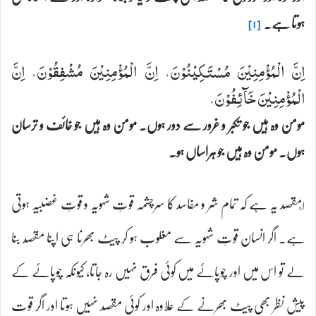
ہوتا ہے۔
[۱]
اِنَّ الْمُؤْمِنِیْنَ مُسْتَكِیْنُوْنَ، اِنَّ الْمُؤْمِنِیْنَ مُشْفِقُوْنَ، اِنَّ
الْمُؤْمِنِیْنَ خَآئِفُوْنَ.
مومن وہ ہیں جو تکبر و غرور سے دور ہوں۔ مومن وہ ہیں جو خائف و ترسان
ہوں۔ مومن وہ ہیں جو ہراساں ہو۔
۱؂
مقصد یہ ہے کہ تمام شر و مفاسد کا سرچشمہ قوتِ شہویہ و قوتِ غضبیہ ہوتی
ہے۔ اگر انسان قوتِ شہویہ سے مغلوب ہو کر پیٹ بھرنا ہی اپنا مقصد بنا
لے تو اس میں اور چوپائے میں کوئی فرق نہیں رہ جاتا، کیونکہ چوپائے کے
پیش نظر بھی پیٹ بھرنے کے علاوہ اور کوئی مقصد نہیں ہوتا اور اگر قوت