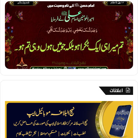
1
0
2
۔
ب
ی
ٹ
ے
ک
ا
م
ق
ا
م
اعلانات