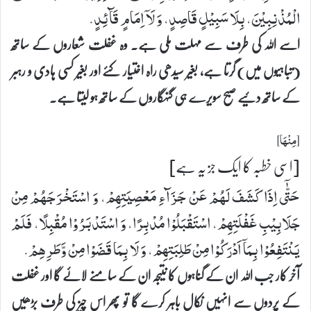
الْمُذْنِبِیْنَ، بِلَا سَبِیْلٍ قَاصِدٍ، وَ لَاۤ اِمَامٍ قَآئِدٍ.
اسے اللہ کی طرف سے مہلت ملی ہے۔ وہ غفلت شعاروں کے ساتھ
(تباہیوں میں) گرتا ہے، بغیر سیدھی راہ اختیار کئے اور بغیر کسی ہادی و رہبر
کے ساتھ دئیے صبح سویرے ہی گنہگاروں کے ساتھ ہو لیتا ہے۔
[مِنْهَا]
[اسی خطبہ کا ایک جز یہ ہے]
حَتّٰۤی اِذَا كَشَفَ لَهُمْ عَنْ جَزَآءِ مَعْصِیَتِهِمْ، وَ اسْتَخْرَجَهُمْ مِنْ
جَلَابِیْبِ غَفْلَتِهِمْ، اسْتَقْبَلُوْا مُدْبِرًا، وَ اسْتَدْبَرُوْا مُقْبِلًا، فَلَمْ
یَنْتَفِعُوْا بِمَاۤ اَدْرَكُوْا مِنْ طَلِبَتِهِمْ، وَ لَا بِمَا قَضَوْا مِنْ وَّطَرِهِمْ.
آخر کار جب اللہ ان کے گناہوں کا نتیجہ ان کے سامنے لائے گا اور غفلت
کے پردوں سے انہیں نکال باہر کرے گا تو پھر اس چیز کی طرف بڑھیں