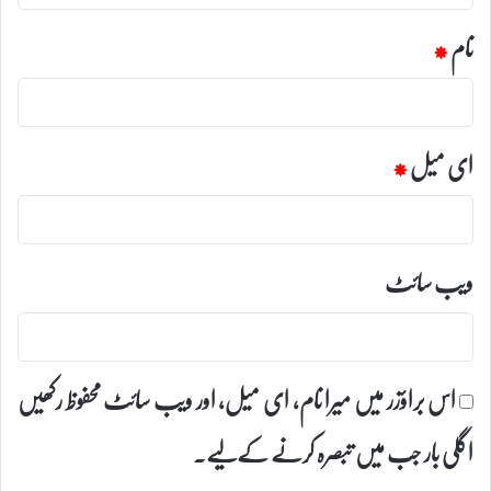
نام
*
ای میل
*
ویب‌ سائٹ
اس براؤزر میں میرا نام، ای میل، اور ویب سائٹ محفوظ رکھیں
اگلی بار جب میں تبصرہ کرنے کےلیے۔