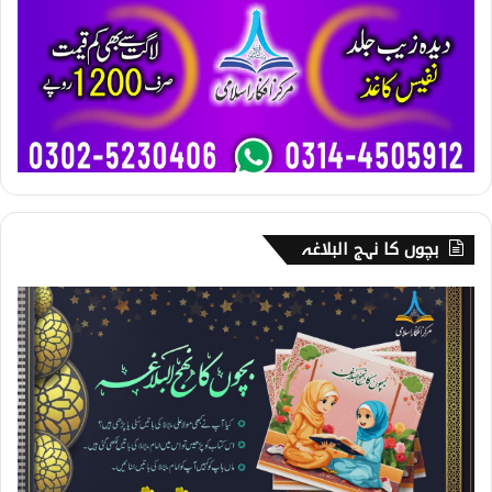
بچوں کا نہج البلاغہ