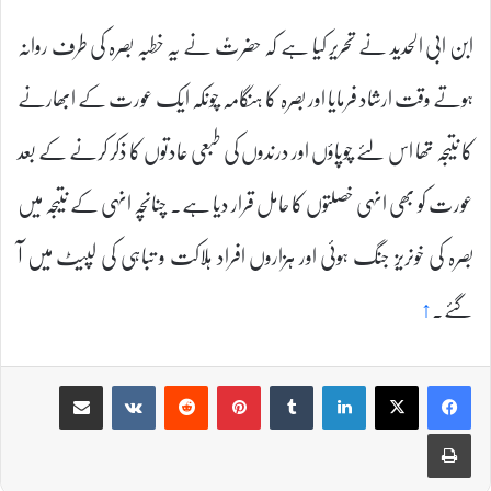
ابن ابی الحدید نے تحریر کیا ہے کہ حضرتؑ نے یہ خطبہ بصرہ کی طرف روانہ
ہوتے وقت ارشاد فرمایا اور بصرہ کا ہنگامہ چونکہ ایک عورت کے ابھارنے
کا نتیجہ تھا اس لئے چوپاؤں اور درندوں کی طبعی عادتوں کا ذکر کرنے کے بعد
عورت کو بھی انہی خصلتوں کا حامل قرار دیا ہے۔ چنانچہ انہی کے نتیجہ میں
بصرہ کی خونریز جنگ ہوئی اور ہزاروں افراد ہلاکت و تباہی کی لپیٹ میں آ
گئے۔
↑
Share via Email
VKontakte
Reddit
Pinterest
Tumblr
LinkedIn
Print