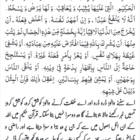
الْحَكِیْمِ، الَّتِیْ عَلَیْهَا یُثِیْبُ وَ یُعَاقِبُ، وَ لَهَا یَرْضٰی وَ یَسْخَطُ،
اَنَّهٗ لَا یَنْفَعُ عَبْدًا ـ وَ اِنْ اَجْهَدَ نَفْسَهٗ، وَ اَخْلَصَ فِعْلَهٗ ـ اَنْ
یَّخْرُجَ مِنَ الدُّنْیَا لَاقِیًا رَّبَّهٗ بِخَصْلَةٍ مِّنْ هٰذِهِ الْخِصَالِ لَمْ یَتُبْ
مِنْهَا: اَنْ یُشْرِكَ بِاللهِ فِیْمَا افْتَرَضَ عَلَیْهِ مِنْ عِبَادَتِهٖ، اَوْ یَشْفِیَ
غَیْظَهٗ بِهَلَاكِ نَفْسٍ، اَوْ یَعُرَّ بِاَمْرٍ فَعَلَهٗ غَیْرُهٗ، اَوْ یَسْتَنْجِحَ
حَاجَةً اِلَی النَّاسِ بِاِظْهَارِ بِدْعَةٍ فِیْ دِیْنِهٖ، اَوْ یَلْقَی النَّاسَ
بِوَجْهَیْنِ، اَوْ یَمْشِیَ فِیْهِمْ بِلِسَانَیْنِ. اِعْقِلْ ذٰلِكَ فَاِنَّ الْمِثْلَ
دَلِیْلٌ عَلٰی شِبْهِهٖ.
اے سننے والو! ڈرو ڈرو اور اے غفلت کرنے والو! کوشش کرو، کوشش کرو!
تمہیں خبر رکھنے والا جو بتائے گا وہ دوسرا نہیں بتا سکتا۔ قرآن حکیم میں اللہ
کے ان اٹل اصول میں سے کہ جن پر وہ جزا و سزا دیتا ہے اور راضی و
ناراض ہوتا ہے، یہ چیز ہے کہ کسی بندے کو چاہے وہ جو کچھ جتن کر ڈالے