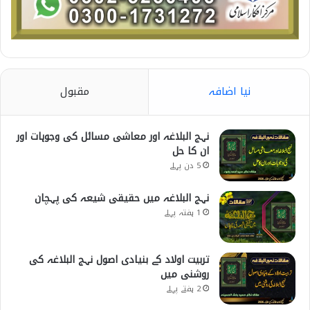
نیا اضافہ
مقبول
نہج البلاغہ اور معاشی مسائل کی وجوہات اور
ان کا حل
5 دن پہلے
نہج البلاغہ میں حقیقی شیعہ کی پہچان
1 ہفتہ پہلے
تربیت اولاد کے بنیادی اصول نہج البلاغہ کی
روشنی میں
2 ہفتے پہلے