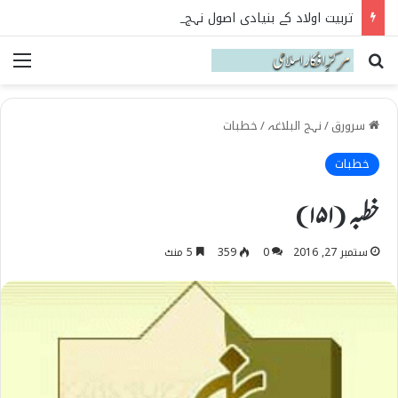
تربیت اولاد کے بنیادی اصول نہج البلاغہ کی روشنی میں
Search for
می
سرورق
/
نہج البلاغہ
/
خطبات
خطبات
خطبہ (۱۵۱)
ستمبر 27, 2016
0
359
5 منٹ