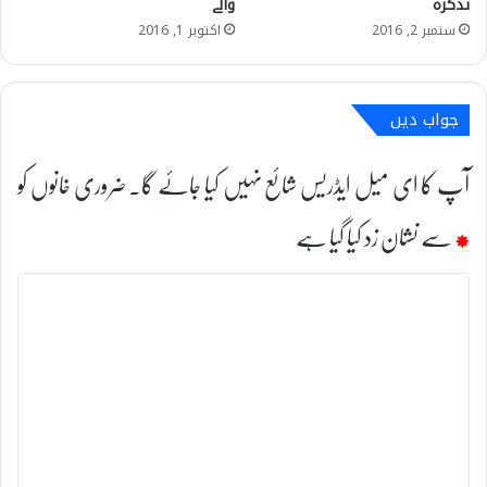
تذکرہ
والے
ستمبر 2, 2016
اکتوبر 1, 2016
جواب دیں
آپ کا ای میل ایڈریس شائع نہیں کیا جائے گا۔
ضروری خانوں کو
*
سے نشان زد کیا گیا ہے
ت
ب
ص
ر
ہ
*