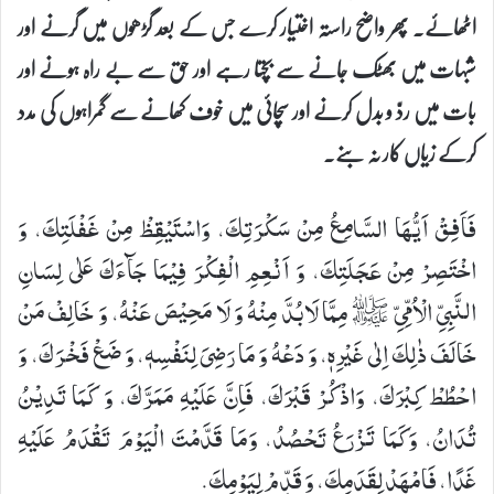
اٹھائے۔ پھر واضح راستہ اختیار کرے جس کے بعد گڑھوں میں گرنے اور
شبہات میں بھٹک جانے سے بچتا رہے اور حق سے بے راہ ہونے اور
بات میں ردّ و بدل کرنے اور سچائی میں خوف کھانے سے گمراہوں کی مدد
کرکے زیاں کار نہ بنے۔
فَاَفِقْ اَیُّهَا السَّامِعُ مِنْ سَكْرَتِكَ، وَاسْتَیْقِظْ مِنْ غَفْلَتِكَ، وَ
اخْتَصِرْ مِنْ عَجَلَتِكَ، وَ اَنْعِمِ الْفِكْرَ فِیْمَا جَآءَكَ عَلٰی لِسَانِ
النَّبِیِّ الْاُمِّیِّ- ﷺ- مِمَّا لَابُدَّ مِنْهُ وَ لَا مَحِیْصَ عَنْهُ، وَ خَالِفْ مَنْ
خَالَفَ ذٰلِكَ اِلٰی غَیْرِهٖ، وَ دَعْهُ وَ مَا رَضِیَ لِنَفْسِهٖ، وَ ضَعْ فَخْرَكَ، وَ
احْطُطْ كِبْرَكَ، وَاذْكُرْ قَبْرَكَ، فَاِنَّ عَلَیْهِ مَمَرَّكَ، وَ كَمَا تَدِیْنُ
تُدَانُ، وَكَمَا تَزْرَعُ تَحْصُدُ، وَمَا قَدَّمْتَ الْیَوْمَ تَقْدَمُ عَلَیْهِ
غَدًا، فَامْهَدْ لِقَدَمِكَ، وَ قَدِّمْ لِیَوْمِكَ.