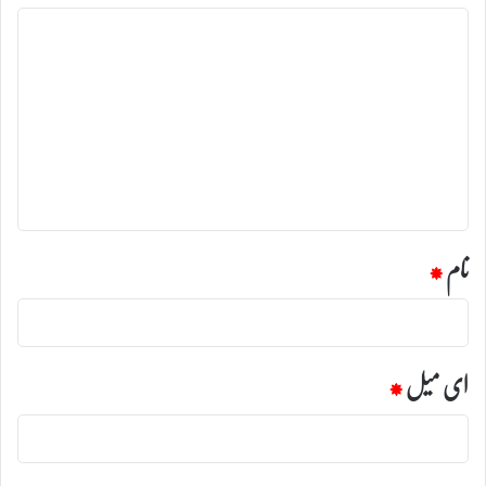
ت
ب
ص
ر
ہ
*
نام
*
ای میل
*