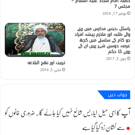
خطبہ امام سجاد علیہ السلام –
مجلس 7
نومبر 17, 2016
ہاسٹل ،دینی مدارس میں رہنے
والے طلبہ اور ملازم پیشہ افراد
جو کام کے سلسلے میں کچھ
عرصہ دوسرے شہر رہیں ان کے
روزے کا حکم
جون 3, 2017
تربیت اور نهج البلاغه
مئی 5, 2016
جواب دیں
آپ کا ای میل ایڈریس شائع نہیں کیا جائے گا۔
ضروری خانوں کو
*
سے نشان زد کیا گیا ہے