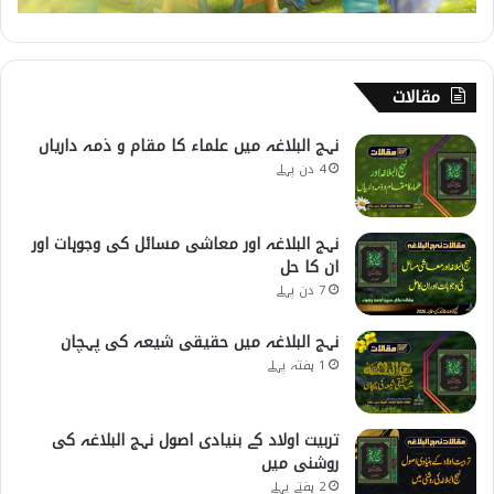
مقالات
نہج البلاغہ میں علماء کا مقام و ذمہ داریاں
4 دن پہلے
نہج البلاغہ اور معاشی مسائل کی وجوہات اور
ان کا حل
7 دن پہلے
نہج البلاغہ میں حقیقی شیعہ کی پہچان
1 ہفتہ پہلے
تربیت اولاد کے بنیادی اصول نہج البلاغہ کی
روشنی میں
2 ہفتے پہلے