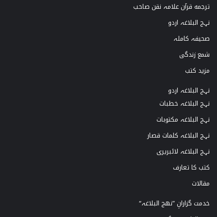
ترجمه قرآن علامہ نقن صاحب
نہج البلاغہ اردو
صحیفہ کاملہ
شمع زندگی
مزید کتب
نہج البلاغہ اردو
نہج البلاغہ خطبات
نہج البلاغہ مکتوبات
نہج البلاغہ کلمات قصار
نہج البلاغہ لائبریری
کتب کا تعارف
مقالات
خدمت گزارانِ ”نھج البلاغہ“