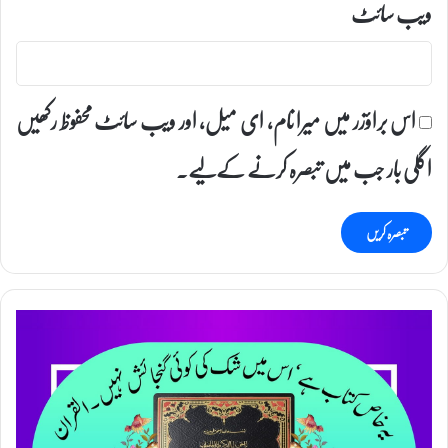
ویب‌ سائٹ
اس براؤزر میں میرا نام، ای میل، اور ویب سائٹ محفوظ رکھیں
اگلی بار جب میں تبصرہ کرنے کےلیے۔