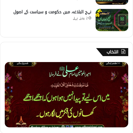
نہج البلاغہ میں حکومت و سیاست کے اصول
2 ہفتے پہلے
انتخاب
1
0
9
۔
م
ق
ص
د
ز
ن
د