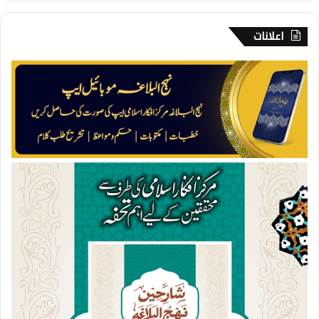
گ
ی
اعلانات