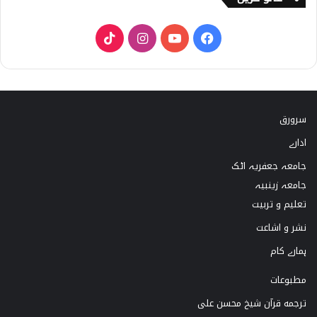
T
I
Y
F
i
n
o
a
k
s
u
c
سرورق
T
t
T
e
ادارے
o
a
u
b
جامعہ جعفریہ اٹک
k
g
b
o
جامعہ زینبیہ
تعلیم و تربیت
r
e
o
نشر و اشاعت
a
k
ہمارے کام
m
مطبوعات
ترجمه قرآن شیخ محسن علی