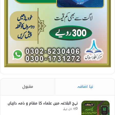
نیا اضافہ
مقبول
نہج البلاغہ میں علماء کا مقام و ذمہ داریاں
4 دن پہلے