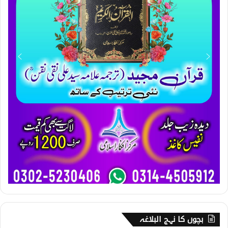
بچوں کا نہج البلاغہ