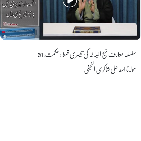
سلسلہ معارف نہج البلاغہ کی تیسری قسط : حکمت:01
مولانا اسد علی شاکری النجفی