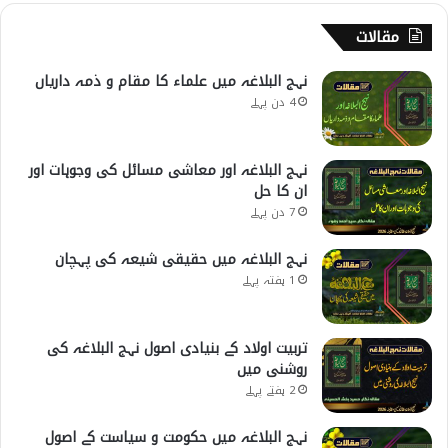
مقالات
نہج البلاغہ میں علماء کا مقام و ذمہ داریاں
4 دن پہلے
نہج البلاغہ اور معاشی مسائل کی وجوہات اور
ان کا حل
7 دن پہلے
نہج البلاغہ میں حقیقی شیعہ کی پہچان
1 ہفتہ پہلے
تربیت اولاد کے بنیادی اصول نہج البلاغہ کی
روشنی میں
2 ہفتے پہلے
نہج البلاغہ میں حکومت و سیاست کے اصول