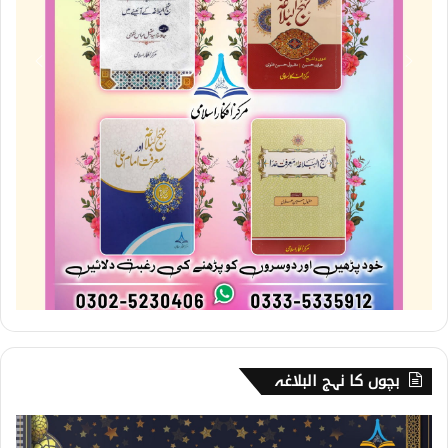
بچوں کا نہج البلاغہ