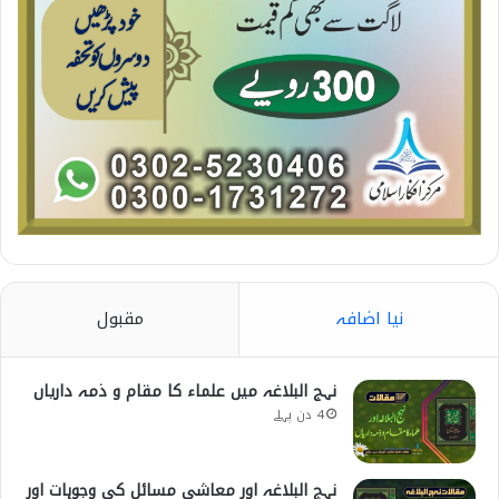
نیا اضافہ
مقبول
نہج البلاغہ میں علماء کا مقام و ذمہ داریاں
4 دن پہلے
نہج البلاغہ اور معاشی مسائل کی وجوہات اور