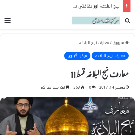
نہج البلاغہ اور ثقافتی یلغار کا مقابلہ
Search for
می
سرورق
/
معارف نہج البلاغہ
معارف نہج البلاغہ
میڈیا گیلری
معارف نہج البلاغہ قسط 11
دسمبر 14, 2017
0
363
ایک منٹ سے کم