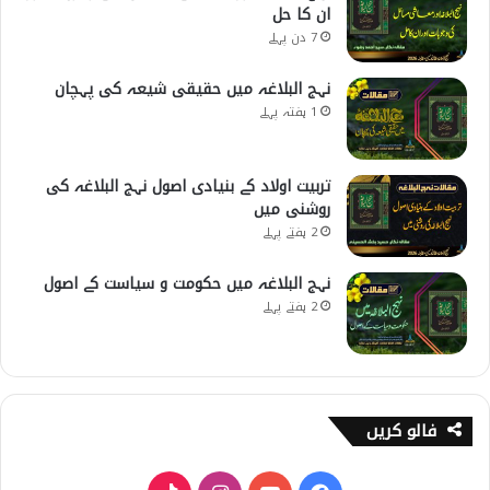
ان کا حل
7 دن پہلے
نہج البلاغہ میں حقیقی شیعہ کی پہچان
1 ہفتہ پہلے
تربیت اولاد کے بنیادی اصول نہج البلاغہ کی
روشنی میں
2 ہفتے پہلے
نہج البلاغہ میں حکومت و سیاست کے اصول
2 ہفتے پہلے
فالو کریں