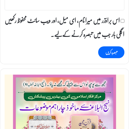
اس براؤزر میں میرا نام، ای میل، اور ویب سائٹ محفوظ رکھیں
اگلی بار جب میں تبصرہ کرنے کےلیے۔