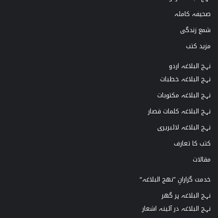
صحیفہ کاملہ
شمع زندگی
مزید کتب
نہج البلاغہ اردو
نہج البلاغہ خطبات
نہج البلاغہ مکتوبات
نہج البلاغہ کلمات قصار
نہج البلاغہ لائبریری
کتب کا تعارف
مقالات
خدمت گزارانِ ”نھج البلاغہ“
نہج البلاغہ ہر گھر
نہج البلاغہ در آئینہ اشعار