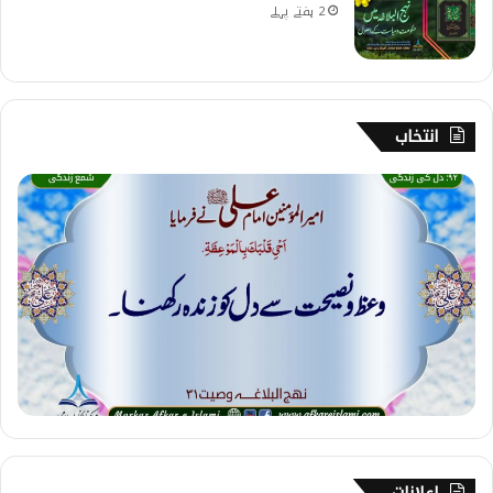
2 ہفتے پہلے
انتخاب
9
2
۔
د
ل
ک
ی
ز
ن
د
گ
ی