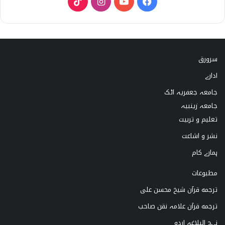
T
I
Y
F
i
n
o
a
k
s
u
c
سرورق
T
t
T
e
ادارے
o
a
u
b
جامعہ جعفریہ اٹک
k
g
b
o
جامعہ زینبیہ
تعلیم و تربیت
r
e
o
نشر و اشاعت
a
k
ہمارے کام
m
مطبوعات
ترجمه قرآن شیخ محسن علی
ترجمه قرآن علامہ نقن صاحب
نہج البلاغہ اردو