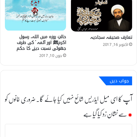
حالتِ روزہ میں اللہ، رسول
تعارف صحیفہ سجادیہ
اکرمﷺ اور آئمہ ؑ کی طرف
اکتوبر 16, 2017
جھوٹی نسبت دینے کا حکم
جون 10, 2017
جواب دیں
آپ کا ای میل ایڈریس شائع نہیں کیا جائے گا۔
ضروری خانوں کو
*
سے نشان زد کیا گیا ہے
ت