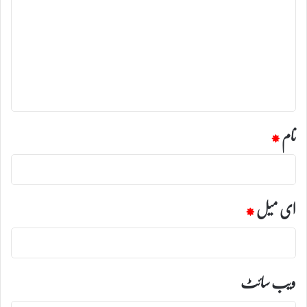
ب
ص
ر
ہ
*
نام
*
ای میل
*
ویب‌ سائٹ