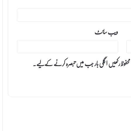
ویب‌ سائٹ
 محفوظ رکھیں اگلی بار جب میں تبصرہ کرنے کےلیے۔