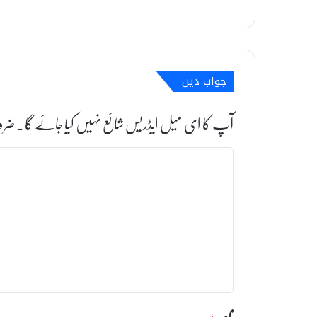
جواب دیں
آپ کا ای میل ایڈریس شائع نہیں کیا جائے گا۔
ضرو
ت
ب
ص
ر
ہ
*
نام
*