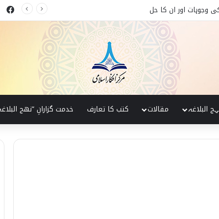
ok
کی پہچان
ہج البلاغہ
مقالات
کتب کا تعارف
خدمت گزارانِ ”نھج البلاغہ