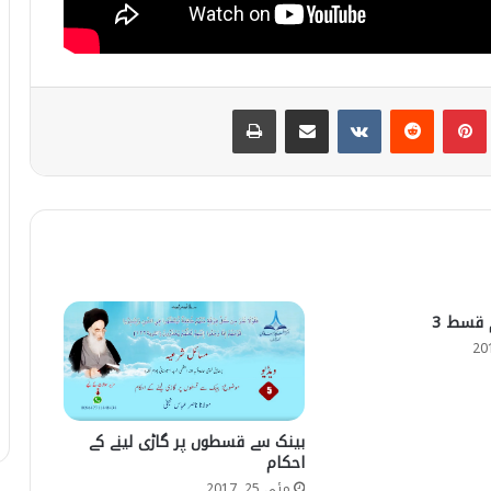
Print
Share via Email
VKontakte
Reddit
Pinterest
T
 قسط 3
بینک سے قسطوں پر گاڑی لینے کے
احکام
مئی 25, 2017