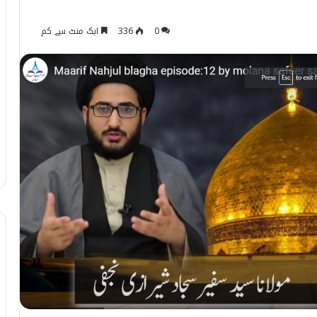
0
336
ایک منٹ سے کم