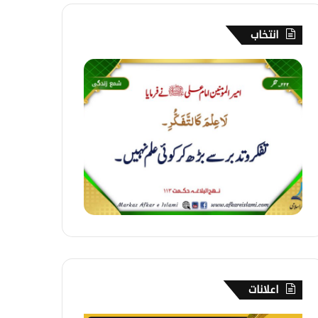
انتخاب
2
2
2
۔
ت
ف
ک
ر
اعلانات