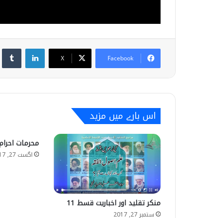
umblr
LinkedIn
X
Facebook
اس بارے میں مزید
محرمات احرام
اگست 27, 2017
منکر تقلید اور اخباریت قسط 11
ستمبر 27, 2017