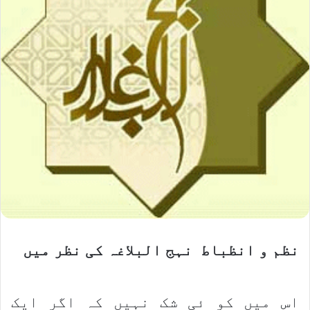
نظم و انظباط نہج البلاغہ کی نظر میں
اس میں کو ئی شک نہیں کہ اگر ایک