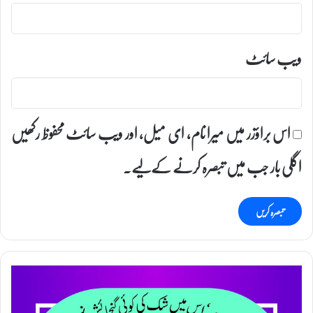
ویب‌ سائٹ
اس براؤزر میں میرا نام، ای میل، اور ویب سائٹ محفوظ رکھیں
اگلی بار جب میں تبصرہ کرنے کےلیے۔