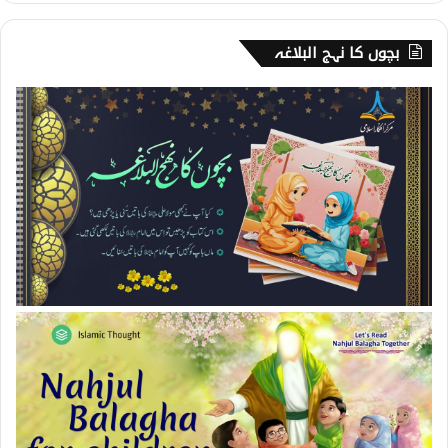
بچوں کا نہج البلاغہ