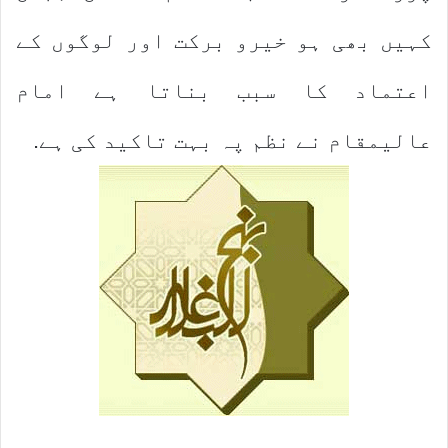
کہیں بھی ہو خیرو برکت اور لوگوں کے
اعتماد کا سبب بناتا ہے امام
عالیمقام نے نظم پہ بہت تاکید کی ہے.