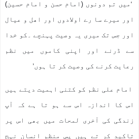
‘میں تم دونوں (امام حسن و امام حسین)
اور میرے سا رے اولادوں اور اھل و عیال
اور جس تک میری یہ وصیت پہنچے ۔کو خدا
سے ڈرنے اور اپنی کاموں میں نظم
رعایت کرنے کی وصیت کر تا ہوں’
امام علی نظم کو کتنی اہمیت دیتے ہیں
اس کا اندازہ اس سے ہو تا ہے کہ آپ
زندگی کی آخری لمحات میں بھی اس پر
تاکید کر تے ہیں پس منظم انسان نہج