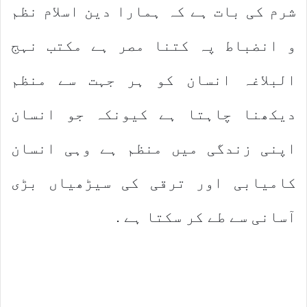
شرم کی بات ہے کہ ہمارا دین اسلام نظم
و انضباط پہ کتنا مصر ہے مکتب نہج
البلاغہ انسان کو ہر جہت سے منظم
دیکھنا چاہتا ہے کیونکہ جو انسان
اپنی زندگی میں منظم ہے وہی انسان
کامیابی اور ترقی کی سیڑھیاں بڑی
آسانی سے طے کر سکتا ہے .