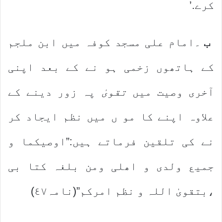
کرے.’
ب
۔امام علی مسجد کوفہ میں ابن ملجم
کے ہاتھوں زخمی ہو نے کے بعد اپنی
آخری وصیت میں
تقویٰ
پہ زور دینے کے
علاوہ اپنے کا مو ں میں نظم ایجاد کر
نے کی تلقین فرماتے ہیں:”اوصیکما و
جمیع ولدی و اھلی ومن بلغہ کتا بی
،بتقویٰ اللہ و نظم امرکم”(نامہ٤٧)