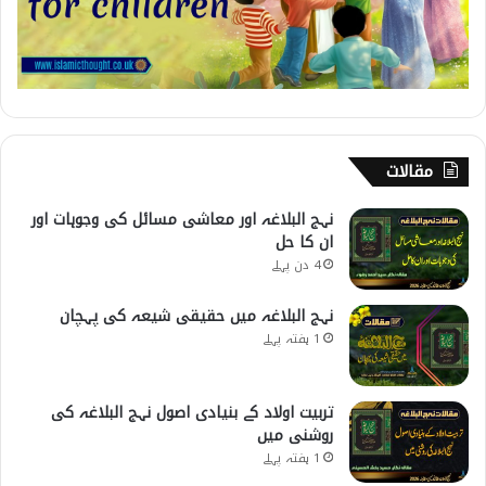
مقالات
نہج البلاغہ اور معاشی مسائل کی وجوہات اور
ان کا حل
4 دن پہلے
نہج البلاغہ میں حقیقی شیعہ کی پہچان
1 ہفتہ پہلے
تربیت اولاد کے بنیادی اصول نہج البلاغہ کی
روشنی میں
1 ہفتہ پہلے