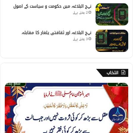
نہج البلاغہ میں حکومت و سیاست کے اصول
2 ہفتے پہلے
نہج البلاغہ اور ثقافتی یلغار کا مقابلہ
3 ہفتے پہلے
انتخاب
1
8
8
۔
ع
ق
ل