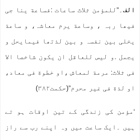
الف
۔”للمؤمن ثلاث ساعات :فساعة ینا جی
فیھا ربہ ، وساعة یرم معاشہ، و ساعة
یخلی بین نفسہ و بین لذتھا فیمایحل و
یجمل .و لیس للعاقل ان یکون شاخصا الا
فی ثلاث: مرمة لمعاش ،او خطوة فی معاد،
او لذة فی غیر محرم”(حکمت٣٨٢)
‘مؤمن کی زندگی کے تین اوقات ہو تے
ہیں ۔ایک ساعت میں وہ اپنے رب سے راز