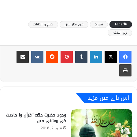
Tags
تقویٰ
کی نظر میں
نظم و انظباط
نہج البلاغہ
Share via Email
VKontakte
Reddit
Pinterest
Tumblr
LinkedIn
Print
اس بارے میں مزید
وجود حضرت حجّت ؑ قرآن وا حادیث
کی روشنی میں
مئی 2, 2018