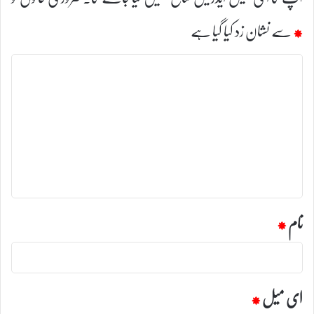
*
سے نشان زد کیا گیا ہے
ت
ب
ص
ر
ہ
*
نام
*
ای میل
*