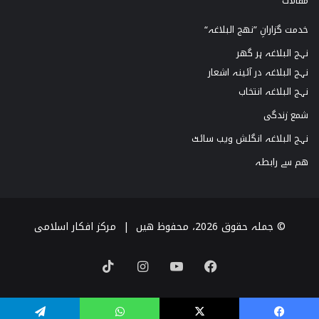
مقالات
خدمت گزارانِ ”نھج البلاغہ“
نہج البلاغہ ہر گھر
نہج البلاغہ در آئینہ اشعار
نہج البلاغہ انتخاب
شمع زندگی
نہج البلاغہ انگلش ویب سائٹ
ھم سے رابطہ
© جملہ حقوق 2026، محفوظ ھیں |
مرکز افکار اسلامی
TikTok
Instagram
YouTube
Facebook