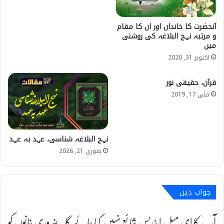
آنحضرت کا خاندان اور ان کا مقام
و مرتبہ نہج البلاغہ کی روشنی
میں
اکتوبر 31, 2020
قرآن، حقیقی نور
مئی 17, 2019
نہج البلاغہ شناسی، عہد بہ عہد
جنوری 21, 2026
جواب دیں
آپ کا ای میل ایڈریس شائع نہیں کیا جائے گا۔
ضروری خانوں کو