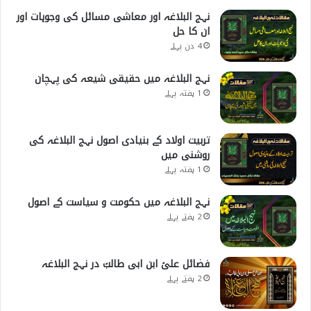
نہج البلاغہ اور معاشی مسائل کی وجوہات اور
ان کا حل
4 دن پہلے
نہج البلاغہ میں حقیقی شیعہ کی پہچان
1 ہفتہ پہلے
تربیت اولاد کے بنیادی اصول نہج البلاغہ کی
روشنی میں
1 ہفتہ پہلے
نہج البلاغہ میں حکومت و سیاست کے اصول
2 ہفتے پہلے
فضائل علیؑ ابن ابی طالبؑ در نہج البلاغہ
2 ہفتے پہلے