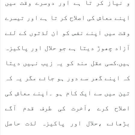
و نیاز کر تا ہے اور دوسرے وقت میں
اپنے معاش کی اصلاح کر تا ہے اور تیسرے
وقت میں اپنے نفس کو ان لذتوں کے لئے
آزاد چھوڑ دیتا ہے جو حلال اور پاکیزہ
ہیں.کسی عقل مند کو یہ زیب نہیں دیتا
کہ اپنے گھر سے دور ہو جائے مگر یہ کہ
تین میں سے ایک کام ہو ۔اپنے معاش کی
اصلاح کرے ،آخرت کی طرف قدم آگے
بڑھائے ،حلال اور پاکیزہ لذت حاصل