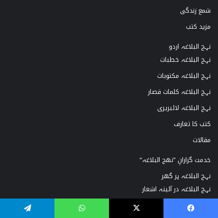
شمع زندگی
مزید کتب
نہج البلاغہ اردو
نہج البلاغہ خطبات
نہج البلاغہ مکتوبات
نہج البلاغہ کلمات قصار
نہج البلاغہ لائبریری
کتب کا تعارف
مقالات
خدمت گزارانِ ”نھج البلاغہ“
نہج البلاغہ ہر گھر
نہج البلاغہ در آئینہ اشعار
نہج البلاغہ انتخاب
Telegram
WhatsApp
X
Facebook