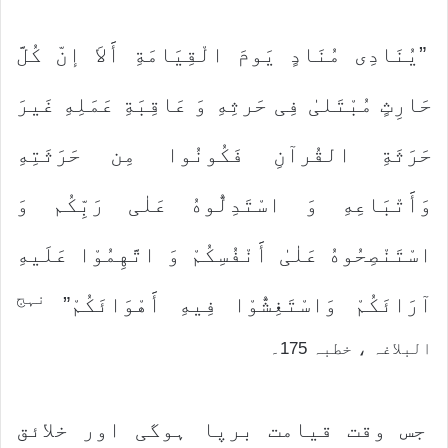
”یُنَادِی مُنَادٍ یَومَ الْقِیَامَةِ أََلاَ إنّ کُلَّ
حَارِثٍ مُبْتَلیٰ فِی حَرثِهِ وَ عَاقِبَةِ عَمَلِهِ غَیرَ
حَرَثَةِ القُرآنِ فَکُونُوا مِن حَرَثَتِهِ
وَأََتْبَاعِهِ وَ اسْتَدِلُّوهُ عَلٰی رَبِّکُم وَ
اسْتَنْصِحُوهُ عَلٰیٰ أََنْفُسِکُمْ وَ اتَّهِمُوْا عَلَیهِ
نہج
آرَائَکُمْ وَاسْتَغِشُّوْا فِیهِ أََهْوَائَکُمْ”
البلاغہ ، خطبہ 175۔
جس وقت قیامت برپا ہوگی اور خلائق