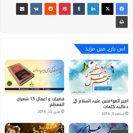
Share via Email
VKontakte
Reddit
Pinterest
Tumblr
LinkedIn
Print
اس بارے میں مزید
فضیلت و اعمال 15 شعبان
امیر الموٴمنین علیہ السلام کے
المعظم
دعائیہ کلمات
مئی 20, 2016
ستمبر 5, 2016