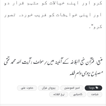
کرو اور اپنے خیالات کو متہم قرار دو
اور اپنی خواہشات کو فریب خوردہ تصور
کرو”۔
منبع: قرآن نہج البلاغہ کے آئینہ میں/ مولف : آیت اللہ محمد تقی
مصباح یزدی دام ظلہ
Tags
امیر المومنین
پیروان قرآن
حضرت علی
قیامت
کامیابی
نہج البلاغہ