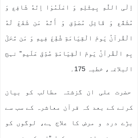
اِلٰی اللّٰهِ بِمِثْلِهِ وَ اعْلَمُوْا إنّهُ شَافِع وَ
مُشَفَّع وَ قَائِل مُصَدِّق وَ أَنَّهُ مَن شَفَعَ لَهُ
الْقُرآنُ یَومَ الْقِیَامَةِ شُفِّعَ فِیهِ وَ مَن مَّحَلَ
بِهِ الْقُرآنُ یَومَ الْقِیَامَةِ صُدِّقَ عَلَیهِ” نہج
البلاغہ، خطبہ 175۔
حضرت علی ان گزشتہ مطالب کو بیان
کرنے کے بعد کہ قرآن معاشرہ کے سب سے
بڑے درد و مرض کا علاج ہے، لوگوں کو