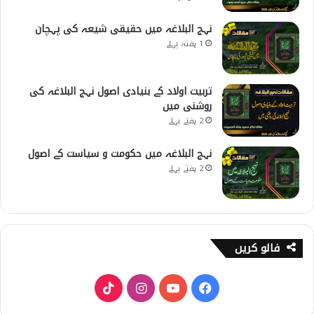
نہج البلاغہ میں حقیقی شیعہ کی پہچان
1 ہفتہ پہلے
تربیت اولاد کے بنیادی اصول نہج البلاغہ کی
روشنی میں
2 ہفتے پہلے
نہج البلاغہ میں حکومت و سیاست کے اصول
2 ہفتے پہلے
فالو کریں
T
I
Y
F