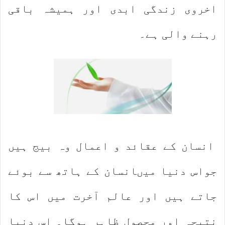
اخروی زندگی ابدی اور ہمیشہ باقی
رہنے والی ہے۔
انسان کے عقائد و اعمال وہ بیج ہیں
جواس دنیا میںانسان کے ہاتھ سے بوئے
جاتے ہیں اور عالم آخرت میں اس کا
نتیجہ اور محصول ظاہر ہوگا۔ اس دنیا