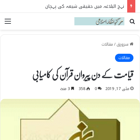
نہج البلاغہ میں حقیقی شیعہ کی پہچان
Search for
می
سرورق
/
مقالات
مقالات
قیامت کے دن پیروان قرآن کی کامیابی
مئی 17, 2019
0
358
3 منٹ