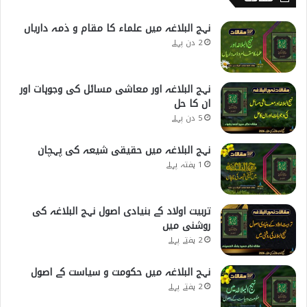
نہج البلاغہ میں علماء کا مقام و ذمہ داریاں
2 دن پہلے
نہج البلاغہ اور معاشی مسائل کی وجوہات اور
ان کا حل
5 دن پہلے
نہج البلاغہ میں حقیقی شیعہ کی پہچان
1 ہفتہ پہلے
تربیت اولاد کے بنیادی اصول نہج البلاغہ کی
روشنی میں
2 ہفتے پہلے
نہج البلاغہ میں حکومت و سیاست کے اصول
2 ہفتے پہلے