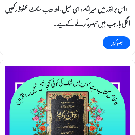
اس براؤزر میں میرا نام، ای میل، اور ویب سائٹ محفوظ رکھیں
اگلی بار جب میں تبصرہ کرنے کےلیے۔