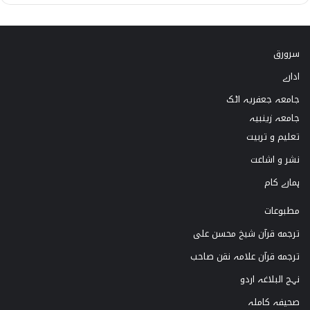
i
n
o
a
k
s
u
c
سرورق
T
t
T
e
ادارے
o
a
u
b
جامعہ جعفریہ اٹک
k
g
b
o
جامعہ زینبیہ
تعلیم و تربیت
r
e
o
نشر و اشاعت
a
k
ہمارے کام
m
مطبوعات
ترجمه قرآن شیخ محسن علی
ترجمه قرآن علامہ نقن صاحب
نہج البلاغہ اردو
صحیفہ کاملہ