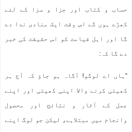
حساب و کتاب اور جزا و سزا کے لئے
کھڑے ہوں گے اس وقت ایک منادی ندا دے
گا اور اہل قیامت کو اس حقیقت کی خبر
دے گا کہ:
”ہاں اے لوگو! آگاہ ہو جاؤ کہ آج ہر
کھیتی کرنے والا اپنی کھیتی اور اپنے
عمل کے آثار و نتائج اور محصول
وانجام میں مبتلاہے، لیکن جو لوگ اپنے