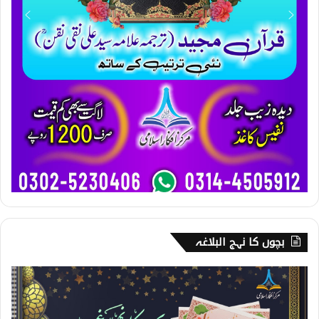
بچوں کا نہج البلاغہ