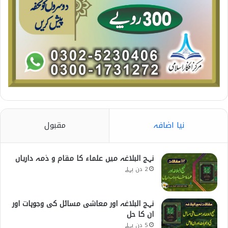
نیا اضافہ
مقبول
نہج البلاغہ میں علماء کا مقام و ذمہ داریاں
2 دن پہلے
نہج البلاغہ اور معاشی مسائل کی وجوہات اور
ان کا حل
5 دن پہلے