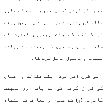
میں اگر کوئی کسان علم زراعت کے ماہر
عالم کی ہدایات کی بنیاد پر بیج بوئے
تو کاٹنے کے وقت بہترین کیفیت کے
ساتھ اپنی زحمتوں کا زیادہ سے زیادہ
نتیجہ و محصول حاصل کرے گا۔
اسی طرح اگر لوگ اپنے عقائد و اعمال
کو قرآن کریم کی ہدایات اوراہلبیت
طاہرین (ع) کے علوم و معارف کی بنیاد