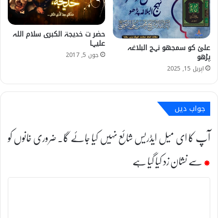
حضر ت خدیجۃ الکبری سلام اللہ
علیہا
علیؑ کو سمجھو نہج البلاغہ
جون 5, 2017
پڑھو
اپریل 15, 2025
جواب دیں
آپ کا ای میل ایڈریس شائع نہیں کیا جائے گا۔
ضروری خانوں کو
*
سے نشان زد کیا گیا ہے
ت
ب
ص