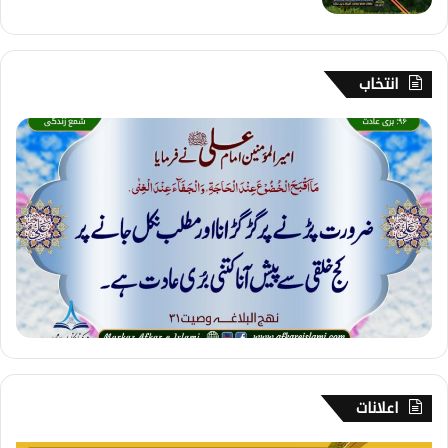
انتخاب
9
6
۔
بُ
ر
ی
ع
ا
د
ت
اعلانات