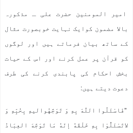
امیر المومنین حضرت علی ـ مذکورہ
بالا مضمون کوایک نہایت خوبصورت مثال
کے ساتھ بیان فرماتے ہیں اور لوگوں
کو قرآن پر عمل کرنے اور اس کے حیات
بخش احکام کی پابندی کرنے کی طرف
دعوت دیتے ہیں:
”فَاسْئَلُوا اللّٰهَ بِهِ وَ تَوَجَّهُوالیهِ بِحُبِّهِ وَ
لاتَسْئَلُُوْا بِهِ خَلْقَهُ إنّهُ مَا تَوَجَّهَ العِبَادُ