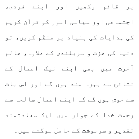
پر قائم رکھیں اور اپنے فردی،
اجتماعی اور سیاسی امور کو قرآن کریم
کی ہدایات کی بنیاد پر منظم کریں، تو
دنیا کی عزت و سربلندی کے علاوہ، عالم
آخرت میں بھی اپنے نیک اعمال کے
نتائج سے بہرہ مند ہوں گے اور اس بات
سے خوش ہوں گے کہ اپنے اعمال صالحہ سے
رحمت خدا کے جوار میں ایک سعادتمند
تقدیر و سرنوشت کے حامل ہوگئے ہیں۔