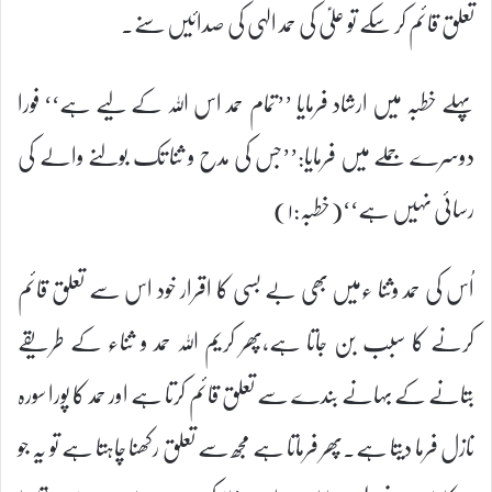
تعلق قائم کر سکے تو علیؑ کی حمد الہی کی صدائیں سنے۔
پہلے خطبہ میں ارشاد فرمایا ’’تمام حمد اس اللہ کے لیے ہے‘‘ فورا
دوسرے جملے میں فرمایا:’’جس کی مدح و ثنا تک بولنے والے کی
رسائی نہیں ہے‘‘(خطبہ:۱)
اُس کی حمد وثنا ءمیں بھی بے بسی کا اقرار خود اس سے تعلق قائم
کرنے کا سبب بن جاتا ہے،پھر کریم اللہ حمد و ثناء کے طریقے
بتانے کے بہانے بندے سے تعلق قائم کرتا ہے اور حمد کا پورا سورہ
نازل فرما دیتا ہے۔پھر فرماتا ہے مجھ سے تعلق رکھنا چاہتا ہے تو یہ جو