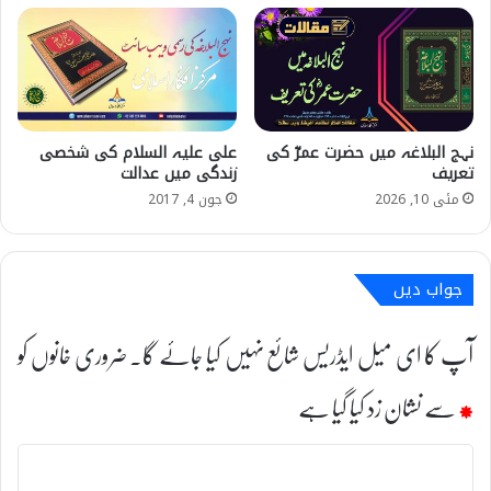
نہج البلاغہ میں حضرت عمرؓ کی
علی علیہ السلام کی شخصی
تعریف
زندگی میں عدالت
مئی 10, 2026
جون 4, 2017
جواب دیں
آپ کا ای میل ایڈریس شائع نہیں کیا جائے گا۔
ضروری خانوں کو
*
سے نشان زد کیا گیا ہے
ت