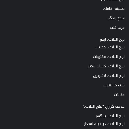
صحیفہ کاملہ
شمع زندگی
مزید کتب
نہج البلاغہ اردو
نہج البلاغہ خطبات
نہج البلاغہ مکتوبات
نہج البلاغہ کلمات قصار
نہج البلاغہ لائبریری
کتب کا تعارف
مقالات
خدمت گزارانِ ”نھج البلاغہ“
نہج البلاغہ ہر گھر
نہج البلاغہ در آئینہ اشعار