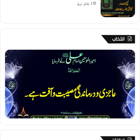
3 ہفتے پہلے
انتخاب
1
5
2
۔
ع
ا
ج
ز
ی