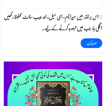
اس براؤزر میں میرا نام، ای میل، اور ویب سائٹ محفوظ رکھیں
اگلی بار جب میں تبصرہ کرنے کےلیے۔