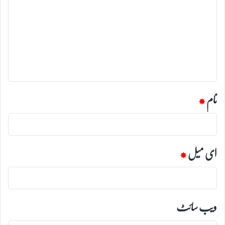
ب
ص
ر
ہ
*
نام
*
ای میل
*
ویب‌ سائٹ