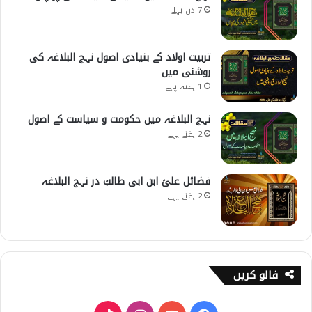
7 دن پہلے
تربیت اولاد کے بنیادی اصول نہج البلاغہ کی
روشنی میں
1 ہفتہ پہلے
نہج البلاغہ میں حکومت و سیاست کے اصول
2 ہفتے پہلے
فضائل علیؑ ابن ابی طالبؑ در نہج البلاغہ
2 ہفتے پہلے
فالو کریں