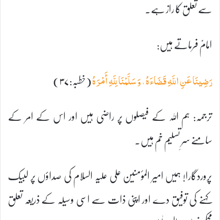
سے تعلق کا راز ہے۔
امامؑ فرماتے ہیں:
(خطبہ:۳۷)
رَضِينَا عَنِ اللَّهِ قَضَاءَهُ ، وَ سَلَّمْنَا لِلَّهِ أَمْرَهُ
ترجمہ: ہم اللہ کے فیصلوں پر راضی ہیں اور اس کے امر کے
سامنے سرِ تسلیم خم ہیں۔
پروردگارا! ہمیں امیر المؤمنین علی علیہ السلام کی صداؤں پر لبیک
کہنے کی توفیق دے اور اپنی ذات سے اسی وسیلہ کے ذریعہ تعلق