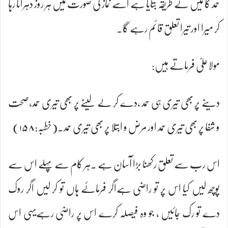
حمد کا میں نے طریقہ بتایا ہے اسے نماز کی صورت میں ہر روز دہراتا رہا
کر میرا اور تیرا تعلق قائم رہے گا۔
مولاعلیؑ فرماتے ہیں:
دینے پر بھی تیری ہی حمد ،دے کر لے لینے پر بھی تیری حمد،صحت
و شفا پر بھی تیری حمد اور مرض و ابتلا پر بھی تیری حمد۔(خطبہ:۱۵۸)
اس رب سے تعلق رکھنا بڑا آسان ہے ۔ہر کام سے پہلے اس سے
پوچھ لیں کیا اس پر تو راضی ہےاگر فرمائے ہاں تو کر لیں اگر روک
دے تو رک جائیں ، جو وہ فیصلہ کرے اس پر راضی رہےیہی اس