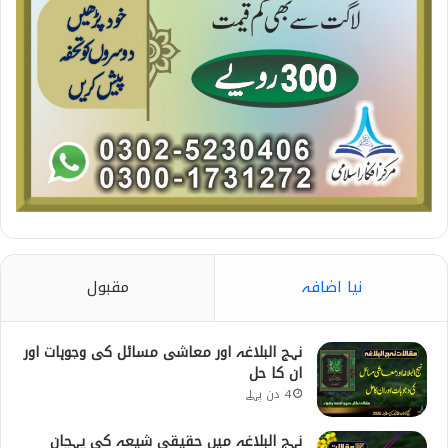
نیا اضافہ
مقبول
نہج البلاغہ اور معاشی مسائل کی وجوہات اور
ان کا حل
4 دن پہلے
نہج البلاغہ میں حقیقی شیعہ کی پہچان