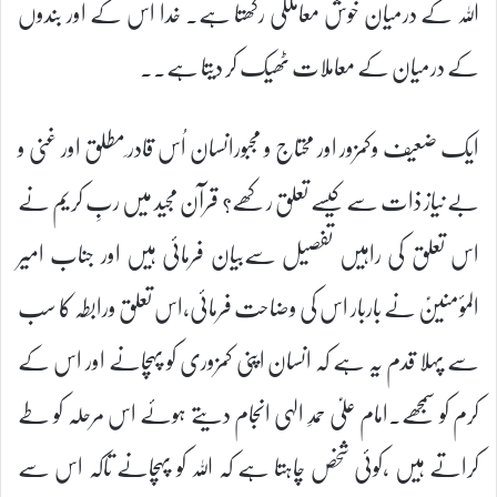
اللہ کے درمیان خوش معاملگی رکھتا ہے۔ خدا اس کے اور بندوں
کے درمیان کے معاملات ٹھیک کر دیتا ہے۔۔
ایک ضعیف وکمزور اور محتاج و مجبورانسان اُس قادر ِمطلق اور غنی و
بے نیاز ذات سے کیسے تعلق رکھے؟ قرآن مجید میں ربِ کریم نے
اس تعلق کی راہیں تفصیل سےبیان فرمائی ہیں اور جناب امیر
المؤمنینؑ نے باربار اس کی وضاحت فرمائی،اس تعلق ورابطہ کا سب
سے پہلا قدم یہ ہے کہ انسان اپنی کمزوری کو پہچانے اور اس کے
کرم کو سمجھے۔امام علیؑ حمدِ الہی انجام دیتے ہوئے اس مرحلہ کو طے
کراتے ہیں ،کوئی شخص چاہتا ہے کہ اللہ کو پہچانے تاکہ اس سے