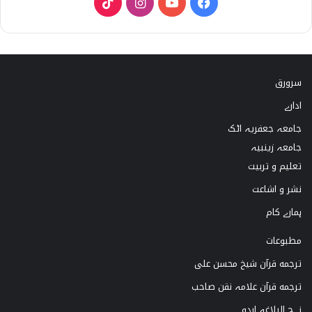
T
I
Y
F
i
n
o
a
k
s
u
c
سرورق
T
t
T
e
ادارے
o
a
u
b
جامعہ جعفریہ اٹک
k
g
b
o
جامعہ زینبیہ
تعلیم و تربیت
r
e
o
نشر و اشاعت
a
k
ہمارے کام
m
مطبوعات
ترجمه قرآن شیخ محسن علی
ترجمه قرآن علامہ نقن صاحب
نہج البلاغہ اردو