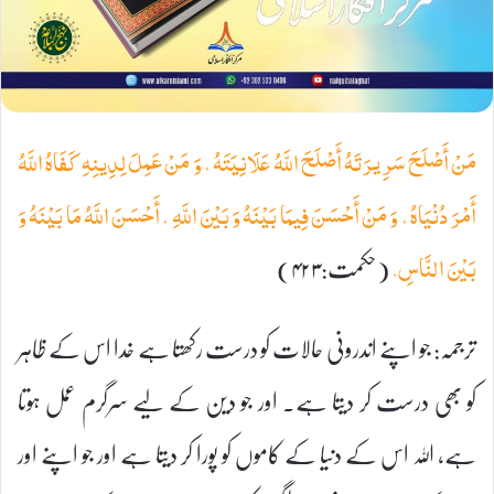
مَنْ أَصْلَحَ سَرِيرَتَهُ أَصْلَحَ اللَّهُ عَلَانِيَتَهُ ، وَ مَنْ عَمِلَ لِدِينِهِ كَفَاهُ اللَّهُ
أَمْرَ دُنْيَاهُ ، وَ مَنْ أَحْسَنَ فِيمَا بَيْنَهُ وَ بَيْنَ اللَّهِ ، أَحْسَنَ اللَّهُ مَا بَيْنَهُ وَ
(حکمت:۴۲۳)
بَيْنَ النَّاسِ.
ترجمہ: جو اپنے اندرونی حالات کو درست رکھتا ہے خدا اس کے ظاہر
کو بھی درست کر دیتا ہے۔ اور جو دین کے لیے سرگرم عمل ہوتا
ہے، اللہ اس کے دنیا کے کاموں کو پورا کر دیتا ہے اور جو اپنے اور