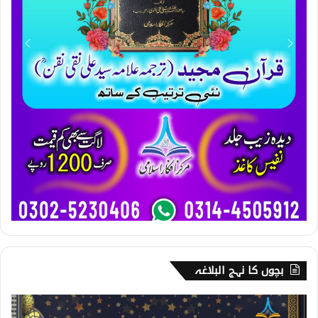
بچوں کا نہج البلاغہ