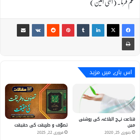
محکم فرما۔ (الہی اٰمین)
Share via Email
VKontakte
Reddit
Pinterest
Tumblr
LinkedIn
Print
اس بارے میں مزید
قناعت نہج البلاغہ کی روشنی
میں
تصوّف و طریقت کی حقیقت
جنوری 25, 2020
فروری 22, 2025