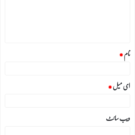
ص
ر
ہ
*
نام
*
ای میل
*
ویب‌ سائٹ