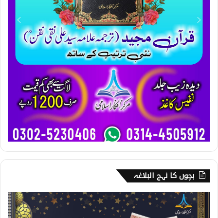
بچوں کا نہج البلاغہ