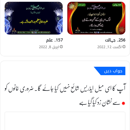
256۔ جہالت
157۔ علم
اگست 12, 2022
اپریل 8, 2022
جواب دیں
آپ کا ای میل ایڈریس شائع نہیں کیا جائے گا۔
ضروری خانوں کو
*
سے نشان زد کیا گیا ہے
ت
ب