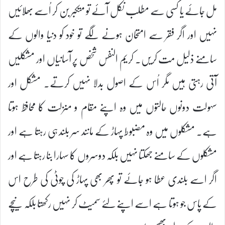
مل جائے یا کسی سے مطلب نکل آئے تو متکبر بن کر اُسے بھلائیں
نہیں اور اگر فقر سے امتحان ہونے لگے تو خود کو دنیا والوں کے
سامنے ذلیل مت کریں۔ کریم النفس شخص پر آسانیاں اور مشکلیں
آتی رہتی ہیں مگر اُس کے اصول بدلا نہیں کرتے۔ مشکل اور
سہولت دونوں حالتوں میں وہ اپنے مقام و منزلت کا محافظ ہوتا
ہے۔ مشکلوں میں وہ مضبوط پہاڑ کے مانند سر بلند ہی رہتا ہے اور
مشکلوں کے سامنے جھکتا نہیں بلکہ دوسروں کا سہارا بنا رہتا ہے اور
اگر اسے بلندی عطا ہو جائے تو پھر بھی پہاڑ کی چوٹی کی طرح اس
کے پاس جو ہوتا ہے اسے اپنے لئے سمیٹ کر نہیں رکھتا بلکہ نیچے