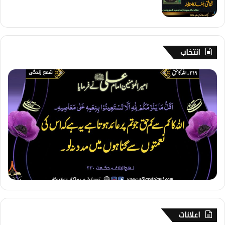
انتخاب
3
1
9
۔
ا
ل
ل
ہ
ک
ا
ح
ق
اعلانات