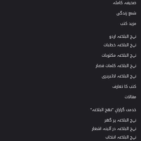
صحیفہ کاملہ
شمع زندگی
مزید کتب
نہج البلاغہ اردو
نہج البلاغہ خطبات
نہج البلاغہ مکتوبات
نہج البلاغہ کلمات قصار
نہج البلاغہ لائبریری
کتب کا تعارف
مقالات
خدمت گزارانِ ”نھج البلاغہ“
نہج البلاغہ ہر گھر
نہج البلاغہ در آئینہ اشعار
نہج البلاغہ انتخاب