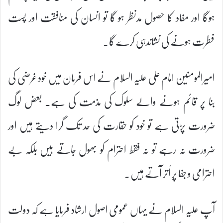
ہوگا اور مفاد کا حصول مدنظر ہو گا تو انسان کی منافقت اور پست
فطرت ہونے کی نشاندہی کرے گا۔
امیرالمومنین امام علی علیہ السلام نے اس فرمان میں خود غرضی کی
بنا پر قائم ہونے والے سلوک کی مذمت کی ہے۔ بعض لوگ
ضرورت پڑتی ہے تو خود کو حقارت کی حد تک گرا دیتے ہیں اور
ضرورت نہ رہے تو نہ فقط احترام کو بھول جاتے ہیں بلکہ بے
احترامی و جفا پر اُتر آتے ہیں۔
آپ علیہ السلام نے یہاں عمومی اصول ارشاد فرمایا ہے کہ دولت