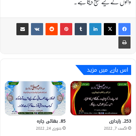
والوں کے لیے بھیج دیتا ہے۔
Share via Email
VKontakte
Reddit
Pinterest
Tumblr
LinkedIn
Print
اس بارے میں مزید
253۔ رازداری
85۔ بھائی چارہ
اگست 7, 2022
جنوری 24, 2022