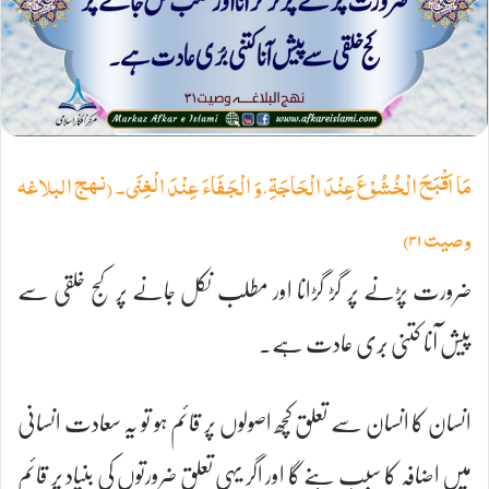
مَا اَقْبَحَ الْخُشُوْعَ عِنْدَ الْحَاجَةِ،وَ الْجَفَاءَ عِنْدَ الْغِنَى۔ (نہج البلاغہ
وصیت ۳۱)
ضرورت پڑنے پر گڑ گڑانا اور مطلب نکل جانے پر کج خلقی سے
پیش آنا کتنی بُری عادت ہے۔
انسان کا انسان سے تعلق کچھ اصولوں پر قائم ہو تو یہ سعادت انسانی
میں اضافہ کا سبب بنے گا اور اگر یہی تعلق ضرورتوں کی بنیاد پر قائم