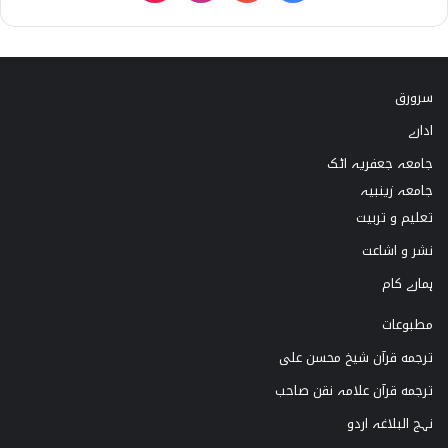
i
n
o
a
k
s
u
c
سرورق
T
t
T
e
ادارے
o
a
u
b
جامعہ جعفریہ اٹک
k
g
b
o
جامعہ زینبیہ
تعلیم و تربیت
r
e
o
نشر و اشاعت
a
k
ہمارے کام
m
مطبوعات
ترجمه قرآن شیخ محسن علی
ترجمه قرآن علامہ نقن صاحب
نہج البلاغہ اردو