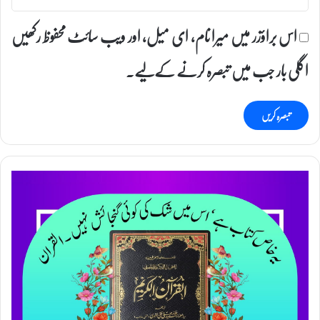
اس براؤزر میں میرا نام، ای میل، اور ویب سائٹ محفوظ رکھیں
اگلی بار جب میں تبصرہ کرنے کےلیے۔