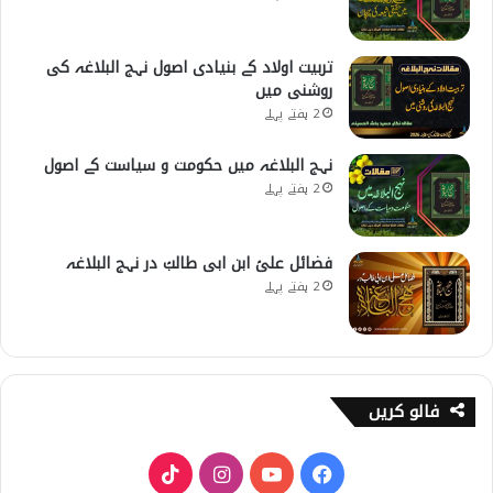
تربیت اولاد کے بنیادی اصول نہج البلاغہ کی
روشنی میں
2 ہفتے پہلے
نہج البلاغہ میں حکومت و سیاست کے اصول
2 ہفتے پہلے
فضائل علیؑ ابن ابی طالبؑ در نہج البلاغہ
2 ہفتے پہلے
فالو کریں
T
I
Y
F