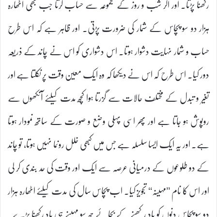
رکھنا پڑتا۔ اور اگر شب و روز کے مجموعہ سے حساب کرتا جب بھی اٹھارہ
ہزار دو سو پچاس کے شمار کی ضرورت پڑتی۔ اور ظاہر ہے کہ اس طرح
حساب و شمار نہایت دشوار ہوتا۔ اس دشواری کو اس نے چاند کے ذریعہ
دور کیا۔ اس طرح کہ اس نے دیکھا کہ وہ ایک معین وقت پر نکلتا ہے اور
تغیر و تبدل کے مختلف حالات سے گزرتا ہوا کچھ مدت کیلئے آنکھوں سے
روپوش ہو جاتا ہے اور پھر اسی پہلی وضع و صورت کے ساتھ نمودار ہوتا
ہے۔ اور یہ ایک ایسا سلسلہ ہے جس میں کبھی خلل رونما نہیں ہوتا، تو چاند
کے دو طلوعوں کے درمیانی عرصہ سے ایک اور وقت کی حد بندی کر لی
اور اس کا نام ’’مہینہ‘‘ تجویز کیا۔ اب پچاس سال کی مدت کیلئے اٹھارہ ہزار
دو سو پچاس دنوں کو یاد رکھنے کے بجائے چھ سو مہینے ہی یاد رکھنا پڑے۔