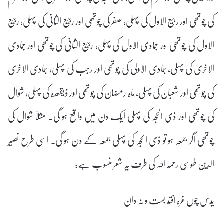
کی چوتھی اور ربیع الاول کی پہلی، صفر کی چوتھی اور ربیع الثانی کی پہلی، ربیع
الاول کی چوتھی اور جمادی الاول کی پہلی، ربیع الثانی کی چوتھی اور جمادی
الاخریٰ کی پہلی، جمادی الاولی کی چوتھی اور رجب کی پہلی، جمادی الاخری
کی چوتھی اور شعبان کی پہلی، ماہ رمضان کی چوتھی اور ذیقعدہ کی پہلی، شوال
کی چوتھی اور ذی الحجہ کی پہلی ایک دن میں واقع ہو گی۔ مثلاً شوال کی
چوتھی اگر جمعہ ہو تو ذی الحجہ کی پہلی جمعہ کے دن ہو گی۔ اسی طرح نصیر
الدین طوسی رحمہ اللہ کی طرف یہ شعر منسوب ہے:
یدس چوں غرہ افتد بست و نہ دان