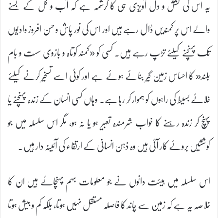
یہ اس کی کشش و دل آویزی ہی کا کرشمہ ہے کہ آب و گل کے بسنے
والے اس پر کمندیں ڈال رہے ہیں اور اس کی نور پاش و حسن افروز وادیوں
تک پہنچنے کیلئے تڑپ رہے ہیں۔ کسی کو «کمند کوتاہ و بازوی سست و بام
بلند« کا احساس زمین گیر بنائے ہوئے ہے اور کوئی اسے تسخیر کرنے کیلئے
خلائے بسیط کی راہوں کو ہموار کر رہا ہے۔ وہاں کسی انسان کے زندہ پہنچنے یا
پہنچ کر زندہ رہنے کا خواب شرمندہ تعبیر ہو یا نہ ہو، مگر اس سلسلہ میں جو
کوششیں بروئے کار آئی ہیں وہ ذہن انسانی کے ارتقاء کی آئینہ دار ہیں۔
اس سلسلہ میں ہیئت دانوں نے جو معلومات بہم پہنچائے ہیں ان کا
خلاصہ یہ ہے کہ زمین سے چاند کا فاصلہ مستقل نہیں ہوتا، بلکہ کم و بیش ہوتا