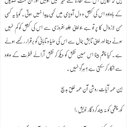
ہیں کہ نگاہیں اس کے نظارہ سے سیر نہیں ہوتیں اور ان گنت صدیوں
کے باوجود اس کی کشش و دل آویزی میں کمی پیدا نہیں ہوتی۔ گویا یہ کسی
حسن لازوال کا پر تو ہے جو اپنی جلوہ افروزی سے اس کی کشش کو کم نہیں
ہونے دیتا اور اپنی تابش جمال سے اس کی ضیا و تابانی کو برقرار رکھے ہوئے
ہے۔ کیا چشم بینا اس حسین نقش کو دیکھ کر نقش آرائے فطرت کے وجود
سے انکار کر سکتی ہے؟ ہرگز نہیں۔
این ھمہ آیات روشن آن ھمہ خلق بدیع
کور چشمی کو نہ بیند کردگار خویش را