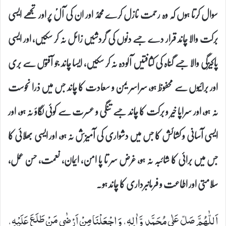
سوال کرتا ہوں کہ وہ رحمت نازل کرے محمدؐ اور ان کی آلؑ پر اور تجھے ایسی
برکت والا چاند قرار دے جسے دنوں کی گردشیں زائل نہ کر سکیں، اور ایسی
پاکیزگی والا جسے گناہ کی کثافتیں آلودہ نہ کر سکیں، ایسا چاند جو آفتوں سے بری
اور برائیوں سے محفوظ ہو، سراسر یمن و سعادت کا چاند جس میں ذرا نحوست
نہ ہو، اور سراپا خیر و برکت کا چاند جسے تنگی و عسرت سے کوئی لگاؤ نہ ہو، اور
ایسی آسانی و کشائش کا جس میں دشواری کی آمیزش نہ ہو، اور ایسی بھلائی کا
جس میں برائی کا شائبہ نہ ہو، غرض سر تا پا امن، ایمان، نعمت، حسن عمل،
سلامتی اور اطاعت و فرمانبرداری کا چاند ہو۔
اَللّٰهُمَّ صَلِّ عَلٰى مُحَمَّدٍ وَّ اٰلِهٖ، وَ اجْعَلْنَا مِنْ اَرْضٰى مَنْ طَلَعَ عَلَیْهِ،