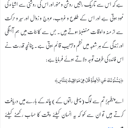
ہے کہ اس سے تاریک راتیں روشن و منور اور اس کی روشنی سے اشیاء کی
نمود ہوتی ہے اور اس کے طلوع و غروب، عروج و زوال اور سیر و حرکت
سے از منہ و اوقات منضبط ہوتے ہیں۔ جس سے کائنات میں ہم آہنگی
اور زندگی کے ہر شعبہ میں نظم و ترتیب قائم ہوتی ہے۔ چنانچہ قدرت نے
اس فائدہ کی طرف توجہ دلاتے ہوئے فرمایا ہے:
﴿يَسْٔلُوْنَكَ عَنِ الْاَھِلَّۃِ قُلْ ھِىَ مَوَاقِيْتُ لِلنَّاسِ﴾
اے پیغمبرؐ! تم سے لوگ (پہلی راتوں کے) چاند کے بارے میں دریافت
کرتے ہیں تو ان سے کہو کہ یہ انسان کیلئے وقت کا حساب رکھنے کیلئے