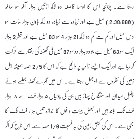
رہتا ہے۔ چنانچہ اس کا اوسط فاصلہ دو لاکھ اڑتیس ہزار آٹھ سو ساٹھ
(2,38,860) میل ہے اور زیادہ سے زیادہ دو لاکھ باون ہزار سات سو
دس میل اور کم سے کم دو لاکھ 21 ہزار 4 سو 63 میل ہے اور قطر 2 ہزار
ایک سو 63 میل ہے جو دو ہزار دو سو 87 میل فی گھنٹہ کی رفتار سے حرکت
کر رہا ہے اور ایک ایسے زاویہ پر واقع ہے کہ اس کا 2/5 حصہ ہمیشہ اہل
زمین کی نظروں سے اوجھل رہتا ہے۔ اس میں گہرے کھڈ، جھلسے ہوئے
چٹیل میدان اور سنگلاخ پہاڑ ہیں جن کی چوٹیاں ۵ ہزار فٹ سے ۱۸ ہزار
فٹ تک بلند ہیں اور بعض ہیئت دانوں کا اندازہ تیس ہزار فٹ تک کا
بھی ہے۔ اس کی کشش زمین کی بہ نسبت 1/6 حصہ ہے، اس طرح کہ اگر