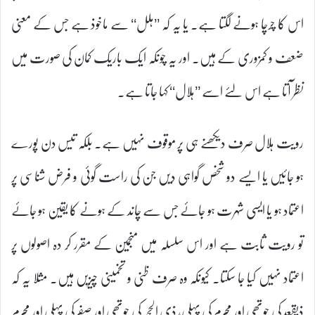
اس کا چرچا ہونے لگتا ہے۔ یا یہ کہ ’’ہلل‘‘ سے ماخوذ ہے جس کے معنی
ضعف و کمزوری کے ہیں۔ اور یہ چونکہ ایک باریک کمان کی صورت میں
نظر آتا ہے اس لئے اسے ’’ہلال‘‘ کہا جاتا ہے۔
رویت ہلال صرف دیکھنے ہی پر موقوف نہیں ہے۔ بلکہ تیس دن پورے
ہو جائیں یا ایسے دو شخص گواہی دیں جن کی راست گوئی و فرض شناسی پر
اعتماد ہو یا ایسی شہرت ہو جائے جس سے چاند کے ہونے کا یقین ہو جائے
تو رویت ثابت ہے اور اس سلسلہ میں منجمین کے مقرر کر دہ اصولوں پر
اعتماد نہیں کیا جا سکتا۔ کیونکہ وہ صرف ظنی و تخمینی چیزیں ہیں۔ مثلا یہ کہ
ذیقعد کی چوتھی اور محرم کی پہلی، ذی الحجہ کی چوتھی اور صفر کی پہلی اور محرم