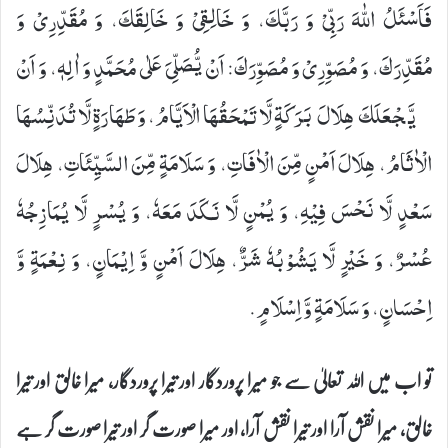
فَاَسْئَلُ اللّٰهَ رَبِّیْ وَ رَبَّكَ، وَ خَالِقِیْ وَ خَالِقَكَ، وَ مُقَدِّرِیْ وَ
مُقَدِّرَكَ، وَ مُصَوِّرِیْ وَ مُصَوِّرَكَ: اَنْ یُّصَلِّیَ عَلٰى مُحَمَّدٍ وَ اٰلِهٖ، وَ اَنْ
یَّجْعَلَكَ هِلَالَ بَرَكَةٍ لَّا تَمْحَقُهَا الْاَیَّامُ، وَ طَهَارَةٍ لَّا تُدَنِّسُهَا
الْاٰثَامُ، هِلَالَ اَمْنٍ مِّنَ الْاٰفَاتِ، وَ سَلَامَةٍ مِّنَ السَّیِّئَاتِ، هِلَالَ
سَعْدٍ لَّا نَحْسَ فِیْهِ، وَ یُمْنٍ لَّا نَكَدَ مَعَهٗ، وَ یُسْرٍ لَّا یُمَازِجُهٗ
عُسْرٌ، وَ خَیْرٍ لَّا یَشُوْبُهٗ شَرٌّ، هِلَالَ اَمْنٍ وَّ اِیْمَانٍ، وَ نِعْمَةٍ وَّ
اِحْسَانٍ، وَ سَلَامَةٍ وَّ اِسْلَامٍ.
تو اب میں اللہ تعالیٰ سے جو میرا پروردگار اور تیرا پروردگار، میرا خالق اور تیرا
خالق، میرا نقش آرا اور تیرا نقش آرا، اور میرا صورت گر اور تیرا صورت گر ہے