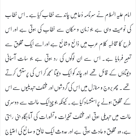
امام علیہ السلام نے سرنامہ دُعا میں چاند سے خطاب کیا ہے۔ اس خطاب
کی نوعیت وہی ہے جو زمان و مکان سے خطاب کی ہوتی ہے اور اس
طرح کا مخاطبہ کلام عرب میں ذائع و شائع ہے اور اسے ایک مخلوق سے
تعبیر فرمایا ہے۔ اس سے ان لوگوں کی رد ہوتی ہے جو سات آسمانی
دیوتاؤں کے قائل تھے اور چاند کو ایک دیوتا سمجھ کر اس کی پرستش کرتے
تھے۔ پھر بروج و منازل میں اس کی گردشوں اور مختلف تبدیلیوں سے اس
کے مخلوق ہونے پر استشہاد کیا ہے۔ کیونکہ جو چیز ایک حالت سے دوسری
حالت میں تبدیلی ہوتی اور مختلف تغیرات و تطورات کی آماجگاہ بنی رہتی
ہے، وہ مخلوق و حادث ہوتی ہے اور حدوث ایک خالق و صانع کی احتیاج