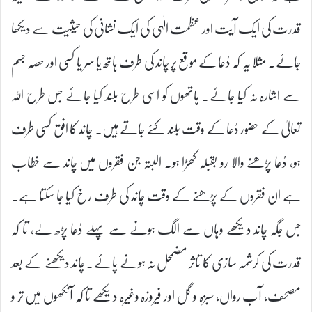
قدرت کی ایک آیت اور عظمت الٰہی کی ایک نشانی کی حیثیت سے دیکھا
جائے۔ مثلا یہ کہ دُعا کے موقع پر چاند کی طرف ہاتھ یا سر یا کسی اور حصہ جسم
سے اشارہ نہ کیا جائے۔ ہاتھوں کو اسی طرح بلند کیا جائے جس طرح اللہ
تعالیٰ کے حضور دُعا کے وقت بلند کئے جاتے ہیں۔ چاند کا افق کسی طرف
ہو، دُعا پڑھنے والا رو بقبلہ کھڑا ہو۔ البتہ جن فقروں میں چاند سے خطاب
ہے ان فقروں کے پڑھنے کے وقت چاند کی طرف رخ کیا جا سکتا ہے۔
جس جگہ چاند دیکھے وہاں سے الگ ہونے سے پہلے دُعا پڑھ لے، تا کہ
قدرت کی کرشمہ سازی کا تاثر مضمحل نہ ہونے پائے۔ چاند دیکھنے کے بعد
مصحف، آب رواں، سبزہ و گل اور فیروزہ وغیرہ دیکھے تا کہ آنکھوں میں تر و