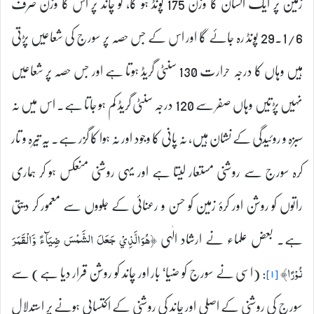
زمین پر ایک انسان کا وزن 175 پونڈ ہو گا، تو چاند پر اس کا وزن صرف
29.1/6 پونڈ رہ جائے گا اور اس کے جس حصہ پر سورج کی شعاعیں پڑتی
ہیں وہاں کا درجہ حرارت 130 سنٹی گریڈ ہوتا ہے اور جس حصہ پر شعاعیں
نہیں پڑتیں وہاں صفر سے 120 درجہ سنٹی گریڈ کم ہو جاتا ہے۔ اس میں نہ
سبزہ و روئیدگی کے نشان ہیں، نہ پانی کا وجود اور نہ ہوا کا گزر ہے۔ یہ تیرہ و تار
کرہ سورج سے روشنی مستعار لیتا ہے اور یہی روشنی منعکس ہو کر ہماری
راتوں کو روشن اور کرۂ زمین کو حسن و رعنائی کے جلووں سے معمور کر دیتی
ہے۔ بعض علماء نے ارشاد الٰہی
﴿ھُوَالَّذِيْ جَعَلَ الشَّمْسَ ضِيَآءً وَّالْقَمَرَ
: (اسی نے سورج کو ضیا‘ بار اور چاند کو روشن قرار دیا ہے) سے
نُوْرًا﴾
[۱]
سورج کی روشنی کے اصلی اور چاند کی روشنی کے اکتسابی ہونے پر استدلال