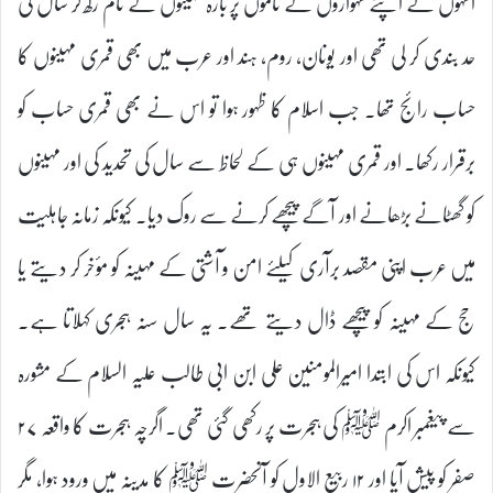
انہوں نے اپنے تہواروں کے ناموں پر بارہ مہینوں کے نام رکھ کر سال کی
حد بندی کر لی تھی اور یونان، روم، ہند اور عرب میں بھی قمری مہینوں کا
حساب رائج تھا۔ جب اسلام کا ظہور ہوا تو اس نے بھی قمری حساب کو
برقرار رکھا۔ اور قمری مہینوں ہی کے لحاظ سے سال کی تحدید کی اور مہینوں
کو گھٹانے بڑھانے اور آگے پیچھے کرنے سے روک دیا۔ کیونکہ زمانہ جاہلیت
میں عرب اپنی مقصد برآری کیلئے امن و آشتی کے مہینہ کو مؤخر کر دیتے یا
حج کے مہینہ کو پیچھے ڈال دیتے تھے۔ یہ سال سنہ ہجری کہلاتا ہے۔
کیونکہ اس کی ابتدا امیرالمومنین علی ابن ابی طالب علیہ السلام کے مشورہ
سے پیغمبر اکرم ﷺ کی ہجرت پر رکھی گئی تھی۔ اگرچہ ہجرت کا واقعہ ۲۷
صفر کو پیش آیا اور ۱۲ ربیع الاول کو آنحضرت ﷺ کا مدینہ میں ورود ہوا، مگر