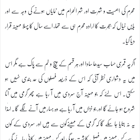
محرم کی اہمیت و شہرت اور شہر الحرام میں نمایاں ہونے کی وجہ سے اور
بایں خیال کہ ہجرت کا ارادہ محرم ہی سے تھا، اسے سال کا پہلا مہینہ قرار
دیا گیا۔
اگرچہ قمری حساب سیدھا سادا اور ہر قسم کے پیچ و خم سے پاک ہے مگر اس
میں یہ دشواری نظر آئی کہ اس کے ذریعہ فصلوں کی حد بندی نہیں ہو
سکتی۔ اس لئے کہ جو مہینہ آج سردی میں آ رہا ہے پھر گرمی میں آنا
شروع ہو جائے گا اور جو خزاں میں آ رہا ہے وہ بہار میں آنے لگے گا۔ لہٰذا
یہ نہ بتایا جا سکے گا کہ گرمی کے مہینےکون سے ہیں اور سردی کے کون
سے، کس مہینے میں فصل کاشت ہو گی اور کس مہینے میں کاٹی جائے گی۔