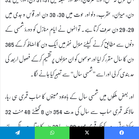
دن، میزان، عقرب، دلو اور حوت میں 30، 30 دن اور قوس و جدی میں
29، 29 دن صرف کرتا ہے۔ تو انہوں نے ایام منازل کو دورۂ شمسی کے
دنوں سے مطابق کرنے کیلئے منزل غفر میں ایک دن کا اضافہ کرکے 365
دن کا سال مقرر کر لیا اور موسموں کو ان منزلوں پر تقسیم کرکے فصول اربعہ کی
حد بندی کر لی اور اسے ’’شمسی سال‘‘ سے تعبیر کیا جانے لگا۔
اور بعض ملکوں میں شمسی سال کے باوجود مہینوں کا حساب قمری ہی رہا،
حالانکہ قمری حساب سے سال کی مدت 354 دن 8 گھنٹے 48 منٹ 32
سیکنڈ ہوتی ہے، کیونکہ قمری مہینہ 29 دن یا 30 دن کا ہوتا ہے۔ اگرچہ چاند
Telegram
WhatsApp
X
Facebook