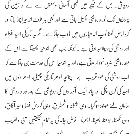
روپوش۔ جس کے نتیجہ میں کبھی آسمانی وسعتوں سے لے کر زمین کی
پہنائیوں تک نور و روشنی پھیل جاتی ہے اور کبھی ہر طرف اندھیرا چھا جاتا اور
کرہ ارض گھٹا ٹوپ اندھیاریوں میں ڈوب جاتا ہے۔ مگر یہ تاریکی امید افزاء
اور روشنی کی پیغامبر ہوتی ہے۔ کیونکہ جب بھی اندھیرا پھیلتا ہے اس کے
بعد روشنی ضرور نمودار ہوتی ہے، اور یہ اندھیرا اس کی علامت بن جاتا ہے کہ
اب روشنی کی نمود قریب ہے۔ چنانچہ ادھر تاریکی پھیلی، ادھر دلوں میں
امید کی کرن چمکی اور چاند ایک آدھ دن کی روپوشی کے بعد نور و روشنی کا
سامان لئے موجود ہو گیا۔ وہی طنطنہ و طمطراق، وہی گردش فضا و سیر آفاق،
وہی گھٹنا، بڑھنا، چھپنا، ابھرنا۔ غرض چاند کی یہ تمام کیفیتیں اتنی دلفریب