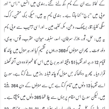
کے لحاظ سے ان کے نام رکھ لئے گئے۔ہندی میں انہیں ’’راس‘‘ اور
عربی میں ’’برج‘‘ کہا جاتا ہے۔ ہندی نام یہ ہیں: میکھ، برکھ، متھن، کرک،
سنگھ، کنیا، تلا، برچھک، دھن، مکر، کنبھ، مین۔ اور اسی ترتیب سے عربی نام
یہ ہیں: حمل، ثور، جوزا، سرطان، اسد، سنبلہ، میزان، عقرب، قوس، جدی،
دلو، حوت۔ پھر ان منزلوں کو 360 درجوں پر تقسیم کیا اور ہر منزل میں چاند کا
قیام 12 درجہ اور تقریبا 51 دقیقہ اور ہر برج میں اس کا ٹھہراؤ دو دن آٹھ گھنٹہ
قرار دیا۔ پھر یہ دیکھا کہ جس منزل کو چاند شبانہ روز میں طے کرتا ہے، سورج
اسے تقریباً 13 دنوں میں تمام کرتا ہے جس سے منزلوں کے دن 364 بنتے
ہیں، لیکن سورج اس مقام پر جہاں سے چلا تھا 365 دنوں میں پہنچتا ہے۔
اس طرح کہ حمل، ثور، سرطان، اسد اور سنبلہ میں 31، 31 دن، جوزا میں 32