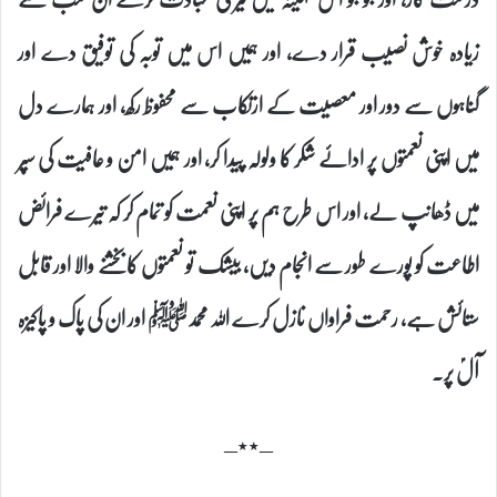
زیادہ خوش نصیب قرار دے، اور ہمیں اس میں توبہ کی توفیق دے اور
گناہوں سے دور اور معصیت کے ارتکاب سے محفوظ رکھ، اور ہمارے دل
میں اپنی نعمتوں پر ادائے شکر کا ولولہ پیدا کر، اور ہمیں امن و عافیت کی سپر
میں ڈھانپ لے، اور اس طرح ہم پر اپنی نعمت کو تمام کر کہ تیرے فرائض
اطاعت کو پورے طور سے انجام دیں، بیشک تو نعمتوں کا بخشنے والا اور قابل
ستائش ہے، رحمت فراواں نازل کرے اللہ محمدﷺ اور ان کی پاک و پاکیزہ
آلؑ پر۔
–٭٭–