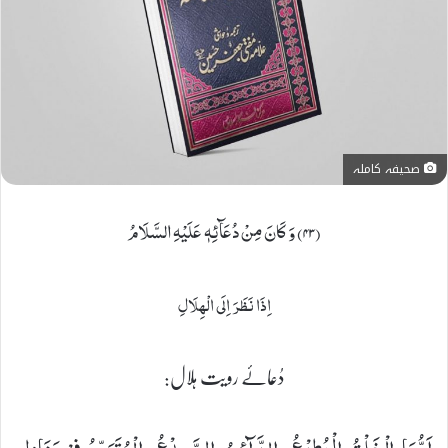
صحیفہ کاملہ
(۴۳) وَ كَانَ مِنْ دُعَآئِهٖ عَلَیْهِ السَّلَامُ
اِذَا نَظَرَ اِلَى الْهِلَالِ
دُعائے رویت ہلال: