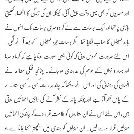
اور مصریوں کو بھی یہی دقت پیش آئی، کیونکہ ان کی زندگی کا انحصار کھیتی
باڑی پر تھا اور ایک برسات سے لے کر دوسری برسات تک انہوں نے
بارہ مہینوں کا حساب لگایا تھا۔ مگر برسات تیرہ مہینوں کے بعد آنے لگی۔
اس لئے ضرورت محسوس ہوئی کہ کوئی ایسی صورت ہونا چاہیے کہ گرما و سرما
اور بہار و خزاں کے موسم کی حد بندی ہو جائے۔ چنانچہ فلکی مطالعہ نے
انسان کی رہنمائی کی اور اس نے دیکھا کہ چاند ہر رات کسی نہ کسی ستارے
کے پاس نظر آتا ہے اور چونکہ چاند کے نظر آنے کی راتیں اٹھائیس ہوتی
ہیں، اس لئے اس نے ان ستاروں کو علامت قرار دے کر چاند کی اٹھائیس
منزلیں قرار دے لیں۔ ان منزلوں کو ہندی میں ’’نچھتر‘‘ کہا جاتا ہے جو