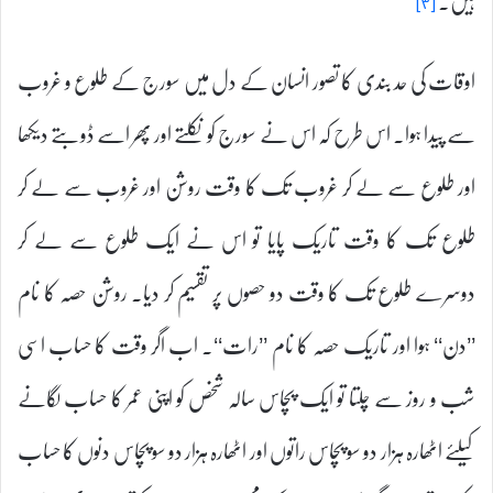
ہیں۔
[۳]
اوقات کی حد بندی کا تصور انسان کے دل میں سورج کے طلوع و غروب
سے پیدا ہوا۔ اس طرح کہ اس نے سورج کو نکلتے اور پھر اسے ڈوبتے دیکھا
اور طلوع سے لے کر غروب تک کا وقت روشن اور غروب سے لے کر
طلوع تک کا وقت تاریک پایا تو اس نے ایک طلوع سے لے کر
دوسرے طلوع تک کا وقت دو حصوں پر تقسیم کر دیا۔ روشن حصہ کا نام
’’دن‘‘ ہوا اور تاریک حصہ کا نام ’’رات‘‘۔ اب اگر وقت کا حساب اسی
شب و روز سے چلتا تو ایک پچاس سالہ شخص کو اپنی عمر کا حساب لگانے
کیلئے اٹھارہ ہزار دو سو پچاس راتوں اور اٹھارہ ہزار دو سو پچاس دنوں کا حساب