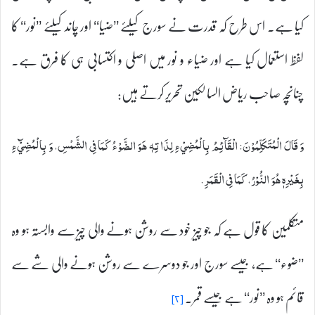
کیا ہے۔ اس طرح کہ قدرت نے سورج کیلئے ’’ضیا‘‘ اور چاند کیلئے ’’نور‘‘ کا
لفظ استعمال کیا ہے اور ضیاء و نور میں اصلی و اکتسابی ہی کا فرق ہے۔
چنانچہ صاحب ریاض السالکین تحریر کرتے ہیں:
وَ قَالَ الْمُتَكَلِّمُوْنَ: الْقَآئِمُ بِالْمُضِيْ‏ءِ لِذَاتِهٖ هَوَ الضَّوْءُ كَمَا فِی الشَّمْسِ، وَ بِالْمُضِيْٓ‏ءِ
بِغَيْرِهٖ هُوَ النُّوْرُ، كَمَا فِی الْقَمَرِ.
متکلمین کا قول ہے کہ جو چیز خود سے روشن ہونے والی چیز سے وابستہ ہو وہ
’’ضوء‘‘ ہے، جیسے سورج اور جو دوسرے سے روشن ہونے والی شے سے
قائم ہو وہ ’’نور‘‘ ہے جیسے قمر۔
[۲]