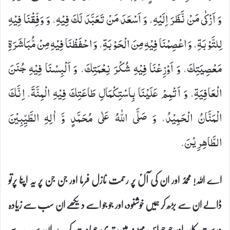
وَ اَزْكٰى مَنْ نَّظَرَ اِلَیْهِ، وَ اَسْعَدَ مَنْ تَعَبَّدَ لَكَ فِیْهِ، وَ وَفِّقْنَا فِیْهِ
لِلتَّوْبَةِ، وَ اعْصِمْنَا فِیْهِ مِنَ الْحَوْبَةِ، وَ احْفَظْنَا فِیْهِ مِنْ مُّبَاشَرَةِ
مَعْصِیَتِكَ، وَ اَوْزِعْنَا فِیْهِ شُكْرَ نِعْمَتِكَ، وَ اَلْبِسْنَا فِیْهِ جُنَنَ
الْعَافِیَةِ، وَ اَتْمِمْ عَلَیْنَا بِاسْتِكْمَالِ طَاعَتِكَ فِیْهِ الْمِنَّةَ، اِنَّكَ
الْمَنَّانُ الْحَمِیْدُ، وَ صَلَّى اللّٰهُ عَلٰى مُحَمَّدٍ وَّ اٰلِهِ الطَّیِّبِیْنَ
الطَّاهِرِیْنَ.
اے اللہ! محمدؐ اور ان کی آلؑ پر رحمت نازل فرما اور جن جن پر یہ اپنا پرتو
ڈالے ان سے بڑھ کر ہمیں خوشنود، اور جو جو اسے دیکھے ان سب سے زیادہ
درست کار، اور جو جو اس مہینہ میں تیری عبادت کرے ان سب سے