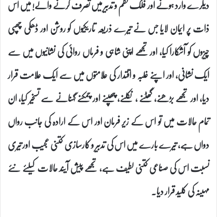
دیگرے وارد ہونے اور فلک نظم و تدبیر میں تصرف کرنے والے! میں اس
ذات پر ایمان لایا جس نے تیرے ذریعہ تاریکیوں کو روشن اور ڈھکی چھپی
چیزوں کو آشکارا کیا، اور تجھے اپنی شاہی و فرماں روائی کی نشانیوں میں سے
ایک نشانی، اور اپنے غلبہ و اقتدار کی علامتوں میں سے ایک علامت قرار
دیا، اور تجھے بڑھنے، گھٹنے ، نکلنے، چھپنے اور چمکنے گہنانے سے تسخیر کیا، ان
تمام حالات میں تو اس کے زیر فرمان اور اس کے ارادہ کی جانب رواں
دواں ہے، تیرے بارے میں اس کی تدبیر و کارسازی کتنی عجیب اور تیری
نسبت اس کی صناعی کتنی لطیف ہے، تجھے پیش آیند حالات کیلئے نئے
مہینہ کی کلید قرار دیا۔