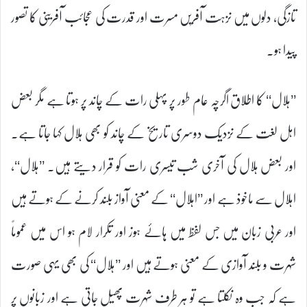
تازگی، دلوں میں نزہت آفریں مسرت اور قدرت کی عجائب آفرینی کا تصور
پیدا ہو۔
’’ہلال‘‘ کا اطلاق اگرچہ عام طور پر پہلی رات کے چاند پر ہوتا ہے مگر بعض
اہل لغت کے نزدیک دوسری تاریخ کے چاند کو بھی ہلال کہا جاتا ہے۔
اور بعض ہلال کی آخری شب تیسری رات کو قرار دیتے ہیں۔ ’’ہلال‘‘،
اہلال سے ماخوذ ہے اور ’’اہلال‘‘ کے معنی آواز بلند کرنے کے ہوتے ہیں
اور عربی زبان میں جس لفظ میں ہائے ہوز اور تکرار لام ہو اس میں عموماً
شہرت و بلند آوازی کے معنی ہوتے ہیں اور ’’ہلال‘‘ کی بھی یہی صورت
ہے کہ جب وہ نکلتا ہے تو ہر طرف شہرت پھیل جاتی ہے اور زبانوں پر