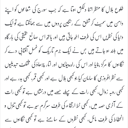
طلوع ہلال کا منظر اتنا دلکش ہوتا ہے کہ جب سورج کی شعاعوں کو اپنے
دامن میں سمیٹ کر شفق کے رنگین پردوں میں سے جھانکتا ہے تو ایک
دنیا کی نظریں اس کی طرف اٹھ جاتی ہیں اور ہاتھ اس صانع حقیقی کی بارگاہ
میں بلند ہو جاتے ہیں جس نے ایک جرم تاریک کو غسل آفتابی دے کر
نگاہوں کا مرکز بنایا اور اس کی راہ پیمائیوں اور اتار چڑھاؤ کی مختلف تبدیلیوں
سے نظر افروزی کا سامان کیا جو کبھی ہلال ہے اور کبھی قمر، کبھی بدر ہے اور
کبھی روبہ زوال، کبھی رات کے پہلے حصے میں درخشاں ہے تو کبھی رات
کے آخری حصہ میں، کبھی خط ارتقاء کی طرف سرگرم سیر ہے تو کبھی تنزل و
انحطاط کی طرف مائل، کبھی نظروں کے سامنے ہے تو کبھی نگاہوں سے