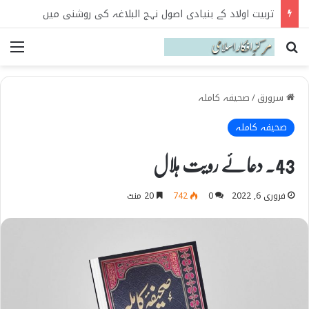
نہج البلاغہ میں حکومت و سیاست کے اصول
Search for
می
سرورق
/
صحیفہ کاملہ
صحیفہ کاملہ
43۔ دعائے رویت ہلال
فروری 6, 2022
0
742
20 منٹ