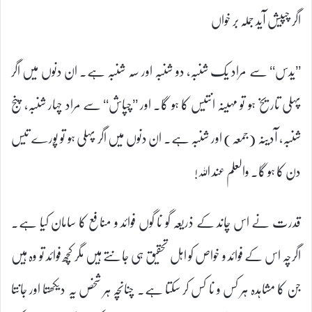
اگر چپیش آید جملہ بر خواں
’’یدس‘‘ سے مراد یک شنبہ، دو شنبہ اور سہ شنبہ ہے۔ ان دنوں میں اگر
پہلی تاریخ ہو تو مہینہ انتیس کا ہو گا۔ اور ’’چپاش‘‘ سے مراد چہار شنبہ، پنج
شنبہ، آدینہ (جمعہ) اور شنبہ ہے۔ ان دنوں میں اگر پہلی ہو تو پورے تیس
دن کا ہو گا۔ والعلم عند اللہ!
قدرت نے اس چاند کے ذریعہ گو نا گوں فوائد و منافع کا سامان کیا ہے۔
اگرچہ اس کے فوائد و خواص کو اہل تحقیق ہی جانتے ہیں مگر کچھ فوائد تو وہ ہیں
جن کا مشاہدہ ہر کس و نا کس کر سکتا ہے۔ چنانچہ ہر شخص یہ دیکھتا اور جانتا