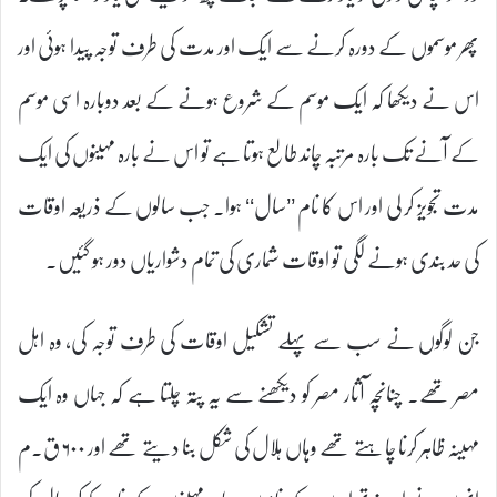
پھر موسموں کے دورہ کرنے سے ایک اور مدت کی طرف توجہ پیدا ہوئی اور
اس نے دیکھا کہ ایک موسم کے شروع ہونے کے بعد دوبارہ اسی موسم
کے آنے تک بارہ مرتبہ چاند طالع ہوتا ہے تو اس نے بارہ مہینوں کی ایک
مدت تجویز کر لی اور اس کا نام ’’سال‘‘ ہوا۔ جب سالوں کے ذریعہ اوقات
کی حد بندی ہونے لگی تو اوقات شماری کی تمام دشواریاں دور ہو گئیں۔
جن لوگوں نے سب سے پہلے تشکیل اوقات کی طرف توجہ کی، وہ اہل
مصر تھے۔ چنانچہ آثار مصر کو دیکھنے سے یہ پتہ چلتا ہے کہ جہاں وہ ایک
مہینہ ظاہر کرنا چاہتے تھے وہاں ہلال کی شکل بنا دیتے تھے اور ۶۰۰ ق۔م