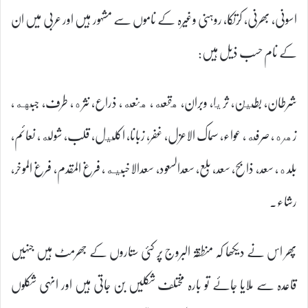
اسونی، بھرنی، کرتکا، روہنی وغیرہ کے ناموں سے مشہور ہیں اور عربی میں ان
کے نام حسب ذیل ہیں:
شرطان، بطين، ثريا، وبران، هقعه، هنعه، ذراع، نثره، طرف، جبهه،
زهره، صرفه، عواء، سماک الاعزل، غفر، زبانا، اکليل، قلب، شوله، نعائم،
بلده، سعد، ذابح، سعد، بلع، سعدالسعود، سعدالاخبيه، فرغ المقدم، فرغ الموخر،
رشاء۔
پھر اس نے دیکھا کہ منطقۃ البروج پر کئی ستاروں کے جھرمٹ ہیں جنہیں
قاعدہ سے ملایا جائے تو بارہ مختلف شکلیں بن جاتی ہیں اور انہی شکلوں