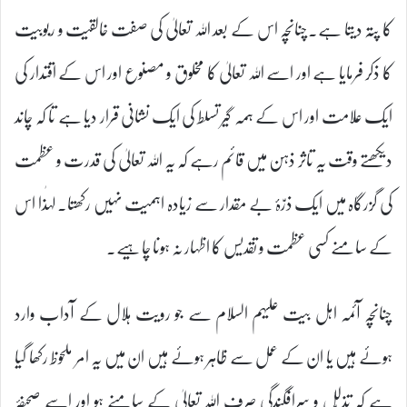
کا پتہ دیتا ہے۔چنانچہ اس کے بعد اللہ تعالیٰ کی صفت خالقیت و ربوبیت
کا ذکر فرمایا ہے اور اسے اللہ تعالیٰ کا مخلوق و مصنوع اور اس کے اقتدار کی
ایک علامت اور اس کے ہمہ گیر تسلط کی ایک نشانی قرار دیا ہے تا کہ چاند
دیکھتے وقت یہ تاثر ذہن میں قائم رہے کہ یہ اللہ تعالیٰ کی قدرت و عظمت
کی گزرگاہ میں ایک ذرّۂ بے مقدار سے زیادہ اہمیت نہیں رکھتا۔ لہٰذا اس
کے سامنے کسی عظمت و تقدیس کا اظہار نہ ہونا چاہیے۔
چنانچہ آئمہ اہل بیت علیہم السلام سے جو رویت ہلال کے آداب وارد
ہوئے ہیں یا ان کے عمل سے ظاہر ہوئے ہیں ان میں یہ امر ملحوظ رکھا گیا
ہے کہ تذلّل و سرافگندگی صرف اللہ تعالیٰ کے سامنے ہو اور اسے صحیفۂ