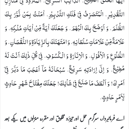
اَیُّهَا الْخَلْقُ الْمُطِیْعُ، الدَّآئِبُ السَّرِیْعُ، الْمُتَرَدِّدُ فِیْ مَنَازِلِ
التَّقْدِیْرِ، الْمُتَصَرِّفُ فِیْ فَلَكِ التَّدْبِیْرِ، اٰمَنْتُ بِمَنْ نَّوَّرَ بِكَ
الظُّلَمَ، وَ اَوْضَحَ بِكَ الْبُهَمَ، وَ جَعَلَكَ اٰیَةً مِّنْ اٰیَاتِ مُلْكِهٖ، وَ
عَلَامَةً مِّنْ عَلَامَاتِ‏ سُلْطَانِهٖ، وَ امْتَهَنَكَ بِالزِّیَادَةِ وَ النُّقْصَانِ، وَ
الطُّلُوْعِ وَ الْاُفُوْلِ، وَ الْاِنَارَةِ وَ الْكُسُوْفِ، فِیْ كُلِّ ذٰلِكَ اَنْتَ لَهٗ
مُطِیْعٌ، وَ اِلٰۤى اِرَادَتِهٖ سَرِیْعٌ، سُبْحَانَهٗ مَاۤ اَعْجَبَ مَا دَبَّرَ فِیْۤ
اَمْرِكَ! وَ اَلْطَفَ مَا صَنَعَ فِیْ شَاْنِكَ! جَعَلَكَ مِفْتَاحَ شَهْرٍ حَادِثٍ
لِّاَمْرٍ حَادِثٍ.
اے فرمانبردار، سرگرم عمل اور تیزرَو مخلوق اور مقررہ منزلوں میں یکے بعد