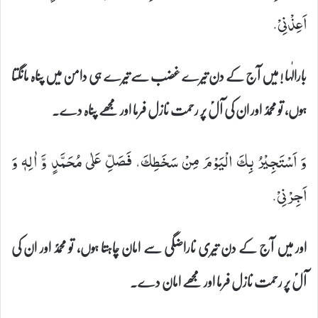
اَعِذْنِیْ.
بارالٰہا ! میں آج کے دن تیرے غضب سے تیرے ہی دامن میں پناہ مانگتا
ہوں، تو محمدؐ اور ان کی آلؑ پر رحمت نازل فرما اور مجھے پناہ دے۔
وَ اَسْتَجِیْرُ بِكَ الْیَوْمَ مِنْ سَخَطِكَ، فَصَلِّ عَلٰى مُحَمَّدٍ وَّ اٰلِهٖ وَ
اَجِرْنِیْ.
اور میں آج کے دن تیری ناراضگی سے امان چاہتا ہوں، تو محمدؐ اور ان کی
آلؑ پر رحمت نازل فرما اور مجھے امان دے۔