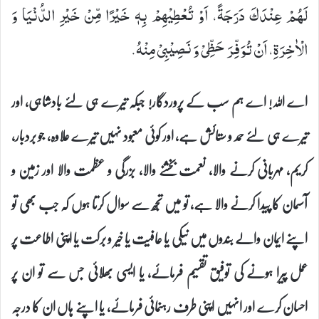
لَهُمْ عِنْدَكَ دَرَجَةً، اَوْ تُعْطِیْهِمْ بِهٖ خَیْرًا مِّنْ خَیْرِ الدُّنْیَا وَ
الْاٰخِرَةِ، اَنْ تُوَفِّرَ حَظِّیْ وَ نَصِیْبِیْ مِنْهُ.
اے اللہ! اے ہم سب کے پروردگار! جبکہ تیرے ہی لئے بادشاہی، اور
تیرے ہی لئے حمد و ستائش ہے، اور کوئی معبود نہیں تیرے علاوہ، جو بردبار،
کریم، مہربانی کرنے والا، نعمت بخشنے والا، بزرگی و عظمت والا اور زمین و
آسمان کا پیدا کرنے والا ہے، تو میں تجھ سے سوال کرتا ہوں کہ جب بھی تو
اپنے ایمان والے بندوں میں نیکی یا عافیت یا خیر و برکت یا اپنی اطاعت پر
عمل پیرا ہونے کی توفیق تقسیم فرمائے، یا ایسی بھلائی جس سے تو ان پر
احسان کرے اور انہیں اپنی طرف رہنمائی فرمائے، یا اپنے ہاں ان کا درجہ