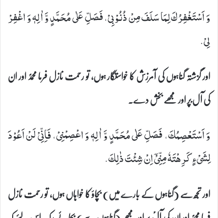
وَ اَسْتَغْفِرُكَ لِمَا سَلَفَ مِنْ ذُنُوْبِیْ، فَصَلِّ عَلٰى مُحَمَّدٍ وَّ اٰلِهٖ وَ اغْفِرْ
لِیْ.
اور گزشتہ گناہوں کی آمرزش کا خواستگار ہوں، تو رحمت نازل فرما محمدؐ اور ان
کی آل ؑپر اور مجھے بخش دے۔
وَ اَسْتَعْصِمُكَ، فَصَلِّ عَلٰى مُحَمَّدٍ وَّ اٰلِهٖ وَ اعْصِمْنِیْ، فَاِنِّیْ لَنْ اَعُوْدَ
لِشَیْ‏ءٍ كَرِهْتَهٗ مِنِّیْۤ اِنْ شِئْتَ ذٰلِكَ.
اور تجھ سے (گناہوں کے بارے میں) بچاؤ کا خواہاں ہوں، تو رحمت نازل
فرما محمدؐ اور ان کی آلؑ پر اور مجھے (گناہوں سے) بچائے رکھ۔ اس لئے کہ