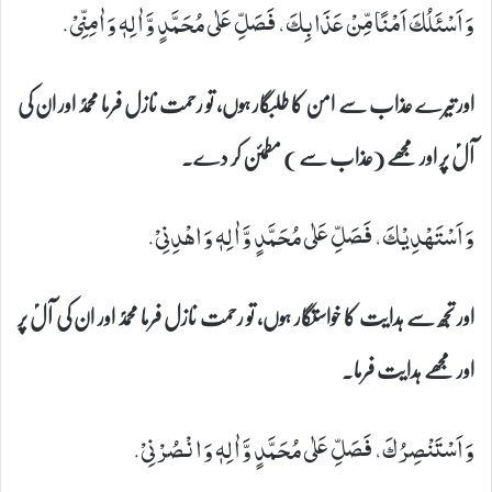
وَ اَسْئَلُكَ اَمْنًا مِّنْ عَذَابِكَ، فَصَلِّ عَلٰى مُحَمَّدٍ وَّ اٰلِهٖ وَ اٰمِنِّیْ.
اور تیرے عذاب سے امن کا طلبگار ہوں، تو رحمت نازل فرما محمدؐ اور ان کی
آلؑ پر اور مجھے (عذاب سے ) مطمئن کر دے۔
وَ اَسْتَهْدِیْكَ، فَصَلِّ عَلٰى مُحَمَّدٍ وَّ اٰلِهٖ وَ اهْدِنِیْ.
اور تجھ سے ہدایت کا خواستگار ہوں، تو رحمت نازل فرما محمدؐ اور ان کی آلؑ پر
اور مجھے ہدایت فرما۔
وَ اَسْتَنْصِرُكَ، فَصَلِّ عَلٰى مُحَمَّدٍ وَّ اٰلِهٖ وَ انْصُرْنِیْ.