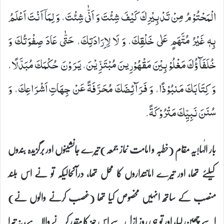
الْمَحْتُوْمُ مِنْ تَدْبِیْرِكَ‏ كَیْفَ شِئْتَ وَ اَنّٰى شِئْتَ، وَ لِمَاۤ اَنْتَ اَعْلَمُ
بِهٖ غَیْرُ مُتَّهَمٍ عَلٰى خَلْقِكَ، وَ لَا لِاِرَادَتِكَ، حَتّٰى عَادَ صِفْوَتُكَ وَ
خُلَفَآؤُكَ مَغْلُوْبِیْنَ مَقْهُوْرِینَ مُبْتَزِّیْنَ، یَرَوْنَ حُكْمَكَ مُبَدَّلًا،
وَ كِتَابَكَ مَنبُوْذًا، وَ فَرَآئِضَكَ مُحَرَّفَةً عَنْ جِهَاتِ اَشْرَاعِكَ، وَ
سُنَنَ نَبِیِّكَ مَتْرُوْكَةً.
بار الٰہا!یہ مقام (خطبہ و امامت نماز جمعہ) تیرے جانشینوں اور برگزیدہ بندوں
کیلئے تھا، اور تیرے امانتداروں کا محل تھا، درآنحالیکہ تو نے اس بلند
منصب کے ساتھ انہیں مخصوص کیا تھا (غصب کرنے والوں نے)
اسے چھین لیا، اور تو ہی روز ازل سے اس چیز کا مقدر کرنے والا ہے، نہ تیرا