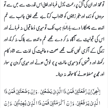
تو محمدؐ اور ان کی آلؑ پر رحمت نازل فرما اور اپنی اس قدرت سے جس سے تو
مُردوں کو زندہ اور بنجر زمینوں کو شاداب کرتا ہے مجھے اپنی جانب سے غم
اندوہ سے چھٹکارا دے، بارالٰہا! جب تک تو میری دُعا قبول نہ فرمائے اور
اس کی قبولیت سے آگاہ نہ کر دے مجھے غم و اندوہ سے ہلاک نہ کرنا، اور
زندگی کے آخری لمحوں تک مجھے صحت و عافیت کی لذت سے شاد کام
رکھنا، اور دشمنوں کو (میری حالت پر) خوش ہونے اور میری گردن پر سوار
اور مجھ پر مسلط ہونے کا موقعہ نہ دینا۔
اِلٰهِیْۤ اِنْ رَّفَعْتَنِیْ فَمَنْ ذَا الَّذِیْ یَضَعُنِیْ، وَ اِنْ وَضَعْتَنِیْ فَمَنْ ذَا
الَّذِیْ یَرْفَعُنِیْ، وَ اِنْ اَكْرَمْتَنِیْ فَمَنْ ذَا الَّذِیْ یُهِیْنُنِیْ، وَ اِنْ