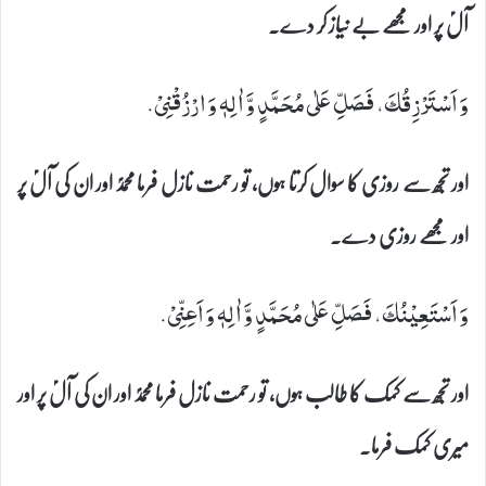
آلؑ پر اور مجھے بے نیاز کر دے۔
وَ اَسْتَرْزِقُكَ، فَصَلِّ عَلٰى مُحَمَّدٍ وَّ اٰلِهٖ وَ ارْزُقْنِیْ.
اور تجھ سے روزی کا سوال کرتا ہوں، تو رحمت نازل فرما محمدؐ اور ان کی آلؑ پر
اور مجھے روزی دے۔
وَ اَسْتَعِیْنُكَ، فَصَلِّ عَلٰى مُحَمَّدٍ وَّ اٰلِهٖ وَ اَعِنِّیْ.
اور تجھ سے کمک کا طالب ہوں، تو رحمت نازل فرما محمدؐ اور ان کی آلؑ پر اور
میری کمک فرما۔