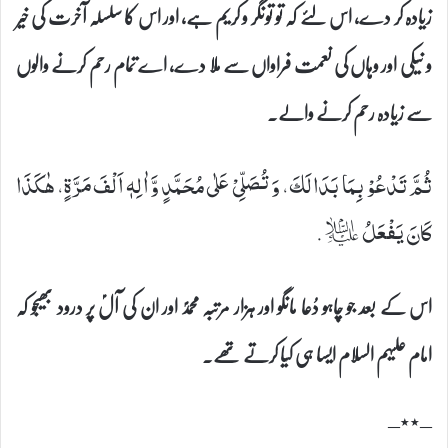
زیادہ کر دے، اس لئے کہ تو تونگر و کریم ہے، اور اس کا سلسلہ آخرت کی خیر
و نیکی اور وہاں کی نعمت فراواں سے ملا دے، اے تمام رحم کرنے والوں
سے زیادہ رحم کرنے والے۔
ثُمَّ تَدْعُوْ بِمَا بَدَا لَكَ، وَ تُصَلِّیْ عَلٰى مُحَمَّدٍ وَّ اٰلِهٖ اَلْفَ مَرَّةٍ، هٰكَذَا
كَانَ یَفْعَلُ ؑ.
اس کے بعد جو چاہو دُعا مانگو اور ہزار مرتبہ محمدؐ اور ان کی آلؑ پر درود بھیجو کہ
امام علیہم السلام ایسا ہی کیا کرتے تھے۔
–٭٭–