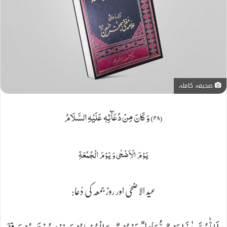
صحیفہ کاملہ
(۴۸) وَ كَانَ مِنْ دُعَآئِهٖ عَلَیْهِ السَّلَامُ
یَوْمَ الْاَضْحٰى وَ یَوْمَ الْجُمُعَةِ
عید الاضحیٰ اور روز جمعہ کی دُعا: