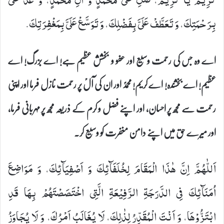
بِرَحْمَتِكَ، وَ تَعَطَّفْ عَلَیَّ بِفَضْلِكَ، وَ تَوَسَّعْ عَلَیَّ بِمَغْفِرَتِكَ.
اے وہ جس کی رحمت وسیع اور عفو و بخشش عظیم ہے! اے بزرگ! اے
عظیم! اے بخشندہ! اے کریم! محمدؐ اور ان کی آلؑ پر رحمت نازل فرما اور اپنی
رحمت سے مجھ پر احسان، اور اپنے فضل و کرم کے ذریعہ مجھ پر مہربانی فرما،
اور میرے حق میں اپنے دامن مغفرت کو وسیع کر۔
اَللّٰهُمَّ اِنَّ هٰذَا الْمَقَامَ لِخُلَفَآئِكَ وَ اَصْفِیَآئِكَ، وَ مَوَاضِعَ
اُمَنَآئِكَ فِی الدَّرَجَةِ الرَّفِیْعَةِ الَّتِی اخْتَصَصْتَهُمْ بِهَا قَدِ
ابْتَزُّوْهَا، وَ اَنْتَ الْمُقَدِّرُ لِذٰلِكَ، لَا یُغَالَبُ اَمْرُكَ، وَ لَا یُجَاوَزُ