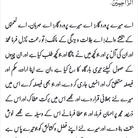
الرَّاحِمِیْنَ.
اے میرے پروردگار! اے میرے پروردگار! اے مہربان، اے نعمتوں
کے بخشنے والے! اے جلالت و بزرگی کے مالک! تو رحمت نازل فرما محمدؐ
اور ان کی آلؑ پر اور جو کچھ میں نے مانگا اور جو کچھ طلب کیا ہے اور جن چیزوں
کے حصول کیلئے تیری بارگاہ کا رخ کیا ہے ،ان سے اپنا ارادہ، حکم اور
فیصلہ متعلق کر، اور انہیں جاری کر دے، اور جو بھی فیصلہ کرے اس میں
میرے لئے بھلائی قرار دے، اور مجھے اس میں برکت عطا کر، اور اس کے
ذریعہ مجھ پر احسان فرما، اور جو عطا فرمائے اس کے وسیلہ سے مجھے خوش
بخت بنا دے، اور میرے لئے اپنے فضل و کشائش کو جو تیرے پاس ہے