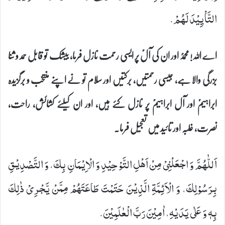
التَّاْیِیْدَ لَهُمْ.
اے اللہ! محمدؐ اور ان کی آلؑ پر ایسی رحمت نازل فرما، بیشک تو قابل حمد و ثنا
بزرگی والا ہے، جیسی رحمتیں، برکتیں اور سلام تو نے اپنے منتخب و برگزیدہ
ابراہیمؑ اور آل ابراہیمؑ پر نازل کئے ہیں، اور ان کیلئے کشائش، راحت،
نصرت، غلبہ اور تائید میں تعجیل فرما۔
اَللّٰهُمَّ وَ اجْعَلْنِیْ مِنْ اَهْلِ التَّوْحِیْدِ وَ الْاِیْمَانِ بِكَ، وَ التَّصْدِیْقِ
بِرَسُوْلِكَ، وَ الْاَئِمَّةِ الَّذِیْنَ حَتَمْتَ طَاعَتَهُمْ مِمَّنْ یَّجْرِیْ ذٰلِكَ
بِهٖ وَ عَلٰى یَدَیْهِ، اٰمِیْنَ رَبَّ الْعٰلَمِیْنَ.