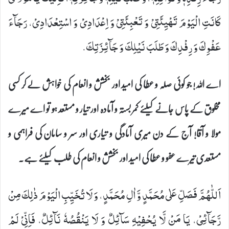
كَانَتِ الْیَوْمَ تَهْیِئَتِیْ وَ تَعْبِئَتِیْ وَ اِعْدَادِیْ وَ اسْتِعْدَادِیْ، رَجَآءَ
عَفْوِكَ وَ رِفْدِكَ وَ طَلَبَ نَیْلِكَ وَ جَآئِزَتِكَ.
اے اللہ! جو کوئی صلہ و عطا کی امید اور بخشش و انعام کی خواہش لے کر کسی
مخلوق کے پاس جانے کیلئے کمر بستہ و آمادہ اور تیار و مستعد ہو تو اے میرے
مولا و آقا! آج کے دن میری آمادگی و تیاری اور سر و سامان کی فراہمی و
مستعدی تیرے عفو و عطا کی امید اور بخشش و انعام کی طلب کیلئے ہے۔
اَللّٰهُمَّ فَصَلِّ عَلٰى مُحَمَّدٍ وَّ اٰلِ مُحَمَّدٍ، وَ لَا تُخَیِّبِ الْیَوْمَ ذٰلِكَ مِنْ
رَّجَآئِیْ، یَا مَنْ لَّا یُحْفِیْهِ سَآئِلٌ وَ لَا یَنْقُصُهٗ نَآئِلٌ، فَاِنِّیْ لَمْ