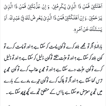
اَهَنْتَنِیْ فَمَنْ ذَا الَّذِیْ یُكْرِمُنِیْ، وَ اِنْ عَذَّبْتَنِیْ فَمَنْ ذَا الَّذِیْ
یَرْحَمُنِیْ، وَ اِنْ اَهْلَكْتَنِیْ فَمَنْ ذَا الَّذِیْ یَعْرِضُ لَكَ فِیْ عَبْدِكَ، اَوْ
یَسْئَلُكَ عَنْ اَمْرِهٖ.
بارالٰہا! اگر تو مجھے بلند کرے تو کون پست کر سکتا ہے؟ اور تو پست کرے تو
کون بلند کر سکتا ہے؟ اور تو عزّت بخشے تو کون ذلیل کر سکتا ہے؟ اور تو ذلیل
کرے تو کون عزّت دے سکتا ہے؟ اور تو مجھ پر عذاب کرے تو کون مجھ پر
ترس کھا سکتا ہے؟ اور اگر تو ہلاک کرے تو کون تیرے بندے کے بارے
میں تجھ پر معترض ہو سکتا ہے یا اس کے متعلق تجھ سے کچھ پوچھ سکتا ہے۔