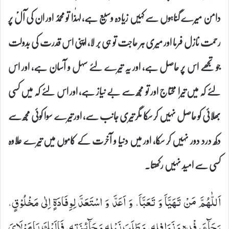
دامن میرے گناہوں سے کہیں زیادہ وسیع ہے، لہٰذا تو محمدؐ اور ان کی آلؑ پر
رحمت نازل فرما اور میری ہر حاجت تو ہی بر لا، اپنی اس قدرت کی بدولت
جو تجھے اس پر حاصل ہے، اور یہ تیرے لئے سہل و آسان ہے، اور اس
لئے کہ میں تیرا محتاج اور تو مجھ سے بے نیاز ہے، اور اس لئے کہ میں کسی
بھلائی کو حاصل نہیں کر سکا مگر تیری جانب سے، اور تیرے سوا کوئی مجھ سے
دکھ درد دور نہیں کر سکا، اور میں دنیا و آخرت کے کاموں میں تیرے علاوہ
کسی سے امید نہیں رکھتا۔
اَللّٰهُمَّ مَنْ تَهَیَّاَ وَ تَعَبَّاَ، وَ اَعَدَّ وَ اسْتَعَدَّ لِوِفَادَةٍ اِلٰى مَخْلُوْقٍ،
رَجَآءَ رِفْدِهٖ وَ نَوَافِلِهٖ، وَ طَلَبَ نَیْلِهٖ وَ جَآئِزَتِهٖ، فَاِلَیْكَ یَا مَوْلَایَ