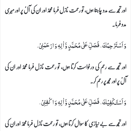
اور تجھ سے مدد چاہتا ہوں، تو رحمت نازل فرما محمدؐ اور ان کی آلؑ پر اور میری
مدد فرما۔
وَ اَسْتَرْحِمُكَ، فَصَلِّ عَلٰى مُحَمَّدٍ وَّ اٰلِهٖ وَ ارْحَمْنِیْ.
اور تجھ سے رحم کی درخواست کرتا ہوں، تو رحمت نازل فرما محمدؐ اور ان کی
آلؑ پر اور مجھ پر رحم کر۔
وَ اَسْتَكْفِیْكَ، فَصَلِّ عَلٰى مُحَمَّدٍ وَّ اٰلِهٖ وَ اكْفِنِیْ.
اور تجھ سے بے نیازی کا سوال کرتا ہوں، تو رحمت نازل فرما محمدؐ اور ان کی