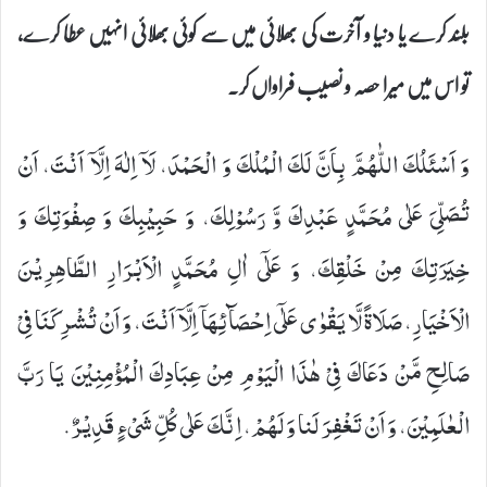
بلند کرے یا دنیا و آخرت کی بھلائی میں سے کوئی بھلائی انہیں عطا کرے،
تو اس میں میرا حصہ و نصیب فراواں کر۔
وَ اَسْئَلُكَ اللّٰهُمَّ بِاَنَّ لَكَ الْمُلْكَ وَ الْحَمْدَ، لَاۤ اِلٰهَ اِلَّاۤ اَنْتَ، اَنْ
تُصَلِّیَ عَلٰى مُحَمَّدٍ عَبْدِكَ وَّ رَسُوْلِكَ، وَ حَبِیْبِكَ وَ صِفْوَتِكَ وَ
خِیَرَتِكَ مِنْ خَلْقِكَ، وَ عَلٰۤى اٰلِ مُحَمَّدٍ الْاَبْرَارِ الطَّاهِرِیْنَ
الْاَخْیَارِ، صَلَاةً لَّا یَقْوٰى عَلٰۤى اِحْصَآئِهَاۤ اِلَّاۤ اَنْتَ، وَ اَنْ تُشْرِكَنَا فِیْ
صَالِحِ مَّنْ دَعَاكَ فِیْ هٰذَا الْیَوْمِ مِنْ عِبَادِكَ الْمُؤْمِنِیْنَ یَا رَبَّ
الْعٰلَمِیْنَ، وَ اَنْ تَغْفِرَ لَنا وَ لَهُمْ، اِنَّكَ عَلٰى‏ كُلِّ شَیْ‏ءٍ قَدِیْرٌ.