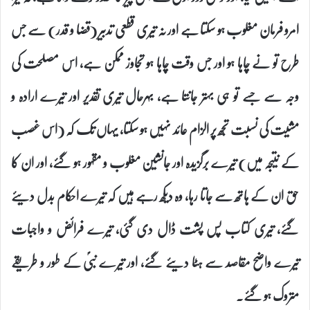
امرو فرمان مغلوب ہو سکتا ہے اور نہ تیری قطعی تدبیر (قضا و قدر) سے جس
طرح تو نے چاہا ہو اور جس وقت چاہا ہو تجاوز ممکن ہے، اس مصلحت کی
وجہ سے جسے تو ہی بہتر جانتا ہے، بہرحال تیری تقدیر اور تیرے ارادہ و
مشیت کی نسبت تجھ پر الزام عائد نہیں ہو سکتا، یہاں تک کہ (اس غصب
کے نتیجہ میں) تیرے برگزیدہ اور جانشین مغلوب و مقہور ہو گئے، اور ان کا
حق ان کے ہاتھ سے جاتا رہا، وہ دیکھ رہے ہیں کہ تیرے احکام بدل دیئے
گئے، تیری کتاب پس پشت ڈال دی گئی، تیرے فرائض و واجبات
تیرے واضح مقاصد سے ہٹا دیئے گئے، اور تیرے نبیؐ کے طور و طریقے
متروک ہو گئے۔