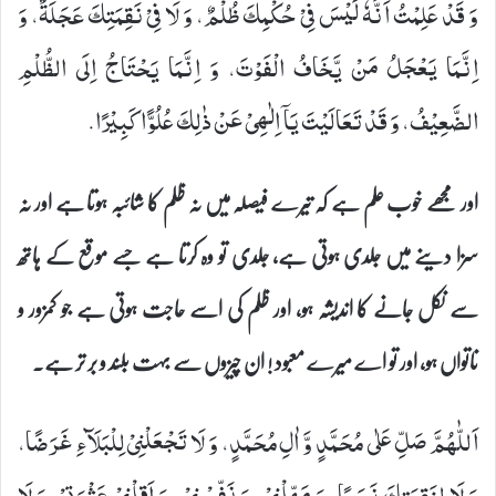
وَ قَدْ عَلِمْتُ‏ اَنَّهٗ لَیْسَ فِیْ حُكْمِكَ ظُلْمٌ، وَ لَا فِیْ نَقِمَتِكَ عَجَلَةٌ، وَ
اِنَّمَا یَعْجَلُ مَنْ یَّخَافُ الْفَوْتَ، وَ اِنَّمَا یَحْتَاجُ اِلَى الظُّلْمِ
الضَّعِیْفُ، وَ قَدْ تَعَالَیْتَ- یَاۤ اِلٰهِیْ- عَنْ ذٰلِكَ عُلُوًّا كَبِیْرًا.
اور مجھے خوب علم ہے کہ تیرے فیصلہ میں نہ ظلم کا شائبہ ہوتا ہے اور نہ
سزا دینے میں جلدی ہوتی ہے، جلدی تو وہ کرتا ہے جسے موقع کے ہاتھ
سے نکل جانے کا اندیشہ ہو، اور ظلم کی اسے حاجت ہوتی ہے جو کمزور و
ناتواں ہو، اور تو اے میرے معبود ! ان چیزوں سے بہت بلند و بر تر ہے۔
اَللّٰهُمَّ صَلِّ عَلٰى مُحَمَّدٍ وَّ اٰلِ مُحَمَّدٍ، وَ لَا تَجْعَلْنِیْ لِلْبَلَآءِ غَرَضًا،
وَ لَا لِنَقِمَتِكَ نَصَبًا، وَ مَهِّلْنِیْ، وَ نَفِّسْنِیْ، وَ اَقِلْنِیْ عَثْرَتِیْ، وَ لَا