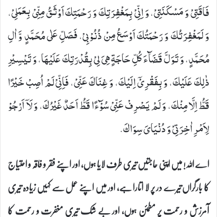
فَاقَتِیْ وَ مَسْكَنَتِیْ، وَ اِنِّیْ بِمَغْفِرَتِكَ وَ رَحْمَتِكَ اَوْثَقُ مِنِّیْ بِعَمَلِیْ،
وَ لَمَغْفِرَتُكَ وَ رَحْمَتُكَ اَوْسَعُ مِنْ ذُنُوْبِیْ، فَصَلِّ عَلٰى مُحَمَّدٍ وَّ اٰلِ
مُحَمَّدٍ، وَ تَوَلَّ قَضَآءَ كُلِّ حَاجَةٍ هِیَ لِیْ بِقُدْرَتِكَ عَلَیْهَا، وَ تَیْسِیْرِ
ذٰلِكَ عَلَیْكَ، وَ بِفَقْرِیْۤ اِلَیْكَ، وَ غِنَاكَ عَنِّیْ، فَاِنِّیْ لَمْ اُصِبْ خَیْرًا
قَطُّ اِلَّا مِنْكَ، وَ لَمْ یَصْرِفْ عَنِّیْ سُوْٓءًا قَطُّ اَحَدٌ غَیْرُكَ، وَ لَاۤ اَرْجُوْ
لِاَمْرِ اٰخِرَتِیْ وَ دُنْیَایَ سِوَاكَ.
اے اللہ! میں اپنی حاجتیں تیری طرف لایا ہوں، اور اپنے فقر و فاقہ و احتیاج
کا بارگراں تیرے در پر لا اتارا ہے، اور میں اپنے عمل سے کہیں زیادہ تیری
آمرزش و رحمت پر مطمئن ہوں، اور بے شک تیری مغفرت و رحمت کا