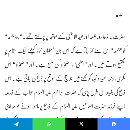
–٭٭–
حضرت یہ دُعا روز جمعہ اور عید الاضحیٰ کے موقعہ پر پڑھتے تھے۔ ’’روز جمعہ‘‘
کو ’’جمعہ‘‘ اس لئے کہا جاتا ہے کہ اس دن مسلمان نماز کیلئے ایک مقام پر
مجتمع ہوتے ہیں۔ اور ’’اضحی‘‘، اضحاة کی جمع ہے۔ اور ’’اضحاة‘‘ اس
بکری، دنبہ بھیڑ وغیرہ کو کہتے ہیں جو حج کے موقع پر ذبح کی جاتی ہے۔ اس
ذبح کی بنیاد اس طرح پڑی کہ حضرت ابراہیم علیہ السلام خواب کے ذریعہ
اپنے فرزند حضرت اسماعیل علیہ السلام کے ذبح پر مامور ہوئے تو وہ اپنی
تمناؤں کے مرکز اور دُعاؤں کے حاصل کو خود اپنے ہاتھوں سے ذبح کرنے
Telegram
WhatsApp
X
Facebook