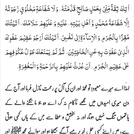
اٰتِكَ ثِقَةً مِّنِّیْ بِعَمَلٍ صَالِحٍ قَدَّمْتُهٗ، وَ لَا شَفَاعَةِ مَخْلُوْقٍ رَّجَوْتُهٗ
اِلَّا شَفَاعَةَ مُحَمَّدٍ وَّ اَهْلِ بَیْتِهٖ، عَلَیْهِ وَ عَلَیْهِمْ سَلَامُكَ، اَتَیْتُكَ
مُقِرًّا بِالْجُرْمِ وَ الْاِسَآءَةِ اِلٰى نَفْسِیْ، اَتَیْتُكَ اَرْجُوْ عَظِیْمَ عَفْوِكَ
الَّذِیْ عَفَوْتَ بِهٖ عَنِ الْخَاطِئِیْنَ، ثُمَّ لَمْ یَمْنَعْكَ طُوْلُ عُكُوْفِهِمْ
عَلٰى عَظِیْمِ الْجُرْمِ، اَنْ عُدْتَّ عَلَیْهِمْ بِالرَّحْمَةِ وَ الْمَغْفِرَةِ.
لہٰذا اے میرے معبود! تو محمدؐ اور ان کی آلؑ پر رحمت نازل فرما اور آج کے
دن میری امیدوں میں مجھے ناکام نہ کر، اے وہ جو مانگنے والے کے
ہاتھوں تنگ نہیں ہوتا، اور نہ بخشش و عطا سے جس کے ہاں کمی ہوتی
ہے، میں اپنے کسی عمل خیر پر جسے آگے بھیجا ہو اور سوائے محمدﷺ اور