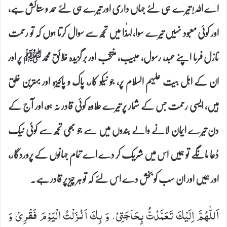
اے اللہ! تیرے ہی لئے جہاں داری اور تیرے ہی لئے حمد و ستائش ہے،
اور کوئی معبود نہیں تیرے سوا، لہٰذا میں تجھ سے سوال کرتا ہوں کہ تو رحمت
نازل فرما اپنے عبد، رسول، حبیب، منتخب اور بر گزیدہ خلائق محمدﷺ پر اور
ان کے اہل بیت علیہم السلام پر، جو نیکو کار، پاک و پاکیزہ اور بہترین خلق
ہیں، ایسی رحمت جس کے شمار پر تیرے علاوہ کوئی قادر نہ ہو، اور آج کے
دن تیرے ایمان لانے والے بندوں میں سے جو بھی تجھ سے کوئی نیک
دُعا مانگے تو ہمیں اس میں شریک کر دے اے تمام جہانوں کے پروردگار،
اور ہمیں اور ان سب کو بخش دے اس لئے کہ تو ہر چیز پر قادر ہے۔
اَللّٰهُمَّ اِلَیْكَ تَعَمَّدْتُّ بِحَاجَتِیْ، وَ بِكَ اَنْزَلْتُ الْیَوْمَ فَقْرِیْ وَ