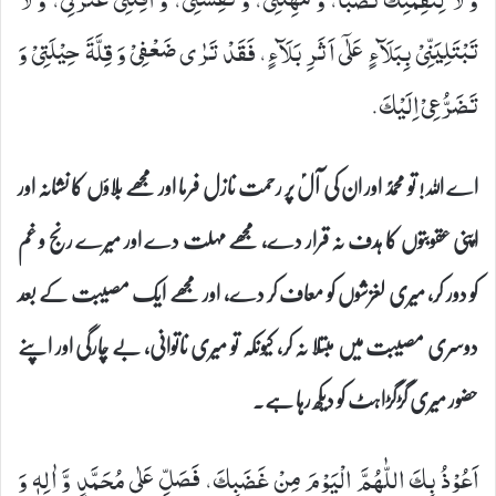
تَبْتَلِیَنِّیْ بِبَلَآءٍ عَلٰۤى اَثَرِ بَلَآءٍ، فَقَدْ تَرٰى ضَعْفِیْ وَ قِلَّةَ حِیْلَتِیْ وَ
تَضَرُّعِیْ اِلَیْكَ.
اے اللہ! تو محمدؐ اور ان کی آلؑ پر رحمت نازل فرما اور مجھے بلاؤں کا نشانہ اور
اپنی عقوبتوں کا ہدف نہ قرار دے، مجھے مہلت دے اور میرے رنج و غم
کو دور کر، میری لغزشوں کو معاف کر دے، اور مجھے ایک مصیبت کے بعد
دوسری مصیبت میں مبتلا نہ کر، کیونکہ تو میری ناتوانی، بے چارگی اور اپنے
حضور میری گڑگڑاہٹ کو دیکھ رہا ہے۔
اَعُوْذُ بِكَ اللّٰهُمَّ الْیَوْمَ مِنْ غَضَبِكَ، فَصَلِّ عَلٰى مُحَمَّدٍ وَّ اٰلِهٖ وَ