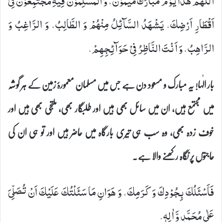
اَللّٰهُمَّ هٰذَا یَوْمٌ مُّبَارَكٌ مَیْمُوْنٌ، وَ الْمُسْلِمُوْنَ فِیْهِ مُجْتَمِعُوْنَ فِیْۤ
اَقْطَارِ اَرْضِكَ، یَشْهَدُ السَّآئِلُ مِنْهُمْ وَ الطَّالِبُ، وَ الرَّاغِبُ وَ
الرَّاهِبُ، وَ اَنْتَ النَّاظِرُ فِیْ حَوَآئِجِهِمْ.
بار الٰہا! یہ مبارک و مسعود دن ہے جس میں مسلمان معمورۂ زمین کے ہر گوشہ
میں مجتمع ہیں، ان میں سائل بھی ہیں اور طلبگار بھی، ملتجی بھی ہیں اور
خوف زدہ بھی، وہ سب ہی تیری بارگاہ میں حاضر ہیں اور تو ہی ان کی
حاجتوں پر نگاہ رکھنے والا ہے۔
فَاَسْئَلُكَ بِجُوْدِكَ وَ كَرَمِكَ، وَ هَوَانِ مَا سَئَلْتُكَ عَلَیْكَ اَنْ تُصَلِّیَ
عَلٰى مُحَمَّدٍ وَّ اٰلِهٖ.