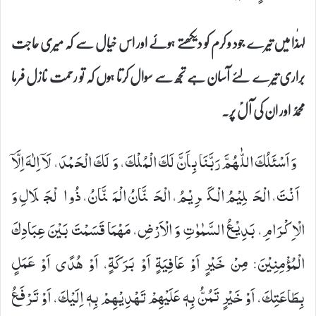
لہٰذا میں تیرے جود و کرم کو دیکھتے ہوئے اور اس خیال سے کہ میری حاجت
براری تیرے لئے آسان ہے تجھ سے سوال کرتا ہوں کہ تو رحمت نازل فرما
محمدؐ اور ان کی آلؑ پر۔
وَ اَسْئَلُكَ اللّٰهُمَّ رَبَّنَا بِاَنَّ لَكَ الْمُلْكَ، وَ لَكَ الْحَمْدَ، لَاۤ اِلٰهَ اِلَّاۤ
اَنْتَ، الْحَلِیْمُ الْكَرِیْمُ، الْحَنَّانُ الْمَنَّانُ، ذُو الْجَلَالِ وَ
الْاِكْرَامِ، بَدِیْعُ السَّمٰوٰتِ وَ الْاَرْضِ، مَهْمَا قَسَمْتَ بَیْنَ عِبَادِكَ
الْمُؤْمِنِیْنَ: مِنْ خَیْرٍ اَوْ عَافِیَةٍ اَوْ بَرَكَةٍ، اَوْ هُدًى اَوْ عَمَلٍ
بِطَاعَتِكَ، اَوْ خَیْرٍ تَمُنُّ بِهٖ عَلَیْهِمْ تَهْدِیْهِمْ بِهٖ اِلَیْكَ، اَوْ تَرْفَعُ