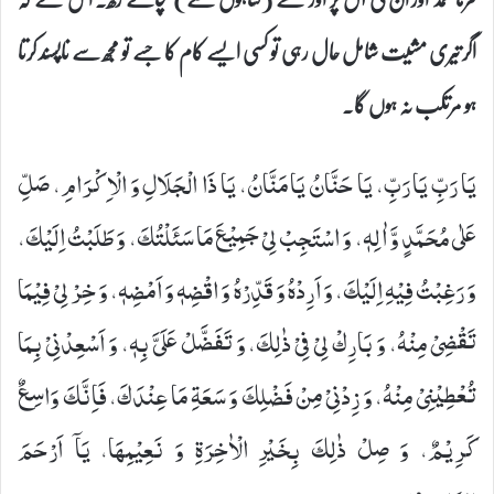
اگر تیری مشیت شامل حال رہی تو کسی ایسے کام کا جسے تو مجھ سے ناپسند کرتا
ہو مرتکب نہ ہوں گا۔
یَا رَبِّ یَا رَبِّ، یَا حَنَّانُ یَا مَنَّانُ، یَا ذَا الْجَلَالِ وَ الْاِكْرَامِ، صَلِّ
عَلٰى مُحَمَّدٍ وَّ اٰلِهٖ، وَ اسْتَجِبْ لِیْ جَمِیْعَ مَا سَئَلْتُكَ، وَ طَلَبْتُ اِلَیْكَ،
وَ رَغِبْتُ فِیْهِ اِلَیْكَ، وَ اَرِدْهُ وَ قَدِّرْهُ وَ اقْضِهٖ وَ اَمْضِهٖ، وَ خِرْ لِیْ فِیْمَا
تَقْضِیْ مِنْهُ، وَ بَارِكْ لِیْ فِیْ ذٰلِكَ، وَ تَفَضَّلْ عَلَیَّ بِهٖ، وَ اَسْعِدْنِیْ بِمَا
تُعْطِیْنِیْ مِنْهُ، وَ زِدْنِیْ مِنْ فَضْلِكَ وَ سَعَةِ مَا عِنْدَكَ، فَاِنَّكَ وَاسِعٌ
كَرِیْمٌ، وَ صِلْ ذٰلِكَ‏ بِخَیْرِ الْاٰخِرَةِ وَ نَعِیْمِهَا، یَاۤ اَرْحَمَ