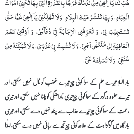
هَبْ لَنا- یَاۤ اِلٰهِیْ- مِنْ لَّدُنْكَ فَرَجًا بِالْقُدْرَةِ الَّتِیْ بِهَا تُحْیِیْۤ اَمْوَاتَ
الْعِبَادِ، وَ بِهَا تَنْشُرُ مَیْتَ الْبِلَادِ، وَ لَا تُهْلِكْنِیْ- یَاۤ اِلٰهِیْ- غَمًّا حَتّٰى
تَسْتَجِیْبَ لِیْ، وَ تُعَرِّفَنِی الْاِجَابَةَ فِیْ دُعَآئِیْ، وَ اَذِقْنِیْ طَعْمَ
الْعَافِیَةِ اِلٰى مُنْتَهٰۤى اَجَلِیْ، وَ لَا تُشْمِتْ بِیْ عَدُوِّیْ، وَ لَا تُمَكِّنْهُ مِنْ
عُنُقِیْ، وَ لَا تُسَلِّطْهُ عَلَیَّ.
بار الٰہا! تیرے حلم کے سوا کوئی چیز تیرے غضب کو ٹال نہیں سکتی، اور
تیرے عفو و درگزر کے سوا کوئی چیز تیری ناراضگی کو پلٹا نہیں سکتی، اور تیری
رحمت کے سوا کوئی چیز تیرے عذاب سے پناہ نہیں دے سکتی، اور تیری
بارگاہ میں گڑگڑاہٹ کے علاوہ کوئی چیز تجھ سے رہائی نہیں دے سکتی، لہٰذا