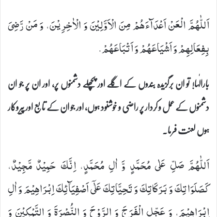
اَللّٰهُمَّ الْعَنْ اَعْدَآءَهُمْ مِنَ الْاَوَّلِیْنَ وَ الْاٰخِرِیْنَ، وَ مَنْ رَّضِیَ
بِفِعَالِهِمْ وَ اَشْیَاعَهُمْ وَ اَتْبَاعَهُمْ.
بارالٰہا! تو ان برگزیدہ بندوں کے اگلے اور پچھلے دشمنوں پر، اور ان پر جو ان
دشمنوں کے عمل و کردار پر راضی و خوشنود ہوں، اور جو ان کے تابع اور پیروکار
ہوں لعنت فرما۔
اَللّٰهُمَّ صَلِّ عَلٰى مُحَمَّدٍ وَّ اٰلِ مُحَمَّدٍ، اِنَّكَ حَمِیْدٌ مَّجِیْدٌ،
كَصَلَوَاتِكَ وَ بَرَكَاتِكَ وَ تَحِیَّاتِكَ عَلٰۤى اَصْفِیَآئِكَ اِبْرَاهِیْمَ وَ اٰلِ
اِبْرَاهِیْمَ، وَ عَجِّلِ الْفَرَجَ وَ الرَّوْحَ وَ النُّصْرَةَ وَ التَّمْكِیْنَ وَ