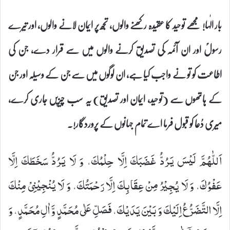
بار الٰہا! مجھے توحید کا عقیدہ رکھنے والوں، تجھ پر ایمان لانے والوں، اور تیرے
رسولؐ اور ان آئمہ ؑکی تصدیق کرنے والوں میں سے قرار دے، جن کی
اطاعت کو تو نے واجب کیا ہے، ان لوگوں میں سے جن کے وسیلہ اور جن
کے ہاتھوں سے (توحید، ایمان اور تصدیق) یہ سب چیزیں جاری کرے،
میری دُعا کو قبول فرما اے تمام جہانوں کے پروردگار!۔
اَللّٰهُمَّ لَیْسَ یَرُدُّ غَضَبَكَ اِلَّا حِلْمُكَ، وَ لَا یَرُدُّ سَخَطَكَ اِلَّا
عَفْوُكَ، وَ لَا یُجِیْرُ مِنْ عِقَابِكَ اِلَّا رَحْمَتُكَ، وَ لَا یُنْجِیْنِیْ مِنْكَ
اِلَّا التَّضَرُّعُ اِلَیْكَ وَ بَیْنَ یَدَیْكَ، فَصَلِّ عَلٰى مُحَمَّدٍ وَّ اٰلِ مُحَمَّدٍ، وَ