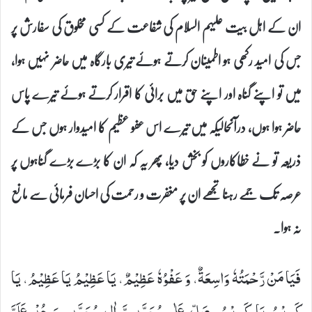
ان کے اہل بیت علیہم السلام کی شفاعت کے کسی مخلوق کی سفارش پر
جس کی امید رکھی ہو اطمینان کرتے ہوئے تیری بارگاہ میں حاضر نہیں ہوا،
میں تو اپنے گناہ اور اپنے حق میں برائی کا اقرار کرتے ہوئے تیرے پاس
حاضر ہوا ہوں، درآنحالیکہ میں تیرے اس عفو عظیم کا امیدوار ہوں جس کے
ذریعہ تو نے خطاکاروں کو بخش دیا، پھر یہ کہ ان کا بڑے بڑے گناہوں پر
عرصہ تک جمے رہنا تجھے ان پر مغفرت و رحمت کی احسان فرمائی سے مانع
نہ ہوا۔
فَیَا مَنْ رَّحْمَتُهٗ وَاسِعَةٌ، وَ عَفْوُهٗ عَظِیْمٌ، یَا عَظِیْمُ یَا عَظِیْمُ، یَا
كَرِیْمُ یَا كَرِیْمُ، صَلِّ عَلٰى مُحَمَّدٍ وَّ اٰلِ مُحَمَّدٍ، وَ عُدْ عَلَیَّ