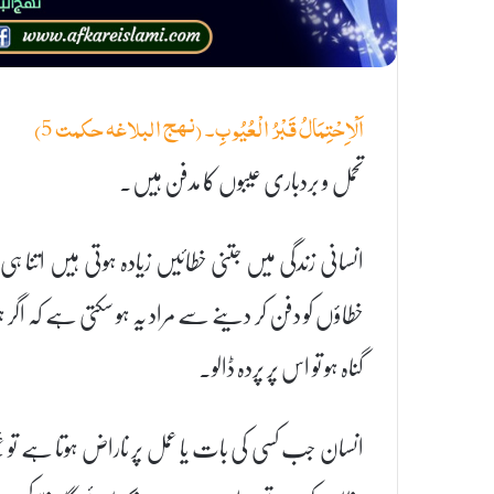
اَلْاِحْتِمَالُ قَبْرُ الْعُيُوبِ۔ (نہج البلاغہ حکمت 5)
تحمل و بردباری عیبوں کا مدفن ہیں۔
انسانی زندگی میں جتنی خطائیں زیادہ ہوتی ہیں اتنا ہ
خطاؤں کو دفن کر دینے سے مراد یہ ہو سکتی ہے کہ اگر ہو س
گناہ ہو تو اس پر پردہ ڈالو۔
انسان جب کسی کی بات یا عمل پر ناراض ہوتا ہے تو غصے