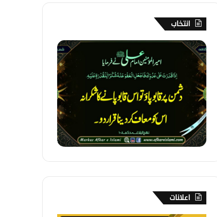
انتخاب
1
6
5
۔
ع
ف
و
و
د
ر
گ
ذ
ش
ت
اعلانات