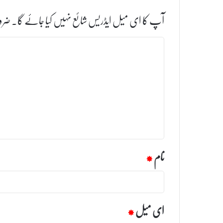
آپ کا ای میل ایڈریس شائع نہیں کیا جائے گا۔
ضرو
ت
ب
ص
ر
ہ
*
نام
*
ای میل
*