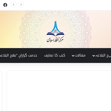
ok
کی پہچان
ہج البلاغہ
مقالات
کتب کا تعارف
خدمت گزارانِ ”نھج البلاغہ