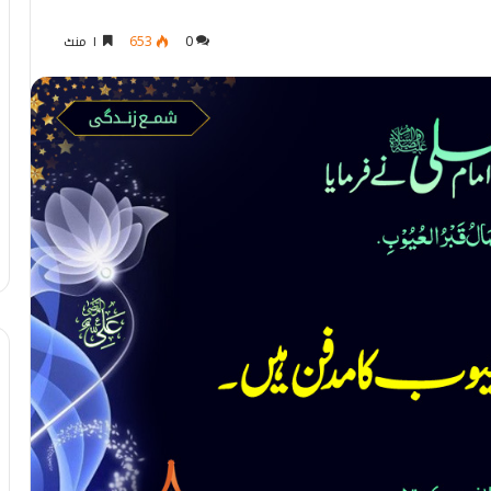
0
653
۱ منٹ