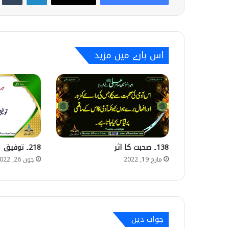
اس بارے میں مزید
138۔ صحبت کا اثر
218۔ توفیق
مارچ 19, 2022
جون 26, 2022
جواب دیں