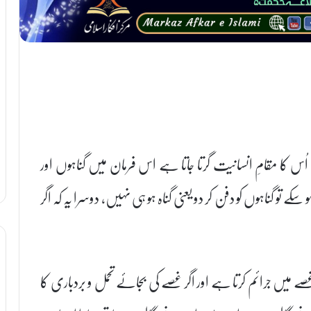
ی اُس کا مقامِ انسانیت گرتا جاتا ہے اس فرمان میں گناہوں اور
کے تو گناہوں کو دفن کر دو یعنی گناہ ہو ہی نہیں، دوسرا یہ کہ اگر
 میں جرائم کرتا ہے اور اگر غصے کی بجائے تحمل و بردباری کا