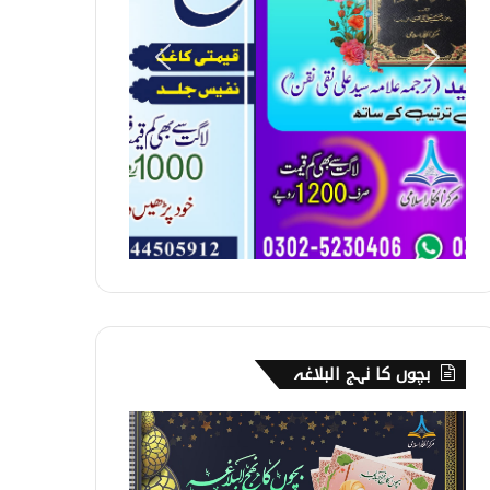
بچوں کا نہج البلاغہ