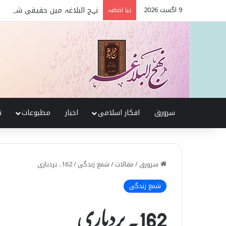
9 اگست 2026
نہج البلاغہ میں حقیقی شیعہ 
نیا اضافہ
سرورق
افکار اسلامی
اخبار
مطبوعات
ن
سرورق
/
مقالات
/
شمع زندگی
/
162۔ بردباری
شمع زندگی
162۔ بردباری