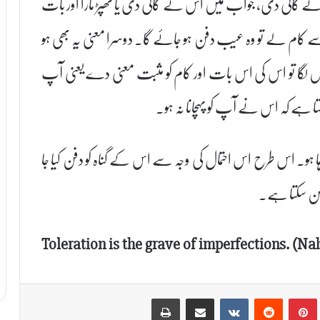
نے گالی دی، جواب میں اس نے گالی دی یا تھپڑ مارا اور بات
 کام لے تو وہ عیب دفن ہو جائے گا۔ دوسرا معنی یہ بھی ہو
یں لگا تو اس کی اس بات اور کام کو مثبت معنی دے یعنی آپ
کتا ہے کہ اس نے آپ کو پہچانا نہ ہو۔
ہو۔ اس طرح اس احتمال کی وجہ سے اس کے گناہ کو دفن کیا جا
بن سکتا ہے۔
Toleration is the grave of imperfections. (Na
Print
Share via Email
VKontakte
Reddit
Pinterest
T