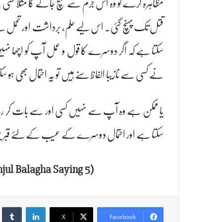
مظاہرہ کرے تو وہ اس جرم سے بچ جائے گا مثلا کسی 
قتل تک پہنچ گئی۔ اس لیے حلم، برداشت اور تحمل سے
سکتا ہے کہ اگر دوسرے کا قول و عمل آپ کو اچھا نہ
نے کسی سے نازیبا الفاظ سنے ہیں تو یہ احتمال بھی ہو س
یا ممکن ہے وہ آپ سے نہیں کسی اور سے بات کر رہا 
سکتا ہے اور احتمال دوسرے کے عیب کے لئے قبر 
hjul Balagha Saying 5)
umblr
LinkedIn
X
Facebook