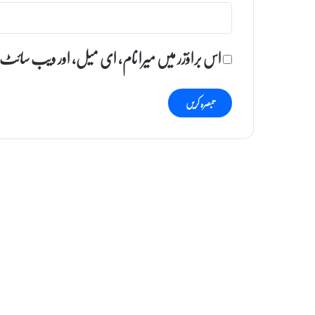
اس براؤزر میں میرا نام، ای میل، اور ویب سائٹ