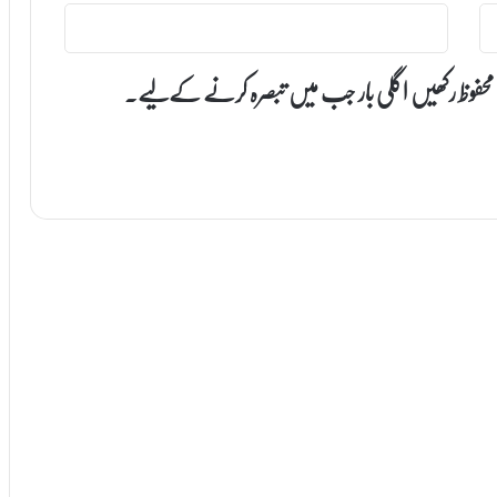
 محفوظ رکھیں اگلی بار جب میں تبصرہ کرنے کےلیے۔