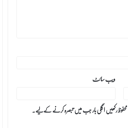
ویب‌ سائٹ
 محفوظ رکھیں اگلی بار جب میں تبصرہ کرنے کےلیے۔