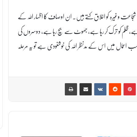
جاعت وغیرہ کو اخلاق کہتے ہیں۔ ان اوصاف کا اظہار اللہ کے
ہا ہے، ظلم کو ترک کر رہا ہے، جھوٹ سے بچ رہا ہے، دوسروں کی
 سب اعمال میں اس کے مدنظر اللہ کی خوشنودی ہے تو یہ مرحلہ
Print
Share via Email
VKontakte
Reddit
Pinterest
T