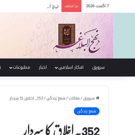
7 اگست 2026
نہج البلاغہ میں حقیقی شیعہ 
نیا اضافہ
سرورق
افکار اسلامی
اخبار
مطبوعات
ن
سرورق
/
مقالات
/
شمع زندگی
/
352۔ اخلاق کا سردار
شمع زندگی
352۔ اخلاق کا سردار