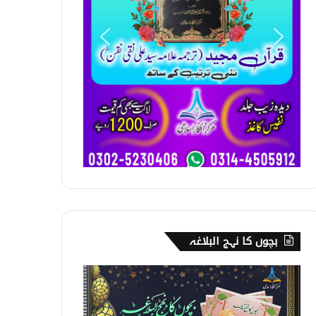
بچوں کا نہج البلاغہ