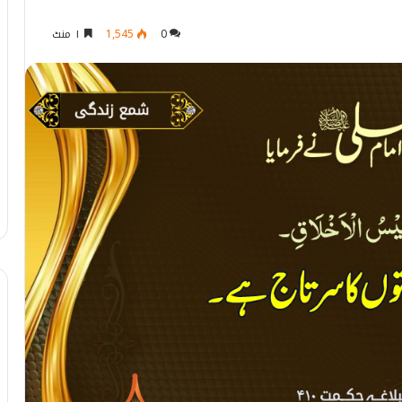
0
1,545
۱ منٹ