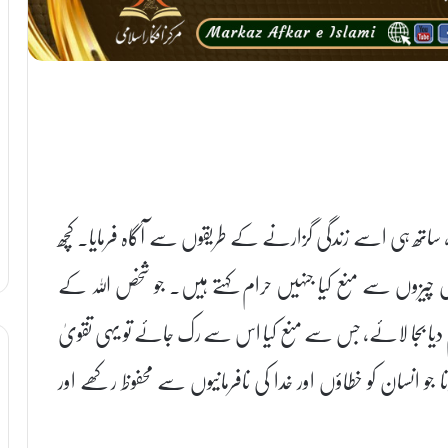
یا، ساتھ ہی اسے زندگی گزارنے کے طریقوں سے آگاہ فرمایا۔ کچھ
بعض چیزوں سے منع کیا جنہیں حرام کہتے ہیں۔ جو شخص اللہ کے
 دیا بجا لائے، جس سے منع کیا اس سے رک جائے تو یہی تقویٰ
 جو انسان کو خطاؤں اور خدا کی نافرمانیوں سے محفوظ رکھے اور