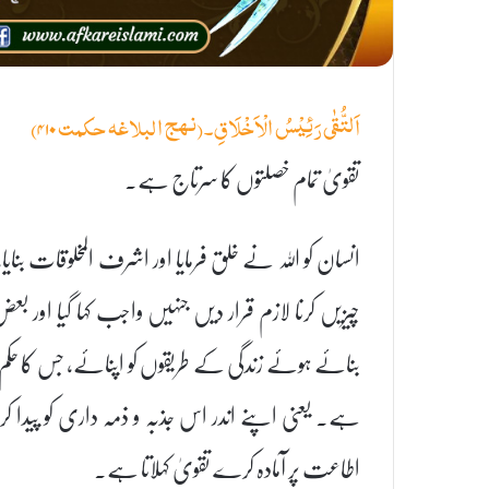
اَلتُّقٰى رَئِيْسُ الْاَخْلَاقِ۔(نہج البلاغہ حکمت ۴۱۰)
تقویٰ تمام خصلتوں کا سرتاج ہے۔
انسان کو اللہ نے خلق فرمایا اور اشرف المخلوقات بنا
چیزیں کرنا لازم قرار دیں جنہیں واجب کہا گیا اور 
بنائے ہوئے زندگی کے طریقوں کو اپنائے، جس کا حکم
ہے۔ یعنی اپنے اندر اس جذبہ و ذمہ داری کو پیدا کرنا
اطاعت پر آمادہ کرے تقویٰ کہلاتا ہے۔