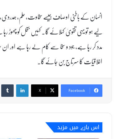
انسان کے باطنی اوصاف جیسے سخاوت، حلم، ہمدردی، ش
لیے ہو تو یہی تقویٰ کہلائے گا۔ کہیں بخل کو چھوڑ ر
مدد کر رہا ہے، جود و سخا سے کام لے رہا ہے اور ان
اخلاقیات کا سرتاج بن جائے گا۔
umblr
LinkedIn
X
Facebook
اس بارے میں مزید