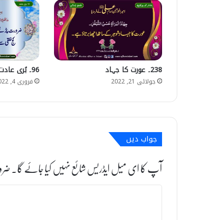
238۔ عورت کا جہاد
96۔ بُری عادت
جولائی 21, 2022
فروری 4, 2022
جواب دیں
آپ کا ای میل ایڈریس شائع نہیں کیا جائے گا۔
ضرو
ت
ب