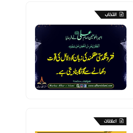
انتخاب
1
5
0
۔
ف
ق
ر
اعلانات