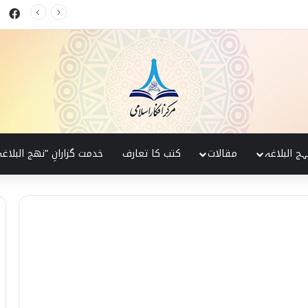
ok
کی پہچان
ہج البلاغہ
مقالات
کتب کا تعارف
خدمت گزارانِ ”نھج البلاغہ