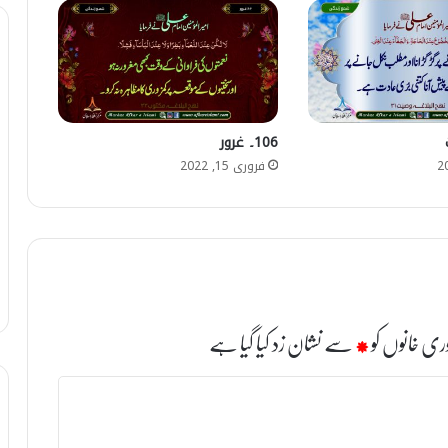
106۔ غرور
فروری 15, 2022
ری خانوں کو
*
سے نشان زد کیا گیا ہے