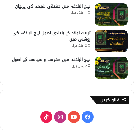
نہج البلاغہ میں حقیقی شیعہ کی پہچان
1 ہفتہ پہلے
تربیت اولاد کے بنیادی اصول نہج البلاغہ کی
روشنی میں
2 ہفتے پہلے
نہج البلاغہ میں حکومت و سیاست کے اصول
2 ہفتے پہلے
فالو کریں
T
I
Y
F
i
n
o
a