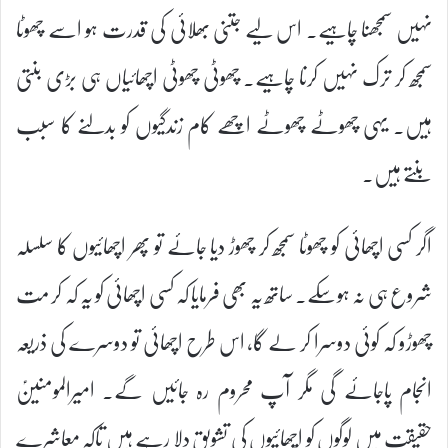
نہیں سمجھنا چاہیے۔ اس لیے جتنی بھلائی کی قدرت ہو اسے چھوٹا
سمجھ کر ترک نہیں کرنا چاہیے۔ چھوٹی چھوٹی اچھائیاں ہی بڑی بنتی
ہیں۔ یہی چھوٹے چھوٹے اچھے کام زندگیوں کو بدلنے کا سبب
بنتے ہیں۔
اگر کسی اچھائی کو چھوٹا سمجھ کر چھوڑ دیا جائے تو پھر اچھائیوں کا سلسلہ
شروع ہی نہ ہوسکے۔ ساتھ یہ بھی فرمایا کہ کسی اچھائی کو یہ کہ کر مت
چھوڑو کہ کوئی دوسرا کر لے گا، اس طرح اچھائی تو دوسرے کی ذریعہ
انجام پاجائے گی مگر آپ محروم رہ جائیں گے۔ امیرالمومنینؑ
حقیقت میں لوگوں کو اچھائیوں کی تشویق دلا رہے ہیں تاکہ معاشرے