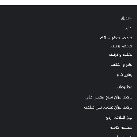
k
s
u
c
سرورق
T
t
T
e
ادارے
o
a
u
b
جامعہ جعفریہ اٹک
k
g
b
o
جامعہ زینبیہ
تعلیم و تربیت
r
e
o
نشر و اشاعت
a
k
ہمارے کام
m
مطبوعات
ترجمه قرآن شیخ محسن علی
ترجمه قرآن علامہ نقن صاحب
نہج البلاغہ اردو
صحیفہ کاملہ