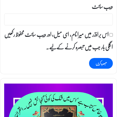
ویب‌ سائٹ
اس براؤزر میں میرا نام، ای میل، اور ویب سائٹ محفوظ رکھیں
اگلی بار جب میں تبصرہ کرنے کےلیے۔