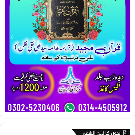
بچوں کا نہج البلاغہ