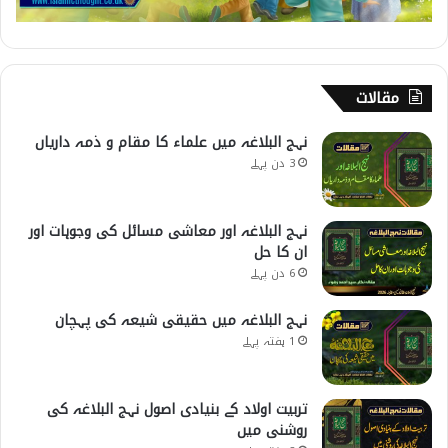
مقالات
نہج البلاغہ میں علماء کا مقام و ذمہ داریاں
3 دن پہلے
نہج البلاغہ اور معاشی مسائل کی وجوہات اور
ان کا حل
6 دن پہلے
نہج البلاغہ میں حقیقی شیعہ کی پہچان
1 ہفتہ پہلے
تربیت اولاد کے بنیادی اصول نہج البلاغہ کی
روشنی میں