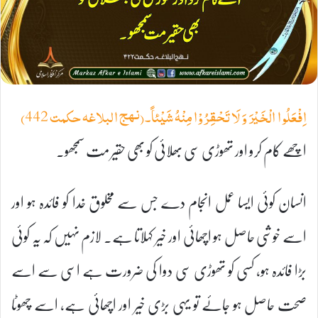
اِفْعَلُوا الْخَيْرَ وَ لَا تَحْقِرُوْا مِنْهُ شَيْئاً۔(نہج البلاغہ حکمت 442)
اچھے کام کرو اور تھوڑی سی بھلائی کو بھی حقیر مت سمجھو۔
انسان کوئی ایسا عمل انجام دے جس سے مخلوق خدا کو فائدہ ہو اور
اسے خوشی حاصل ہو اچھائی اور خیر کہلاتا ہے۔ لازم نہیں کہ یہ کوئی
بڑا فائدہ ہو، کسی کو تھوڑی سی دوا کی ضرورت ہے اسی سے اسے
صحت حاصل ہو جائے تو یہی بڑی خیر اور اچھائی ہے، اسے چھوٹا