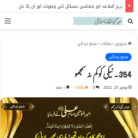
نہج البلاغہ اور معاشی مسائل کی وجوہات اور ان کا حل
Search for
می
سرورق
/
مقالات
/
شمع زندگی
شمع زندگی
354۔ نیکی کو کم نہ سمجھو
نومبر 25, 2022
0
1,680
۱ منٹ