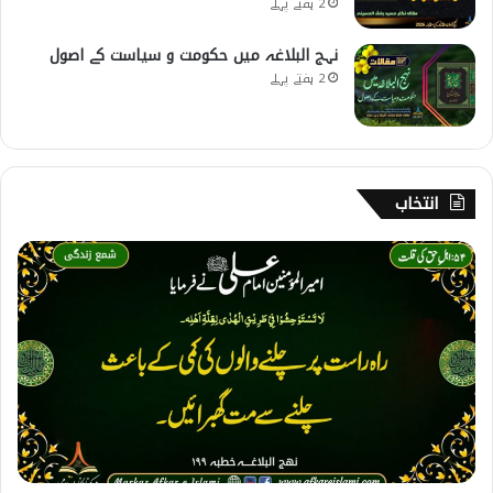
2 ہفتے پہلے
نہج البلاغہ میں حکومت و سیاست کے اصول
2 ہفتے پہلے
انتخاب
5
4
۔
ا
ہ
ل
ح
ق
ک
ی
ق