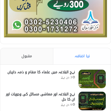
نیا اضافہ
مقبول
نہج البلاغہ میں علماء کا مقام و ذمہ داریاں
3 دن پہلے
نہج البلاغہ اور معاشی مسائل کی وجوہات اور
ان کا حل
6 دن پہلے