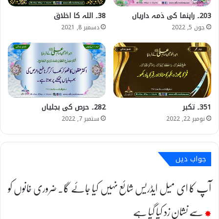
203۔ راہنما کی ذمہ داریاں
38۔ اللہ کا اخلاق
جون 5, 2022
دسمبر 8, 2021
351۔ تکبر
282۔ حرص کی بجلیاں
نومبر 22, 2022
ستمبر 7, 2022
جواب دیں
آپ کا ای میل ایڈریس شائع نہیں کیا جائے گا۔
ضروری خانوں کو
*
سے نشان زد کیا گیا ہے