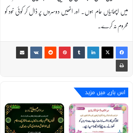
میں اچھائیاں عام ہوں۔ اور انھیں دوسروں پر ڈال کر کوئی خود کو
محروم نہ کرے۔
Share via Email
VKontakte
Reddit
Pinterest
Tumblr
LinkedIn
Print
اس بارے میں مزید