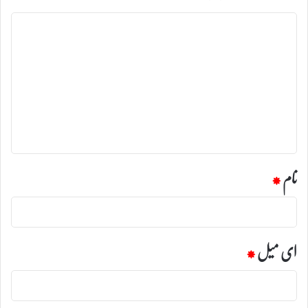
ت
ب
ص
ر
ہ
*
نام
*
ای میل
*